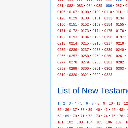
·
·
·
·
·
·
·
081
082
083
084
085
086
087
0
·
·
·
·
·
·
0106
0107
0108
0109
0110
0111
·
·
·
·
·
·
0128
0129
0130
0131
0132
0134
·
·
·
·
·
·
0150
0151
0152
0153
0154
0155
·
·
·
·
·
·
0171
0172
0173
0174
0175
0176
·
·
·
·
·
·
0192
0193
0194
0195
0196
0197
·
·
·
·
·
·
0213
0214
0215
0216
0217
0218
·
·
·
·
·
·
0235
0236
0237
0238
0239
0240
·
·
·
·
·
·
0256
0257
0258
0259
0260
0261
·
·
·
·
·
·
0277
0278
0279
0280
0281
0282
·
·
·
·
·
·
0298
0299
0300
0301
0302
0303
·
·
·
·
·
0319
0320
0321
0322
0323
List of New Testame
·
·
·
·
·
·
·
·
·
·
·
1
2
3
4
5
6
7
8
9
10
11
12
·
·
·
·
·
·
·
·
·
35
36
37
38
39
40
41
42
43
·
·
·
·
·
·
·
·
·
68
69
70
71
72
73
74
75
76
·
·
·
·
·
·
·
101
102
103
104
105
106
107
1