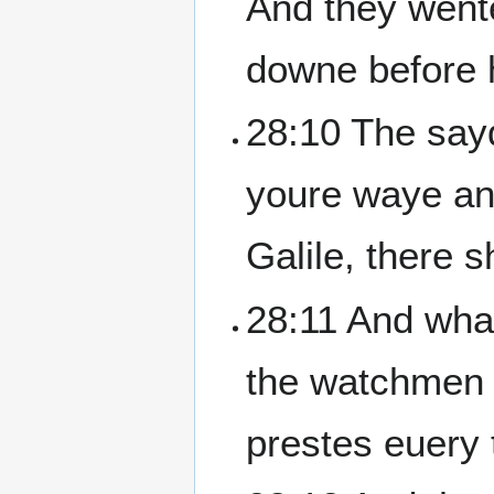
And they wente
downe before 
28:10 The sayd
youre waye and
Galile, there 
28:11 And wha
the watchmen c
prestes euery 