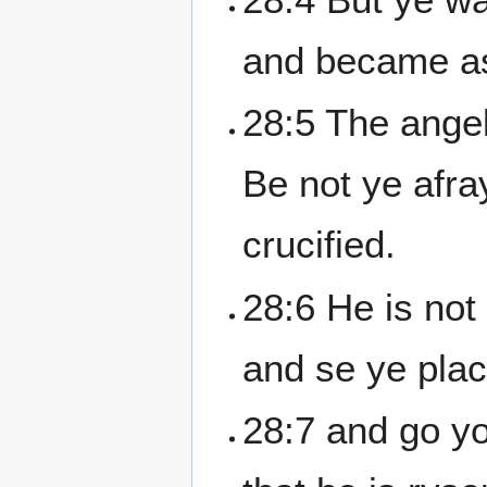
and became as
28:5 The ange
Be not ye afra
crucified.
28:6 He is not
and se ye pla
28:7 and go yo