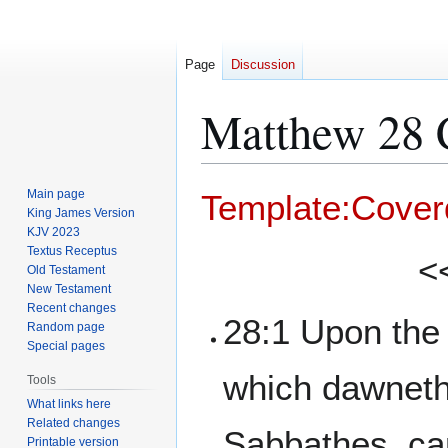
Page
Discussion
Matthew 28 
Jump
Jump
Main page
Template:Cover
to
to
King James Version
KJV 2023
navigation
search
Textus Receptus
<
Old Testament
New Testament
Recent changes
28:1 Upon the
Random page
Special pages
which dawneth 
Tools
What links here
Related changes
Sabbathes, ca
Printable version