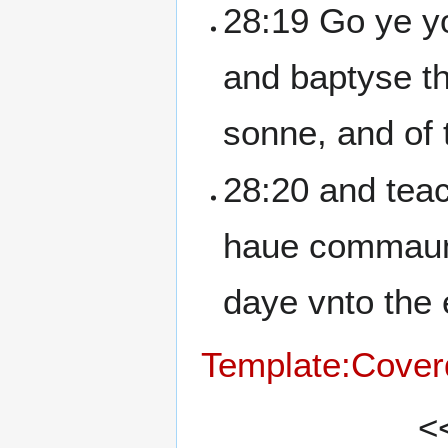
28:19 Go ye yo
and baptyse th
sonne, and of 
28:20 and teac
haue commaund
daye vnto the 
Template:Coverd
<