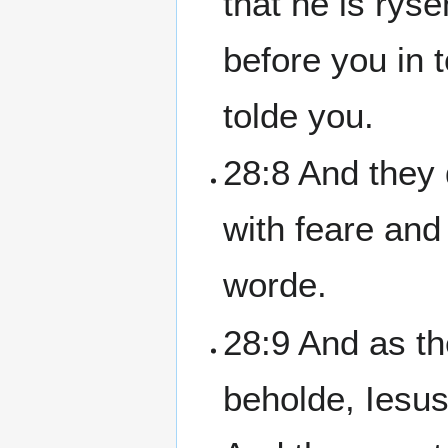
that he is rys
before you in t
tolde you.
28:8 And they 
with feare and 
worde.
28:9 And as the
beholde, Iesu