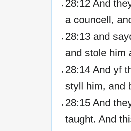
28:12 And they
a councell, a
28:13 and sayd
and stole him
28:14 And yf t
styll him, and 
28:15 And the
taught. And t