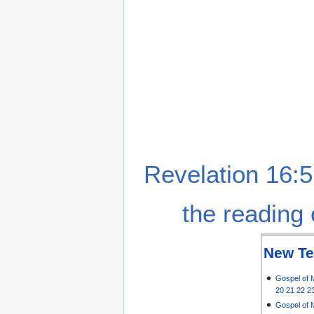
Revelation 16:5
the reading 
New Te
Gospel of 
20
21
22
2
Gospel of 