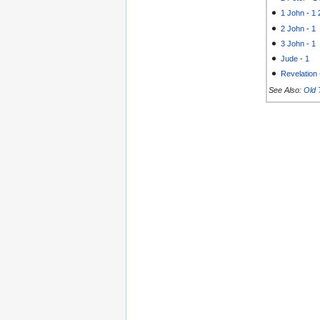
1 John
-
1
2 John
-
1
3 John
-
1
Jude
-
1
Revelation
See Also:
Old 