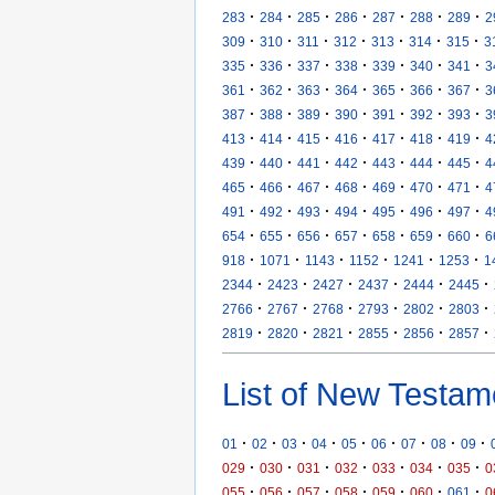
·
·
·
·
·
·
·
283
284
285
286
287
288
289
2
·
·
·
·
·
·
·
309
310
311
312
313
314
315
3
·
·
·
·
·
·
·
335
336
337
338
339
340
341
3
·
·
·
·
·
·
·
361
362
363
364
365
366
367
3
·
·
·
·
·
·
·
387
388
389
390
391
392
393
3
·
·
·
·
·
·
·
413
414
415
416
417
418
419
4
·
·
·
·
·
·
·
439
440
441
442
443
444
445
4
·
·
·
·
·
·
·
465
466
467
468
469
470
471
4
·
·
·
·
·
·
·
491
492
493
494
495
496
497
4
·
·
·
·
·
·
·
654
655
656
657
658
659
660
6
·
·
·
·
·
·
918
1071
1143
1152
1241
1253
1
·
·
·
·
·
·
2344
2423
2427
2437
2444
2445
·
·
·
·
·
·
2766
2767
2768
2793
2802
2803
·
·
·
·
·
·
2819
2820
2821
2855
2856
2857
List of New Testam
·
·
·
·
·
·
·
·
·
01
02
03
04
05
06
07
08
09
·
·
·
·
·
·
·
029
030
031
032
033
034
035
0
·
·
·
·
·
·
·
055
056
057
058
059
060
061
0