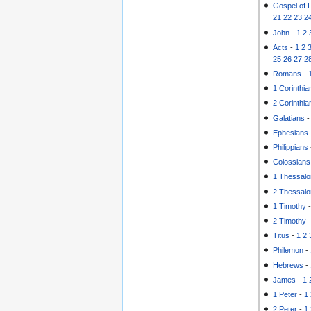
Gospel of 
21
22
23
2
John
-
1
2
Acts
-
1
2
25
26
27
2
Romans
-
1 Corinthia
2 Corinthia
Galatians
Ephesians
Philippians
Colossians
1 Thessalo
2 Thessalo
1 Timothy
2 Timothy
Titus
-
1
2
Philemon
-
Hebrews
-
James
-
1
1 Peter
-
1
2 Peter
-
1