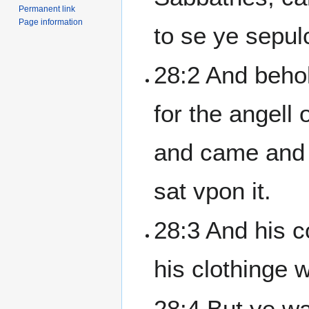
Permanent link
Page information
to se ye sepul
28:2 And beho
for the angel
and came and 
sat vpon it.
28:3 And his 
his clothinge 
28:4 But ye wa