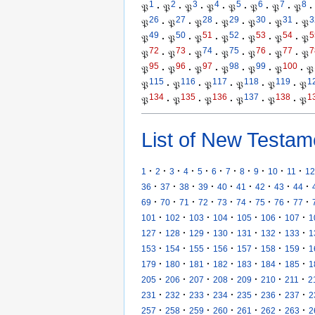
1
2
3
4
5
6
7
8
𝔓
·
𝔓
·
𝔓
·
𝔓
·
𝔓
·
𝔓
·
𝔓
·
𝔓
·
26
27
28
29
30
31
3
𝔓
·
𝔓
·
𝔓
·
𝔓
·
𝔓
·
𝔓
·
𝔓
49
50
51
52
53
54
5
𝔓
·
𝔓
·
𝔓
·
𝔓
·
𝔓
·
𝔓
·
𝔓
72
73
74
75
76
77
7
𝔓
·
𝔓
·
𝔓
·
𝔓
·
𝔓
·
𝔓
·
𝔓
95
96
97
98
99
100
𝔓
·
𝔓
·
𝔓
·
𝔓
·
𝔓
·
𝔓
·
𝔓
115
116
117
118
119
1
𝔓
·
𝔓
·
𝔓
·
𝔓
·
𝔓
·
𝔓
134
135
136
137
138
1
𝔓
·
𝔓
·
𝔓
·
𝔓
·
𝔓
·
𝔓
List of New Testam
·
·
·
·
·
·
·
·
·
·
·
1
2
3
4
5
6
7
8
9
10
11
12
·
·
·
·
·
·
·
·
·
36
37
38
39
40
41
42
43
44
·
·
·
·
·
·
·
·
·
69
70
71
72
73
74
75
76
77
·
·
·
·
·
·
·
101
102
103
104
105
106
107
1
·
·
·
·
·
·
·
127
128
129
130
131
132
133
1
·
·
·
·
·
·
·
153
154
155
156
157
158
159
1
·
·
·
·
·
·
·
179
180
181
182
183
184
185
1
·
·
·
·
·
·
·
205
206
207
208
209
210
211
2
·
·
·
·
·
·
·
231
232
233
234
235
236
237
2
·
·
·
·
·
·
·
257
258
259
260
261
262
263
2