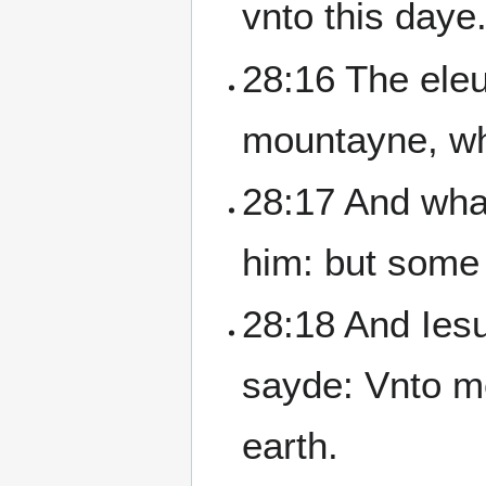
vnto this daye
28:16 The eleu
mountayne, wh
28:17 And wha
him: but some
28:18 And Ies
sayde: Vnto me
earth.