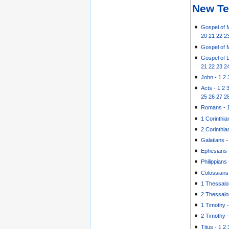
New Te
Gospel of 
20
21
22
2
Gospel of 
Gospel of 
21
22
23
2
John
-
1
2
Acts
-
1
2
25
26
27
2
Romans
-
1 Corinthia
2 Corinthia
Galatians
Ephesians
Philippians
Colossians
1 Thessalo
2 Thessalo
1 Timothy
2 Timothy
Titus
-
1
2