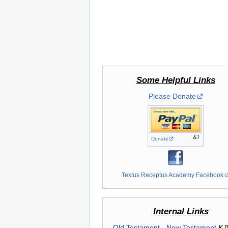
Some Helpful Links
Please Donate
Donate
Textus Receptus Academy Facebook
Internal Links
Old Testament
-
New Testament
KJ