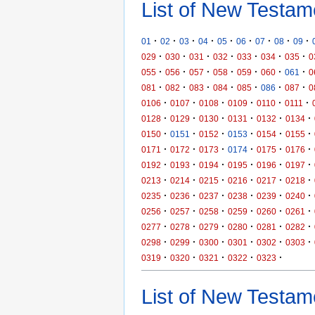
List of New Testam
·
·
·
·
·
·
·
·
·
01
02
03
04
05
06
07
08
09
·
·
·
·
·
·
·
029
030
031
032
033
034
035
0
·
·
·
·
·
·
·
055
056
057
058
059
060
061
0
·
·
·
·
·
·
·
081
082
083
084
085
086
087
0
·
·
·
·
·
·
0106
0107
0108
0109
0110
0111
·
·
·
·
·
·
0128
0129
0130
0131
0132
0134
·
·
·
·
·
·
0150
0151
0152
0153
0154
0155
·
·
·
·
·
·
0171
0172
0173
0174
0175
0176
·
·
·
·
·
·
0192
0193
0194
0195
0196
0197
·
·
·
·
·
·
0213
0214
0215
0216
0217
0218
·
·
·
·
·
·
0235
0236
0237
0238
0239
0240
·
·
·
·
·
·
0256
0257
0258
0259
0260
0261
·
·
·
·
·
·
0277
0278
0279
0280
0281
0282
·
·
·
·
·
·
0298
0299
0300
0301
0302
0303
·
·
·
·
·
0319
0320
0321
0322
0323
List of New Testame