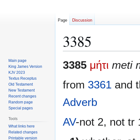
Page
Discussion
3385
Jump
Jump
Main page
3385
μήτι
meti 
to
to
King James Version
KJV 2023
navigation
search
Textus Receptus
from
3361
and t
Old Testament
New Testament
Recent changes
Adverb
Random page
Special pages
AV
-not 2, not tr
Tools
What links here
Related changes
Printable version