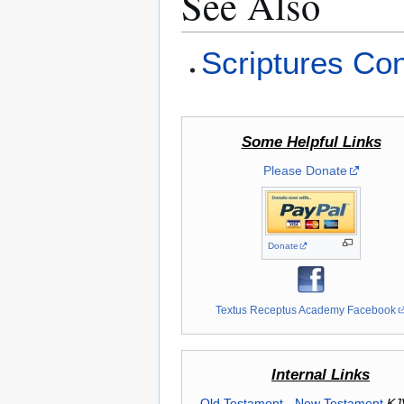
See Also
Scriptures Co
Some Helpful Links
Please Donate
Donate
Textus Receptus Academy Facebook
Internal Links
Old Testament
-
New Testament
KJ