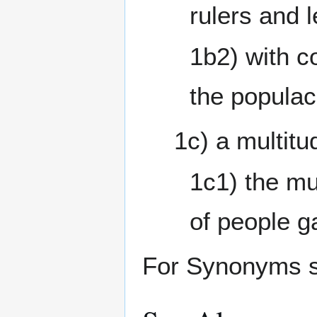
rulers and 
1b2) with c
the popula
1c) a multitu
1c1) the mu
of people g
For Synonyms 