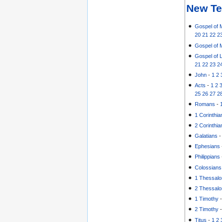
New Te
Gospel of 
20
21
22
2
Gospel of 
Gospel of 
21
22
23
2
John
-
1
2
Acts
-
1
2
25
26
27
2
Romans
-
1 Corinthia
2 Corinthia
Galatians
Ephesians
Philippians
Colossians
1 Thessalo
2 Thessalo
1 Timothy
2 Timothy
Titus
-
1
2