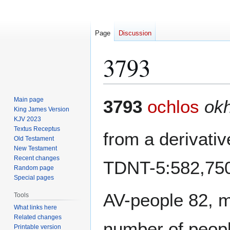
Page
Discussion
3793
Jump
Jump
Main page
3793
ochlos
okh
to
to
King James Version
KJV 2023
navigation
search
Textus Receptus
from a derivativ
Old Testament
New Testament
Recent changes
TDNT-5:582,75
Random page
Special pages
AV-people 82, m
Tools
What links here
Related changes
number of peopl
Printable version