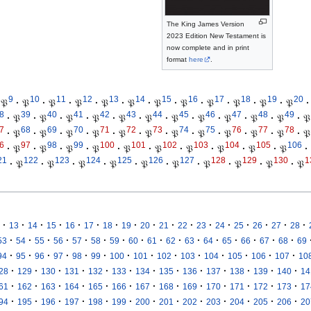
The King James Version
2023 Edition New Testament is
now complete and in print
format
here
.
9
10
11
12
13
14
15
16
17
18
19
20
𝔓
·
𝔓
·
𝔓
·
𝔓
·
𝔓
·
𝔓
·
𝔓
·
𝔓
·
𝔓
·
𝔓
·
𝔓
·
𝔓
·
8
39
40
41
42
43
44
45
46
47
48
49
·
𝔓
·
𝔓
·
𝔓
·
𝔓
·
𝔓
·
𝔓
·
𝔓
·
𝔓
·
𝔓
·
𝔓
·
𝔓
·
𝔓
7
68
69
70
71
72
73
74
75
76
77
78
·
𝔓
·
𝔓
·
𝔓
·
𝔓
·
𝔓
·
𝔓
·
𝔓
·
𝔓
·
𝔓
·
𝔓
·
𝔓
·
𝔓
6
97
98
99
100
101
102
103
104
105
106
·
𝔓
·
𝔓
·
𝔓
·
𝔓
·
𝔓
·
𝔓
·
𝔓
·
𝔓
·
𝔓
·
𝔓
·
21
122
123
124
125
126
127
128
129
130
1
·
𝔓
·
𝔓
·
𝔓
·
𝔓
·
𝔓
·
𝔓
·
𝔓
·
𝔓
·
𝔓
·
𝔓
·
·
·
·
·
·
·
·
·
·
·
·
·
·
·
·
·
13
14
15
16
17
18
19
20
21
22
23
24
25
26
27
28
·
·
·
·
·
·
·
·
·
·
·
·
·
·
·
·
53
54
55
56
57
58
59
60
61
62
63
64
65
66
67
68
69
·
·
·
·
·
·
·
·
·
·
·
·
·
·
94
95
96
97
98
99
100
101
102
103
104
105
106
107
10
·
·
·
·
·
·
·
·
·
·
·
·
·
28
129
130
131
132
133
134
135
136
137
138
139
140
14
·
·
·
·
·
·
·
·
·
·
·
·
·
61
162
163
164
165
166
167
168
169
170
171
172
173
17
·
·
·
·
·
·
·
·
·
·
·
·
·
94
195
196
197
198
199
200
201
202
203
204
205
206
20