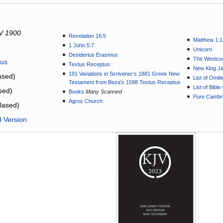
V 1900
Revelation 16:5
Matthew 1:1
1 John 5:7
Unicorn
Desiderius Erasmus
The Westcot
tus
Textus Receptus
New King J
191 Variations in Scrivener’s 1881 Greek New
sed)
List of Omit
Testament from Beza's 1598 Textus Receptus
List of Bibl
sed)
Books
Many Scanned
Pure Cambri
Agros Church
Based)
d Version