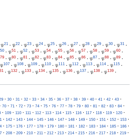
21
22
23
24
25
26
27
28
29
30
31
𝔓
·
𝔓
·
𝔓
·
𝔓
·
𝔓
·
𝔓
·
𝔓
·
𝔓
·
𝔓
·
𝔓
·
𝔓
·
50
51
52
53
54
55
56
57
58
59
60
·
𝔓
·
𝔓
·
𝔓
·
𝔓
·
𝔓
·
𝔓
·
𝔓
·
𝔓
·
𝔓
·
𝔓
·
79
80
81
82
83
84
85
86
87
88
89
·
𝔓
·
𝔓
·
𝔓
·
𝔓
·
𝔓
·
𝔓
·
𝔓
·
𝔓
·
𝔓
·
𝔓
·
107
108
109
110
111
112
113
114
115
𝔓
·
𝔓
·
𝔓
·
𝔓
·
𝔓
·
𝔓
·
𝔓
·
𝔓
·
𝔓
·
31
132
133
134
135
136
137
138
139
·
𝔓
·
𝔓
·
𝔓
·
𝔓
·
𝔓
·
𝔓
·
𝔓
·
𝔓
·
·
·
·
·
·
·
·
·
·
·
·
·
·
·
·
29
30
31
32
33
34
35
36
37
38
39
40
41
42
43
·
·
·
·
·
·
·
·
·
·
·
·
·
·
·
·
70
71
72
73
74
75
76
77
78
79
80
81
82
83
84
·
·
·
·
·
·
·
·
·
·
·
·
·
8
109
110
111
112
113
114
115
116
117
118
119
120
·
·
·
·
·
·
·
·
·
·
·
·
·
1
142
143
144
145
146
147
148
149
150
151
152
153
·
·
·
·
·
·
·
·
·
·
·
·
·
4
175
176
177
178
179
180
181
182
183
184
185
186
·
·
·
·
·
·
·
·
·
·
·
·
·
7
208
209
210
211
212
213
214
215
216
217
218
219