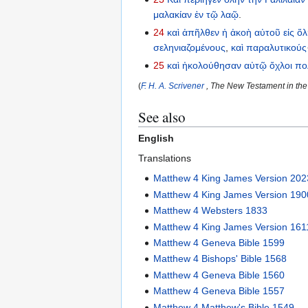
μαλακίαν
ἐν
τῷ
λαῷ
.
24
καὶ
ἀπῆλθεν
ἡ
ἀκοὴ
αὐτοῦ
εἰς
ὅλ
σεληνιαζομένους
,
καὶ
παραλυτικούς
25
καὶ
ἠκολούθησαν
αὐτῷ
ὄχλοι
πο
(
F. H. A. Scrivener
, The New Testament in the 
See also
English
Translations
Matthew 4 King James Version 202
Matthew 4 King James Version 19
Matthew 4 Websters 1833
Matthew 4 King James Version 161
Matthew 4 Geneva Bible 1599
Matthew 4 Bishops' Bible 1568
Matthew 4 Geneva Bible 1560
Matthew 4 Geneva Bible 1557
Matthew 4 Matthew's Bible 1549