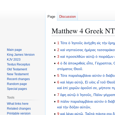
Page
Discussion
Matthew 4 Greek NT: 
Jump
Jump
1
Τότε
ὁ
Ἰησοῦς
ἀνήχθη
εἰς
τὴν
ἔρη
to
to
2
καὶ
νηστεύσας
ἡμέρας
τεσσαράκο
Main page
navigation
search
King James Version
3
καὶ
προσελθὼν
αὐτῷ
ὁ
πειράζων
KJV 2023
4
ὁ
δὲ
ἀποκριθεὶς
εἶπε
,
Γέγραπται
,
Textus Receptus
στόματος
Θεοῦ
.
Old Testament
New Testament
5
Τότε
παραλαμβάνει
αὐτὸν
ὁ
διάβ
Recent changes
6
καὶ
λέγει
αὐτῷ
,
Εἰ
υἱὸς
εἶ
τοῦ
Θεο
Random page
καὶ
ἐπὶ
χειρῶν
ἀροῦσί
σε
,
μήποτε
π
Special pages
7
ἔφη
αὐτῷ
ὁ
Ἰησοῦς
,
Πάλιν
γέγραπ
Tools
8
πάλιν
παραλαμβάνει
αὐτὸν
ὁ
διά
What links here
καὶ
τὴν
δόξαν
αὐτῶν
,
Related changes
Printable version
9
καὶ
λέγει
αὐτῷ
,
Ταῦτά
πάντα
σοι