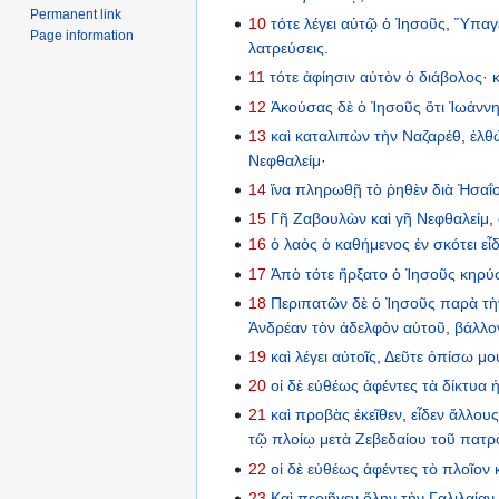
Permanent link
10
τότε
λέγει
αὐτῷ
ὁ
Ἰησοῦς
,
Ὕπαγ
Page information
λατρεύσεις
.
11
τότε
ἀφίησιν
αὐτὸν
ὁ
διάβολος
·
12
Ἀκούσας
δὲ
ὁ
Ἰησοῦς
ὅτι
Ἰωάνν
13
καὶ
καταλιπὼν
τὴν
Ναζαρέθ
,
ἐλθ
Νεφθαλείμ
·
14
ἵνα
πληρωθῇ
τὸ
ῥηθὲν
διὰ
Ἠσαΐ
15
Γῆ
Ζαβουλὼν
καὶ
γῆ
Νεφθαλείμ
,
16
ὁ
λαὸς
ὁ
καθήμενος
ἐν
σκότει
εἶ
17
Ἀπὸ
τότε
ἤρξατο
ὁ
Ἰησοῦς
κηρύ
18
Περιπατῶν
δὲ
ὁ
Ἰησοῦς
παρὰ
τὴ
Ἀνδρέαν
τὸν
ἀδελφὸν
αὐτοῦ
,
βάλλο
19
καὶ
λέγει
αὐτοῖς
,
Δεῦτε
ὀπίσω
μο
20
οἱ
δὲ
εὐθέως
ἀφέντες
τὰ
δίκτυα
21
καὶ
προβὰς
ἐκεῖθεν
,
εἶδεν
ἄλλου
τῷ
πλοίῳ
μετὰ
Ζεβεδαίου
τοῦ
πατρ
22
οἱ
δὲ
εὐθέως
ἀφέντες
τὸ
πλοῖον
23
Καὶ
περιῆγεν
ὅλην
τὴν
Γαλιλαίαν