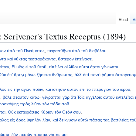
Read
V
Scrivener's Textus Receptus (1894)
μον
ὑπὸ
τοῦ
Πνεύματος
,
πειρασθῆναι
ὑπὸ
τοῦ
διαβόλου
.
ντα
καὶ
νύκτας
τεσσαράκοντα
,
ὕστερον
ἐπείνασε
.
εἶπεν
,
Εἰ
υἱὸς
εἶ
τοῦ
θεοῦ
,
εἰπὲ
ἵνα
οἱ
λίθοι
οὗτοι
ἄρτοι
γένωνται
.
Οὐκ
ἐπ’
ἄρτῳ
μόνῳ
ζήσεται
ἄνθρωπος
,
ἀλλ’
ἐπὶ
παντὶ
ῥήματι
ἐκπορευο
ολος
εἰς
τὴν
ἁγίαν
πόλιν
,
καὶ
ἵστησιν
αὐτὸν
ἐπὶ
τὸ
πτερύγιον
τοῦ
ἱεροῦ
,
ῦ
,
βάλε
σεαυτὸν
κάτω
·
γέγραπται
γὰρ
ὅτι
Τοῖς
ἀγγέλοις
αὐτοῦ
ἐντελεῖται
ροσκόψῃς
πρὸς
λίθον
τὸν
πόδα
σοῦ
.
ται
,
Οὐκ
ἐκπειράσεις
Κύριον
τὸν
Θεόν
σου
.
βολος
εἰς
ὄρος
ὑψηλὸν
λίαν
,
καὶ
δείκνυσιν
αὐτῷ
πάσας
τὰς
βασιλείας
το
δώσω
,
ἐὰν
πεσὼν
προσκυνήσῃς
μοι
.