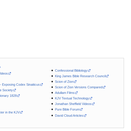
Confessional Bibliology
Videos
King James Bible Research Council
Scion of Zion
 - Exposing Codex Sinaiticus
Scion of Zion Versions Compared
le Society
Adullam Films
ionary 1828
KJV Textual Technology
Jonathan Sheffield Videos
Pure Bible Forum
ter in the KJV
David Cloud Articles