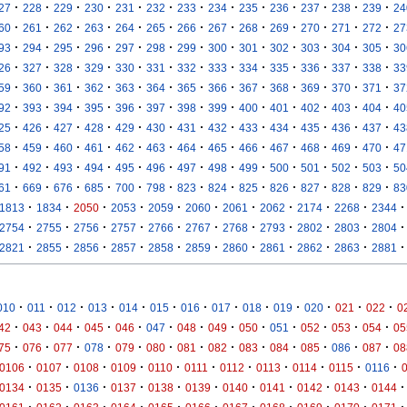
·
·
·
·
·
·
·
·
·
·
·
·
·
27
228
229
230
231
232
233
234
235
236
237
238
239
24
·
·
·
·
·
·
·
·
·
·
·
·
·
60
261
262
263
264
265
266
267
268
269
270
271
272
27
·
·
·
·
·
·
·
·
·
·
·
·
·
93
294
295
296
297
298
299
300
301
302
303
304
305
30
·
·
·
·
·
·
·
·
·
·
·
·
·
26
327
328
329
330
331
332
333
334
335
336
337
338
33
·
·
·
·
·
·
·
·
·
·
·
·
·
59
360
361
362
363
364
365
366
367
368
369
370
371
37
·
·
·
·
·
·
·
·
·
·
·
·
·
92
393
394
395
396
397
398
399
400
401
402
403
404
40
·
·
·
·
·
·
·
·
·
·
·
·
·
25
426
427
428
429
430
431
432
433
434
435
436
437
43
·
·
·
·
·
·
·
·
·
·
·
·
·
58
459
460
461
462
463
464
465
466
467
468
469
470
47
·
·
·
·
·
·
·
·
·
·
·
·
·
91
492
493
494
495
496
497
498
499
500
501
502
503
50
·
·
·
·
·
·
·
·
·
·
·
·
·
61
669
676
685
700
798
823
824
825
826
827
828
829
83
·
·
·
·
·
·
·
·
·
·
·
1813
1834
2050
2053
2059
2060
2061
2062
2174
2268
2344
·
·
·
·
·
·
·
·
·
·
·
2754
2755
2756
2757
2766
2767
2768
2793
2802
2803
2804
·
·
·
·
·
·
·
·
·
·
·
2821
2855
2856
2857
2858
2859
2860
2861
2862
2863
2881
·
·
·
·
·
·
·
·
·
·
·
·
·
010
011
012
013
014
015
016
017
018
019
020
021
022
0
·
·
·
·
·
·
·
·
·
·
·
·
·
42
043
044
045
046
047
048
049
050
051
052
053
054
05
·
·
·
·
·
·
·
·
·
·
·
·
·
75
076
077
078
079
080
081
082
083
084
085
086
087
08
·
·
·
·
·
·
·
·
·
·
·
0106
0107
0108
0109
0110
0111
0112
0113
0114
0115
0116
·
·
·
·
·
·
·
·
·
·
·
0134
0135
0136
0137
0138
0139
0140
0141
0142
0143
0144