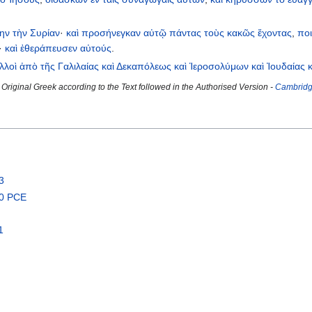
ην
τὴν
Συρίαν
·
καὶ
προσήνεγκαν
αὐτῷ
πάντας
τοὺς
κακῶς
ἔχοντας
,
ποι
·
καὶ
ἐθεράπευσεν
αὐτούς
.
λλοὶ
ἀπὸ
τῆς
Γαλιλαίας
καὶ
Δεκαπόλεως
καὶ
Ἱεροσολύμων
καὶ
Ἰουδαίας
Original Greek according to the Text followed in the Authorised Version -
Cambridge
3
00 PCE
1