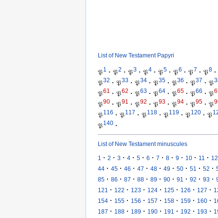
List of New Testament Papyri
1
2
3
4
5
6
7
8
𝔓
·
𝔓
·
𝔓
·
𝔓
·
𝔓
·
𝔓
·
𝔓
·
𝔓
·
32
33
34
35
36
37
3
𝔓
·
𝔓
·
𝔓
·
𝔓
·
𝔓
·
𝔓
·
𝔓
61
62
63
64
65
66
6
𝔓
·
𝔓
·
𝔓
·
𝔓
·
𝔓
·
𝔓
·
𝔓
90
91
92
93
94
95
9
𝔓
·
𝔓
·
𝔓
·
𝔓
·
𝔓
·
𝔓
·
𝔓
116
117
118
119
120
1
𝔓
·
𝔓
·
𝔓
·
𝔓
·
𝔓
·
𝔓
140
𝔓
·
List of New Testament minuscules
·
·
·
·
·
·
·
·
·
·
·
1
2
3
4
5
6
7
8
9
10
11
12
·
·
·
·
·
·
·
·
·
44
45
46
47
48
49
50
51
52
·
·
·
·
·
·
·
·
·
85
86
87
88
89
90
91
92
93
·
·
·
·
·
·
·
121
122
123
124
125
126
127
1
·
·
·
·
·
·
·
154
155
156
157
158
159
160
1
·
·
·
·
·
·
·
187
188
189
190
191
192
193
1