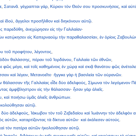
ε
,
Σατανᾶ
.
γέγραπται
γάρ
,
Κύριον
τὸν
Θεόν
σου
προσκυνήσεις
,
καὶ
αὐτ
καὶ
ἰδού
,
ἄγγελοι
προσῆλθον
καὶ
διηκόνουν
αὐτῷ
.
ης
παρεδόθη
,
ἀνεχώρησεν
εἰς
τὴν
Γαλιλαίαν
·
ὼν
κατῴκησεν
εἰς
Καπερναοὺμ
τὴν
παραθαλασσίαν
,
ἐν
ὁρίοις
Ζαβουλὼ
ου
τοῦ
προφήτου
,
λέγοντος
,
ὁδὸν
θαλάσσης
,
πέραν
τοῦ
Ἰορδάνου
,
Γαλιλαία
τῶν
ἐθνῶν
,
δε
φῶς
μέγα
,
καὶ
τοῖς
καθημένοις
ἐν
χώρᾳ
καὶ
σκιᾷ
θανάτου
φῶς
ἀνέτειλ
σσειν
καὶ
λέγειν
,
Μετανοεῖτε
·
ἤγγικε
γὰρ
ἡ
βασιλεία
τῶν
οὐρανῶν
.
ν
θάλασσαν
τῆς
Γαλιλαίας
εἶδε
δύο
ἀδελφούς
,
Σίμωνα
τὸν
λεγόμενον
Π
ντας
ἀμφίβληστρον
εἰς
τὴν
θάλασσαν
·
ἦσαν
γὰρ
ἁλιεῖς
.
υ
,
καὶ
ποιήσω
ὑμᾶς
ἁλιεῖς
ἀνθρώπων
.
ἠκολούθησαν
αὐτῷ
.
ς
δύο
ἀδελφούς
,
Ἰάκωβον
τὸν
τοῦ
Ζεβεδαίου
καὶ
Ἰωάννην
τὸν
ἀδελφὸν
α
ὸς
αὐτῶν
,
καταρτίζοντας
τὰ
δίκτυα
αὐτῶν
·
καὶ
ἐκάλεσεν
αὐτούς
.
καὶ
τὸν
πατέρα
αὐτῶν
ἠκολούθησαν
αὐτῷ
.
ὁ
Ἰησοῦς
,
διδάσκων
ἐν
ταῖς
συναγωγαῖς
αὐτῶν
,
καὶ
κηρύσσων
τὸ
εὐαγγ