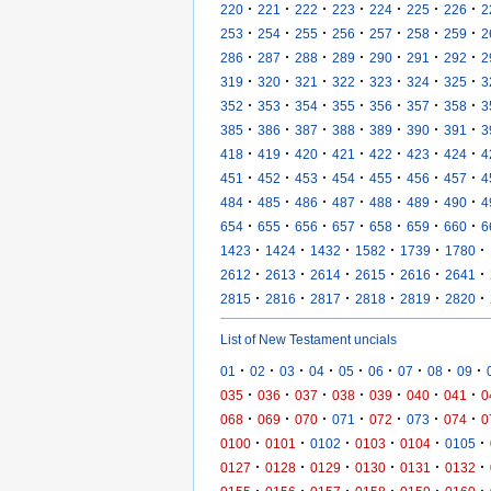
·
·
·
·
·
·
·
220
221
222
223
224
225
226
2
·
·
·
·
·
·
·
253
254
255
256
257
258
259
2
·
·
·
·
·
·
·
286
287
288
289
290
291
292
2
·
·
·
·
·
·
·
319
320
321
322
323
324
325
3
·
·
·
·
·
·
·
352
353
354
355
356
357
358
3
·
·
·
·
·
·
·
385
386
387
388
389
390
391
3
·
·
·
·
·
·
·
418
419
420
421
422
423
424
4
·
·
·
·
·
·
·
451
452
453
454
455
456
457
4
·
·
·
·
·
·
·
484
485
486
487
488
489
490
4
·
·
·
·
·
·
·
654
655
656
657
658
659
660
6
·
·
·
·
·
·
1423
1424
1432
1582
1739
1780
·
·
·
·
·
·
2612
2613
2614
2615
2616
2641
·
·
·
·
·
·
2815
2816
2817
2818
2819
2820
List of New Testament uncials
·
·
·
·
·
·
·
·
·
01
02
03
04
05
06
07
08
09
·
·
·
·
·
·
·
035
036
037
038
039
040
041
0
·
·
·
·
·
·
·
068
069
070
071
072
073
074
0
·
·
·
·
·
·
0100
0101
0102
0103
0104
0105
·
·
·
·
·
·
0127
0128
0129
0130
0131
0132