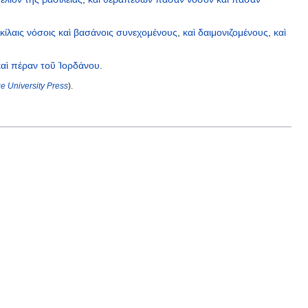
κίλαις
νόσοις
καὶ
βασάνοις
συνεχομένους
,
καὶ
δαιμονιζομένους
,
καὶ
καὶ
πέραν
τοῦ
Ἰορδάνου
.
 University Press
).