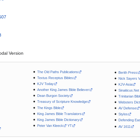
1607
8
dal Version
The Old Paths Publications
Berith Press
Textus Receptus Bibles
Nick Sayers 
KJV Today
KJV-Asia
Another King James Bible Believer
Sinaiticus.Net
Dean Burgon Society
Trinitarian Bib
Treasury of Scripture Knowledge
Websters Dict
The Kings Bible
AV Defense
King James Bible Translators
Stylos
King James Bible Dictionary
Defending Eas
Peter Van Kleeck
YT
AV 1611