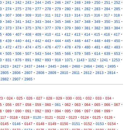
·
·
·
·
·
·
·
·
·
·
·
·
·
0
241
242
243
244
245
246
247
248
249
250
251
252
·
·
·
·
·
·
·
·
·
·
·
·
·
3
274
275
276
277
278
279
280
281
282
283
284
285
·
·
·
·
·
·
·
·
·
·
·
·
·
6
307
308
309
310
311
312
313
314
315
316
317
318
·
·
·
·
·
·
·
·
·
·
·
·
·
9
340
341
342
343
344
345
346
347
348
349
350
351
·
·
·
·
·
·
·
·
·
·
·
·
·
2
373
374
375
376
377
378
379
380
381
382
383
384
·
·
·
·
·
·
·
·
·
·
·
·
·
5
406
407
408
409
410
411
412
413
414
415
416
417
·
·
·
·
·
·
·
·
·
·
·
·
·
8
439
440
441
442
443
444
445
446
447
448
449
450
·
·
·
·
·
·
·
·
·
·
·
·
·
1
472
473
474
475
476
477
478
479
480
481
482
483
·
·
·
·
·
·
·
·
·
·
·
·
·
4
505
506
507
543
544
565
566
579
585
614
639
653
·
·
·
·
·
·
·
·
·
·
·
·
0
831
876
891
892
893
918
1071
1143
1152
1241
1253
·
·
·
·
·
·
·
·
·
·
2423
2427
2437
2444
2445
2446
2460
2464
2491
2495
·
·
·
·
·
·
·
·
·
·
2805
2806
2807
2808
2809
2810
2811
2812
2813
2814
·
·
·
2882
2907
2965
·
·
·
·
·
·
·
·
·
·
·
·
23
024
025
026
027
028
029
030
031
032
033
034
·
·
·
·
·
·
·
·
·
·
·
·
·
5
056
057
058
059
060
061
062
063
064
065
066
067
·
·
·
·
·
·
·
·
·
·
·
·
8
089
090
091
092
093
094
095
096
097
098
099
·
·
·
·
·
·
·
·
·
·
0117
0118
0119
0120
0121
0122
0123
0124
0125
0126
·
·
·
·
·
·
·
·
·
·
0145
0146
0147
0148
0149
0150
0151
0152
0153
0154