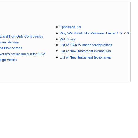
Ephesians 3:9
Why We Should Not Passover Easter 1
,
2
, &
3
t and Hort Only Controversy
Will Kinney
ames Version
List of TR/KJV based foreign bibles
ted Bible Verses
List of New Testament minuscules
e verses not included in the ESV
List of New Testament lectionaries
dge Edition