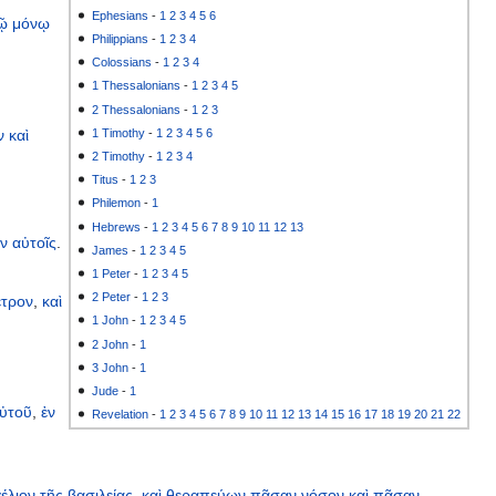
Ephesians
-
1
2
3
4
5
6
ῷ
μόνῳ
Philippians
-
1
2
3
4
Colossians
-
1
2
3
4
1 Thessalonians
-
1
2
3
4
5
2 Thessalonians
-
1
2
3
ν
καὶ
1 Timothy
-
1
2
3
4
5
6
2 Timothy
-
1
2
3
4
Titus
-
1
2
3
Philemon
-
1
Hebrews
-
1
2
3
4
5
6
7
8
9
10
11
12
13
εν
αὐτοῖς
.
James
-
1
2
3
4
5
1 Peter
-
1
2
3
4
5
2 Peter
-
1
2
3
έτρον
,
καὶ
1 John
-
1
2
3
4
5
2 John
-
1
3 John
-
1
Jude
-
1
ὐτοῦ
,
ἐν
Revelation
-
1
2
3
4
5
6
7
8
9
10
11
12
13
14
15
16
17
18
19
20
21
22
έλιον
τῆς
βασιλείας
,
καὶ
θεραπεύων
πᾶσαν
νόσον
καὶ
πᾶσαν