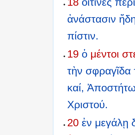
18
οἵτινες
περ
ἀνάστασιν
ἤδ
πίστιν.
19
ὁ
μέντοι
στ
τὴν
σφραγῖδα
καί,
Ἀποστήτ
Χριστού.
20
ἐν
μεγάλῃ