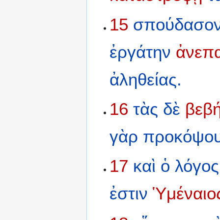
15
σπούδασο
ἐργάτην
ἀνεπα
ἀληθείας.
16
τὰς
δὲ
βεβ
γὰρ
προκόψου
17
καὶ
ὁ
λόγος
ἐστιν
Ὑμέναιο