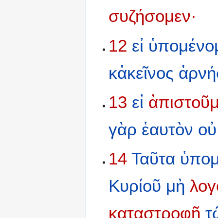
συζήσομεν·
12
εἰ
ὑπομένο
κἀκεῖνος
ἀρνή
13
εἰ
ἀπιστοῦμ
γὰρ
ἑαυτὸν
οὐ
14
Ταῦτα
ὑπομ
Κυρίοῦ
μὴ
λογ
καταστροφῇ
τ