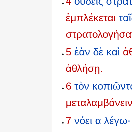
4
οὐδεὶς
στρα
ἐμπλέκεται
ταῖ
στρατολογήσα
5
ἐὰν
δὲ
καὶ
ἀ
ἀθλήσῃ.
6
τὸν
κοπιῶντ
μεταλαμβάνειν
7
νόει
α
λέγω·