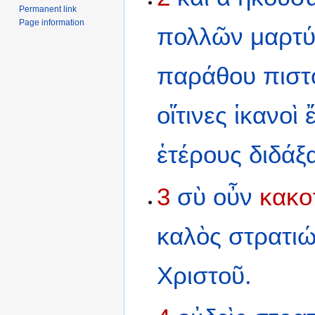
Permanent link
Page information
πολλῶν
μαρτ
παράθου
πιστ
οἵτινες
ἱκανοὶ
ἑτέρους
διδάξα
3
σὺ
οὖν
κακο
καλὸς
στρατιώ
Χριστοῦ.