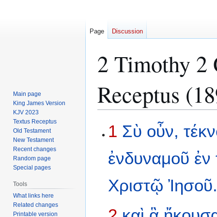
Page
Discussion
2 Timothy 2 
Receptus (18
Main page
King James Version
KJV 2023
Textus Receptus
Jump
Jump
1
Σὺ
οὖν,
τέκ
Old Testament
to
to
New Testament
navigation
search
Recent changes
ἐνδυναμοῦ
ἐν
Random page
Special pages
Χριστῷ
Ἰησοῦ
Tools
What links here
Related changes
2
καὶ
ἃ
ἤκουσ
Printable version