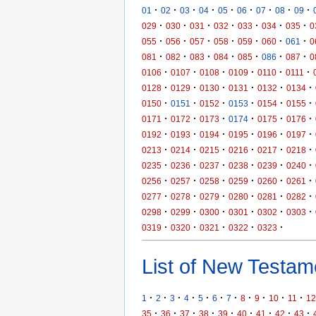
·
·
·
·
·
·
·
·
·
01
02
03
04
05
06
07
08
09
·
·
·
·
·
·
·
029
030
031
032
033
034
035
0
·
·
·
·
·
·
·
055
056
057
058
059
060
061
0
·
·
·
·
·
·
·
081
082
083
084
085
086
087
0
·
·
·
·
·
·
0106
0107
0108
0109
0110
0111
·
·
·
·
·
·
0128
0129
0130
0131
0132
0134
·
·
·
·
·
·
0150
0151
0152
0153
0154
0155
·
·
·
·
·
·
0171
0172
0173
0174
0175
0176
·
·
·
·
·
·
0192
0193
0194
0195
0196
0197
·
·
·
·
·
·
0213
0214
0215
0216
0217
0218
·
·
·
·
·
·
0235
0236
0237
0238
0239
0240
·
·
·
·
·
·
0256
0257
0258
0259
0260
0261
·
·
·
·
·
·
0277
0278
0279
0280
0281
0282
·
·
·
·
·
·
0298
0299
0300
0301
0302
0303
·
·
·
·
·
0319
0320
0321
0322
0323
List of New Testame
·
·
·
·
·
·
·
·
·
·
·
1
2
3
4
5
6
7
8
9
10
11
12
·
·
·
·
·
·
·
·
·
35
36
37
38
39
40
41
42
43