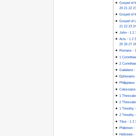
Gospel of 
20
21
22
2
Gospel of 
Gospel of 
21
22
23
2
John
-
1
2
Acts
-
1
2
25
26
27
2
Romans
-
1 Corinthia
2 Corinthia
Galatians
Ephesians
Philippians
Colossians
1 Thessalo
2 Thessalo
1 Timothy
2 Timothy
Titus
-
1
2
Philemon
-
Hebrews
-