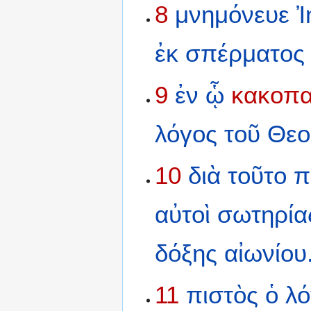
8
μνημόνευε
Ἰ
ἐκ
σπέρματος
9
ἐν
ᾧ
κακοπ
λόγος
τοῦ
Θεο
10
διὰ
τοῦτο
π
αὐτοὶ
σωτηρία
δόξης
αἰωνίου
11
πιστὸς
ὁ
λό