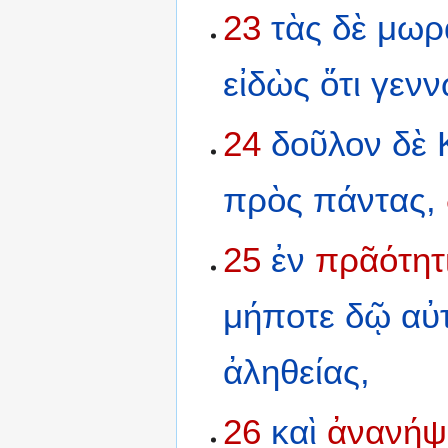
23
τὰς
δὲ
μωρ
εἰδὼς
ὅτι
γενν
24
δοῦλον
δὲ
πρὸς
πάντας,
25
ἐν
πρᾶότητ
μήποτε
δῷ
αὐ
ἀληθείας,
26
καὶ
ἀνανήψ