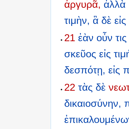
ἀργυρᾶ,
ἀλλὰ
τιμὴν,
ἃ
δὲ
εἰς
21
ἐὰν
οὖν
τις
σκεῦος
εἰς
τιμ
δεσπότῃ,
εἰς
22
τὰς
δὲ
νεωτ
δικαιοσύνην,
π
ἐπικαλουμένω