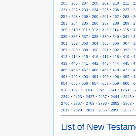
·
·
·
·
·
·
·
205
206
207
208
209
210
211
2
·
·
·
·
·
·
·
231
232
233
234
235
236
237
2
·
·
·
·
·
·
·
257
258
259
260
261
262
263
2
·
·
·
·
·
·
·
283
284
285
286
287
288
289
2
·
·
·
·
·
·
·
309
310
311
312
313
314
315
3
·
·
·
·
·
·
·
335
336
337
338
339
340
341
3
·
·
·
·
·
·
·
361
362
363
364
365
366
367
3
·
·
·
·
·
·
·
387
388
389
390
391
392
393
3
·
·
·
·
·
·
·
413
414
415
416
417
418
419
4
·
·
·
·
·
·
·
439
440
441
442
443
444
445
4
·
·
·
·
·
·
·
465
466
467
468
469
470
471
4
·
·
·
·
·
·
·
491
492
493
494
495
496
497
4
·
·
·
·
·
·
·
654
655
656
657
658
659
660
6
·
·
·
·
·
·
918
1071
1143
1152
1241
1253
1
·
·
·
·
·
·
2344
2423
2427
2437
2444
2445
·
·
·
·
·
·
2766
2767
2768
2793
2802
2803
·
·
·
·
·
·
2819
2820
2821
2855
2856
2857
List of New Testam