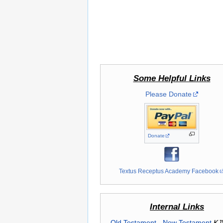
Some Helpful Links
Please Donate
Donate
Textus Receptus Academy Facebook
Internal Links
Old Testament
-
New Testament
KJ