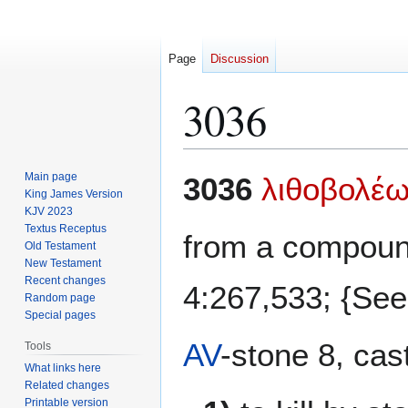
Page
Discussion
3036
Jump
Jump
Main page
3036
λιθοβολέ
to
to
King James Version
KJV 2023
navigation
search
Textus Receptus
from a compou
Old Testament
New Testament
Recent changes
4:267,533; {Se
Random page
Special pages
AV
-stone 8, cas
Tools
What links here
Related changes
Printable version