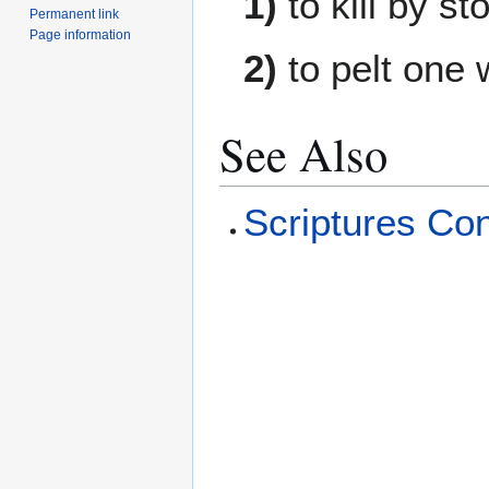
1)
to kill by st
Permanent link
Page information
2)
to pelt one 
See Also
Scriptures Co