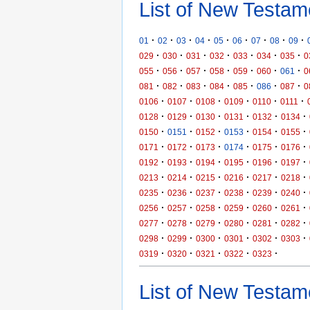
List of New Testam
·
·
·
·
·
·
·
·
·
01
02
03
04
05
06
07
08
09
·
·
·
·
·
·
·
029
030
031
032
033
034
035
0
·
·
·
·
·
·
·
055
056
057
058
059
060
061
0
·
·
·
·
·
·
·
081
082
083
084
085
086
087
0
·
·
·
·
·
·
0106
0107
0108
0109
0110
0111
·
·
·
·
·
·
0128
0129
0130
0131
0132
0134
·
·
·
·
·
·
0150
0151
0152
0153
0154
0155
·
·
·
·
·
·
0171
0172
0173
0174
0175
0176
·
·
·
·
·
·
0192
0193
0194
0195
0196
0197
·
·
·
·
·
·
0213
0214
0215
0216
0217
0218
·
·
·
·
·
·
0235
0236
0237
0238
0239
0240
·
·
·
·
·
·
0256
0257
0258
0259
0260
0261
·
·
·
·
·
·
0277
0278
0279
0280
0281
0282
·
·
·
·
·
·
0298
0299
0300
0301
0302
0303
·
·
·
·
·
0319
0320
0321
0322
0323
List of New Testame