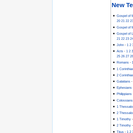
New Te
Gospel of 
20
21
22
2
Gospel of 
Gospel of 
21
22
23
2
John
-
1
2
Acts
-
1
2
25
26
27
2
Romans
-
1 Corinthia
2 Corinthia
Galatians
Ephesians
Philippians
Colossians
1 Thessalo
2 Thessalo
1 Timothy
2 Timothy
Titus
-
1
2