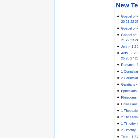
New Te
Gospel of 
20
21
22
2
Gospel of 
Gospel of 
21
22
23
2
John
-
1
2
Acts
-
1
2
25
26
27
2
Romans
-
1 Corinthia
2 Corinthia
Galatians
Ephesians
Philippians
Colossians
1 Thessalo
2 Thessalo
1 Timothy
2 Timothy
Titus
-
1
2