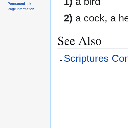
1)
a bird
Permanent link
Page information
2)
a cock, a h
See Also
Scriptures Co