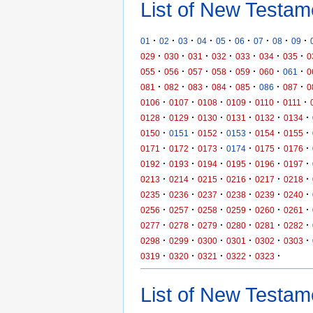
List of New Testam
·
·
·
·
·
·
·
·
·
01
02
03
04
05
06
07
08
09
·
·
·
·
·
·
·
029
030
031
032
033
034
035
0
·
·
·
·
·
·
·
055
056
057
058
059
060
061
0
·
·
·
·
·
·
·
081
082
083
084
085
086
087
0
·
·
·
·
·
·
0106
0107
0108
0109
0110
0111
·
·
·
·
·
·
0128
0129
0130
0131
0132
0134
·
·
·
·
·
·
0150
0151
0152
0153
0154
0155
·
·
·
·
·
·
0171
0172
0173
0174
0175
0176
·
·
·
·
·
·
0192
0193
0194
0195
0196
0197
·
·
·
·
·
·
0213
0214
0215
0216
0217
0218
·
·
·
·
·
·
0235
0236
0237
0238
0239
0240
·
·
·
·
·
·
0256
0257
0258
0259
0260
0261
·
·
·
·
·
·
0277
0278
0279
0280
0281
0282
·
·
·
·
·
·
0298
0299
0300
0301
0302
0303
·
·
·
·
·
0319
0320
0321
0322
0323
List of New Testame