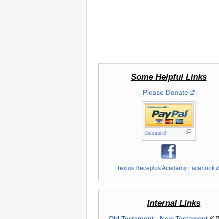
Some Helpful Links
Please Donate
Donate
Textus Receptus Academy Facebook
Internal Links
Old Testament
-
New Testament
KJ