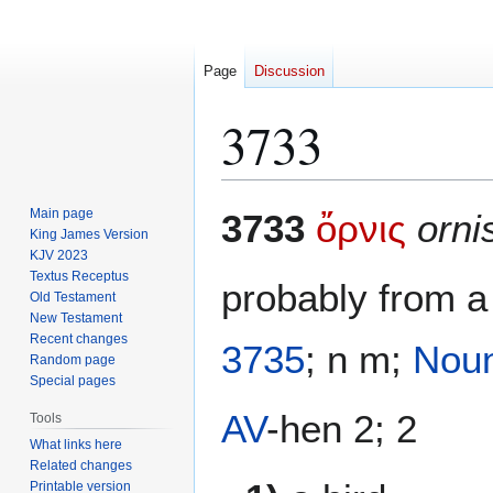
Page
Discussion
3733
Jump
Jump
Main page
3733
ὄρνις
orni
to
to
King James Version
KJV 2023
navigation
search
Textus Receptus
probably from a
Old Testament
New Testament
Recent changes
3735
; n m;
Nou
Random page
Special pages
AV
-hen 2; 2
Tools
What links here
Related changes
Printable version