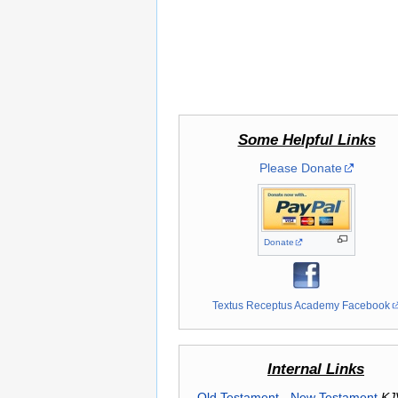
Some Helpful Links
Please Donate
Donate
Textus Receptus Academy Facebook
Internal Links
Old Testament
-
New Testament
KJ