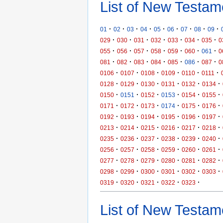
List of New Testam
·
·
·
·
·
·
·
·
·
01
02
03
04
05
06
07
08
09
·
·
·
·
·
·
·
029
030
031
032
033
034
035
0
·
·
·
·
·
·
·
055
056
057
058
059
060
061
0
·
·
·
·
·
·
·
081
082
083
084
085
086
087
0
·
·
·
·
·
·
0106
0107
0108
0109
0110
0111
·
·
·
·
·
·
0128
0129
0130
0131
0132
0134
·
·
·
·
·
·
0150
0151
0152
0153
0154
0155
·
·
·
·
·
·
0171
0172
0173
0174
0175
0176
·
·
·
·
·
·
0192
0193
0194
0195
0196
0197
·
·
·
·
·
·
0213
0214
0215
0216
0217
0218
·
·
·
·
·
·
0235
0236
0237
0238
0239
0240
·
·
·
·
·
·
0256
0257
0258
0259
0260
0261
·
·
·
·
·
·
0277
0278
0279
0280
0281
0282
·
·
·
·
·
·
0298
0299
0300
0301
0302
0303
·
·
·
·
·
0319
0320
0321
0322
0323
List of New Testame