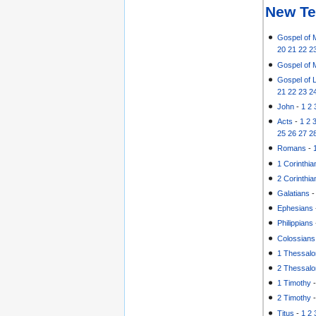
New Te
Gospel of 
20
21
22
2
Gospel of 
Gospel of 
21
22
23
2
John
-
1
2
Acts
-
1
2
25
26
27
2
Romans
-
1 Corinthia
2 Corinthia
Galatians
Ephesians
Philippians
Colossians
1 Thessalo
2 Thessalo
1 Timothy
2 Timothy
Titus
-
1
2