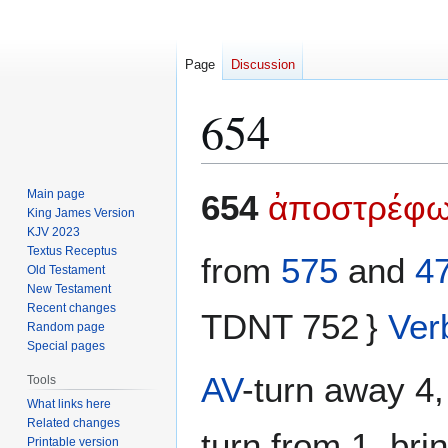
Page
Discussion
654
Jump
Jump
Main page
654
ἀποστρέφ
to
to
King James Version
KJV 2023
navigation
search
Textus Receptus
from
575
and
4
Old Testament
New Testament
Recent changes
TDNT 752 }
Ver
Random page
Special pages
AV
-turn away 4,
Tools
What links here
Related changes
turn from 1, bri
Printable version