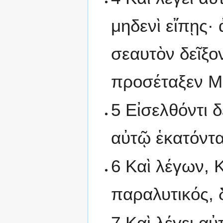
μηδενὶ εἴπῃς· 
σεαυτὸν δεῖξο
προσέταξεν Μω
5 Εἰσελθόντι 
αὐτῷ ἑκατόντ
6 Καὶ λέγων, Κ
παραλυτικός, 
7 Καὶ λέγει 