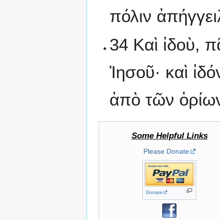
πόλιν ἀπήγγει
34 Καὶ ἰδοὺ, 
Ἰησοῦ· καὶ ἰδ
ἀπὸ τῶν ὁρίω
Some Helpful Links
Please Donate
Donate