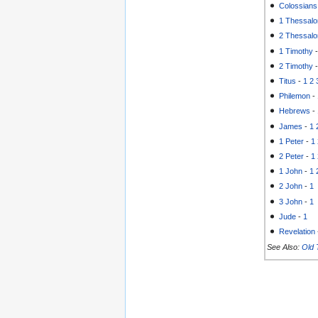
Colossians
1 Thessalo
2 Thessalo
1 Timothy
2 Timothy
Titus
-
1
2
Philemon
-
Hebrews
-
James
-
1
1 Peter
-
1
2 Peter
-
1
1 John
-
1
2 John
-
1
3 John
-
1
Jude
-
1
Revelation
See Also:
Old 