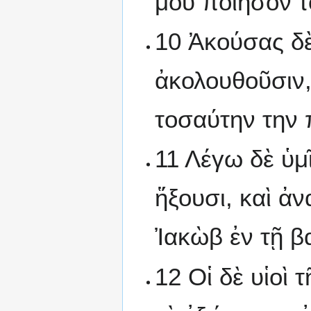
μου ποίησον το
10 Ἀκούσας δὲ
ἀκολουθοῦσιν,
τοσαύτην την 
11 Λέγω δὲ ὑμ
ἥξουσι, καὶ ἀ
Ἰακὼβ ἐν τῇ β
12 Οἱ δὲ υἱοὶ 