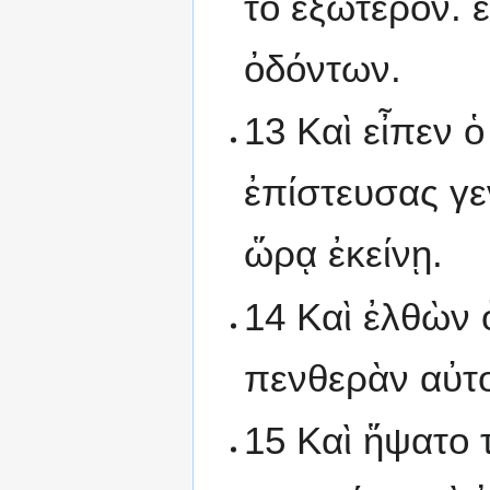
τὸ ἐξώτερον. 
ὀδόντων.
13 Καὶ εἶπεν 
ἐπίστευσας γε
ὥρᾳ ἐκείνῃ.
14 Καὶ ἐλθὼν ὁ
πενθερὰν αὐτ
15 Καὶ ἥψατο 