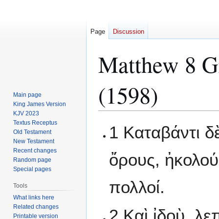
Page
Discussion
Matthew 8 Gr
(1598)
Main page
King James Version
KJV 2023
Textus Receptus
Jump
Jump
1 Καταβάντι δ
Old Testament
to
to
New Testament
navigation
search
Recent changes
ὄρους, ἠκολο
Random page
Special pages
πολλοί.
Tools
What links here
Related changes
2 Καὶ ἰδοὺ, λ
Printable version