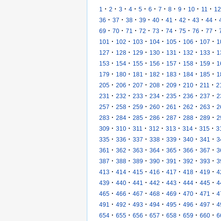
·
·
·
·
·
·
·
·
·
·
·
1
2
3
4
5
6
7
8
9
10
11
12
·
·
·
·
·
·
·
·
·
36
37
38
39
40
41
42
43
44
·
·
·
·
·
·
·
·
·
69
70
71
72
73
74
75
76
77
·
·
·
·
·
·
·
101
102
103
104
105
106
107
1
·
·
·
·
·
·
·
127
128
129
130
131
132
133
1
·
·
·
·
·
·
·
153
154
155
156
157
158
159
1
·
·
·
·
·
·
·
179
180
181
182
183
184
185
1
·
·
·
·
·
·
·
205
206
207
208
209
210
211
2
·
·
·
·
·
·
·
231
232
233
234
235
236
237
2
·
·
·
·
·
·
·
257
258
259
260
261
262
263
2
·
·
·
·
·
·
·
283
284
285
286
287
288
289
2
·
·
·
·
·
·
·
309
310
311
312
313
314
315
3
·
·
·
·
·
·
·
335
336
337
338
339
340
341
3
·
·
·
·
·
·
·
361
362
363
364
365
366
367
3
·
·
·
·
·
·
·
387
388
389
390
391
392
393
3
·
·
·
·
·
·
·
413
414
415
416
417
418
419
4
·
·
·
·
·
·
·
439
440
441
442
443
444
445
4
·
·
·
·
·
·
·
465
466
467
468
469
470
471
4
·
·
·
·
·
·
·
491
492
493
494
495
496
497
4
·
·
·
·
·
·
·
654
655
656
657
658
659
660
6