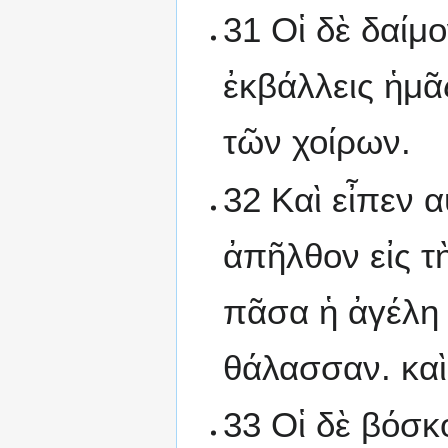
31 Οἱ δὲ δαίμ
ἐκβάλλεις ἡμᾶ
τῶν χοίρων.
32 Καὶ εἶπεν α
ἀπῆλθον εἰς τ
πᾶσα ἡ ἀγέλη 
θάλασσαν. καὶ
33 Οἱ δὲ βόσκ