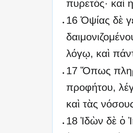
πυρετός· καὶ ἠ
16 Ὀψίας δὲ 
δαιμονιζομένο
λόγῳ, καὶ πάν
17 Ὅπως πληρ
προφήτου, λέγ
καὶ τὰς νόσου
18 Ἰδὼν δὲ ὁ 