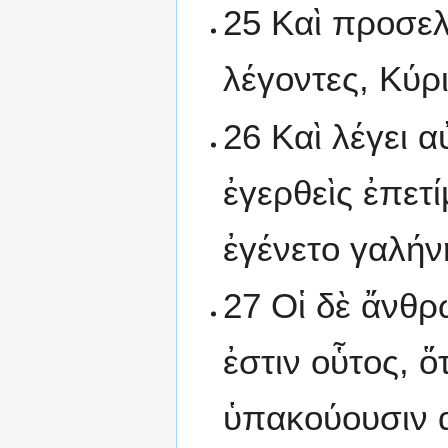
25 Καὶ προσελ
λέγοντες, Κύρ
26 Καὶ λέγει αὐ
ἐγερθεὶς ἐπετί
ἐγένετο γαλήν
27 Οἱ δὲ ἄνθρ
ἐστιν οὗτος, ὅ
ὑπακούουσιν 