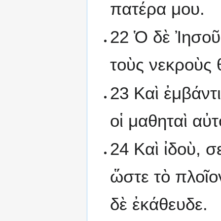
πατέρα μου.
22 Ὁ δὲ Ἰησοῦ
τοὺς νεκροὺς 
23 Καὶ ἐμβάντ
οἱ μαθηταὶ αὐτ
24 Καὶ ἰδοὺ, 
ὥστε τὸ πλοῖο
δὲ ἐκάθευδε.