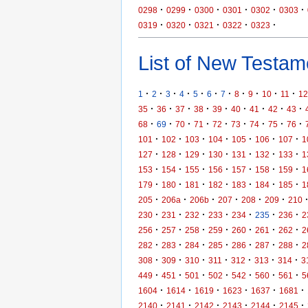
·
·
·
·
·
·
0298
0299
0300
0301
0302
0303
·
·
·
·
·
0319
0320
0321
0322
0323
List of New Testame
·
·
·
·
·
·
·
·
·
·
·
1
2
3
4
5
6
7
8
9
10
11
12
·
·
·
·
·
·
·
·
·
35
36
37
38
39
40
41
42
43
·
·
·
·
·
·
·
·
·
68
69
70
71
72
73
74
75
76
·
·
·
·
·
·
·
101
102
103
104
105
106
107
1
·
·
·
·
·
·
·
127
128
129
130
131
132
133
1
·
·
·
·
·
·
·
153
154
155
156
157
158
159
1
·
·
·
·
·
·
·
179
180
181
182
183
184
185
1
·
·
·
·
·
·
205
206a
206b
207
208
209
210
·
·
·
·
·
·
·
230
231
232
233
234
235
236
2
·
·
·
·
·
·
·
256
257
258
259
260
261
262
2
·
·
·
·
·
·
·
282
283
284
285
286
287
288
2
·
·
·
·
·
·
·
308
309
310
311
312
313
314
3
·
·
·
·
·
·
·
449
451
501
502
542
560
561
5
·
·
·
·
·
·
1604
1614
1619
1623
1637
1681
·
·
·
·
·
·
2140
2141
2142
2143
2144
2145