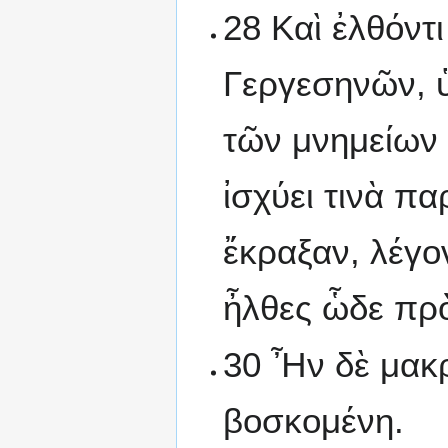
28 Καὶ ἐλθόντ
Γεργεσηνῶν, ὑ
τῶν μνημείων 
ἰσχύει τινὰ πα
ἔκραξαν, λέγον
ἦλθες ὧδε πρὸ
30 Ἦν δὲ μακ
βοσκομένη.