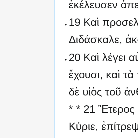
ἐκέλευσεν ἀπε
19 Καὶ προσελ
Διδάσκαλε, ἀ
20 Καὶ λέγει 
ἔχουσι, καὶ τ
δὲ υἱὸς τοῦ ἀ
* * 21 Ἕτερος
Κύριε, ἐπίτρε