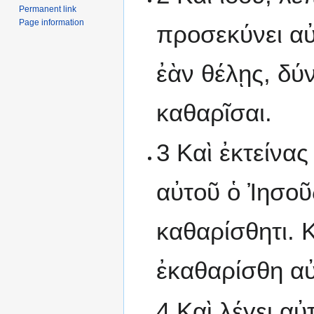
Permanent link
Page information
προσεκύνει αὐ
ἐὰν θέλῃς, δύ
καθαρῖσαι.
3 Καὶ ἐκτείνας
αὐτοῦ ὁ Ἰησοῦ
καθαρίσθητι. 
ἐκαθαρίσθη αὐ
4 Καὶ λέγει α