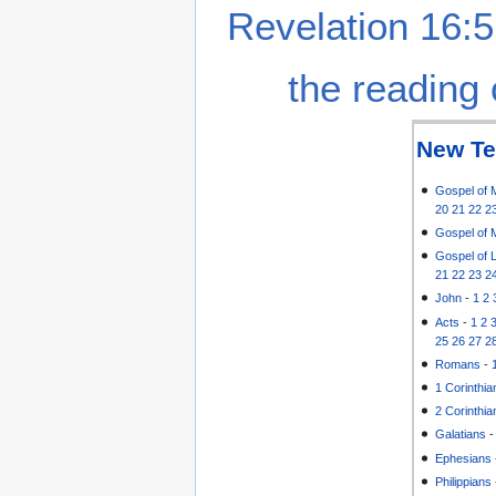
Revelation 16:5
the reading 
New Te
Gospel of 
20
21
22
2
Gospel of 
Gospel of 
21
22
23
2
John
-
1
2
Acts
-
1
2
25
26
27
2
Romans
-
1 Corinthia
2 Corinthia
Galatians
Ephesians
Philippians