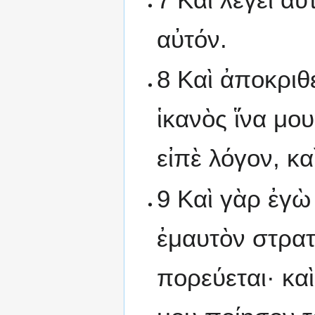
αὐτόν.
8 Καὶ ἀποκριθε
ἱκανὸς ἵνα μο
εἰπὲ λόγον, κα
9 Καὶ γὰρ ἐγὼ
ἐμαυτὸν στρατ
πορεύεται· κα