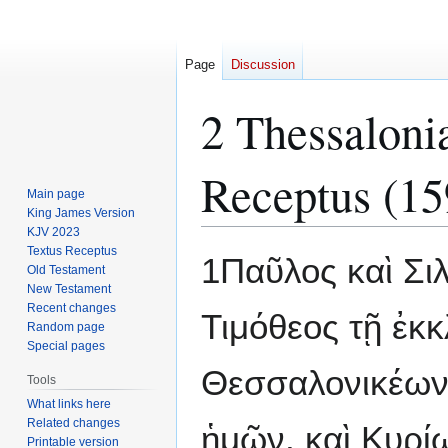
Page
Discussion
2 Thessaloni
Receptus (15
Main page
King James Version
KJV 2023
Textus Receptus
Jump
Jump
1Παῦλος καὶ Σι
Old Testament
to
to
New Testament
navigation
search
Recent changes
Τιμόθεος τῇ ἐκ
Random page
Special pages
Θεσσαλονικέων
Tools
What links here
Related changes
ἡμῶν, καὶ Κυρί
Printable version