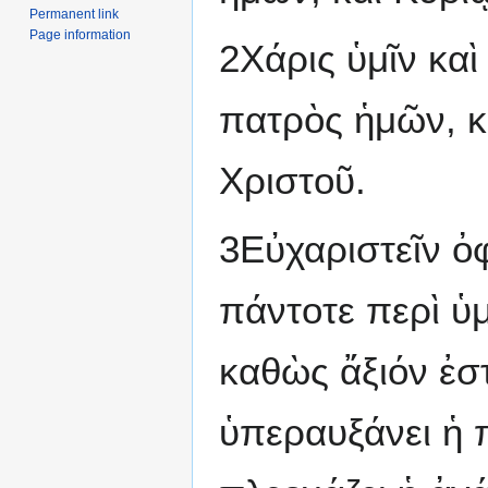
Permanent link
Page information
2Χάρις ὑμῖν κα
πατρὸς ἡμῶν, κ
Χριστοῦ.
3Εὐχαριστεῖν ὀ
πάντοτε περὶ ὑ
καθὼς ἄξιόν ἐστ
ὑπεραυξάνει ἡ π