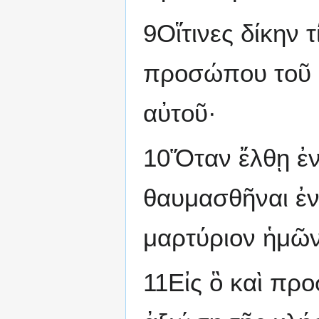
9Οἵτινες δίκην 
προσώπου τοῦ Κ
αὐτοῦ·
10Ὅταν ἔλθῃ ἐνδ
θαυμασθῆναι ἐν 
μαρτύριον ἡμῶν 
11Εἰς ὃ καὶ πρ