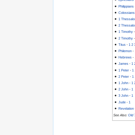
Philippians
Colossians
1 Thessalo
2 Thessalo
1 Timothy
2 Timothy
Titus
-
1
2
Philemon
-
Hebrews
-
James
-
1
1 Peter
-
1
2 Peter
-
1
1 John
-
1
2 John
-
1
3 John
-
1
Jude
-
1
Revelation
See Also:
Old 