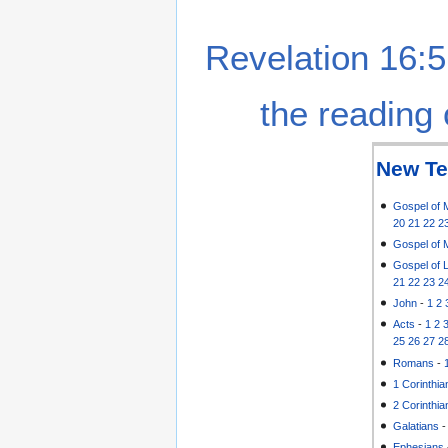
Revelation 16:5
the reading 
New Te
Gospel of 
20
21
22
2
Gospel of 
Gospel of 
21
22
23
2
John
-
1
2
Acts
-
1
2
25
26
27
2
Romans
-
1 Corinthia
2 Corinthia
Galatians
Ephesians