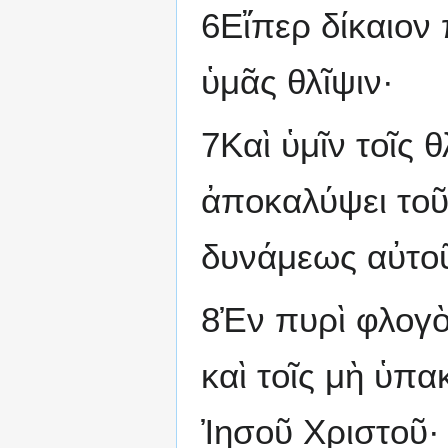
6Εἴπερ δίκαιον
ὑμᾶς θλῖψιν·
7Καὶ ὑμῖν τοῖς 
ἀποκαλύψει τοῦ
δυνάμεως αὐτο
8Ἐν πυρὶ φλογὸς
καὶ τοῖς μὴ ὑπ
Ἰησοῦ Χριστοῦ·