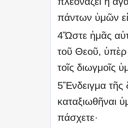
πλεονάζει ἡ ἀγ
πάντων ὑμῶν εἰ
4Ὥστε ἡμᾶς αὐτο
τοῦ Θεοῦ, ὑπὲρ
τοῖς διωγμοῖς ὑ
5Ἔνδειγμα τῆς δ
καταξιωθῆναι ὑμ
πάσχετε·