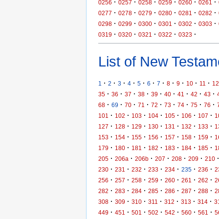
·
·
·
·
·
·
0256
0257
0258
0259
0260
0261
·
·
·
·
·
·
0277
0278
0279
0280
0281
0282
·
·
·
·
·
·
0298
0299
0300
0301
0302
0303
·
·
·
·
·
0319
0320
0321
0322
0323
List of New Testame
·
·
·
·
·
·
·
·
·
·
·
1
2
3
4
5
6
7
8
9
10
11
12
·
·
·
·
·
·
·
·
·
35
36
37
38
39
40
41
42
43
·
·
·
·
·
·
·
·
·
68
69
70
71
72
73
74
75
76
·
·
·
·
·
·
·
101
102
103
104
105
106
107
1
·
·
·
·
·
·
·
127
128
129
130
131
132
133
1
·
·
·
·
·
·
·
153
154
155
156
157
158
159
1
·
·
·
·
·
·
·
179
180
181
182
183
184
185
1
·
·
·
·
·
·
205
206a
206b
207
208
209
210
·
·
·
·
·
·
·
230
231
232
233
234
235
236
2
·
·
·
·
·
·
·
256
257
258
259
260
261
262
2
·
·
·
·
·
·
·
282
283
284
285
286
287
288
2
·
·
·
·
·
·
·
308
309
310
311
312
313
314
3
·
·
·
·
·
·
·
449
451
501
502
542
560
561
5