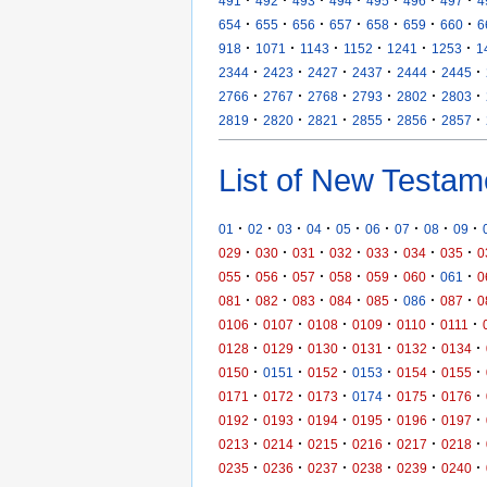
·
·
·
·
·
·
·
491
492
493
494
495
496
497
4
·
·
·
·
·
·
·
654
655
656
657
658
659
660
6
·
·
·
·
·
·
918
1071
1143
1152
1241
1253
1
·
·
·
·
·
·
2344
2423
2427
2437
2444
2445
·
·
·
·
·
·
2766
2767
2768
2793
2802
2803
·
·
·
·
·
·
2819
2820
2821
2855
2856
2857
List of New Testam
·
·
·
·
·
·
·
·
·
01
02
03
04
05
06
07
08
09
·
·
·
·
·
·
·
029
030
031
032
033
034
035
0
·
·
·
·
·
·
·
055
056
057
058
059
060
061
0
·
·
·
·
·
·
·
081
082
083
084
085
086
087
0
·
·
·
·
·
·
0106
0107
0108
0109
0110
0111
·
·
·
·
·
·
0128
0129
0130
0131
0132
0134
·
·
·
·
·
·
0150
0151
0152
0153
0154
0155
·
·
·
·
·
·
0171
0172
0173
0174
0175
0176
·
·
·
·
·
·
0192
0193
0194
0195
0196
0197
·
·
·
·
·
·
0213
0214
0215
0216
0217
0218
·
·
·
·
·
·
0235
0236
0237
0238
0239
0240