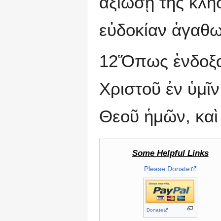
ἀξιώσῃ τῆς κλ
εὐδοκίαν ἀγαθω
12Ὅπως ἐνδοξα
Χριστοῦ ἐν ὑμῖν
Θεοῦ ἡμῶν, καὶ
Some Helpful Links
Please Donate
Donate