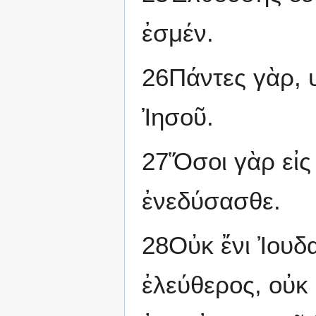
ἐσμέν.
26Πάντες γὰρ, υ
Ἰησοῦ.
27Ὅσοι γὰρ εἰς
ἐνεδύσασθε.
28Οὐκ ἔνι Ἰουδα
ἐλεύθερος, οὐκ 