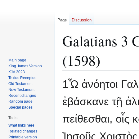
Page
Discussion
Galatians 3 
(1598)
Main page
King James Version
KJV 2023
Textus Receptus
Jump
Jump
1Ὦ ἀνόητοι Γαλά
Old Testament
to
to
New Testament
navigation
search
Recent changes
ἐβάσκανε τῇ ἀλ
Random page
Special pages
πείθεσθαι, οἷς 
Tools
What links here
Related changes
Ἰησοῦς Χριστὸς
Printable version