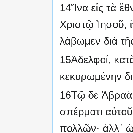
14Ἵνα εἰς τὰ ἔθ
Χριστῷ Ἰησοῦ, 
λάβωμεν διὰ τῆ
15Ἀδελφοί, κα
κεκυρωμένην δια
16Τῷ δὲ Ἀβραὰμ
σπέρματι αὐτοῦ.
πολλῶν· ἀλλ᾽ ὡς