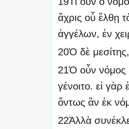
19Τί οὖν ὁ νόμ
ἄχρις οὗ ἔλθῃ τ
ἀγγέλων, ἐν χει
20Ὁ δὲ μεσίτης, 
21Ὁ οὖν νόμος 
γένοιτο. εἰ γὰρ
ὄντως ἂν ἐκ νόμ
22Ἀλλὰ συνέκλε