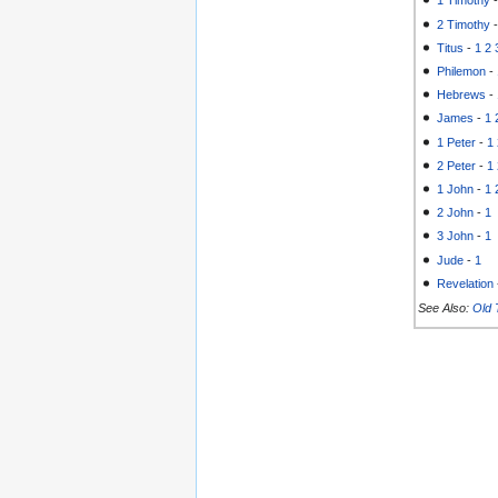
1 Timothy
2 Timothy
Titus
-
1
2
Philemon
-
Hebrews
-
James
-
1
1 Peter
-
1
2 Peter
-
1
1 John
-
1
2 John
-
1
3 John
-
1
Jude
-
1
Revelation
See Also:
Old 