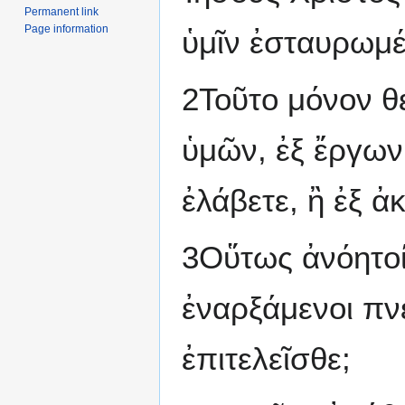
Permanent link
Page information
ὑμῖν ἐσταυρωμέ
2Τοῦτο μόνον θ
ὑμῶν, ἐξ ἔργων
ἐλάβετε, ἢ ἐξ ἀ
3Οὕτως ἀνόητοί
ἐναρξάμενοι πν
ἐπιτελεῖσθε;