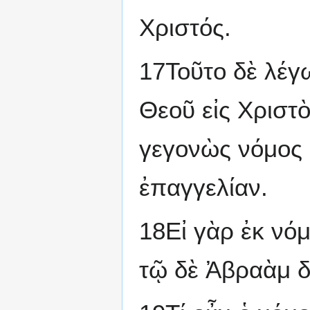
Χριστός.
17Τοῦτο δὲ λέγ
Θεοῦ εἰς Χριστὸ
γεγονὼς νόμος ο
ἐπαγγελίαν.
18Εἰ γὰρ ἐκ νόμ
τῷ δὲ Ἀβραὰμ δι