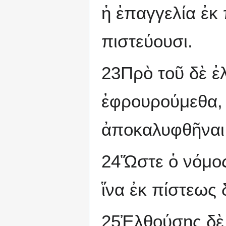
ἡ ἐπαγγελία ἐκ
πιστεύουσι.
23Πρὸ τοῦ δὲ ἐλ
ἐφρουρούμεθα, 
ἀποκαλυφθῆναι
24Ὥστε ὁ νόμος
ἵνα ἐκ πίστεως
25Ἐλθούσης δὲ 