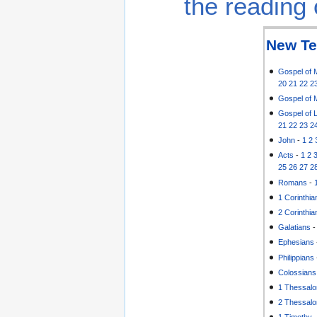
the reading 
New Te
Gospel of 
20
21
22
2
Gospel of 
Gospel of 
21
22
23
2
John
-
1
2
Acts
-
1
2
25
26
27
2
Romans
-
1 Corinthia
2 Corinthia
Galatians
Ephesians
Philippians
Colossians
1 Thessalo
2 Thessalo