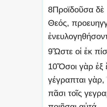
8Προϊδοῦσα δὲ ἡ
Θεός, προευηγγ
ἐνευλογηθήσοντ
9Ὥστε οἱ ἐκ πί
10Ὅσοι γὰρ ἐξ ἔ
γέγραπται γὰρ,
πᾶσι τοῖς γεγρα
ποιῆσαι αὐτά.