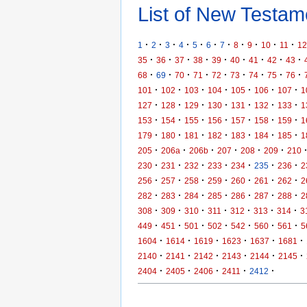
List of New Testame
·
·
·
·
·
·
·
·
·
·
·
1
2
3
4
5
6
7
8
9
10
11
12
·
·
·
·
·
·
·
·
·
35
36
37
38
39
40
41
42
43
·
·
·
·
·
·
·
·
·
68
69
70
71
72
73
74
75
76
·
·
·
·
·
·
·
101
102
103
104
105
106
107
1
·
·
·
·
·
·
·
127
128
129
130
131
132
133
1
·
·
·
·
·
·
·
153
154
155
156
157
158
159
1
·
·
·
·
·
·
·
179
180
181
182
183
184
185
1
·
·
·
·
·
·
205
206a
206b
207
208
209
210
·
·
·
·
·
·
·
230
231
232
233
234
235
236
2
·
·
·
·
·
·
·
256
257
258
259
260
261
262
2
·
·
·
·
·
·
·
282
283
284
285
286
287
288
2
·
·
·
·
·
·
·
308
309
310
311
312
313
314
3
·
·
·
·
·
·
·
449
451
501
502
542
560
561
5
·
·
·
·
·
·
1604
1614
1619
1623
1637
1681
·
·
·
·
·
·
2140
2141
2142
2143
2144
2145
·
·
·
·
·
2404
2405
2406
2411
2412