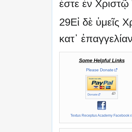
ἐστε ἐν Χριστῷ
29Εἰ δὲ ὑμεῖς 
κατ᾽ ἐπαγγελία
Some Helpful Links
Please Donate
Donate
Textus Receptus Academy Facebook