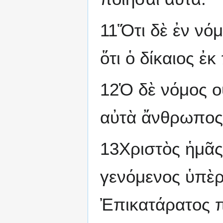
11Ὅτι δὲ ἐν νό
ὅτι ὁ δίκαιος ἐκ
12Ὁ δὲ νόμος ο
αὐτὰ ἄνθρωπος, 
13Χριστὸς ἡμᾶς
γενόμενος ὑπὲρ
Ἐπικατάρατος π