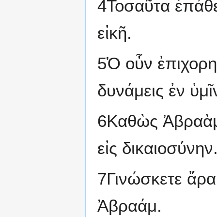
4Τοσαῦτα ἐπάθετ
εἰκῆ.
5Ὁ οὖν ἐπιχορη
δυνάμεις ἐν ὑμῖ
6Καθὼς Ἀβραὰμ 
εἰς δικαιοσύνην
7Γινώσκετε ἄρα ὅ
Ἀβραάμ.