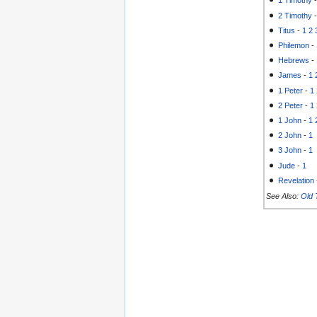
1 Timothy
2 Timothy
Titus
-
1
2
Philemon
-
Hebrews
-
James
-
1
1 Peter
-
1
2 Peter
-
1
1 John
-
1
2 John
-
1
3 John
-
1
Jude
-
1
Revelation
See Also:
Old 