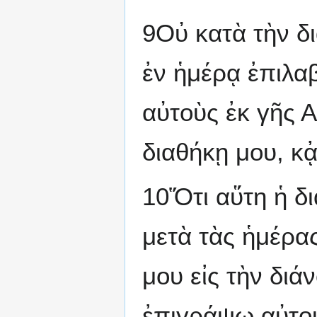
9Οὐ κατὰ τὴν δ
ἐν ἡμέρᾳ ἐπιλα
αὐτοὺς ἐκ γῆς Α
διαθήκῃ μου, κ
10Ὅτι αὕτη ἡ δ
μετὰ τὰς ἡμέρας
μου εἰς τὴν διά
ἐπιγράψω αὐτούς