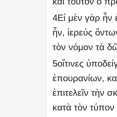
καὶ τοῦτον ὃ π
4Εἰ μὲν γὰρ ἦν 
ἦν, ἱερεύς ὄντ
τὸν νόμον τὰ δ
5οἵτινες ὑποδεί
ἐπουρανίων, κ
ἐπιτελεῖν τὴν 
κατὰ τὸν τύπον 