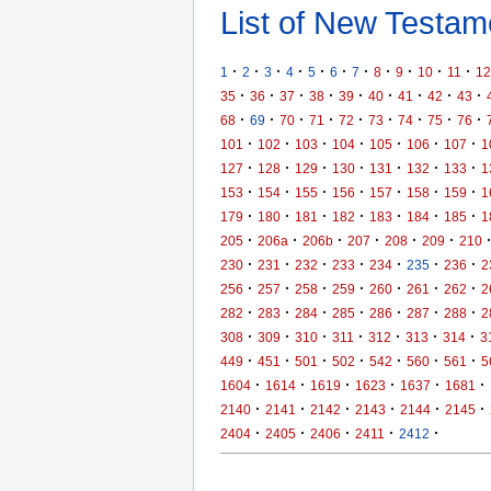
List of New Testame
·
·
·
·
·
·
·
·
·
·
·
1
2
3
4
5
6
7
8
9
10
11
12
·
·
·
·
·
·
·
·
·
35
36
37
38
39
40
41
42
43
·
·
·
·
·
·
·
·
·
68
69
70
71
72
73
74
75
76
·
·
·
·
·
·
·
101
102
103
104
105
106
107
1
·
·
·
·
·
·
·
127
128
129
130
131
132
133
1
·
·
·
·
·
·
·
153
154
155
156
157
158
159
1
·
·
·
·
·
·
·
179
180
181
182
183
184
185
1
·
·
·
·
·
·
205
206a
206b
207
208
209
210
·
·
·
·
·
·
·
230
231
232
233
234
235
236
2
·
·
·
·
·
·
·
256
257
258
259
260
261
262
2
·
·
·
·
·
·
·
282
283
284
285
286
287
288
2
·
·
·
·
·
·
·
308
309
310
311
312
313
314
3
·
·
·
·
·
·
·
449
451
501
502
542
560
561
5
·
·
·
·
·
·
1604
1614
1619
1623
1637
1681
·
·
·
·
·
·
2140
2141
2142
2143
2144
2145
·
·
·
·
·
2404
2405
2406
2411
2412