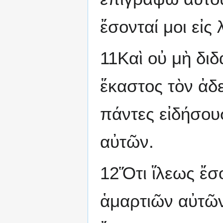
ἔσονταί μοι εἰς 
11Καὶ οὐ μὴ διδ
ἕκαστος τὸν ἀδε
πάντες εἰδήσου
αὐτῶν.
12Ὅτι ἵλεως ἔσο
ἁμαρτιῶν αὐτῶν