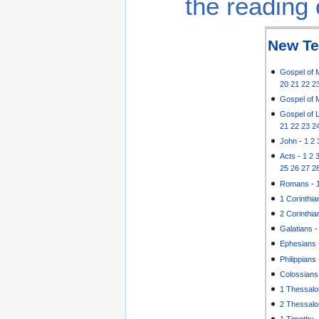
the reading 
New Te
Gospel of 
20
21
22
2
Gospel of 
Gospel of 
21
22
23
2
John
-
1
2
Acts
-
1
2
25
26
27
2
Romans
-
1 Corinthia
2 Corinthia
Galatians
Ephesians
Philippians
Colossians
1 Thessalo
2 Thessalo