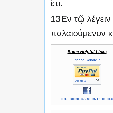
ἔτι.
13Ἐν τῷ λέγειν
παλαιούμενον κ
Some Helpful Links
Please Donate
Donate
Textus Receptus Academy Facebook