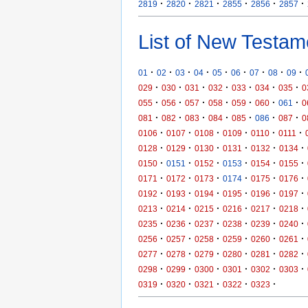
·
·
·
·
·
·
2819
2820
2821
2855
2856
2857
List of New Testam
·
·
·
·
·
·
·
·
·
01
02
03
04
05
06
07
08
09
·
·
·
·
·
·
·
029
030
031
032
033
034
035
0
·
·
·
·
·
·
·
055
056
057
058
059
060
061
0
·
·
·
·
·
·
·
081
082
083
084
085
086
087
0
·
·
·
·
·
·
0106
0107
0108
0109
0110
0111
·
·
·
·
·
·
0128
0129
0130
0131
0132
0134
·
·
·
·
·
·
0150
0151
0152
0153
0154
0155
·
·
·
·
·
·
0171
0172
0173
0174
0175
0176
·
·
·
·
·
·
0192
0193
0194
0195
0196
0197
·
·
·
·
·
·
0213
0214
0215
0216
0217
0218
·
·
·
·
·
·
0235
0236
0237
0238
0239
0240
·
·
·
·
·
·
0256
0257
0258
0259
0260
0261
·
·
·
·
·
·
0277
0278
0279
0280
0281
0282
·
·
·
·
·
·
0298
0299
0300
0301
0302
0303
·
·
·
·
·
0319
0320
0321
0322
0323