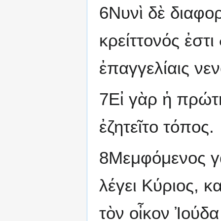
6Νυνὶ δὲ διαφορ
κρείττονός ἐστι 
ἐπαγγελίαις νεν
7Εἰ γὰρ ἡ πρώτ
ἐζητεῖτο τόπος.
8Μεμφόμενος γὰρ
λέγει Κύριος, κ
τὸν οἶκον Ἰούδα