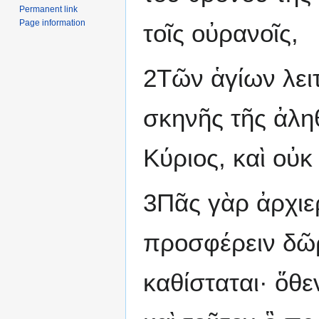
Permanent link
Page information
τοῖς οὐρανοῖς,
2Τῶν ἁγίων λειτ
σκηνῆς τῆς ἀληθ
Κύριος, καὶ οὐ
3Πᾶς γὰρ ἀρχιερ
προσφέρειν δῶρ
καθίσταται· ὅθε