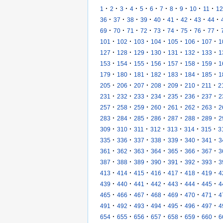
·
·
·
·
·
·
·
·
·
·
·
1
2
3
4
5
6
7
8
9
10
11
12
·
·
·
·
·
·
·
·
·
36
37
38
39
40
41
42
43
44
·
·
·
·
·
·
·
·
·
69
70
71
72
73
74
75
76
77
·
·
·
·
·
·
·
101
102
103
104
105
106
107
1
·
·
·
·
·
·
·
127
128
129
130
131
132
133
1
·
·
·
·
·
·
·
153
154
155
156
157
158
159
1
·
·
·
·
·
·
·
179
180
181
182
183
184
185
1
·
·
·
·
·
·
·
205
206
207
208
209
210
211
2
·
·
·
·
·
·
·
231
232
233
234
235
236
237
2
·
·
·
·
·
·
·
257
258
259
260
261
262
263
2
·
·
·
·
·
·
·
283
284
285
286
287
288
289
2
·
·
·
·
·
·
·
309
310
311
312
313
314
315
3
·
·
·
·
·
·
·
335
336
337
338
339
340
341
3
·
·
·
·
·
·
·
361
362
363
364
365
366
367
3
·
·
·
·
·
·
·
387
388
389
390
391
392
393
3
·
·
·
·
·
·
·
413
414
415
416
417
418
419
4
·
·
·
·
·
·
·
439
440
441
442
443
444
445
4
·
·
·
·
·
·
·
465
466
467
468
469
470
471
4
·
·
·
·
·
·
·
491
492
493
494
495
496
497
4
·
·
·
·
·
·
·
654
655
656
657
658
659
660
6