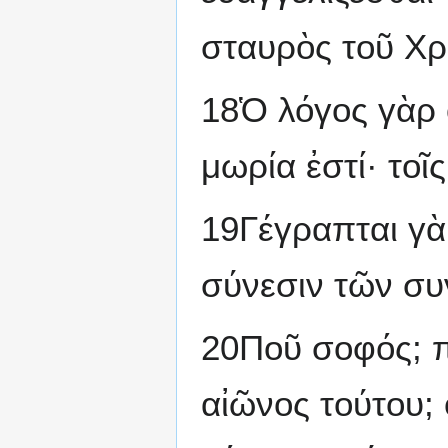
σταυρὸς τοῦ Χρ
18Ὁ λόγος γὰρ 
μωρία ἐστί· τοῖ
19Γέγραπται γὰ
σύνεσιν τῶν συ
20Ποῦ σοφός; π
αἰῶνος τούτου;