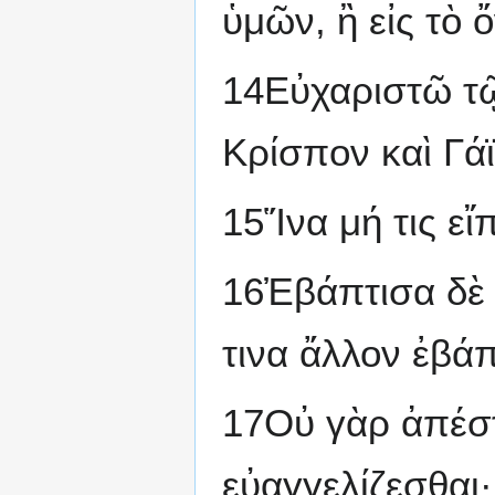
ὑμῶν, ἢ εἰς τὸ
14Εὐχαριστῶ τῷ
Κρίσπον καὶ Γάϊ
15Ἵνα μή τις εἴ
16Ἐβάπτισα δὲ κ
τινα ἄλλον ἐβάπ
17Οὐ γὰρ ἀπέστε
εὐαγγελίζεσθαι·