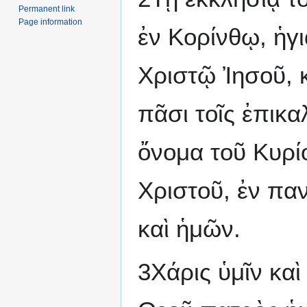
Permanent link
Page information
ἐν Κορίνθῳ, ἡγι
Χριστῷ Ἰησοῦ, κ
πᾶσι τοῖς ἐπικα
ὄνομα τοῦ Κυρί
Χριστοῦ, ἐν παν
καὶ ἡμῶν.
3Χάρις ὑμῖν καὶ