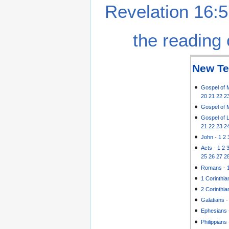
Revelation 16:5
the reading 
New Te
Gospel of 
20
21
22
2
Gospel of 
Gospel of 
21
22
23
2
John
-
1
2
Acts
-
1
2
25
26
27
2
Romans
-
1 Corinthia
2 Corinthia
Galatians
Ephesians
Philippians