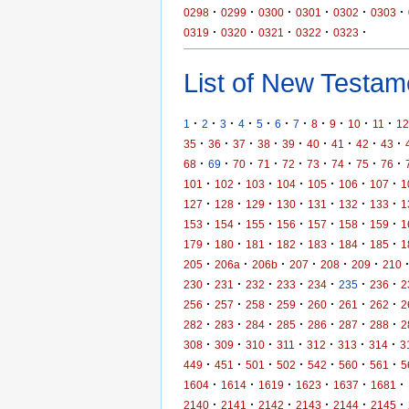
·
·
·
·
·
·
0298
0299
0300
0301
0302
0303
·
·
·
·
·
0319
0320
0321
0322
0323
List of New Testame
·
·
·
·
·
·
·
·
·
·
·
1
2
3
4
5
6
7
8
9
10
11
12
·
·
·
·
·
·
·
·
·
35
36
37
38
39
40
41
42
43
·
·
·
·
·
·
·
·
·
68
69
70
71
72
73
74
75
76
·
·
·
·
·
·
·
101
102
103
104
105
106
107
1
·
·
·
·
·
·
·
127
128
129
130
131
132
133
1
·
·
·
·
·
·
·
153
154
155
156
157
158
159
1
·
·
·
·
·
·
·
179
180
181
182
183
184
185
1
·
·
·
·
·
·
205
206a
206b
207
208
209
210
·
·
·
·
·
·
·
230
231
232
233
234
235
236
2
·
·
·
·
·
·
·
256
257
258
259
260
261
262
2
·
·
·
·
·
·
·
282
283
284
285
286
287
288
2
·
·
·
·
·
·
·
308
309
310
311
312
313
314
3
·
·
·
·
·
·
·
449
451
501
502
542
560
561
5
·
·
·
·
·
·
1604
1614
1619
1623
1637
1681
·
·
·
·
·
·
2140
2141
2142
2143
2144
2145