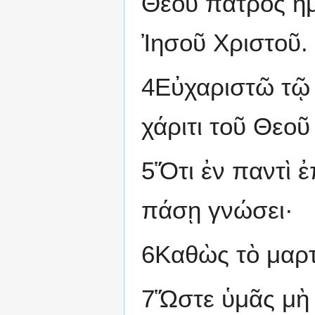
Θεοῦ πατρὸς ἡμ
Ἰησοῦ Χριστοῦ.
4Εὐχαριστῶ τῷ 
χάριτι τοῦ Θεοῦ
5Ὅτι ἐν παντὶ ἐ
πάσῃ γνώσει·
6Καθὼς τὸ μαρτ
7Ὥστε ὑμᾶς μὴ ὑ