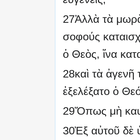
27Ἀλλὰ τὰ μωρὰ
σοφούς καταισχ
ὁ Θεὸς, ἵνα κατ
28καὶ τὰ ἀγενῆ 
ἐξελέξατο ὁ Θεό
29Ὅπως μὴ καυ
30Ἐξ αὐτοῦ δὲ ὑ