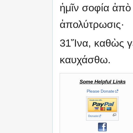
ἡμῖν σοφία ἀπὸ 
ἀπολύτρωσις·
31Ἵνα, καθὼς γ
καυχάσθω.
Some Helpful Links
Please Donate
Donate