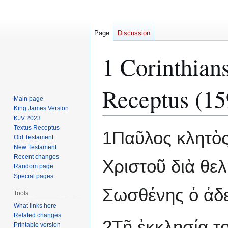
Page
Discussion
1 Corinthian
Receptus (15
Main page
King James Version
KJV 2023
Textus Receptus
Jump
Jump
1Παῦλος κλητὸ
Old Testament
to
to
New Testament
navigation
search
Recent changes
Χριστοῦ διὰ θε
Random page
Special pages
Σωσθένης ὁ ἀδ
Tools
What links here
Related changes
2Τῇ ἐκκλησίᾳ τ
Printable version