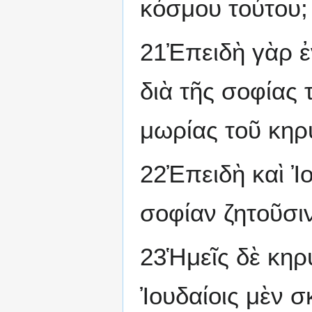
κόσμου τούτου;
21Ἐπειδὴ γὰρ ἐ
διὰ τῆς σοφίας 
μωρίας τοῦ κηρ
22Ἐπειδὴ καὶ Ἰο
σοφίαν ζητοῦσι
23Ἡμεῖς δὲ κη
Ἰουδαίοις μὲν 