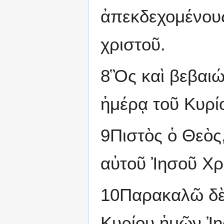
ἀπεκδεχομένους
χριστοῦ.
8Ὃς καὶ βεβαιώ
ἡμέρᾳ τοῦ Κυρί
9Πιστὸς ὁ Θεὸς,
αὐτοῦ Ἰησοῦ Χρ
10Παρακαλῶ δὲ 
Κυρίου ἡμῶν Ἰησ