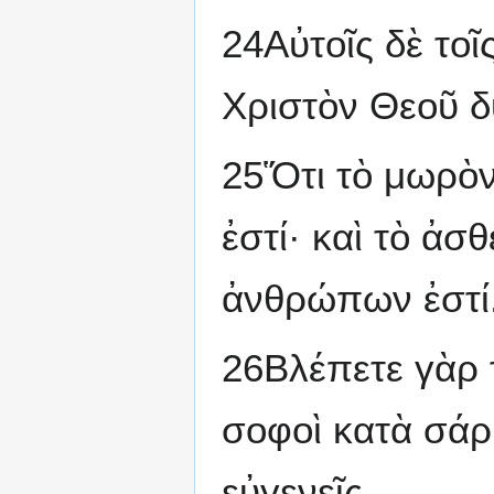
24Αὐτοῖς δὲ τοῖς
Χριστὸν Θεοῦ δ
25Ὅτι τὸ μωρὸ
ἐστί· καὶ τὸ ἀσ
ἀνθρώπων ἐστί
26Βλέπετε γὰρ τ
σοφοὶ κατὰ σάρκ
εὐγενεῖς,