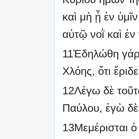
καὶ μὴ ᾖ ἐν ὑμῖ
αὐτῷ νοῒ καὶ ἐν
11Ἐδηλώθη γάρ 
Χλόης, ὅτι ἔριδε
12Λέγω δὲ τοῦτο
Παύλου, ἐγὼ δὲ
13Μεμέρισται ὁ