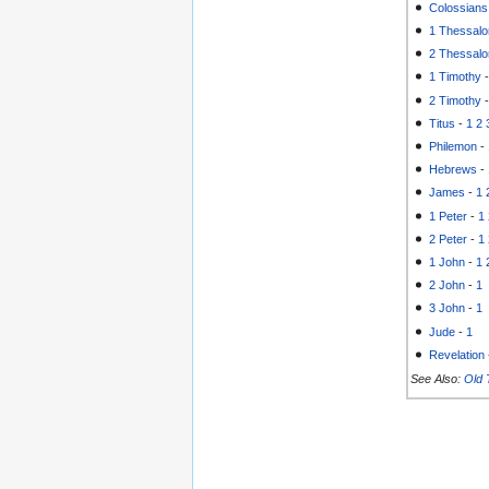
Colossians
1 Thessalo
2 Thessalo
1 Timothy
2 Timothy
Titus
-
1
2
Philemon
-
Hebrews
-
James
-
1
1 Peter
-
1
2 Peter
-
1
1 John
-
1
2 John
-
1
3 John
-
1
Jude
-
1
Revelation
See Also:
Old 