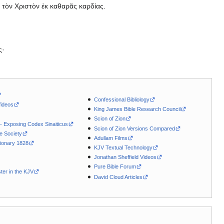
 τὸν Χριστὸν ἐκ καθαρᾶς καρδίας.
ς·
Confessional Bibliology
Videos
King James Bible Research Council
Scion of Zion
 - Exposing Codex Sinaiticus
Scion of Zion Versions Compared
le Society
Adullam Films
ionary 1828
KJV Textual Technology
Jonathan Sheffield Videos
Pure Bible Forum
ter in the KJV
David Cloud Articles