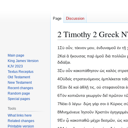
Page
Discussion
2 Timothy 2 Greek NT
Jump
Jump
1Σὺ οὖν, τέκνον μου, ἐνδυναμοῦ ἐν τῇ 
to
to
Main page
2Καὶ ἃ ἤκουσας παῤ ἐμοῦ διὰ πολλῶν μ
navigation
search
King James Version
διδάξαι.
KJV 2023
3Συ οὖν κακοπάθησον ὡς καλὸς στρατ
Textus Receptus
Old Testament
4Οὐδεὶς στρατευόμενος ἐμπλέκεται ταῖς
New Testament
5Ἐὰν δὲ καὶ ἀθλῇ τις, οὐ στεφανοῦται 
Recent changes
Random page
6Τὸν κοπιῶντα γεωργὸν δεῖ πρῶτον τ
Special pages
7Νόει ὃ λέγω· δῴη γάρ σοι ὁ Κύριος σύ
Tools
8Μνημόνευε Ἰησοῦν Χριστὸν ἐγηγερμένο
What links here
9Ἐν ᾧ κακοπαθῶ μέχρι δεσμῶν, ὡς κακ
Related changes
Printable version