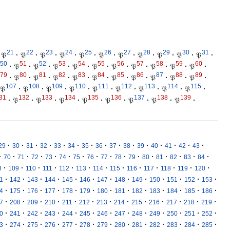
21
22
23
24
25
26
27
28
29
30
31
𝔓
·
𝔓
·
𝔓
·
𝔓
·
𝔓
·
𝔓
·
𝔓
·
𝔓
·
𝔓
·
𝔓
·
𝔓
·
50
51
52
53
54
55
56
57
58
59
60
·
𝔓
·
𝔓
·
𝔓
·
𝔓
·
𝔓
·
𝔓
·
𝔓
·
𝔓
·
𝔓
·
𝔓
·
79
80
81
82
83
84
85
86
87
88
89
·
𝔓
·
𝔓
·
𝔓
·
𝔓
·
𝔓
·
𝔓
·
𝔓
·
𝔓
·
𝔓
·
𝔓
·
107
108
109
110
111
112
113
114
115
𝔓
·
𝔓
·
𝔓
·
𝔓
·
𝔓
·
𝔓
·
𝔓
·
𝔓
·
𝔓
·
31
132
133
134
135
136
137
138
139
·
𝔓
·
𝔓
·
𝔓
·
𝔓
·
𝔓
·
𝔓
·
𝔓
·
𝔓
·
·
·
·
·
·
·
·
·
·
·
·
·
·
·
·
29
30
31
32
33
34
35
36
37
38
39
40
41
42
43
·
·
·
·
·
·
·
·
·
·
·
·
·
·
·
·
70
71
72
73
74
75
76
77
78
79
80
81
82
83
84
·
·
·
·
·
·
·
·
·
·
·
·
·
8
109
110
111
112
113
114
115
116
117
118
119
120
·
·
·
·
·
·
·
·
·
·
·
·
·
1
142
143
144
145
146
147
148
149
150
151
152
153
·
·
·
·
·
·
·
·
·
·
·
·
·
4
175
176
177
178
179
180
181
182
183
184
185
186
·
·
·
·
·
·
·
·
·
·
·
·
·
7
208
209
210
211
212
213
214
215
216
217
218
219
·
·
·
·
·
·
·
·
·
·
·
·
·
0
241
242
243
244
245
246
247
248
249
250
251
252
·
·
·
·
·
·
·
·
·
·
·
·
·
3
274
275
276
277
278
279
280
281
282
283
284
285