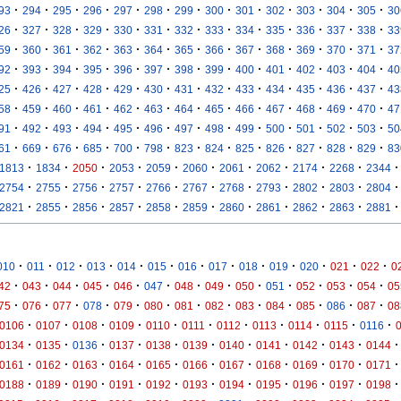
·
·
·
·
·
·
·
·
·
·
·
·
·
93
294
295
296
297
298
299
300
301
302
303
304
305
30
·
·
·
·
·
·
·
·
·
·
·
·
·
26
327
328
329
330
331
332
333
334
335
336
337
338
33
·
·
·
·
·
·
·
·
·
·
·
·
·
59
360
361
362
363
364
365
366
367
368
369
370
371
37
·
·
·
·
·
·
·
·
·
·
·
·
·
92
393
394
395
396
397
398
399
400
401
402
403
404
40
·
·
·
·
·
·
·
·
·
·
·
·
·
25
426
427
428
429
430
431
432
433
434
435
436
437
43
·
·
·
·
·
·
·
·
·
·
·
·
·
58
459
460
461
462
463
464
465
466
467
468
469
470
47
·
·
·
·
·
·
·
·
·
·
·
·
·
91
492
493
494
495
496
497
498
499
500
501
502
503
50
·
·
·
·
·
·
·
·
·
·
·
·
·
61
669
676
685
700
798
823
824
825
826
827
828
829
83
·
·
·
·
·
·
·
·
·
·
·
1813
1834
2050
2053
2059
2060
2061
2062
2174
2268
2344
·
·
·
·
·
·
·
·
·
·
·
2754
2755
2756
2757
2766
2767
2768
2793
2802
2803
2804
·
·
·
·
·
·
·
·
·
·
·
2821
2855
2856
2857
2858
2859
2860
2861
2862
2863
2881
·
·
·
·
·
·
·
·
·
·
·
·
·
010
011
012
013
014
015
016
017
018
019
020
021
022
0
·
·
·
·
·
·
·
·
·
·
·
·
·
42
043
044
045
046
047
048
049
050
051
052
053
054
05
·
·
·
·
·
·
·
·
·
·
·
·
·
75
076
077
078
079
080
081
082
083
084
085
086
087
08
·
·
·
·
·
·
·
·
·
·
·
0106
0107
0108
0109
0110
0111
0112
0113
0114
0115
0116
·
·
·
·
·
·
·
·
·
·
·
0134
0135
0136
0137
0138
0139
0140
0141
0142
0143
0144
·
·
·
·
·
·
·
·
·
·
·
0161
0162
0163
0164
0165
0166
0167
0168
0169
0170
0171
·
·
·
·
·
·
·
·
·
·
·
0188
0189
0190
0191
0192
0193
0194
0195
0196
0197
0198