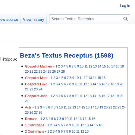
Log in
S
iew source
View history
e
a
r
c
h
Beza's Textus Receptus (1598)
ὶ ἑτέρους
Gospel of Matthew
-
1
2
3
4
5
6
7
8
9
10
11
12
13
14
15
16
17
18
19
20
21
22
23
24
25
26
27
28
Gospel of Mark
-
1
2
3
4
5
6
7
8
9
10
11
12
13
14
15
16
Gospel of Luke
-
1
2
3
4
5
6
7
8
9
10
11
12
13
14
15
16
17
18
19
20
21
22
23
24
Gospel of John
-
1
2
3
4
5
6
7
8
9
10
11
12
13
14
15
16
17
18
19
20
21
Acts
-
1
2
3
4
5
6
7
8
9
10
11
12
13
14
15
16
17
18
19
20
21
22
23
24
25
26
27
28
Romans
-
1
2
3
4
5
6
7
8
9
10
11
12
13
14
15
16
1 Corinthians
-
1
2
3
4
5
6
7
8
9
10
11
12
13
14
15
16
2 Corinthians
-
1
2
3
4
5
6
7
8
9
10
11
12
13