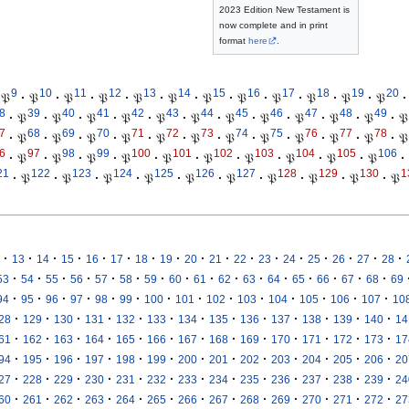
2023 Edition New Testament is
now complete and in print
format
here
.
9
10
11
12
13
14
15
16
17
18
19
20
𝔓
·
𝔓
·
𝔓
·
𝔓
·
𝔓
·
𝔓
·
𝔓
·
𝔓
·
𝔓
·
𝔓
·
𝔓
·
𝔓
·
8
39
40
41
42
43
44
45
46
47
48
49
·
𝔓
·
𝔓
·
𝔓
·
𝔓
·
𝔓
·
𝔓
·
𝔓
·
𝔓
·
𝔓
·
𝔓
·
𝔓
·
𝔓
7
68
69
70
71
72
73
74
75
76
77
78
·
𝔓
·
𝔓
·
𝔓
·
𝔓
·
𝔓
·
𝔓
·
𝔓
·
𝔓
·
𝔓
·
𝔓
·
𝔓
·
𝔓
6
97
98
99
100
101
102
103
104
105
106
·
𝔓
·
𝔓
·
𝔓
·
𝔓
·
𝔓
·
𝔓
·
𝔓
·
𝔓
·
𝔓
·
𝔓
·
21
122
123
124
125
126
127
128
129
130
1
·
𝔓
·
𝔓
·
𝔓
·
𝔓
·
𝔓
·
𝔓
·
𝔓
·
𝔓
·
𝔓
·
𝔓
·
·
·
·
·
·
·
·
·
·
·
·
·
·
·
·
·
13
14
15
16
17
18
19
20
21
22
23
24
25
26
27
28
·
·
·
·
·
·
·
·
·
·
·
·
·
·
·
·
53
54
55
56
57
58
59
60
61
62
63
64
65
66
67
68
69
·
·
·
·
·
·
·
·
·
·
·
·
·
·
94
95
96
97
98
99
100
101
102
103
104
105
106
107
10
·
·
·
·
·
·
·
·
·
·
·
·
·
28
129
130
131
132
133
134
135
136
137
138
139
140
14
·
·
·
·
·
·
·
·
·
·
·
·
·
61
162
163
164
165
166
167
168
169
170
171
172
173
17
·
·
·
·
·
·
·
·
·
·
·
·
·
94
195
196
197
198
199
200
201
202
203
204
205
206
20
·
·
·
·
·
·
·
·
·
·
·
·
·
27
228
229
230
231
232
233
234
235
236
237
238
239
24
·
·
·
·
·
·
·
·
·
·
·
·
·
60
261
262
263
264
265
266
267
268
269
270
271
272
27