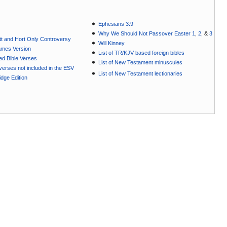
Ephesians 3:9
Why We Should Not Passover Easter 1
,
2
, &
3
t and Hort Only Controversy
Will Kinney
ames Version
List of TR/KJV based foreign bibles
ted Bible Verses
List of New Testament minuscules
e verses not included in the ESV
List of New Testament lectionaries
dge Edition