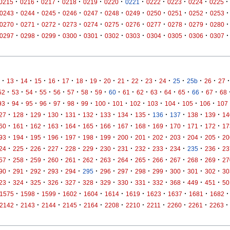
·
·
·
·
·
·
·
·
·
·
·
0215
0216
0217
0218
0219
0220
0221
0222
0223
0224
0225
·
·
·
·
·
·
·
·
·
·
·
0243
0244
0245
0246
0247
0248
0249
0250
0251
0252
0253
·
·
·
·
·
·
·
·
·
·
·
0270
0271
0272
0273
0274
0275
0276
0277
0278
0279
0280
·
·
·
·
·
·
·
·
·
·
·
0297
0298
0299
0300
0301
0302
0303
0304
0305
0306
0307
·
·
·
·
·
·
·
·
·
·
·
·
·
·
·
·
·
13
14
15
16
17
18
19
20
21
22
23
24
25
25b
26
27
·
·
·
·
·
·
·
·
·
·
·
·
·
·
·
·
52
53
54
55
56
57
58
59
60
61
62
63
64
65
66
67
68
·
·
·
·
·
·
·
·
·
·
·
·
·
·
93
94
95
96
97
98
99
100
101
102
103
104
105
106
107
·
·
·
·
·
·
·
·
·
·
·
·
·
27
128
129
130
131
132
133
134
135
136
137
138
139
14
·
·
·
·
·
·
·
·
·
·
·
·
·
60
161
162
163
164
165
166
167
168
169
170
171
172
17
·
·
·
·
·
·
·
·
·
·
·
·
·
93
194
195
196
197
198
199
200
201
202
203
204
205
20
·
·
·
·
·
·
·
·
·
·
·
·
·
24
225
226
227
228
229
230
231
232
233
234
235
236
23
·
·
·
·
·
·
·
·
·
·
·
·
·
57
258
259
260
261
262
263
264
265
266
267
268
269
27
·
·
·
·
·
·
·
·
·
·
·
·
·
90
291
292
293
294
295
296
297
298
299
300
301
302
30
·
·
·
·
·
·
·
·
·
·
·
·
·
23
324
325
326
327
328
329
330
331
332
368
449
451
50
·
·
·
·
·
·
·
·
·
·
·
1575
1598
1599
1602
1604
1614
1619
1623
1637
1681
1682
·
·
·
·
·
·
·
·
·
·
·
2142
2143
2144
2145
2164
2208
2210
2211
2260
2261
2263