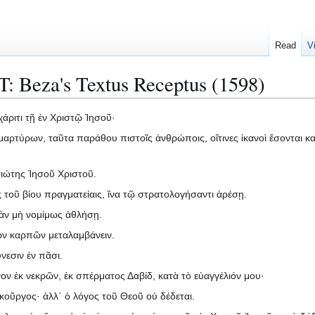
Read
V
: Beza's Textus Receptus (1598)
χάριτι τῇ ἐν Χριστῷ Ἰησοῦ·
αρτύρων, ταῦτα παράθου πιστοῖς ἀνθρώποις, οἵτινες ἱκανοὶ ἔσονται κα
ιώτης Ἰησοῦ Χριστοῦ.
 τοῦ βίου πραγματείαις, ἵνα τῷ στρατολογήσαντι ἀρέσῃ.
ἐὰν μὴ νομίμως ἀθλήσῃ.
ῶν καρπῶν μεταλαμβάνειν.
νεσιν ἐν πᾶσι.
ν ἐκ νεκρῶν, ἐκ σπέρματος Δαβίδ, κατὰ τὸ εὐαγγέλιόν μου·
οῦργος· ἀλλ᾽ ὁ λόγος τοῦ Θεοῦ οὐ δέδεται.