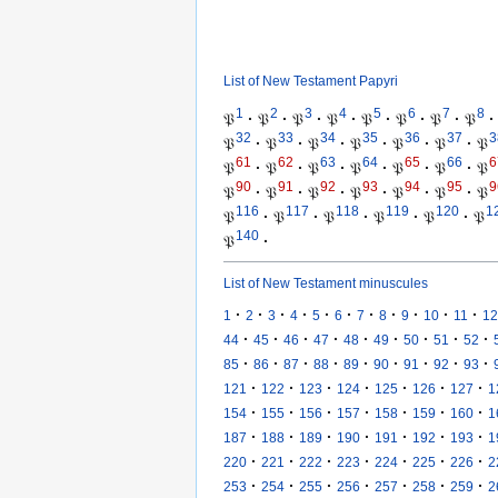
List of New Testament Papyri
1
2
3
4
5
6
7
8
𝔓
·
𝔓
·
𝔓
·
𝔓
·
𝔓
·
𝔓
·
𝔓
·
𝔓
·
32
33
34
35
36
37
3
𝔓
·
𝔓
·
𝔓
·
𝔓
·
𝔓
·
𝔓
·
𝔓
61
62
63
64
65
66
6
𝔓
·
𝔓
·
𝔓
·
𝔓
·
𝔓
·
𝔓
·
𝔓
90
91
92
93
94
95
9
𝔓
·
𝔓
·
𝔓
·
𝔓
·
𝔓
·
𝔓
·
𝔓
116
117
118
119
120
1
𝔓
·
𝔓
·
𝔓
·
𝔓
·
𝔓
·
𝔓
140
𝔓
·
List of New Testament minuscules
·
·
·
·
·
·
·
·
·
·
·
1
2
3
4
5
6
7
8
9
10
11
12
·
·
·
·
·
·
·
·
·
44
45
46
47
48
49
50
51
52
·
·
·
·
·
·
·
·
·
85
86
87
88
89
90
91
92
93
·
·
·
·
·
·
·
121
122
123
124
125
126
127
1
·
·
·
·
·
·
·
154
155
156
157
158
159
160
1
·
·
·
·
·
·
·
187
188
189
190
191
192
193
1
·
·
·
·
·
·
·
220
221
222
223
224
225
226
2
·
·
·
·
·
·
·
253
254
255
256
257
258
259
2