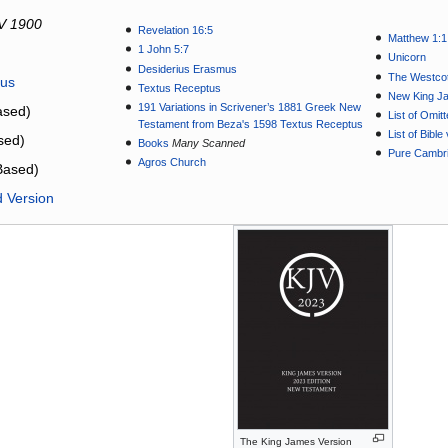
V 1900
Revelation 16:5
Matthew 1:1
1 John 5:7
Unicorn
Desiderius Erasmus
The Westcot
tus
Textus Receptus
New King J
191 Variations in Scrivener’s 1881 Greek New
sed)
List of Omit
Testament from Beza's 1598 Textus Receptus
List of Bibl
sed)
Books
Many Scanned
Pure Cambri
Agros Church
Based)
d Version
The King James Version