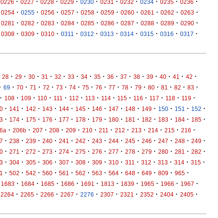
·
·
·
·
·
·
·
·
·
·
0226
0227
0228
0229
0230
0231
0232
0234
0235
0236
·
·
·
·
·
·
·
·
·
·
0254
0255
0256
0257
0258
0259
0260
0261
0262
0263
·
·
·
·
·
·
·
·
·
·
0281
0282
0283
0284
0285
0286
0287
0288
0289
0290
·
·
·
·
·
·
·
·
·
·
0308
0309
0310
0311
0312
0313
0314
0315
0316
0317
·
·
·
·
·
·
·
·
·
·
·
·
·
·
·
28
29
30
31
32
33
34
35
36
37
38
39
40
41
42
·
·
·
·
·
·
·
·
·
·
·
·
·
·
·
·
69
70
71
72
73
74
75
76
77
78
79
80
81
82
83
·
·
·
·
·
·
·
·
·
·
·
·
·
108
109
110
111
112
113
114
115
116
117
118
119
·
·
·
·
·
·
·
·
·
·
·
·
·
0
141
142
143
144
145
146
147
148
149
150
151
152
·
·
·
·
·
·
·
·
·
·
·
·
·
3
174
175
176
177
178
179
180
181
182
183
184
185
·
·
·
·
·
·
·
·
·
·
·
·
6a
206b
207
208
209
210
211
212
213
214
215
216
·
·
·
·
·
·
·
·
·
·
·
·
·
7
238
239
240
241
242
243
244
245
246
247
248
249
·
·
·
·
·
·
·
·
·
·
·
·
·
0
271
272
273
274
275
276
277
278
279
280
281
282
·
·
·
·
·
·
·
·
·
·
·
·
·
3
304
305
306
307
308
309
310
311
312
313
314
315
·
·
·
·
·
·
·
·
·
·
·
·
1
502
542
560
561
562
563
564
648
649
809
965
·
·
·
·
·
·
·
·
·
·
1683
1684
1685
1686
1691
1813
1839
1965
1966
1967
·
·
·
·
·
·
·
·
·
·
2264
2265
2266
2267
2276
2307
2321
2352
2404
2405