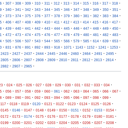
·
·
·
·
·
·
·
·
·
·
·
·
·
6
307
308
309
310
311
312
313
314
315
316
317
318
·
·
·
·
·
·
·
·
·
·
·
·
·
9
340
341
342
343
344
345
346
347
348
349
350
351
·
·
·
·
·
·
·
·
·
·
·
·
·
2
373
374
375
376
377
378
379
380
381
382
383
384
·
·
·
·
·
·
·
·
·
·
·
·
·
5
406
407
408
409
410
411
412
413
414
415
416
417
·
·
·
·
·
·
·
·
·
·
·
·
·
8
439
440
441
442
443
444
445
446
447
448
449
450
·
·
·
·
·
·
·
·
·
·
·
·
·
1
472
473
474
475
476
477
478
479
480
481
482
483
·
·
·
·
·
·
·
·
·
·
·
·
·
4
505
506
507
543
544
565
566
579
585
614
639
653
·
·
·
·
·
·
·
·
·
·
·
·
0
831
876
891
892
893
918
1071
1143
1152
1241
1253
·
·
·
·
·
·
·
·
·
·
2423
2427
2437
2444
2445
2446
2460
2464
2491
2495
·
·
·
·
·
·
·
·
·
·
2805
2806
2807
2808
2809
2810
2811
2812
2813
2814
·
·
·
2882
2907
2965
·
·
·
·
·
·
·
·
·
·
·
·
23
024
025
026
027
028
029
030
031
032
033
034
·
·
·
·
·
·
·
·
·
·
·
·
·
5
056
057
058
059
060
061
062
063
064
065
066
067
·
·
·
·
·
·
·
·
·
·
·
·
8
089
090
091
092
093
094
095
096
097
098
099
·
·
·
·
·
·
·
·
·
·
0117
0118
0119
0120
0121
0122
0123
0124
0125
0126
·
·
·
·
·
·
·
·
·
·
0145
0146
0147
0148
0149
0150
0151
0152
0153
0154
·
·
·
·
·
·
·
·
·
·
0172
0173
0174
0175
0176
0177
0178
0179
0180
0181
·
·
·
·
·
·
·
·
·
·
0199
0200
0201
0202
0203
0204
0205
0206
0207
0208