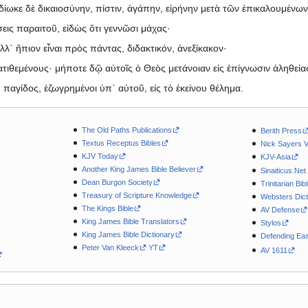
δίωκε δὲ δικαιοσύνην, πίστιν, ἀγάπην, εἰρήνην μετὰ τῶν ἐπικαλουμένων
εις παραιτοῦ, εἰδὼς ὅτι γεννῶσι μάχας·
λ᾽ ἤπιον εἶναι πρὸς πάντας, διδακτικόν, ἀνεξίκακον·
τιθεμένους· μήποτε δῷ αὐτοῖς ὁ Θεὸς μετάνοιαν εἰς ἐπίγνωσιν ἀληθεία
παγίδος, ἐζωγρημένοι ὑπ᾽ αὐτοῦ, εἰς τὸ ἐκείνου θέλημα.
The Old Paths Publications
Berith Press
Textus Receptus Bibles
Nick Sayers 
KJV Today
KJV-Asia
Another King James Bible Believer
Sinaiticus.Net
Dean Burgon Society
Trinitarian Bib
Treasury of Scripture Knowledge
Websters Dict
The Kings Bible
AV Defense
King James Bible Translators
Stylos
King James Bible Dictionary
Defending Eas
Peter Van Kleeck
YT
AV 1611