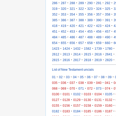
·
·
·
·
·
·
·
286
287
288
289
290
291
292
2
·
·
·
·
·
·
·
319
320
321
322
323
324
325
3
·
·
·
·
·
·
·
352
353
354
355
356
357
358
3
·
·
·
·
·
·
·
385
386
387
388
389
390
391
3
·
·
·
·
·
·
·
418
419
420
421
422
423
424
4
·
·
·
·
·
·
·
451
452
453
454
455
456
457
4
·
·
·
·
·
·
·
484
485
486
487
488
489
490
4
·
·
·
·
·
·
·
654
655
656
657
658
659
660
6
·
·
·
·
·
·
1423
1424
1432
1582
1739
1780
·
·
·
·
·
·
2612
2613
2614
2615
2616
2641
·
·
·
·
·
·
2815
2816
2817
2818
2819
2820
List of New Testament uncials
·
·
·
·
·
·
·
·
·
01
02
03
04
05
06
07
08
09
·
·
·
·
·
·
·
035
036
037
038
039
040
041
0
·
·
·
·
·
·
·
068
069
070
071
072
073
074
0
·
·
·
·
·
·
0100
0101
0102
0103
0104
0105
·
·
·
·
·
·
0127
0128
0129
0130
0131
0132
·
·
·
·
·
·
0155
0156
0157
0158
0159
0160
·
·
·
·
·
·
0182
0183
0184
0185
0186
0187