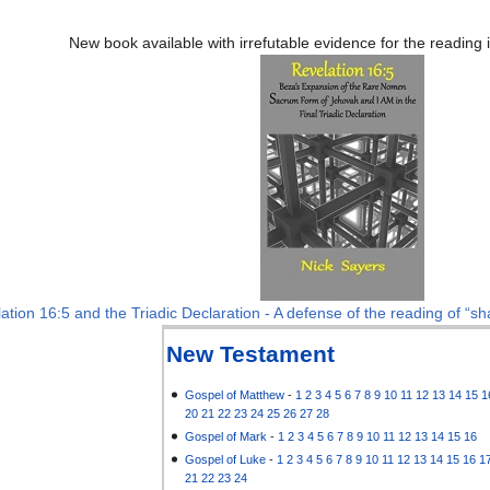
New book available with irrefutable evidence for the reading
ation 16:5 and the Triadic Declaration - A defense of the reading of “sha
New Testament
Gospel of Matthew
-
1
2
3
4
5
6
7
8
9
10
11
12
13
14
15
1
20
21
22
23
24
25
26
27
28
Gospel of Mark
-
1
2
3
4
5
6
7
8
9
10
11
12
13
14
15
16
Gospel of Luke
-
1
2
3
4
5
6
7
8
9
10
11
12
13
14
15
16
1
21
22
23
24