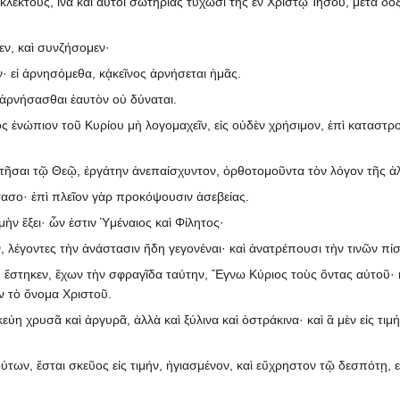
λεκτούς, ἵνα καὶ αὐτοὶ σωτηρίας τύχωσι τῆς ἐν Χριστῷ Ἰησοῦ, μετὰ δό
εν, καὶ συνζήσομεν·
· εἰ ἀρνησόμεθα, κᾀκεῖνος ἀρνήσεται ἡμᾶς.
, ἀρνήσασθαι ἑαυτὸν οὐ δύναται.
 ἐνώπιον τοῦ Κυρίου μὴ λογομαχεῖν, εἰς οὐδὲν χρήσιμον, ἐπὶ καταστρ
σαι τῷ Θεῷ, ἐργάτην ἀνεπαίσχυντον, ὀρθοτομοῦντα τὸν λόγον τῆς ἀλ
ασο· ἐπὶ πλεῖον γὰρ προκόψουσιν ἀσεβείας.
ὴν ἕξει· ὧν ἐστιν Ὑμέναιος καὶ Φίλητος·
, λέγοντες τὴν ἀνάστασιν ἤδη γεγονέναι· καὶ ἀνατρέπουσι τὴν τινῶν πίσ
ῦ ἕστηκεν, ἔχων τὴν σφραγῖδα ταύτην, Ἔγνω Κύριος τοὺς ὄντας αὐτοῦ· 
 τὸ ὄνομα Χριστοῦ.
ύη χρυσᾶ καὶ ἀργυρᾶ, ἀλλὰ καὶ ξύλινα καὶ ὀστράκινα· καὶ ἃ μὲν εἰς τιμήν
των, ἔσται σκεῦος εἰς τιμήν, ἡγιασμένον, καὶ εὔχρηστον τῷ δεσπότῃ, ε