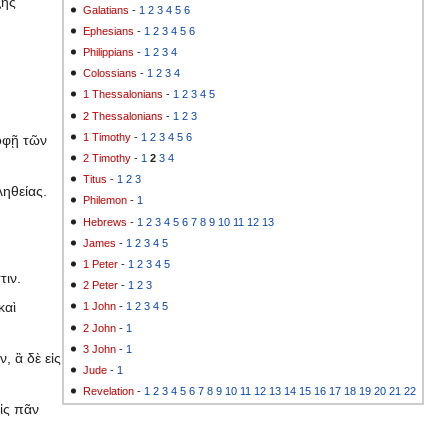
ξης
Galatians
-
1
2
3
4
5
6
Ephesians
-
1
2
3
4
5
6
Philippians
-
1
2
3
4
Colossians
-
1
2
3
4
1 Thessalonians
-
1
2
3
4
5
2 Thessalonians
-
1
2
3
1 Timothy
-
1
2
3
4
5
6
οφῇ τῶν
2 Timothy
-
1
2
3
4
Titus
-
1
2
3
ηθείας.
Philemon
-
1
Hebrews
-
1
2
3
4
5
6
7
8
9
10
11
12
13
James
-
1
2
3
4
5
1 Peter
-
1
2
3
4
5
τιν.
2 Peter
-
1
2
3
καὶ
1 John
-
1
2
3
4
5
2 John
-
1
3 John
-
1
, ἃ δὲ εἰς
Jude
-
1
Revelation
-
1
2
3
4
5
6
7
8
9
10
11
12
13
14
15
16
17
18
19
20
21
22
ἰς πᾶν