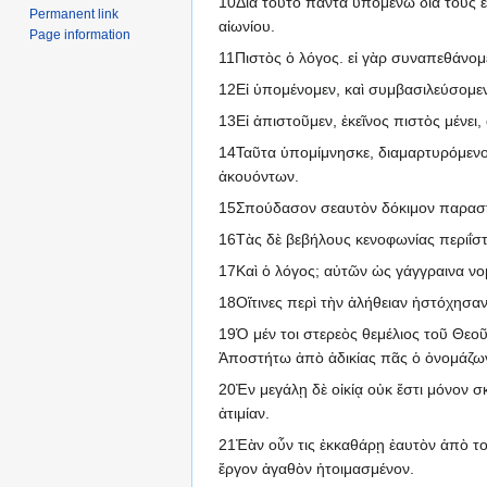
10Διὰ τοῦτο πάντα ὑπομένω διὰ τοὺς ἐκ
Permanent link
αἰωνίου.
Page information
11Πιστὸς ὁ λόγος. εἰ γὰρ συναπεθάνομ
12Εἰ ὑπομένομεν, καὶ συμβασιλεύσομεν
13Εἰ ἀπιστοῦμεν, ἐκεῖνος πιστὸς μένει
14Ταῦτα ὑπομίμνησκε, διαμαρτυρόμενος
ἀκουόντων.
15Σπούδασον σεαυτὸν δόκιμον παραστῆ
16Τὰς δὲ βεβήλους κενοφωνίας περιΐστ
17Καὶ ὁ λόγος; αὐτῶν ὡς γάγγραινα νομ
18Οἵτινες περὶ τὴν ἀλήθειαν ἠστόχησαν
19Ὁ μέν τοι στερεὸς θεμέλιος τοῦ Θεο
Ἀποστήτω ἀπὸ ἀδικίας πᾶς ὁ ὀνομάζων
20Ἐν μεγάλῃ δὲ οἰκίᾳ οὐκ ἔστι μόνον σκε
ἀτιμίαν.
21Ἐὰν οὖν τις ἐκκαθάρῃ ἑαυτὸν ἀπὸ τού
ἔργον ἀγαθὸν ἡτοιμασμένον.