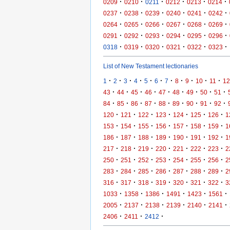
·
·
·
·
·
·
0209
0210
0211
0212
0213
0214
·
·
·
·
·
·
0237
0238
0239
0240
0241
0242
·
·
·
·
·
·
0264
0265
0266
0267
0268
0269
·
·
·
·
·
·
0291
0292
0293
0294
0295
0296
·
·
·
·
·
·
0318
0319
0320
0321
0322
0323
List of New Testament lectionaries
·
·
·
·
·
·
·
·
·
·
·
1
2
3
4
5
6
7
8
9
10
11
12
·
·
·
·
·
·
·
·
·
43
44
45
46
47
48
49
50
51
·
·
·
·
·
·
·
·
·
84
85
86
87
88
89
90
91
92
·
·
·
·
·
·
·
120
121
122
123
124
125
126
1
·
·
·
·
·
·
·
153
154
155
156
157
158
159
1
·
·
·
·
·
·
·
186
187
188
189
190
191
192
1
·
·
·
·
·
·
·
217
218
219
220
221
222
223
2
·
·
·
·
·
·
·
250
251
252
253
254
255
256
2
·
·
·
·
·
·
·
283
284
285
286
287
288
289
2
·
·
·
·
·
·
·
316
317
318
319
320
321
322
3
·
·
·
·
·
·
1033
1358
1386
1491
1423
1561
·
·
·
·
·
·
2005
2137
2138
2139
2140
2141
·
·
·
2406
2411
2412