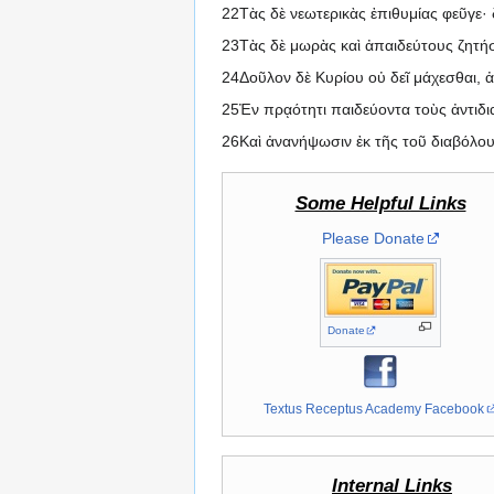
22Τὰς δὲ νεωτερικὰς ἐπιθυμίας φεῦγε· 
23Τὰς δὲ μωρὰς καὶ ἀπαιδεύτους ζητήσ
24Δοῦλον δὲ Κυρίου οὐ δεῖ μάχεσθαι, ἀλ
25Ἐν πρᾳότητι παιδεύοντα τοὺς ἀντιδια
26Καὶ ἀνανήψωσιν ἐκ τῆς τοῦ διαβόλου 
Some Helpful Links
Please Donate
Donate
Textus Receptus Academy Facebook
Internal Links