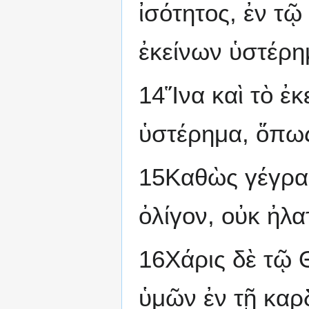
ἰσότητος, ἐν τῷ
ἐκείνων ὑστέρη
14Ἵνα καὶ τὸ ἐκ
ὑστέρημα, ὅπως
15Καθὼς γέγραπ
ὀλίγον, οὐκ ἠλα
16Χάρις δὲ τῷ 
ὑμῶν ἐν τῇ καρδ