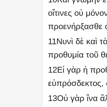
οἵτινες οὐ μόνον
προενήρξασθε 
11Νυνὶ δὲ καὶ τ
προθυμία τοῦ θέ
12Εἰ γὰρ ἡ προθ
εὐπρόσδεκτος, 
13Οὐ γὰρ ἵνα ἄλ