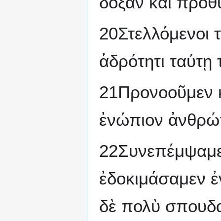
δόξαν καὶ προθ
20Στελλόμενοι τ
ἁδρότητι ταύτῃ
21Προνοοῦμεν κ
ἐνώπιον ἀνθρώ
22Συνεπέμψαμεν
ἐδοκιμάσαμεν ἐ
δὲ πολὺ σπουδα