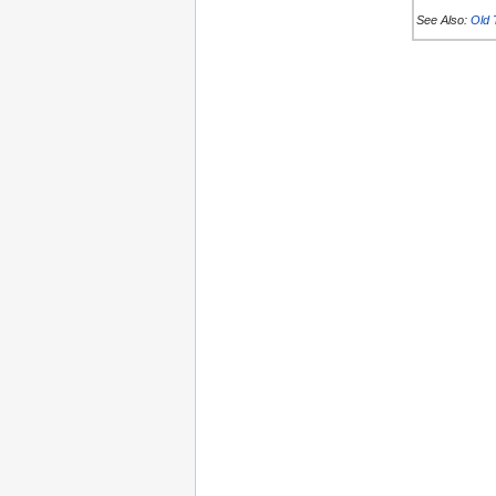
See Also:
Old 