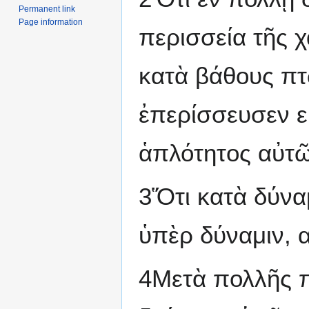
Permanent link
Page information
περισσεία τῆς χ
κατὰ βάθους πτ
ἐπερίσσευσεν ε
ἁπλότητος αὐτῶ
3Ὅτι κατὰ δύνα
ὑπὲρ δύναμιν, α
4Μετὰ πολλῆς 