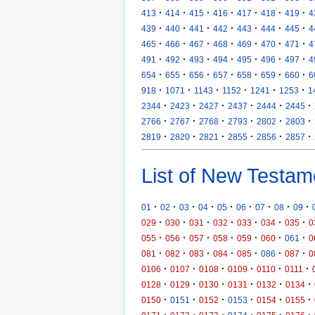
·
·
·
·
·
·
·
413
414
415
416
417
418
419
4
·
·
·
·
·
·
·
439
440
441
442
443
444
445
4
·
·
·
·
·
·
·
465
466
467
468
469
470
471
4
·
·
·
·
·
·
·
491
492
493
494
495
496
497
4
·
·
·
·
·
·
·
654
655
656
657
658
659
660
6
·
·
·
·
·
·
918
1071
1143
1152
1241
1253
1
·
·
·
·
·
·
2344
2423
2427
2437
2444
2445
·
·
·
·
·
·
2766
2767
2768
2793
2802
2803
·
·
·
·
·
·
2819
2820
2821
2855
2856
2857
List of New Testam
·
·
·
·
·
·
·
·
·
01
02
03
04
05
06
07
08
09
·
·
·
·
·
·
·
029
030
031
032
033
034
035
0
·
·
·
·
·
·
·
055
056
057
058
059
060
061
0
·
·
·
·
·
·
·
081
082
083
084
085
086
087
0
·
·
·
·
·
·
0106
0107
0108
0109
0110
0111
·
·
·
·
·
·
0128
0129
0130
0131
0132
0134
·
·
·
·
·
·
0150
0151
0152
0153
0154
0155