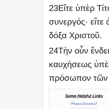
23Εἴτε ὑπὲρ Τίτ
συνεργός· εἴτε
δόξα Χριστοῦ.
24Τὴν οὖν ἔνδε
καυχήσεως ὑπὲρ
πρόσωπον τῶν 
Some Helpful Links
Please Donate