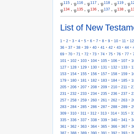
115
116
117
118
119
1
𝔓
·
𝔓
·
𝔓
·
𝔓
·
𝔓
·
𝔓
134
135
136
137
138
1
𝔓
·
𝔓
·
𝔓
·
𝔓
·
𝔓
·
𝔓
List of New Testam
·
·
·
·
·
·
·
·
·
·
·
1
2
3
4
5
6
7
8
9
10
11
12
·
·
·
·
·
·
·
·
·
36
37
38
39
40
41
42
43
44
·
·
·
·
·
·
·
·
·
69
70
71
72
73
74
75
76
77
·
·
·
·
·
·
·
101
102
103
104
105
106
107
1
·
·
·
·
·
·
·
127
128
129
130
131
132
133
1
·
·
·
·
·
·
·
153
154
155
156
157
158
159
1
·
·
·
·
·
·
·
179
180
181
182
183
184
185
1
·
·
·
·
·
·
·
205
206
207
208
209
210
211
2
·
·
·
·
·
·
·
231
232
233
234
235
236
237
2
·
·
·
·
·
·
·
257
258
259
260
261
262
263
2
·
·
·
·
·
·
·
283
284
285
286
287
288
289
2
·
·
·
·
·
·
·
309
310
311
312
313
314
315
3
·
·
·
·
·
·
·
335
336
337
338
339
340
341
3
·
·
·
·
·
·
·
361
362
363
364
365
366
367
3
·
·
·
·
·
·
·
387
388
389
390
391
392
393
3