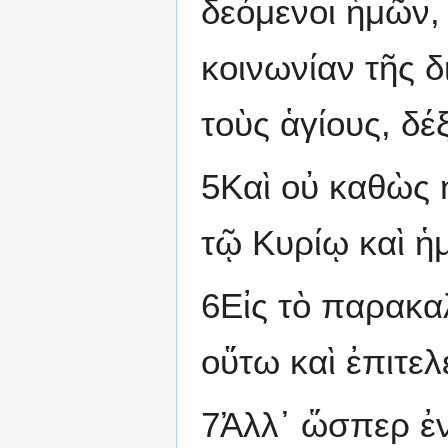
δεόμενοι ἡμῶν, 
κοινωνίαν τῆς δ
τοὺς ἁγίους, δέ
5Καὶ οὐ καθὼς 
τῷ Κυρίῳ καὶ ἡ
6Εἰς τὸ παρακα
οὕτω καὶ ἐπιτελ
7Ἀλλ᾽ ὥσπερ ἐν 