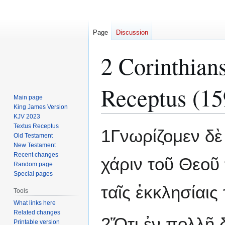
Page
Discussion
2 Corinthian
Receptus (15
Main page
King James Version
KJV 2023
Textus Receptus
Jump
Jump
1Γνωρίζομεν δὲ 
Old Testament
to
to
New Testament
navigation
search
Recent changes
χάριν τοῦ Θεοῦ
Random page
Special pages
ταῖς ἐκκλησίαις
Tools
What links here
Related changes
2Ὅτι ἐν πολλῇ 
Printable version