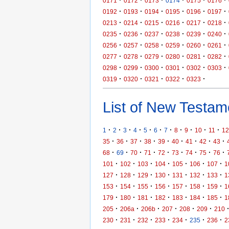
·
·
·
·
·
·
0171
0172
0173
0174
0175
0176
·
·
·
·
·
·
0192
0193
0194
0195
0196
0197
·
·
·
·
·
·
0213
0214
0215
0216
0217
0218
·
·
·
·
·
·
0235
0236
0237
0238
0239
0240
·
·
·
·
·
·
0256
0257
0258
0259
0260
0261
·
·
·
·
·
·
0277
0278
0279
0280
0281
0282
·
·
·
·
·
·
0298
0299
0300
0301
0302
0303
·
·
·
·
·
0319
0320
0321
0322
0323
List of New Testame
·
·
·
·
·
·
·
·
·
·
·
1
2
3
4
5
6
7
8
9
10
11
12
·
·
·
·
·
·
·
·
·
35
36
37
38
39
40
41
42
43
·
·
·
·
·
·
·
·
·
68
69
70
71
72
73
74
75
76
·
·
·
·
·
·
·
101
102
103
104
105
106
107
1
·
·
·
·
·
·
·
127
128
129
130
131
132
133
1
·
·
·
·
·
·
·
153
154
155
156
157
158
159
1
·
·
·
·
·
·
·
179
180
181
182
183
184
185
1
·
·
·
·
·
·
205
206a
206b
207
208
209
210
·
·
·
·
·
·
·
230
231
232
233
234
235
236
2