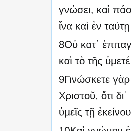
γνώσει, καὶ πάσ
ἵνα καὶ ἐν ταύτῃ
8Οὐ κατ᾽ ἐπιτα
καὶ τὸ τῆς ὑμε
9Γινώσκετε γὰρ
Χριστοῦ, ὅτι δι
ὑμεῖς τῇ ἐκείνο
10Καὶ γνώμην ἐν