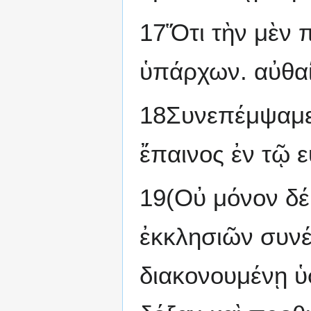
17Ὅτι τὴν μὲν 
ὑπάρχων. αὐθαί
18Συνεπέμψαμεν
ἔπαινος ἐν τῷ 
19(Οὐ μόνον δέ
ἐκκλησιῶν συνέ
διακονουμένῃ ὑ