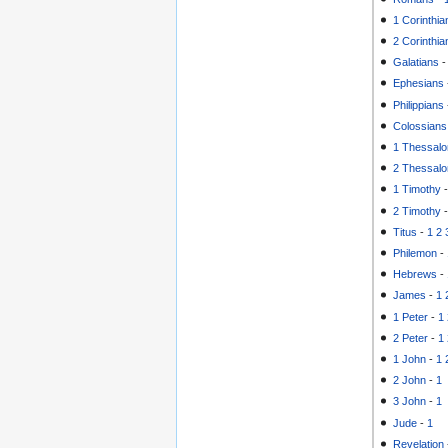
1 Corinthia
2 Corinthia
Galatians
Ephesians
Philippians
Colossians
1 Thessalo
2 Thessalo
1 Timothy
2 Timothy
Titus
-
1
2
Philemon
-
Hebrews
-
James
-
1
1 Peter
-
1
2 Peter
-
1
1 John
-
1
2 John
-
1
3 John
-
1
Jude
-
1
Revelation