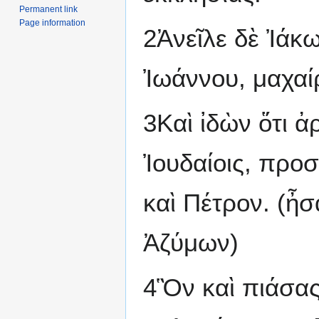
Permanent link
Page information
2Ἀνεῖλε δὲ Ἰάκ
Ἰωάννου, μαχαί
3Καὶ ἰδὼν ὅτι ἀ
Ἰουδαίοις, προ
καὶ Πέτρον. (ἦσ
Ἀζύμων)
4Ὃν καὶ πιάσας 