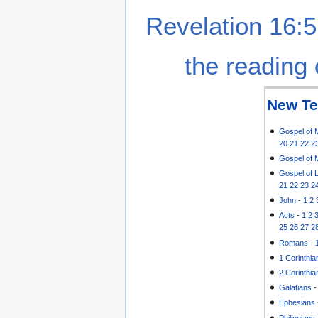
Revelation 16:5
the reading 
New Te
Gospel of 
20
21
22
2
Gospel of 
Gospel of 
21
22
23
2
John
-
1
2
Acts
-
1
2
25
26
27
2
Romans
-
1 Corinthia
2 Corinthia
Galatians
Ephesians
Philippians