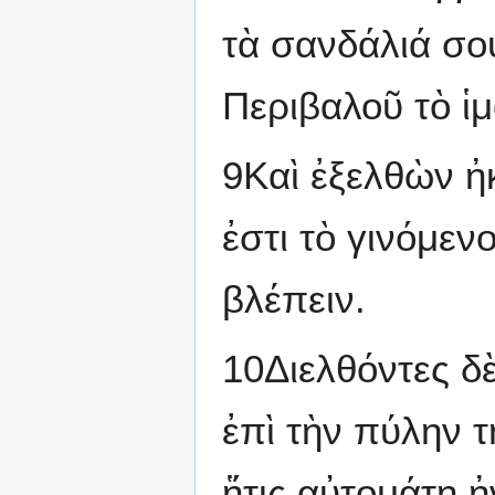
τὰ σανδάλιά σου
Περιβαλοῦ τὸ ἱμ
9Καὶ ἐξελθὼν ἠκ
ἐστι τὸ γινόμεν
βλέπειν.
10Διελθόντες δ
ἐπὶ τὴν πύλην τ
ἥτις αὐτομάτη ἠ