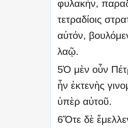
φυλακήν, παρα
τετραδίοις στρ
αὐτόν, βουλόμε
λαῷ.
5Ὁ μὲν οὖν Πέτ
ἦν ἐκτενὴς γιν
ὑπὲρ αὐτοῦ.
6Ὅτε δὲ ἔμελλε