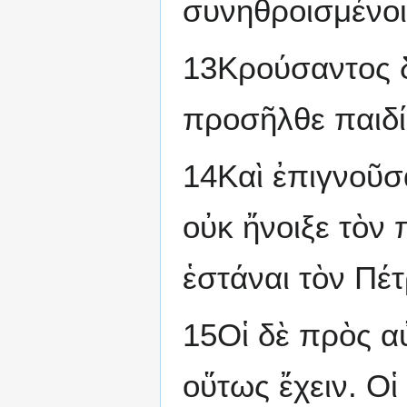
συνηθροισμένοι
13Κρούσαντος δ
προσῆλθε παιδί
14Καὶ ἐπιγνοῦσ
οὐκ ἤνοιξε τὸν
ἑστάναι τὸν Πέ
15Οἱ δὲ πρὸς αὐ
οὕτως ἔχειν. Οἱ