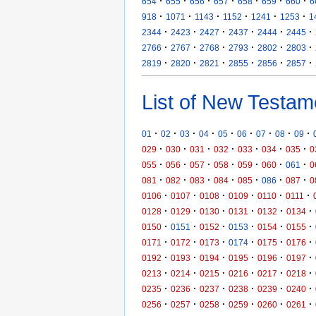
·
·
·
·
·
·
·
654
655
656
657
658
659
660
6
·
·
·
·
·
·
918
1071
1143
1152
1241
1253
1
·
·
·
·
·
·
2344
2423
2427
2437
2444
2445
·
·
·
·
·
·
2766
2767
2768
2793
2802
2803
·
·
·
·
·
·
2819
2820
2821
2855
2856
2857
List of New Testam
·
·
·
·
·
·
·
·
·
01
02
03
04
05
06
07
08
09
·
·
·
·
·
·
·
029
030
031
032
033
034
035
0
·
·
·
·
·
·
·
055
056
057
058
059
060
061
0
·
·
·
·
·
·
·
081
082
083
084
085
086
087
0
·
·
·
·
·
·
0106
0107
0108
0109
0110
0111
·
·
·
·
·
·
0128
0129
0130
0131
0132
0134
·
·
·
·
·
·
0150
0151
0152
0153
0154
0155
·
·
·
·
·
·
0171
0172
0173
0174
0175
0176
·
·
·
·
·
·
0192
0193
0194
0195
0196
0197
·
·
·
·
·
·
0213
0214
0215
0216
0217
0218
·
·
·
·
·
·
0235
0236
0237
0238
0239
0240
·
·
·
·
·
·
0256
0257
0258
0259
0260
0261