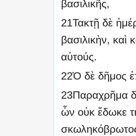
βασιλικῆς,
21Τακτῇ δὲ ἡμ
βασιλικὴν, καὶ 
αὐτούς.
22Ὁ δὲ δῆμος ἐ
23Παραχρῆμα δὲ
ὧν οὐκ ἔδωκε τ
σκωληκόβρωτος