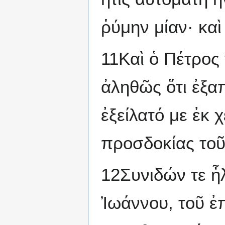
ῥύμην μίαν· κα
11Καὶ ὁ Πέτρος 
ἀληθῶς ὅτι ἐξαπ
ἐξείλατό με ἐκ 
προσδοκίας τοῦ
12Συνιδών τε ἦλ
Ἰωάννου, τοῦ ἐ