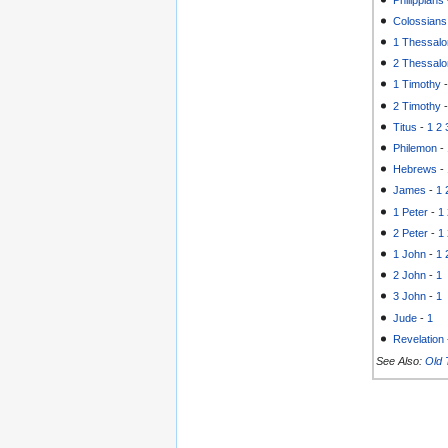
Colossians
1 Thessalo
2 Thessalo
1 Timothy
2 Timothy
Titus
-
1
2
Philemon
-
Hebrews
-
James
-
1
1 Peter
-
1
2 Peter
-
1
1 John
-
1
2 John
-
1
3 John
-
1
Jude
-
1
Revelation
See Also:
Old 