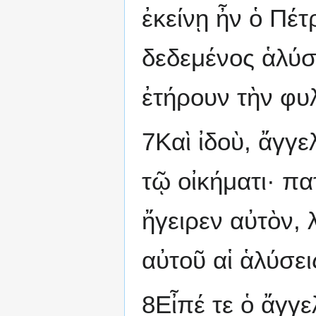
ἐκείνῃ ἦν ὁ Πέ
δεδεμένος ἁλύσ
ἐτήρουν τὴν φυ
7Καὶ ἰδοὺ, ἄγγ
τῷ οἰκήματι· π
ἤγειρεν αὐτὸν, 
αὐτοῦ αἱ ἁλύσει
8Εἶπέ τε ὁ ἄγγ