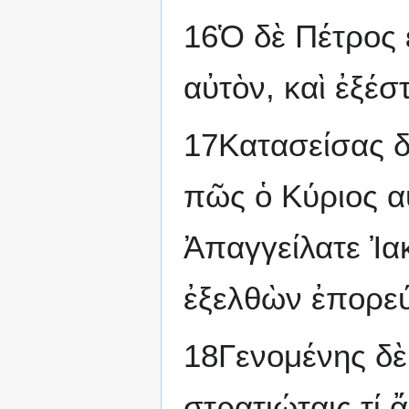
16Ὁ δὲ Πέτρος 
αὐτὸν, καὶ ἐξέσ
17Κατασείσας δὲ
πῶς ὁ Κύριος αὐ
Ἀπαγγείλατε Ἰακ
ἐξελθὼν ἐπορεύ
18Γενομένης δὲ 
στρατιώταις τί 