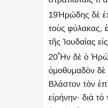
19Ἡρώδης δὲ ἐπ
τοὺς φύλακας, 
τῆς Ἰουδαίας εἰς
20Ἦν δὲ ὁ Ἡρώδ
ὁμοθυμαδὸν δὲ 
Βλάστον τὸν ἐπ
εἰρήνην· διὰ τ