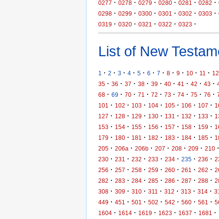
·
·
·
·
·
·
0277
0278
0279
0280
0281
0282
·
·
·
·
·
·
0298
0299
0300
0301
0302
0303
·
·
·
·
·
0319
0320
0321
0322
0323
List of New Testame
·
·
·
·
·
·
·
·
·
·
·
1
2
3
4
5
6
7
8
9
10
11
12
·
·
·
·
·
·
·
·
·
35
36
37
38
39
40
41
42
43
·
·
·
·
·
·
·
·
·
68
69
70
71
72
73
74
75
76
·
·
·
·
·
·
·
101
102
103
104
105
106
107
1
·
·
·
·
·
·
·
127
128
129
130
131
132
133
1
·
·
·
·
·
·
·
153
154
155
156
157
158
159
1
·
·
·
·
·
·
·
179
180
181
182
183
184
185
1
·
·
·
·
·
·
205
206a
206b
207
208
209
210
·
·
·
·
·
·
·
230
231
232
233
234
235
236
2
·
·
·
·
·
·
·
256
257
258
259
260
261
262
2
·
·
·
·
·
·
·
282
283
284
285
286
287
288
2
·
·
·
·
·
·
·
308
309
310
311
312
313
314
3
·
·
·
·
·
·
·
449
451
501
502
542
560
561
5
·
·
·
·
·
·
1604
1614
1619
1623
1637
1681