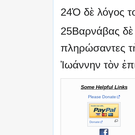
24Ὁ δὲ λόγος τ
25Βαρνάβας δὲ 
πληρώσαντες τὴ
Ἰωάννην τὸν ἐπ
Some Helpful Links
Please Donate
Donate