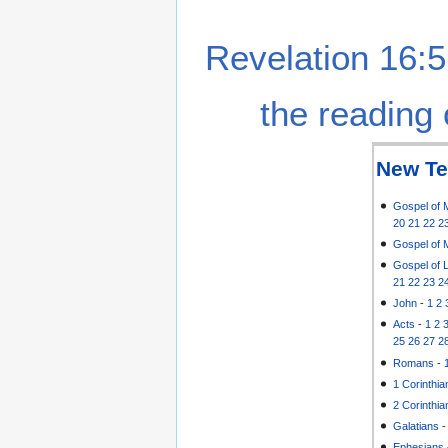
Revelation 16:5
the reading 
New Te
Gospel of 
20
21
22
2
Gospel of 
Gospel of 
21
22
23
2
John
-
1
2
Acts
-
1
2
25
26
27
2
Romans
-
1 Corinthia
2 Corinthia
Galatians
Ephesians