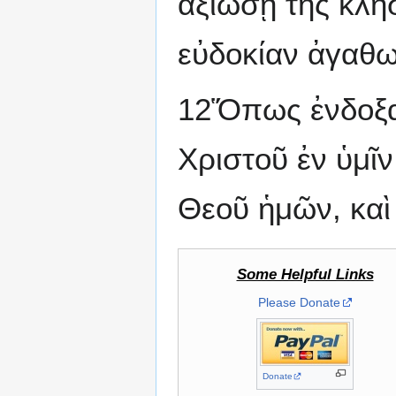
ἀξιώσῃ τῆς κλ
εὐδοκίαν ἀγαθω
12Ὅπως ἐνδοξα
Χριστοῦ ἐν ὑμῖν
Θεοῦ ἡμῶν, καὶ
Some Helpful Links
Please Donate
Donate