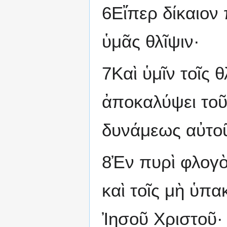
6Εἴπερ δίκαιον
ὑμᾶς θλῖψιν·
7Καὶ ὑμῖν τοῖς 
ἀποκαλύψει τοῦ
δυνάμεως αὐτο
8Ἐν πυρὶ φλογὸς
καὶ τοῖς μὴ ὑπ
Ἰησοῦ Χριστοῦ·