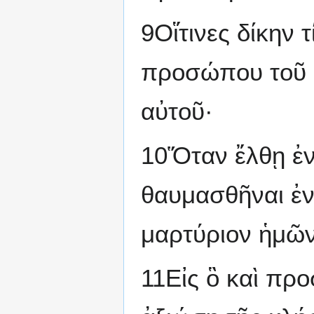
9Οἵτινες δίκην 
προσώπου τοῦ Κ
αὐτοῦ·
10Ὅταν ἔλθῃ ἐνδ
θαυμασθῆναι ἐν 
μαρτύριον ἡμῶν 
11Εἰς ὃ καὶ πρ