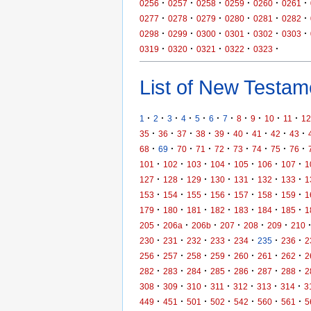
·
·
·
·
·
·
0256
0257
0258
0259
0260
0261
·
·
·
·
·
·
0277
0278
0279
0280
0281
0282
·
·
·
·
·
·
0298
0299
0300
0301
0302
0303
·
·
·
·
·
0319
0320
0321
0322
0323
List of New Testame
·
·
·
·
·
·
·
·
·
·
·
1
2
3
4
5
6
7
8
9
10
11
12
·
·
·
·
·
·
·
·
·
35
36
37
38
39
40
41
42
43
·
·
·
·
·
·
·
·
·
68
69
70
71
72
73
74
75
76
·
·
·
·
·
·
·
101
102
103
104
105
106
107
1
·
·
·
·
·
·
·
127
128
129
130
131
132
133
1
·
·
·
·
·
·
·
153
154
155
156
157
158
159
1
·
·
·
·
·
·
·
179
180
181
182
183
184
185
1
·
·
·
·
·
·
205
206a
206b
207
208
209
210
·
·
·
·
·
·
·
230
231
232
233
234
235
236
2
·
·
·
·
·
·
·
256
257
258
259
260
261
262
2
·
·
·
·
·
·
·
282
283
284
285
286
287
288
2
·
·
·
·
·
·
·
308
309
310
311
312
313
314
3
·
·
·
·
·
·
·
449
451
501
502
542
560
561
5