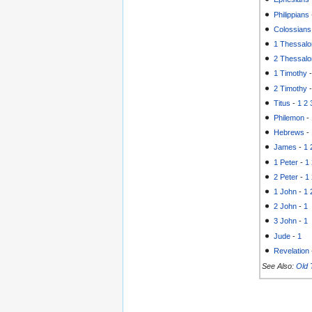
Philippians
Colossians
1 Thessalo
2 Thessalo
1 Timothy
2 Timothy
Titus
-
1
2
Philemon
-
Hebrews
-
James
-
1
1 Peter
-
1
2 Peter
-
1
1 John
-
1
2 John
-
1
3 John
-
1
Jude
-
1
Revelation
See Also:
Old 