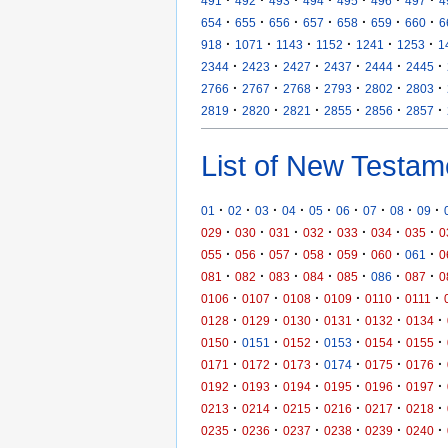
·
·
·
·
·
·
·
491
492
493
494
495
496
497
4
·
·
·
·
·
·
·
654
655
656
657
658
659
660
6
·
·
·
·
·
·
918
1071
1143
1152
1241
1253
1
·
·
·
·
·
·
2344
2423
2427
2437
2444
2445
·
·
·
·
·
·
2766
2767
2768
2793
2802
2803
·
·
·
·
·
·
2819
2820
2821
2855
2856
2857
List of New Testam
·
·
·
·
·
·
·
·
·
01
02
03
04
05
06
07
08
09
·
·
·
·
·
·
·
029
030
031
032
033
034
035
0
·
·
·
·
·
·
·
055
056
057
058
059
060
061
0
·
·
·
·
·
·
·
081
082
083
084
085
086
087
0
·
·
·
·
·
·
0106
0107
0108
0109
0110
0111
·
·
·
·
·
·
0128
0129
0130
0131
0132
0134
·
·
·
·
·
·
0150
0151
0152
0153
0154
0155
·
·
·
·
·
·
0171
0172
0173
0174
0175
0176
·
·
·
·
·
·
0192
0193
0194
0195
0196
0197
·
·
·
·
·
·
0213
0214
0215
0216
0217
0218
·
·
·
·
·
·
0235
0236
0237
0238
0239
0240