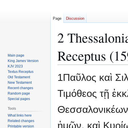
Page
Discussion
2 Thessaloni
Receptus (15
Main page
King James Version
KJV 2023
Textus Receptus
Jump
Jump
1Παῦλος καὶ Σι
Old Testament
to
to
New Testament
navigation
search
Recent changes
Τιμόθεος τῇ ἐκ
Random page
Special pages
Θεσσαλονικέων
Tools
What links here
Related changes
ἡμῶν, καὶ Κυρί
Printable version