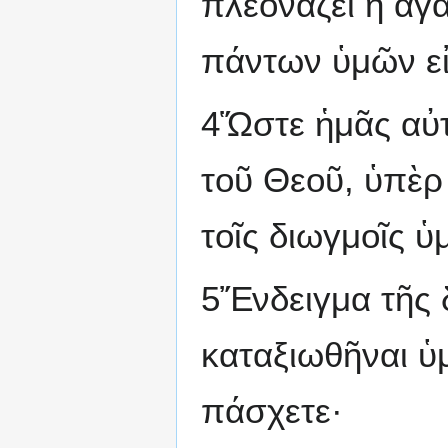
πλεονάζει ἡ ἀγ
πάντων ὑμῶν εἰ
4Ὥστε ἡμᾶς αὐτο
τοῦ Θεοῦ, ὑπὲρ
τοῖς διωγμοῖς ὑ
5Ἔνδειγμα τῆς δ
καταξιωθῆναι ὑμ
πάσχετε·