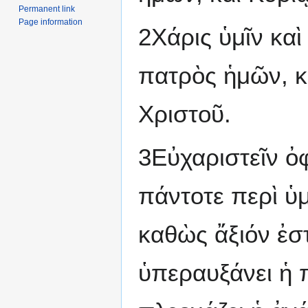
Permanent link
Page information
2Χάρις ὑμῖν κα
πατρὸς ἡμῶν, κ
Χριστοῦ.
3Εὐχαριστεῖν ὀ
πάντοτε περὶ ὑ
καθὼς ἄξιόν ἐστ
ὑπεραυξάνει ἡ π