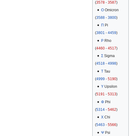
(
3578
-
3587
)
Ο
Omicron
(
3588
-
3800
)
Π
Pi
(
3801
-
4459
)
Ρ
Rho
(
4460
-
4517
)
Σ
Sigma
(
4518
-
4998
)
Τ
Tau
(
4999
-
5190
)
Υ
Upsilon
(
5191
-
5313
)
Φ
Phi
(
5314
-
5462
)
Χ
Chi
(
5463
-
5566
)
Ψ
Psi