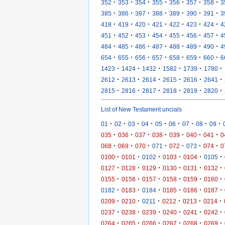
·
·
·
·
·
·
·
352
353
354
355
356
357
358
3
·
·
·
·
·
·
·
385
386
387
388
389
390
391
3
·
·
·
·
·
·
·
418
419
420
421
422
423
424
4
·
·
·
·
·
·
·
451
452
453
454
455
456
457
4
·
·
·
·
·
·
·
484
485
486
487
488
489
490
4
·
·
·
·
·
·
·
654
655
656
657
658
659
660
6
·
·
·
·
·
·
1423
1424
1432
1582
1739
1780
·
·
·
·
·
·
2612
2613
2614
2615
2616
2641
·
·
·
·
·
·
2815
2816
2817
2818
2819
2820
List of New Testament uncials
·
·
·
·
·
·
·
·
·
01
02
03
04
05
06
07
08
09
·
·
·
·
·
·
·
035
036
037
038
039
040
041
0
·
·
·
·
·
·
·
068
069
070
071
072
073
074
0
·
·
·
·
·
·
0100
0101
0102
0103
0104
0105
·
·
·
·
·
·
0127
0128
0129
0130
0131
0132
·
·
·
·
·
·
0155
0156
0157
0158
0159
0160
·
·
·
·
·
·
0182
0183
0184
0185
0186
0187
·
·
·
·
·
·
0209
0210
0211
0212
0213
0214
·
·
·
·
·
·
0237
0238
0239
0240
0241
0242
·
·
·
·
·
·
0264
0265
0266
0267
0268
0269