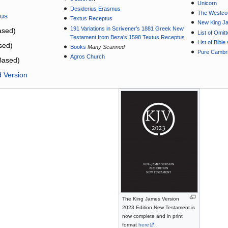
Unicorn
Desiderius Erasmus
The Westcot
tus
Textus Receptus
New King J
191 Variations in Scrivener’s 1881 Greek New
sed)
List of Omit
Testament from Beza's 1598 Textus Receptus
List of Bibl
sed)
Books
Many Scanned
Pure Cambri
Agros Church
Based)
d Version
The King James Version
2023 Edition New Testament is
now complete and in print
format
here
.