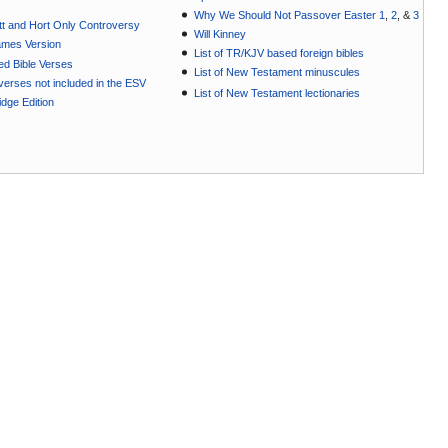
Why We Should Not Passover Easter 1
,
2
, &
3
t and Hort Only Controversy
Will Kinney
ames Version
List of TR/KJV based foreign bibles
ted Bible Verses
List of New Testament minuscules
e verses not included in the ESV
List of New Testament lectionaries
dge Edition