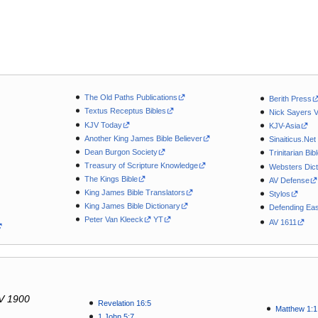
The Old Paths Publications
Berith Press
Textus Receptus Bibles
Nick Sayers 
KJV Today
KJV-Asia
Another King James Bible Believer
Sinaiticus.Net
Dean Burgon Society
Trinitarian Bib
Treasury of Scripture Knowledge
Websters Dict
The Kings Bible
AV Defense
King James Bible Translators
Stylos
King James Bible Dictionary
Defending Eas
Peter Van Kleeck
YT
AV 1611
V 1900
Revelation 16:5
Matthew 1:1
1 John 5:7