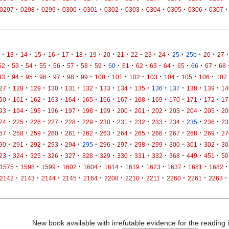
·
·
·
·
·
·
·
·
·
·
·
0297
0298
0299
0300
0301
0302
0303
0304
0305
0306
0307
·
·
·
·
·
·
·
·
·
·
·
·
·
·
·
·
·
13
14
15
16
17
18
19
20
21
22
23
24
25
25b
26
27
·
·
·
·
·
·
·
·
·
·
·
·
·
·
·
·
52
53
54
55
56
57
58
59
60
61
62
63
64
65
66
67
68
·
·
·
·
·
·
·
·
·
·
·
·
·
·
93
94
95
96
97
98
99
100
101
102
103
104
105
106
107
·
·
·
·
·
·
·
·
·
·
·
·
·
27
128
129
130
131
132
133
134
135
136
137
138
139
14
·
·
·
·
·
·
·
·
·
·
·
·
·
60
161
162
163
164
165
166
167
168
169
170
171
172
17
·
·
·
·
·
·
·
·
·
·
·
·
·
93
194
195
196
197
198
199
200
201
202
203
204
205
20
·
·
·
·
·
·
·
·
·
·
·
·
·
24
225
226
227
228
229
230
231
232
233
234
235
236
23
·
·
·
·
·
·
·
·
·
·
·
·
·
57
258
259
260
261
262
263
264
265
266
267
268
269
27
·
·
·
·
·
·
·
·
·
·
·
·
·
90
291
292
293
294
295
296
297
298
299
300
301
302
30
·
·
·
·
·
·
·
·
·
·
·
·
·
23
324
325
326
327
328
329
330
331
332
368
449
451
50
·
·
·
·
·
·
·
·
·
·
·
1575
1598
1599
1602
1604
1614
1619
1623
1637
1681
1682
·
·
·
·
·
·
·
·
·
·
·
2142
2143
2144
2145
2164
2208
2210
2211
2260
2261
2263
New book available with irrefutable evidence for the reading