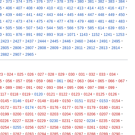
·
·
·
·
·
·
·
·
·
·
·
·
·
2
373
374
375
376
377
378
379
380
381
382
383
384
·
·
·
·
·
·
·
·
·
·
·
·
·
5
406
407
408
409
410
411
412
413
414
415
416
417
·
·
·
·
·
·
·
·
·
·
·
·
·
8
439
440
441
442
443
444
445
446
447
448
449
450
·
·
·
·
·
·
·
·
·
·
·
·
·
1
472
473
474
475
476
477
478
479
480
481
482
483
·
·
·
·
·
·
·
·
·
·
·
·
·
4
505
506
507
543
544
565
566
579
585
614
639
653
·
·
·
·
·
·
·
·
·
·
·
·
0
831
876
891
892
893
918
1071
1143
1152
1241
1253
·
·
·
·
·
·
·
·
·
·
2423
2427
2437
2444
2445
2446
2460
2464
2491
2495
·
·
·
·
·
·
·
·
·
·
2805
2806
2807
2808
2809
2810
2811
2812
2813
2814
·
·
·
2882
2907
2965
·
·
·
·
·
·
·
·
·
·
·
·
23
024
025
026
027
028
029
030
031
032
033
034
·
·
·
·
·
·
·
·
·
·
·
·
·
5
056
057
058
059
060
061
062
063
064
065
066
067
·
·
·
·
·
·
·
·
·
·
·
·
8
089
090
091
092
093
094
095
096
097
098
099
·
·
·
·
·
·
·
·
·
·
0117
0118
0119
0120
0121
0122
0123
0124
0125
0126
·
·
·
·
·
·
·
·
·
·
0145
0146
0147
0148
0149
0150
0151
0152
0153
0154
·
·
·
·
·
·
·
·
·
·
0172
0173
0174
0175
0176
0177
0178
0179
0180
0181
·
·
·
·
·
·
·
·
·
·
0199
0200
0201
0202
0203
0204
0205
0206
0207
0208
·
·
·
·
·
·
·
·
·
·
0226
0227
0228
0229
0230
0231
0232
0234
0235
0236
·
·
·
·
·
·
·
·
·
·
0254
0255
0256
0257
0258
0259
0260
0261
0262
0263
·
·
·
·
·
·
·
·
·
·
0281
0282
0283
0284
0285
0286
0287
0288
0289
0290