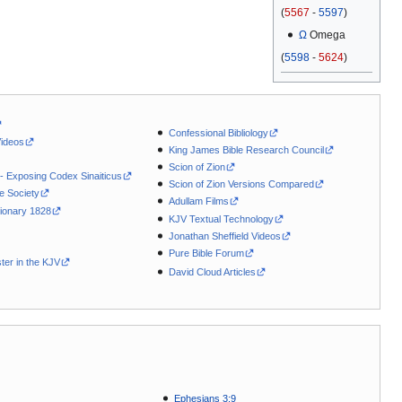
(
5567
-
5597
)
Ω
Omega
(
5598
-
5624
)
Confessional Bibliology
Videos
King James Bible Research Council
Scion of Zion
 - Exposing Codex Sinaiticus
Scion of Zion Versions Compared
le Society
Adullam Films
ionary 1828
KJV Textual Technology
Jonathan Sheffield Videos
Pure Bible Forum
ter in the KJV
David Cloud Articles
Ephesians 3:9