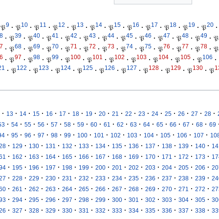
9
10
11
12
13
14
15
16
17
18
19
20
𝔓
·
𝔓
·
𝔓
·
𝔓
·
𝔓
·
𝔓
·
𝔓
·
𝔓
·
𝔓
·
𝔓
·
𝔓
·
𝔓
·
8
39
40
41
42
43
44
45
46
47
48
49
·
𝔓
·
𝔓
·
𝔓
·
𝔓
·
𝔓
·
𝔓
·
𝔓
·
𝔓
·
𝔓
·
𝔓
·
𝔓
·
𝔓
7
68
69
70
71
72
73
74
75
76
77
78
·
𝔓
·
𝔓
·
𝔓
·
𝔓
·
𝔓
·
𝔓
·
𝔓
·
𝔓
·
𝔓
·
𝔓
·
𝔓
·
𝔓
6
97
98
99
100
101
102
103
104
105
106
·
𝔓
·
𝔓
·
𝔓
·
𝔓
·
𝔓
·
𝔓
·
𝔓
·
𝔓
·
𝔓
·
𝔓
·
21
122
123
124
125
126
127
128
129
130
1
·
𝔓
·
𝔓
·
𝔓
·
𝔓
·
𝔓
·
𝔓
·
𝔓
·
𝔓
·
𝔓
·
𝔓
·
·
·
·
·
·
·
·
·
·
·
·
·
·
·
·
·
13
14
15
16
17
18
19
20
21
22
23
24
25
26
27
28
·
·
·
·
·
·
·
·
·
·
·
·
·
·
·
·
53
54
55
56
57
58
59
60
61
62
63
64
65
66
67
68
69
·
·
·
·
·
·
·
·
·
·
·
·
·
·
94
95
96
97
98
99
100
101
102
103
104
105
106
107
10
·
·
·
·
·
·
·
·
·
·
·
·
·
28
129
130
131
132
133
134
135
136
137
138
139
140
14
·
·
·
·
·
·
·
·
·
·
·
·
·
61
162
163
164
165
166
167
168
169
170
171
172
173
17
·
·
·
·
·
·
·
·
·
·
·
·
·
94
195
196
197
198
199
200
201
202
203
204
205
206
20
·
·
·
·
·
·
·
·
·
·
·
·
·
27
228
229
230
231
232
233
234
235
236
237
238
239
24
·
·
·
·
·
·
·
·
·
·
·
·
·
60
261
262
263
264
265
266
267
268
269
270
271
272
27
·
·
·
·
·
·
·
·
·
·
·
·
·
93
294
295
296
297
298
299
300
301
302
303
304
305
30
·
·
·
·
·
·
·
·
·
·
·
·
·
26
327
328
329
330
331
332
333
334
335
336
337
338
33