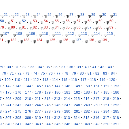
21
22
23
24
25
26
27
28
29
30
31
𝔓
·
𝔓
·
𝔓
·
𝔓
·
𝔓
·
𝔓
·
𝔓
·
𝔓
·
𝔓
·
𝔓
·
𝔓
·
50
51
52
53
54
55
56
57
58
59
60
·
𝔓
·
𝔓
·
𝔓
·
𝔓
·
𝔓
·
𝔓
·
𝔓
·
𝔓
·
𝔓
·
𝔓
·
79
80
81
82
83
84
85
86
87
88
89
·
𝔓
·
𝔓
·
𝔓
·
𝔓
·
𝔓
·
𝔓
·
𝔓
·
𝔓
·
𝔓
·
𝔓
·
107
108
109
110
111
112
113
114
115
𝔓
·
𝔓
·
𝔓
·
𝔓
·
𝔓
·
𝔓
·
𝔓
·
𝔓
·
𝔓
·
31
132
133
134
135
136
137
138
139
·
𝔓
·
𝔓
·
𝔓
·
𝔓
·
𝔓
·
𝔓
·
𝔓
·
𝔓
·
·
·
·
·
·
·
·
·
·
·
·
·
·
·
·
29
30
31
32
33
34
35
36
37
38
39
40
41
42
43
·
·
·
·
·
·
·
·
·
·
·
·
·
·
·
·
70
71
72
73
74
75
76
77
78
79
80
81
82
83
84
·
·
·
·
·
·
·
·
·
·
·
·
·
8
109
110
111
112
113
114
115
116
117
118
119
120
·
·
·
·
·
·
·
·
·
·
·
·
·
1
142
143
144
145
146
147
148
149
150
151
152
153
·
·
·
·
·
·
·
·
·
·
·
·
·
4
175
176
177
178
179
180
181
182
183
184
185
186
·
·
·
·
·
·
·
·
·
·
·
·
·
7
208
209
210
211
212
213
214
215
216
217
218
219
·
·
·
·
·
·
·
·
·
·
·
·
·
0
241
242
243
244
245
246
247
248
249
250
251
252
·
·
·
·
·
·
·
·
·
·
·
·
·
3
274
275
276
277
278
279
280
281
282
283
284
285
·
·
·
·
·
·
·
·
·
·
·
·
·
6
307
308
309
310
311
312
313
314
315
316
317
318
·
·
·
·
·
·
·
·
·
·
·
·
·
9
340
341
342
343
344
345
346
347
348
349
350
351