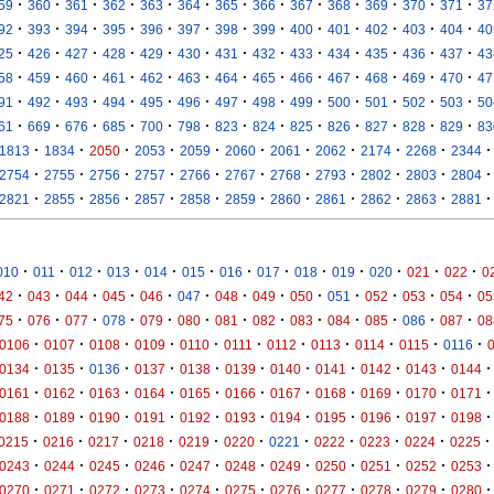
·
·
·
·
·
·
·
·
·
·
·
·
·
59
360
361
362
363
364
365
366
367
368
369
370
371
37
·
·
·
·
·
·
·
·
·
·
·
·
·
92
393
394
395
396
397
398
399
400
401
402
403
404
40
·
·
·
·
·
·
·
·
·
·
·
·
·
25
426
427
428
429
430
431
432
433
434
435
436
437
43
·
·
·
·
·
·
·
·
·
·
·
·
·
58
459
460
461
462
463
464
465
466
467
468
469
470
47
·
·
·
·
·
·
·
·
·
·
·
·
·
91
492
493
494
495
496
497
498
499
500
501
502
503
50
·
·
·
·
·
·
·
·
·
·
·
·
·
61
669
676
685
700
798
823
824
825
826
827
828
829
83
·
·
·
·
·
·
·
·
·
·
·
1813
1834
2050
2053
2059
2060
2061
2062
2174
2268
2344
·
·
·
·
·
·
·
·
·
·
·
2754
2755
2756
2757
2766
2767
2768
2793
2802
2803
2804
·
·
·
·
·
·
·
·
·
·
·
2821
2855
2856
2857
2858
2859
2860
2861
2862
2863
2881
·
·
·
·
·
·
·
·
·
·
·
·
·
010
011
012
013
014
015
016
017
018
019
020
021
022
0
·
·
·
·
·
·
·
·
·
·
·
·
·
42
043
044
045
046
047
048
049
050
051
052
053
054
05
·
·
·
·
·
·
·
·
·
·
·
·
·
75
076
077
078
079
080
081
082
083
084
085
086
087
08
·
·
·
·
·
·
·
·
·
·
·
0106
0107
0108
0109
0110
0111
0112
0113
0114
0115
0116
·
·
·
·
·
·
·
·
·
·
·
0134
0135
0136
0137
0138
0139
0140
0141
0142
0143
0144
·
·
·
·
·
·
·
·
·
·
·
0161
0162
0163
0164
0165
0166
0167
0168
0169
0170
0171
·
·
·
·
·
·
·
·
·
·
·
0188
0189
0190
0191
0192
0193
0194
0195
0196
0197
0198
·
·
·
·
·
·
·
·
·
·
·
0215
0216
0217
0218
0219
0220
0221
0222
0223
0224
0225
·
·
·
·
·
·
·
·
·
·
·
0243
0244
0245
0246
0247
0248
0249
0250
0251
0252
0253
·
·
·
·
·
·
·
·
·
·
·
0270
0271
0272
0273
0274
0275
0276
0277
0278
0279
0280