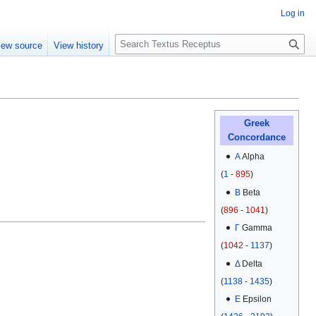
Log in
S
iew source
View history
e
a
r
c
h
Greek
Concordance
Α
Alpha
(
1
-
895
)
Β
Beta
(
896
-
1041
)
Γ
Gamma
(
1042
-
1137
)
Δ
Delta
(
1138
-
1435
)
Ε
Epsilon