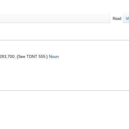
Read
V
5:283,700; {See TDNT 555 }
Noun