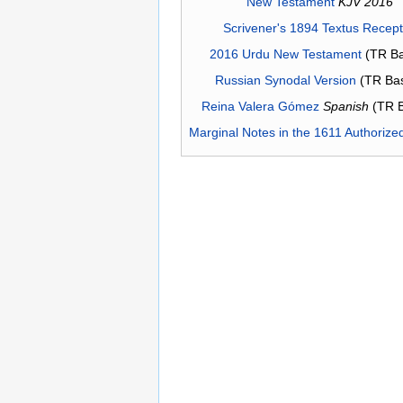
New Testament
KJV 2016
Scrivener's 1894 Textus Recep
2016 Urdu New Testament
(TR Ba
Russian Synodal Version
(TR Ba
Reina Valera Gómez
Spanish
(TR 
Marginal Notes in the 1611 Authorize