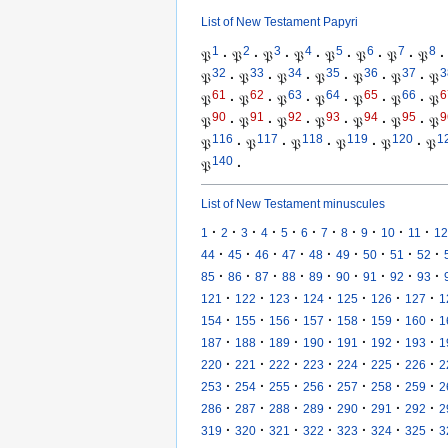
List of New Testament Papyri
1
2
3
4
5
6
7
8
𝔓
·
𝔓
·
𝔓
·
𝔓
·
𝔓
·
𝔓
·
𝔓
·
𝔓
·
32
33
34
35
36
37
3
𝔓
·
𝔓
·
𝔓
·
𝔓
·
𝔓
·
𝔓
·
𝔓
61
62
63
64
65
66
6
𝔓
·
𝔓
·
𝔓
·
𝔓
·
𝔓
·
𝔓
·
𝔓
90
91
92
93
94
95
9
𝔓
·
𝔓
·
𝔓
·
𝔓
·
𝔓
·
𝔓
·
𝔓
116
117
118
119
120
1
𝔓
·
𝔓
·
𝔓
·
𝔓
·
𝔓
·
𝔓
140
𝔓
·
List of New Testament minuscules
·
·
·
·
·
·
·
·
·
·
·
1
2
3
4
5
6
7
8
9
10
11
12
·
·
·
·
·
·
·
·
·
44
45
46
47
48
49
50
51
52
·
·
·
·
·
·
·
·
·
85
86
87
88
89
90
91
92
93
·
·
·
·
·
·
·
121
122
123
124
125
126
127
1
·
·
·
·
·
·
·
154
155
156
157
158
159
160
1
·
·
·
·
·
·
·
187
188
189
190
191
192
193
1
·
·
·
·
·
·
·
220
221
222
223
224
225
226
2
·
·
·
·
·
·
·
253
254
255
256
257
258
259
2
·
·
·
·
·
·
·
286
287
288
289
290
291
292
2
·
·
·
·
·
·
·
319
320
321
322
323
324
325
3