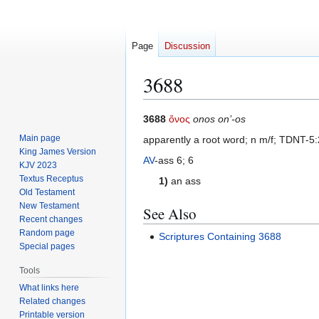
Page
Discussion
3688
Jump
Jump
3688
ὄνος
onos on’-os
to
to
Main page
apparently a root word; n m/f; TDNT-
navigation
search
King James Version
AV
-ass 6; 6
KJV 2023
Textus Receptus
1)
an ass
Old Testament
New Testament
See Also
Recent changes
Random page
Scriptures Containing 3688
Special pages
Tools
What links here
Related changes
Printable version