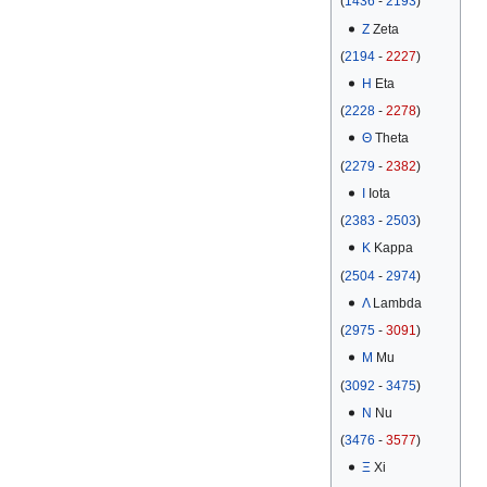
(
1436
-
2193
)
Ζ
Zeta
(
2194
-
2227
)
Η
Eta
(
2228
-
2278
)
Θ
Theta
(
2279
-
2382
)
Ι
Iota
(
2383
-
2503
)
Κ
Kappa
(
2504
-
2974
)
Λ
Lambda
(
2975
-
3091
)
Μ
Mu
(
3092
-
3475
)
Ν
Nu
(
3476
-
3577
)
Ξ
Xi