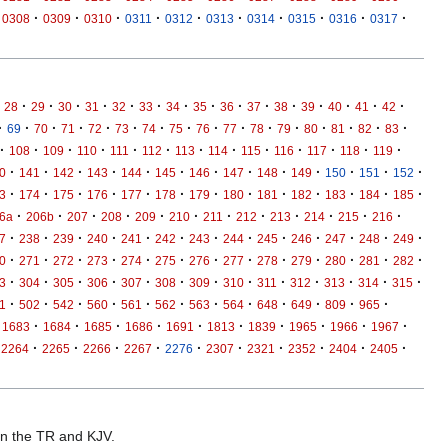
·
·
·
·
·
·
·
·
·
·
0308
0309
0310
0311
0312
0313
0314
0315
0316
0317
·
·
·
·
·
·
·
·
·
·
·
·
·
·
·
28
29
30
31
32
33
34
35
36
37
38
39
40
41
42
·
·
·
·
·
·
·
·
·
·
·
·
·
·
·
·
69
70
71
72
73
74
75
76
77
78
79
80
81
82
83
·
·
·
·
·
·
·
·
·
·
·
·
·
108
109
110
111
112
113
114
115
116
117
118
119
·
·
·
·
·
·
·
·
·
·
·
·
·
0
141
142
143
144
145
146
147
148
149
150
151
152
·
·
·
·
·
·
·
·
·
·
·
·
·
3
174
175
176
177
178
179
180
181
182
183
184
185
·
·
·
·
·
·
·
·
·
·
·
·
6a
206b
207
208
209
210
211
212
213
214
215
216
·
·
·
·
·
·
·
·
·
·
·
·
·
7
238
239
240
241
242
243
244
245
246
247
248
249
·
·
·
·
·
·
·
·
·
·
·
·
·
0
271
272
273
274
275
276
277
278
279
280
281
282
·
·
·
·
·
·
·
·
·
·
·
·
·
3
304
305
306
307
308
309
310
311
312
313
314
315
·
·
·
·
·
·
·
·
·
·
·
·
1
502
542
560
561
562
563
564
648
649
809
965
·
·
·
·
·
·
·
·
·
·
1683
1684
1685
1686
1691
1813
1839
1965
1966
1967
·
·
·
·
·
·
·
·
·
·
2264
2265
2266
2267
2276
2307
2321
2352
2404
2405
 in the TR and KJV.