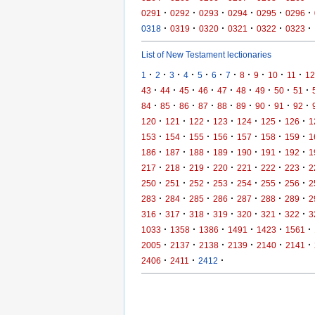
·
·
·
·
·
·
0291
0292
0293
0294
0295
0296
·
·
·
·
·
·
0318
0319
0320
0321
0322
0323
List of New Testament lectionaries
·
·
·
·
·
·
·
·
·
·
·
1
2
3
4
5
6
7
8
9
10
11
12
·
·
·
·
·
·
·
·
·
43
44
45
46
47
48
49
50
51
·
·
·
·
·
·
·
·
·
84
85
86
87
88
89
90
91
92
·
·
·
·
·
·
·
120
121
122
123
124
125
126
1
·
·
·
·
·
·
·
153
154
155
156
157
158
159
1
·
·
·
·
·
·
·
186
187
188
189
190
191
192
1
·
·
·
·
·
·
·
217
218
219
220
221
222
223
2
·
·
·
·
·
·
·
250
251
252
253
254
255
256
2
·
·
·
·
·
·
·
283
284
285
286
287
288
289
2
·
·
·
·
·
·
·
316
317
318
319
320
321
322
3
·
·
·
·
·
·
1033
1358
1386
1491
1423
1561
·
·
·
·
·
·
2005
2137
2138
2139
2140
2141
·
·
·
2406
2411
2412