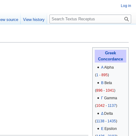
Log in
S
iew source
View history
e
a
r
c
h
Greek
Concordance
Α
Alpha
(
1
-
895
)
Β
Beta
(
896
-
1041
)
Γ
Gamma
(
1042
-
1137
)
Δ
Delta
(
1138
-
1435
)
Ε
Epsilon