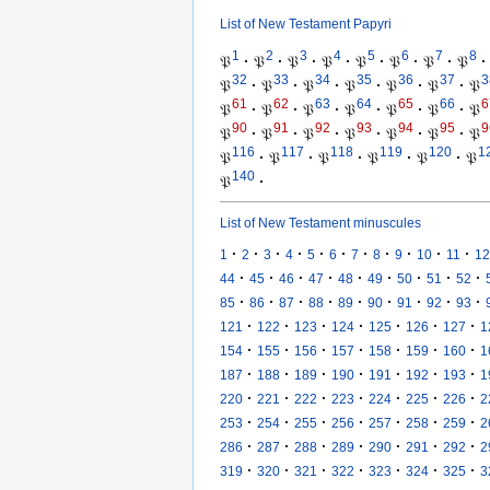
List of New Testament Papyri
1
2
3
4
5
6
7
8
𝔓
·
𝔓
·
𝔓
·
𝔓
·
𝔓
·
𝔓
·
𝔓
·
𝔓
·
32
33
34
35
36
37
3
𝔓
·
𝔓
·
𝔓
·
𝔓
·
𝔓
·
𝔓
·
𝔓
61
62
63
64
65
66
6
𝔓
·
𝔓
·
𝔓
·
𝔓
·
𝔓
·
𝔓
·
𝔓
90
91
92
93
94
95
9
𝔓
·
𝔓
·
𝔓
·
𝔓
·
𝔓
·
𝔓
·
𝔓
116
117
118
119
120
1
𝔓
·
𝔓
·
𝔓
·
𝔓
·
𝔓
·
𝔓
140
𝔓
·
List of New Testament minuscules
·
·
·
·
·
·
·
·
·
·
·
1
2
3
4
5
6
7
8
9
10
11
12
·
·
·
·
·
·
·
·
·
44
45
46
47
48
49
50
51
52
·
·
·
·
·
·
·
·
·
85
86
87
88
89
90
91
92
93
·
·
·
·
·
·
·
121
122
123
124
125
126
127
1
·
·
·
·
·
·
·
154
155
156
157
158
159
160
1
·
·
·
·
·
·
·
187
188
189
190
191
192
193
1
·
·
·
·
·
·
·
220
221
222
223
224
225
226
2
·
·
·
·
·
·
·
253
254
255
256
257
258
259
2
·
·
·
·
·
·
·
286
287
288
289
290
291
292
2
·
·
·
·
·
·
·
319
320
321
322
323
324
325
3