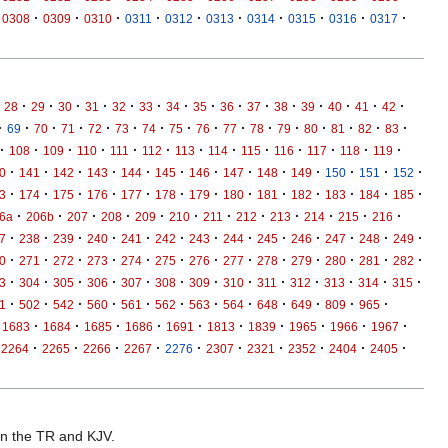
·
·
·
·
·
·
·
·
·
·
0308
0309
0310
0311
0312
0313
0314
0315
0316
0317
·
·
·
·
·
·
·
·
·
·
·
·
·
·
·
28
29
30
31
32
33
34
35
36
37
38
39
40
41
42
·
·
·
·
·
·
·
·
·
·
·
·
·
·
·
·
69
70
71
72
73
74
75
76
77
78
79
80
81
82
83
·
·
·
·
·
·
·
·
·
·
·
·
·
108
109
110
111
112
113
114
115
116
117
118
119
·
·
·
·
·
·
·
·
·
·
·
·
·
0
141
142
143
144
145
146
147
148
149
150
151
152
·
·
·
·
·
·
·
·
·
·
·
·
·
3
174
175
176
177
178
179
180
181
182
183
184
185
·
·
·
·
·
·
·
·
·
·
·
·
6a
206b
207
208
209
210
211
212
213
214
215
216
·
·
·
·
·
·
·
·
·
·
·
·
·
7
238
239
240
241
242
243
244
245
246
247
248
249
·
·
·
·
·
·
·
·
·
·
·
·
·
0
271
272
273
274
275
276
277
278
279
280
281
282
·
·
·
·
·
·
·
·
·
·
·
·
·
3
304
305
306
307
308
309
310
311
312
313
314
315
·
·
·
·
·
·
·
·
·
·
·
·
1
502
542
560
561
562
563
564
648
649
809
965
·
·
·
·
·
·
·
·
·
·
1683
1684
1685
1686
1691
1813
1839
1965
1966
1967
·
·
·
·
·
·
·
·
·
·
2264
2265
2266
2267
2276
2307
2321
2352
2404
2405
 in the TR and KJV.