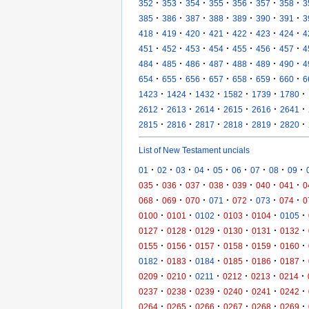
·
·
·
·
·
·
·
352
353
354
355
356
357
358
3
·
·
·
·
·
·
·
385
386
387
388
389
390
391
3
·
·
·
·
·
·
·
418
419
420
421
422
423
424
4
·
·
·
·
·
·
·
451
452
453
454
455
456
457
4
·
·
·
·
·
·
·
484
485
486
487
488
489
490
4
·
·
·
·
·
·
·
654
655
656
657
658
659
660
6
·
·
·
·
·
·
1423
1424
1432
1582
1739
1780
·
·
·
·
·
·
2612
2613
2614
2615
2616
2641
·
·
·
·
·
·
2815
2816
2817
2818
2819
2820
List of New Testament uncials
·
·
·
·
·
·
·
·
·
01
02
03
04
05
06
07
08
09
·
·
·
·
·
·
·
035
036
037
038
039
040
041
0
·
·
·
·
·
·
·
068
069
070
071
072
073
074
0
·
·
·
·
·
·
0100
0101
0102
0103
0104
0105
·
·
·
·
·
·
0127
0128
0129
0130
0131
0132
·
·
·
·
·
·
0155
0156
0157
0158
0159
0160
·
·
·
·
·
·
0182
0183
0184
0185
0186
0187
·
·
·
·
·
·
0209
0210
0211
0212
0213
0214
·
·
·
·
·
·
0237
0238
0239
0240
0241
0242
·
·
·
·
·
·
0264
0265
0266
0267
0268
0269