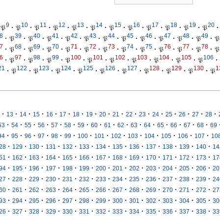
9
10
11
12
13
14
15
16
17
18
19
20
𝔓
·
𝔓
·
𝔓
·
𝔓
·
𝔓
·
𝔓
·
𝔓
·
𝔓
·
𝔓
·
𝔓
·
𝔓
·
𝔓
·
8
39
40
41
42
43
44
45
46
47
48
49
·
𝔓
·
𝔓
·
𝔓
·
𝔓
·
𝔓
·
𝔓
·
𝔓
·
𝔓
·
𝔓
·
𝔓
·
𝔓
·
𝔓
7
68
69
70
71
72
73
74
75
76
77
78
·
𝔓
·
𝔓
·
𝔓
·
𝔓
·
𝔓
·
𝔓
·
𝔓
·
𝔓
·
𝔓
·
𝔓
·
𝔓
·
𝔓
6
97
98
99
100
101
102
103
104
105
106
·
𝔓
·
𝔓
·
𝔓
·
𝔓
·
𝔓
·
𝔓
·
𝔓
·
𝔓
·
𝔓
·
𝔓
·
21
122
123
124
125
126
127
128
129
130
1
·
𝔓
·
𝔓
·
𝔓
·
𝔓
·
𝔓
·
𝔓
·
𝔓
·
𝔓
·
𝔓
·
𝔓
·
·
·
·
·
·
·
·
·
·
·
·
·
·
·
·
·
13
14
15
16
17
18
19
20
21
22
23
24
25
26
27
28
·
·
·
·
·
·
·
·
·
·
·
·
·
·
·
·
53
54
55
56
57
58
59
60
61
62
63
64
65
66
67
68
69
·
·
·
·
·
·
·
·
·
·
·
·
·
·
94
95
96
97
98
99
100
101
102
103
104
105
106
107
10
·
·
·
·
·
·
·
·
·
·
·
·
·
28
129
130
131
132
133
134
135
136
137
138
139
140
14
·
·
·
·
·
·
·
·
·
·
·
·
·
61
162
163
164
165
166
167
168
169
170
171
172
173
17
·
·
·
·
·
·
·
·
·
·
·
·
·
94
195
196
197
198
199
200
201
202
203
204
205
206
20
·
·
·
·
·
·
·
·
·
·
·
·
·
27
228
229
230
231
232
233
234
235
236
237
238
239
24
·
·
·
·
·
·
·
·
·
·
·
·
·
60
261
262
263
264
265
266
267
268
269
270
271
272
27
·
·
·
·
·
·
·
·
·
·
·
·
·
93
294
295
296
297
298
299
300
301
302
303
304
305
30
·
·
·
·
·
·
·
·
·
·
·
·
·
26
327
328
329
330
331
332
333
334
335
336
337
338
33