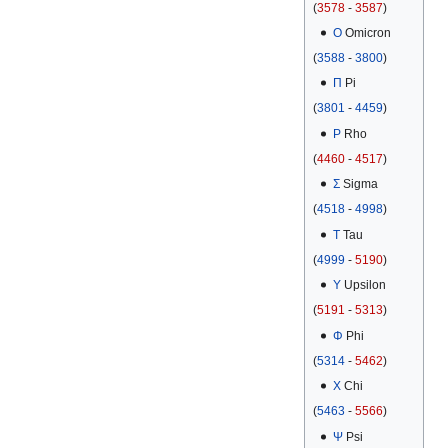
(
3578
-
3587
)
Ο
Omicron
(
3588
-
3800
)
Π
Pi
(
3801
-
4459
)
Ρ
Rho
(
4460
-
4517
)
Σ
Sigma
(
4518
-
4998
)
Τ
Tau
(
4999
-
5190
)
Υ
Upsilon
(
5191
-
5313
)
Φ
Phi
(
5314
-
5462
)
Χ
Chi
(
5463
-
5566
)
Ψ
Psi