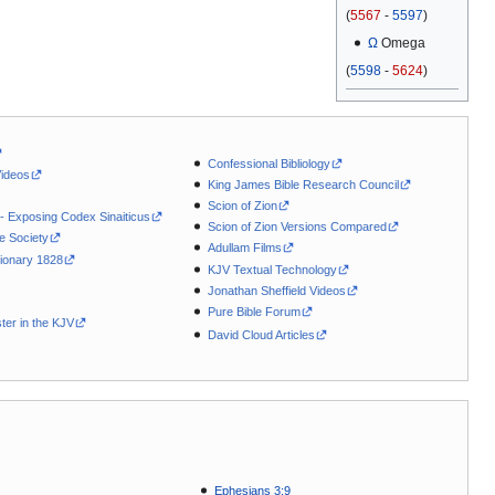
(
5567
-
5597
)
Ω
Omega
(
5598
-
5624
)
Confessional Bibliology
Videos
King James Bible Research Council
Scion of Zion
 - Exposing Codex Sinaiticus
Scion of Zion Versions Compared
le Society
Adullam Films
ionary 1828
KJV Textual Technology
Jonathan Sheffield Videos
Pure Bible Forum
ter in the KJV
David Cloud Articles
Ephesians 3:9