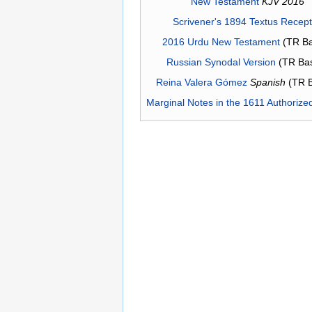
New Testament
KJV 2016
Scrivener's 1894 Textus Recep
2016 Urdu New Testament
(TR Ba
Russian Synodal Version
(TR Ba
Reina Valera Gómez
Spanish
(TR 
Marginal Notes in the 1611 Authorize