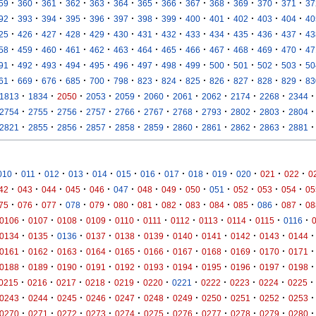
·
·
·
·
·
·
·
·
·
·
·
·
·
59
360
361
362
363
364
365
366
367
368
369
370
371
37
·
·
·
·
·
·
·
·
·
·
·
·
·
92
393
394
395
396
397
398
399
400
401
402
403
404
40
·
·
·
·
·
·
·
·
·
·
·
·
·
25
426
427
428
429
430
431
432
433
434
435
436
437
43
·
·
·
·
·
·
·
·
·
·
·
·
·
58
459
460
461
462
463
464
465
466
467
468
469
470
47
·
·
·
·
·
·
·
·
·
·
·
·
·
91
492
493
494
495
496
497
498
499
500
501
502
503
50
·
·
·
·
·
·
·
·
·
·
·
·
·
61
669
676
685
700
798
823
824
825
826
827
828
829
83
·
·
·
·
·
·
·
·
·
·
·
1813
1834
2050
2053
2059
2060
2061
2062
2174
2268
2344
·
·
·
·
·
·
·
·
·
·
·
2754
2755
2756
2757
2766
2767
2768
2793
2802
2803
2804
·
·
·
·
·
·
·
·
·
·
·
2821
2855
2856
2857
2858
2859
2860
2861
2862
2863
2881
·
·
·
·
·
·
·
·
·
·
·
·
·
010
011
012
013
014
015
016
017
018
019
020
021
022
0
·
·
·
·
·
·
·
·
·
·
·
·
·
42
043
044
045
046
047
048
049
050
051
052
053
054
05
·
·
·
·
·
·
·
·
·
·
·
·
·
75
076
077
078
079
080
081
082
083
084
085
086
087
08
·
·
·
·
·
·
·
·
·
·
·
0106
0107
0108
0109
0110
0111
0112
0113
0114
0115
0116
·
·
·
·
·
·
·
·
·
·
·
0134
0135
0136
0137
0138
0139
0140
0141
0142
0143
0144
·
·
·
·
·
·
·
·
·
·
·
0161
0162
0163
0164
0165
0166
0167
0168
0169
0170
0171
·
·
·
·
·
·
·
·
·
·
·
0188
0189
0190
0191
0192
0193
0194
0195
0196
0197
0198
·
·
·
·
·
·
·
·
·
·
·
0215
0216
0217
0218
0219
0220
0221
0222
0223
0224
0225
·
·
·
·
·
·
·
·
·
·
·
0243
0244
0245
0246
0247
0248
0249
0250
0251
0252
0253
·
·
·
·
·
·
·
·
·
·
·
0270
0271
0272
0273
0274
0275
0276
0277
0278
0279
0280