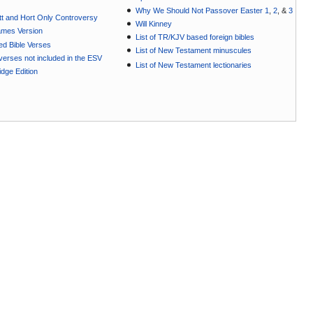
Why We Should Not Passover Easter 1
,
2
, &
3
t and Hort Only Controversy
Will Kinney
ames Version
List of TR/KJV based foreign bibles
ted Bible Verses
List of New Testament minuscules
e verses not included in the ESV
List of New Testament lectionaries
dge Edition