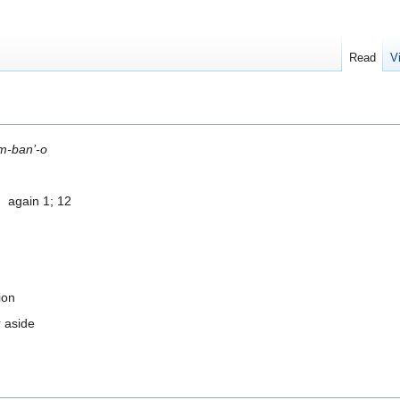
Read
V
m-ban’-o
… again 1; 12
ion
r aside