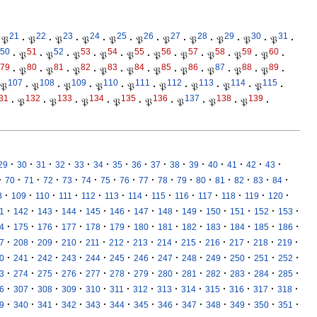
21
22
23
24
25
26
27
28
29
30
31
𝔓
·
𝔓
·
𝔓
·
𝔓
·
𝔓
·
𝔓
·
𝔓
·
𝔓
·
𝔓
·
𝔓
·
𝔓
·
50
51
52
53
54
55
56
57
58
59
60
·
𝔓
·
𝔓
·
𝔓
·
𝔓
·
𝔓
·
𝔓
·
𝔓
·
𝔓
·
𝔓
·
𝔓
·
79
80
81
82
83
84
85
86
87
88
89
·
𝔓
·
𝔓
·
𝔓
·
𝔓
·
𝔓
·
𝔓
·
𝔓
·
𝔓
·
𝔓
·
𝔓
·
107
108
109
110
111
112
113
114
115
𝔓
·
𝔓
·
𝔓
·
𝔓
·
𝔓
·
𝔓
·
𝔓
·
𝔓
·
𝔓
·
31
132
133
134
135
136
137
138
139
·
𝔓
·
𝔓
·
𝔓
·
𝔓
·
𝔓
·
𝔓
·
𝔓
·
𝔓
·
·
·
·
·
·
·
·
·
·
·
·
·
·
·
·
29
30
31
32
33
34
35
36
37
38
39
40
41
42
43
·
·
·
·
·
·
·
·
·
·
·
·
·
·
·
·
70
71
72
73
74
75
76
77
78
79
80
81
82
83
84
·
·
·
·
·
·
·
·
·
·
·
·
·
8
109
110
111
112
113
114
115
116
117
118
119
120
·
·
·
·
·
·
·
·
·
·
·
·
·
1
142
143
144
145
146
147
148
149
150
151
152
153
·
·
·
·
·
·
·
·
·
·
·
·
·
4
175
176
177
178
179
180
181
182
183
184
185
186
·
·
·
·
·
·
·
·
·
·
·
·
·
7
208
209
210
211
212
213
214
215
216
217
218
219
·
·
·
·
·
·
·
·
·
·
·
·
·
0
241
242
243
244
245
246
247
248
249
250
251
252
·
·
·
·
·
·
·
·
·
·
·
·
·
3
274
275
276
277
278
279
280
281
282
283
284
285
·
·
·
·
·
·
·
·
·
·
·
·
·
6
307
308
309
310
311
312
313
314
315
316
317
318
·
·
·
·
·
·
·
·
·
·
·
·
·
9
340
341
342
343
344
345
346
347
348
349
350
351