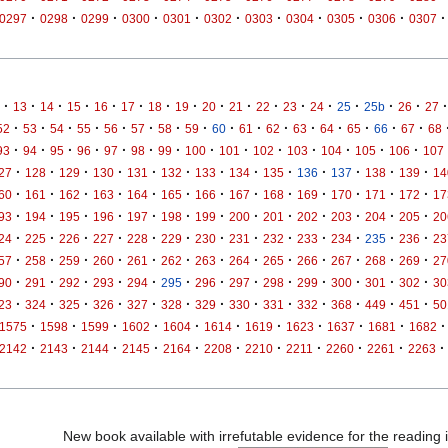
·
·
·
·
·
·
·
·
·
·
·
0297
0298
0299
0300
0301
0302
0303
0304
0305
0306
0307
·
·
·
·
·
·
·
·
·
·
·
·
·
·
·
·
·
13
14
15
16
17
18
19
20
21
22
23
24
25
25b
26
27
·
·
·
·
·
·
·
·
·
·
·
·
·
·
·
·
52
53
54
55
56
57
58
59
60
61
62
63
64
65
66
67
68
·
·
·
·
·
·
·
·
·
·
·
·
·
·
93
94
95
96
97
98
99
100
101
102
103
104
105
106
107
·
·
·
·
·
·
·
·
·
·
·
·
·
27
128
129
130
131
132
133
134
135
136
137
138
139
14
·
·
·
·
·
·
·
·
·
·
·
·
·
60
161
162
163
164
165
166
167
168
169
170
171
172
17
·
·
·
·
·
·
·
·
·
·
·
·
·
93
194
195
196
197
198
199
200
201
202
203
204
205
20
·
·
·
·
·
·
·
·
·
·
·
·
·
24
225
226
227
228
229
230
231
232
233
234
235
236
23
·
·
·
·
·
·
·
·
·
·
·
·
·
57
258
259
260
261
262
263
264
265
266
267
268
269
27
·
·
·
·
·
·
·
·
·
·
·
·
·
90
291
292
293
294
295
296
297
298
299
300
301
302
30
·
·
·
·
·
·
·
·
·
·
·
·
·
23
324
325
326
327
328
329
330
331
332
368
449
451
50
·
·
·
·
·
·
·
·
·
·
·
1575
1598
1599
1602
1604
1614
1619
1623
1637
1681
1682
·
·
·
·
·
·
·
·
·
·
·
2142
2143
2144
2145
2164
2208
2210
2211
2260
2261
2263
New book available with irrefutable evidence for the reading