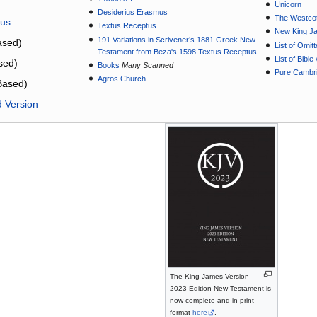
Unicorn
Desiderius Erasmus
The Westcot
tus
Textus Receptus
New King J
191 Variations in Scrivener’s 1881 Greek New
sed)
List of Omit
Testament from Beza's 1598 Textus Receptus
List of Bibl
sed)
Books
Many Scanned
Pure Cambri
Agros Church
Based)
d Version
The King James Version
2023 Edition New Testament is
now complete and in print
format
here
.