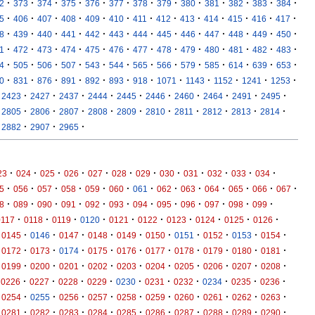
·
·
·
·
·
·
·
·
·
·
·
·
·
2
373
374
375
376
377
378
379
380
381
382
383
384
·
·
·
·
·
·
·
·
·
·
·
·
·
5
406
407
408
409
410
411
412
413
414
415
416
417
·
·
·
·
·
·
·
·
·
·
·
·
·
8
439
440
441
442
443
444
445
446
447
448
449
450
·
·
·
·
·
·
·
·
·
·
·
·
·
1
472
473
474
475
476
477
478
479
480
481
482
483
·
·
·
·
·
·
·
·
·
·
·
·
·
4
505
506
507
543
544
565
566
579
585
614
639
653
·
·
·
·
·
·
·
·
·
·
·
·
0
831
876
891
892
893
918
1071
1143
1152
1241
1253
·
·
·
·
·
·
·
·
·
·
2423
2427
2437
2444
2445
2446
2460
2464
2491
2495
·
·
·
·
·
·
·
·
·
·
2805
2806
2807
2808
2809
2810
2811
2812
2813
2814
·
·
·
2882
2907
2965
·
·
·
·
·
·
·
·
·
·
·
·
23
024
025
026
027
028
029
030
031
032
033
034
·
·
·
·
·
·
·
·
·
·
·
·
·
5
056
057
058
059
060
061
062
063
064
065
066
067
·
·
·
·
·
·
·
·
·
·
·
·
8
089
090
091
092
093
094
095
096
097
098
099
·
·
·
·
·
·
·
·
·
·
0117
0118
0119
0120
0121
0122
0123
0124
0125
0126
·
·
·
·
·
·
·
·
·
·
0145
0146
0147
0148
0149
0150
0151
0152
0153
0154
·
·
·
·
·
·
·
·
·
·
0172
0173
0174
0175
0176
0177
0178
0179
0180
0181
·
·
·
·
·
·
·
·
·
·
0199
0200
0201
0202
0203
0204
0205
0206
0207
0208
·
·
·
·
·
·
·
·
·
·
0226
0227
0228
0229
0230
0231
0232
0234
0235
0236
·
·
·
·
·
·
·
·
·
·
0254
0255
0256
0257
0258
0259
0260
0261
0262
0263
·
·
·
·
·
·
·
·
·
·
0281
0282
0283
0284
0285
0286
0287
0288
0289
0290