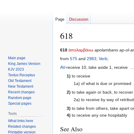
Page
Discussion
618
Jump
Jump
618
ἀπολαμβάνω
apolambano ap-ol-a
to
to
Main page
from
575
and
2983
;
Verb
;
navigation
search
King James Version
AV
-receive 10, take aside 1, receive 
KJV 2023
Textus Receptus
1)
to receive
Old Testament
1a) of what is due or promised
New Testament
2)
to take again or back, to recover
Recent changes
Random page
2a) to receive by way of retribut
Special pages
3)
to take from others, take apart o
Tools
4)
to receive any one hospitably
What links here
Related changes
See Also
Printable version