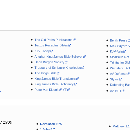
The Old Paths Publications
Berith Press
Textus Receptus Bibles
Nick Sayers 
KJV Today
KJV-Asia
Another King James Bible Believer
Sinaiticus.Net
Dean Burgon Society
Trinitarian Bib
Treasury of Scripture Knowledge
Websters Dict
The Kings Bible
AV Defense
King James Bible Translators
Stylos
King James Bible Dictionary
Defending Eas
Peter Van Kleeck
YT
AV 1611
V 1900
Revelation 16:5
Matthew 1:1
1 John 5:7