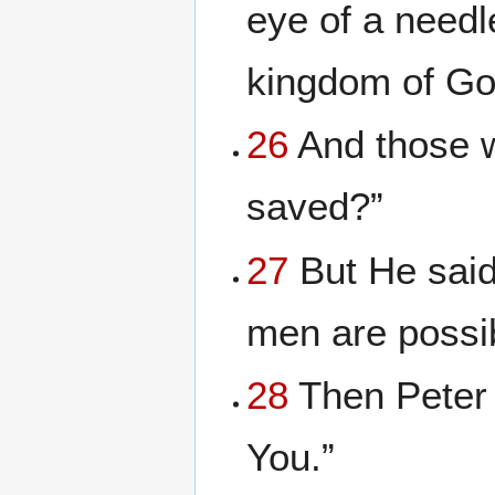
eye of a needle
kingdom of Go
26
And those w
saved?”
27
But He said
men are possi
28
Then Peter s
You.”