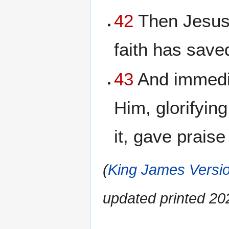
42
Then Jesus 
faith has save
43
And immedia
Him, glorifyin
it, gave praise
(
King James Versio
updated printed 2