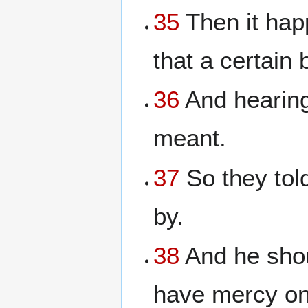
35
Then it hap
that a certain
36
And hearing
meant.
37
So they tol
by.
38
And he shou
have mercy on