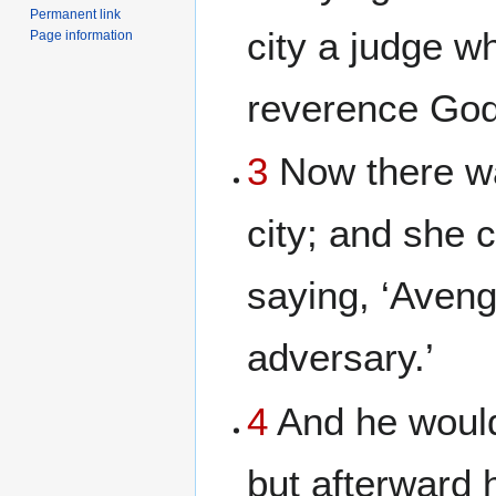
Permanent link
city a judge w
Page information
reverence God
3
Now there wa
city; and she 
saying, ‘Aven
adversary.’
4
And he would 
but afterward 