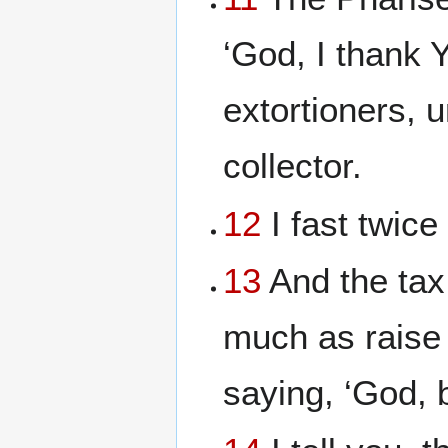
‘God, I thank 
extortioners, u
collector.
12
I fast twice 
13
And the tax 
much as raise 
saying, ‘God, 