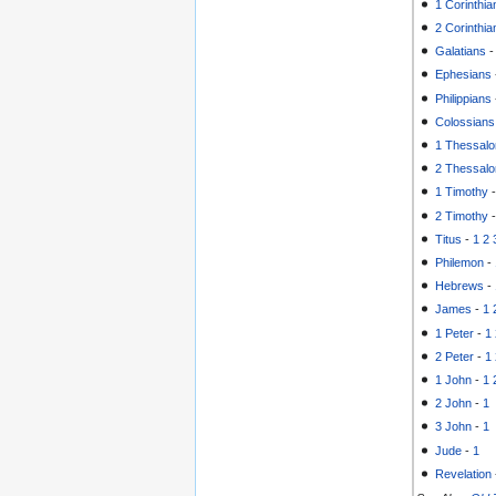
1 Corinthia
2 Corinthia
Galatians
Ephesians
Philippians
Colossians
1 Thessalo
2 Thessalo
1 Timothy
2 Timothy
Titus
-
1
2
Philemon
-
Hebrews
-
James
-
1
1 Peter
-
1
2 Peter
-
1
1 John
-
1
2 John
-
1
3 John
-
1
Jude
-
1
Revelation