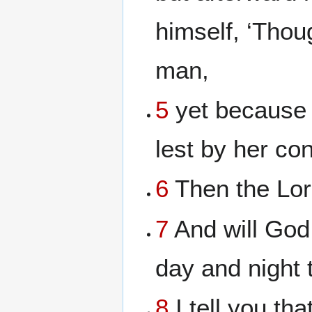
himself, ‘Thou
man,
5
yet because t
lest by her co
6
Then the Lord
7
And will God
day and night 
8
I tell you th