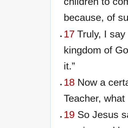
children to co
because, of su
17
Truly, I say
kingdom of God
it.”
18
Now a certa
Teacher, what s
19
So Jesus sa