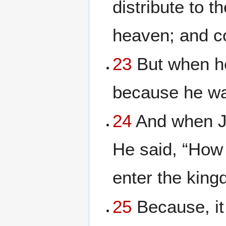
distribute to t
heaven; and c
23
But when he
because he wa
24
And when Je
He said, “How 
enter the kin
25
Because, it 