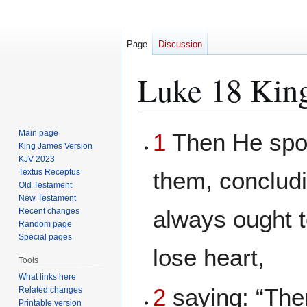
Page
Discussion
Luke 18 Kin
Jump
Jump
Main page
1
Then He spok
to
to
King James Version
KJV 2023
navigation
search
Textus Receptus
them, conclud
Old Testament
New Testament
always ought t
Recent changes
Random page
Special pages
lose heart,
Tools
What links here
2
saying: “Ther
Related changes
Printable version