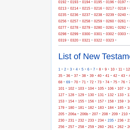
·
·
·
·
·
·
0192
0193
0194
0195
0196
0197
·
·
·
·
·
·
0213
0214
0215
0216
0217
0218
·
·
·
·
·
·
0235
0236
0237
0238
0239
0240
·
·
·
·
·
·
0256
0257
0258
0259
0260
0261
·
·
·
·
·
·
0277
0278
0279
0280
0281
0282
·
·
·
·
·
·
0298
0299
0300
0301
0302
0303
·
·
·
·
·
0319
0320
0321
0322
0323
List of New Testame
·
·
·
·
·
·
·
·
·
·
·
1
2
3
4
5
6
7
8
9
10
11
12
·
·
·
·
·
·
·
·
·
35
36
37
38
39
40
41
42
43
·
·
·
·
·
·
·
·
·
68
69
70
71
72
73
74
75
76
·
·
·
·
·
·
·
101
102
103
104
105
106
107
1
·
·
·
·
·
·
·
127
128
129
130
131
132
133
1
·
·
·
·
·
·
·
153
154
155
156
157
158
159
1
·
·
·
·
·
·
·
179
180
181
182
183
184
185
1
·
·
·
·
·
·
205
206a
206b
207
208
209
210
·
·
·
·
·
·
·
230
231
232
233
234
235
236
2
·
·
·
·
·
·
·
256
257
258
259
260
261
262
2