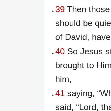
39
Then those 
should be quie
of David, hav
40
So Jesus st
brought to Hi
him,
41
saying, “Wh
said, “Lord, th