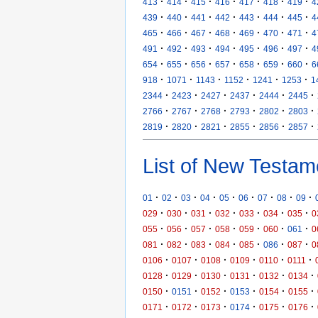
·
·
·
·
·
·
·
413
414
415
416
417
418
419
4
·
·
·
·
·
·
·
439
440
441
442
443
444
445
4
·
·
·
·
·
·
·
465
466
467
468
469
470
471
4
·
·
·
·
·
·
·
491
492
493
494
495
496
497
4
·
·
·
·
·
·
·
654
655
656
657
658
659
660
6
·
·
·
·
·
·
918
1071
1143
1152
1241
1253
1
·
·
·
·
·
·
2344
2423
2427
2437
2444
2445
·
·
·
·
·
·
2766
2767
2768
2793
2802
2803
·
·
·
·
·
·
2819
2820
2821
2855
2856
2857
List of New Testam
·
·
·
·
·
·
·
·
·
01
02
03
04
05
06
07
08
09
·
·
·
·
·
·
·
029
030
031
032
033
034
035
0
·
·
·
·
·
·
·
055
056
057
058
059
060
061
0
·
·
·
·
·
·
·
081
082
083
084
085
086
087
0
·
·
·
·
·
·
0106
0107
0108
0109
0110
0111
·
·
·
·
·
·
0128
0129
0130
0131
0132
0134
·
·
·
·
·
·
0150
0151
0152
0153
0154
0155
·
·
·
·
·
·
0171
0172
0173
0174
0175
0176