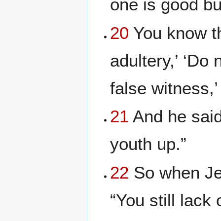
one is good bu
20
You know t
adultery,’ ‘Do 
false witness,
21
And he said
youth up.”
22
So when Jes
“You still lack