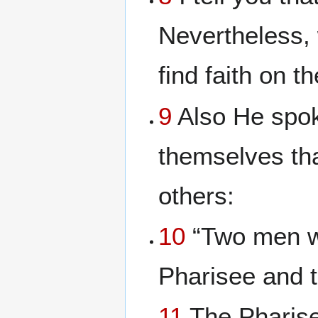
Nevertheless,
find faith on t
9
Also He spok
themselves tha
others:
10
“Two men we
Pharisee and t
11
The Pharisee