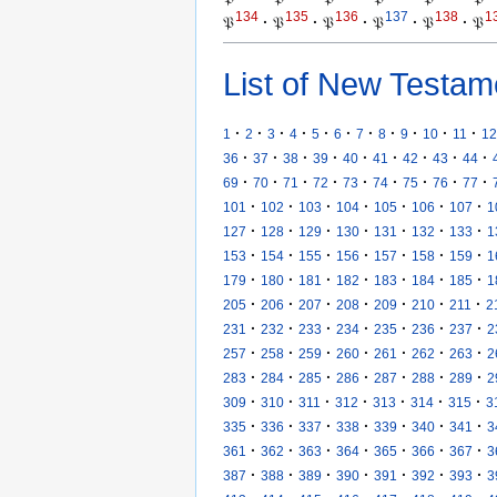
134
135
136
137
138
1
𝔓
·
𝔓
·
𝔓
·
𝔓
·
𝔓
·
𝔓
List of New Testam
·
·
·
·
·
·
·
·
·
·
·
1
2
3
4
5
6
7
8
9
10
11
12
·
·
·
·
·
·
·
·
·
36
37
38
39
40
41
42
43
44
·
·
·
·
·
·
·
·
·
69
70
71
72
73
74
75
76
77
·
·
·
·
·
·
·
101
102
103
104
105
106
107
1
·
·
·
·
·
·
·
127
128
129
130
131
132
133
1
·
·
·
·
·
·
·
153
154
155
156
157
158
159
1
·
·
·
·
·
·
·
179
180
181
182
183
184
185
1
·
·
·
·
·
·
·
205
206
207
208
209
210
211
2
·
·
·
·
·
·
·
231
232
233
234
235
236
237
2
·
·
·
·
·
·
·
257
258
259
260
261
262
263
2
·
·
·
·
·
·
·
283
284
285
286
287
288
289
2
·
·
·
·
·
·
·
309
310
311
312
313
314
315
3
·
·
·
·
·
·
·
335
336
337
338
339
340
341
3
·
·
·
·
·
·
·
361
362
363
364
365
366
367
3
·
·
·
·
·
·
·
387
388
389
390
391
392
393
3