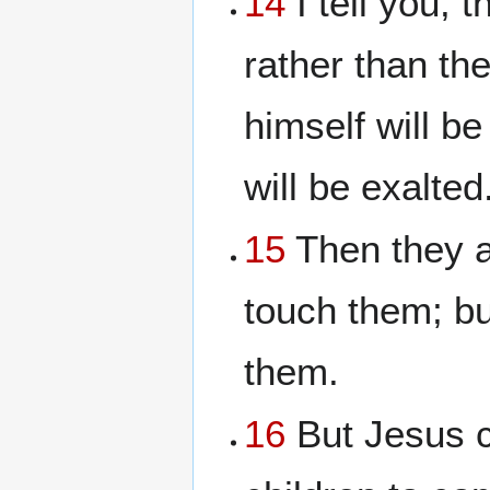
14
I tell you, 
rather than th
himself will 
will be exalted
15
Then they a
touch them; bu
them.
16
But Jesus ca