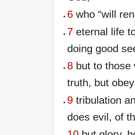
6
who “will ren
7
eternal life 
doing good see
8
but to those
truth, but obe
9
tribulation 
does evil, of t
10
but glory, 