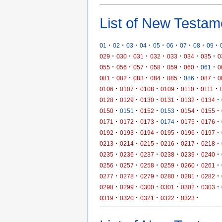
List of New Testam
·
·
·
·
·
·
·
·
·
01
02
03
04
05
06
07
08
09
·
·
·
·
·
·
·
029
030
031
032
033
034
035
0
·
·
·
·
·
·
·
055
056
057
058
059
060
061
0
·
·
·
·
·
·
·
081
082
083
084
085
086
087
0
·
·
·
·
·
·
0106
0107
0108
0109
0110
0111
·
·
·
·
·
·
0128
0129
0130
0131
0132
0134
·
·
·
·
·
·
0150
0151
0152
0153
0154
0155
·
·
·
·
·
·
0171
0172
0173
0174
0175
0176
·
·
·
·
·
·
0192
0193
0194
0195
0196
0197
·
·
·
·
·
·
0213
0214
0215
0216
0217
0218
·
·
·
·
·
·
0235
0236
0237
0238
0239
0240
·
·
·
·
·
·
0256
0257
0258
0259
0260
0261
·
·
·
·
·
·
0277
0278
0279
0280
0281
0282
·
·
·
·
·
·
0298
0299
0300
0301
0302
0303
·
·
·
·
·
0319
0320
0321
0322
0323