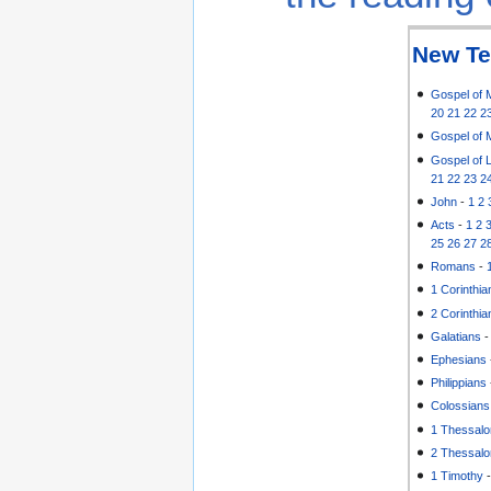
New Te
Gospel of 
20
21
22
2
Gospel of 
Gospel of 
21
22
23
2
John
-
1
2
Acts
-
1
2
25
26
27
2
Romans
-
1 Corinthia
2 Corinthia
Galatians
Ephesians
Philippians
Colossians
1 Thessalo
2 Thessalo
1 Timothy