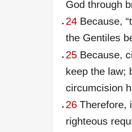
God through b
24
Because, “
the Gentiles be
25
Because, cir
keep the law; b
circumcision 
26
Therefore, 
righteous requi