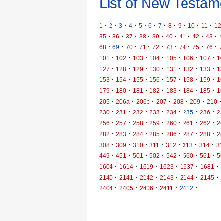
List of New Testame
·
·
·
·
·
·
·
·
·
·
·
1
2
3
4
5
6
7
8
9
10
11
12
·
·
·
·
·
·
·
·
·
35
36
37
38
39
40
41
42
43
·
·
·
·
·
·
·
·
·
68
69
70
71
72
73
74
75
76
·
·
·
·
·
·
·
101
102
103
104
105
106
107
1
·
·
·
·
·
·
·
127
128
129
130
131
132
133
1
·
·
·
·
·
·
·
153
154
155
156
157
158
159
1
·
·
·
·
·
·
·
179
180
181
182
183
184
185
1
·
·
·
·
·
·
205
206a
206b
207
208
209
210
·
·
·
·
·
·
·
230
231
232
233
234
235
236
2
·
·
·
·
·
·
·
256
257
258
259
260
261
262
2
·
·
·
·
·
·
·
282
283
284
285
286
287
288
2
·
·
·
·
·
·
·
308
309
310
311
312
313
314
3
·
·
·
·
·
·
·
449
451
501
502
542
560
561
5
·
·
·
·
·
·
1604
1614
1619
1623
1637
1681
·
·
·
·
·
·
2140
2141
2142
2143
2144
2145
·
·
·
·
·
2404
2405
2406
2411
2412