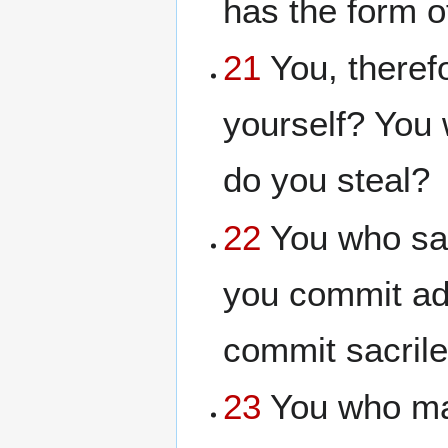
has the form o
21
You, theref
yourself? You 
do you steal?
22
You who say
you commit ad
commit sacril
23
You who mak