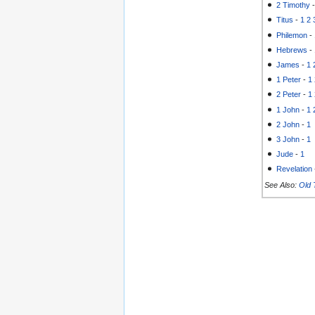
2 Timothy
Titus
-
1
2
Philemon
-
Hebrews
-
James
-
1
1 Peter
-
1
2 Peter
-
1
1 John
-
1
2 John
-
1
3 John
-
1
Jude
-
1
Revelation
See Also:
Old 