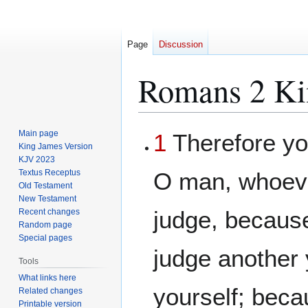
Page
Discussion
Romans 2 Ki
Jump
Jump
Main page
1
Therefore yo
to
to
King James Version
KJV 2023
navigation
search
Textus Receptus
O man, whoev
Old Testament
New Testament
judge, becaus
Recent changes
Random page
Special pages
judge another
Tools
What links here
yourself; bec
Related changes
Printable version