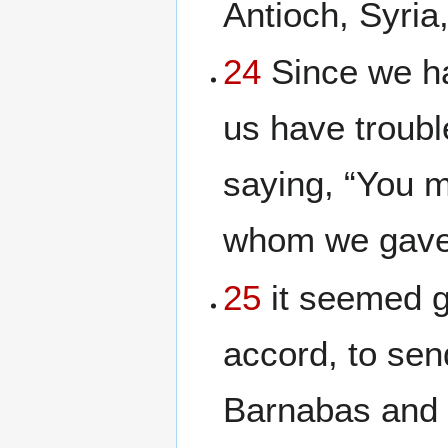
Antioch, Syria,
24
Since we ha
us have troubl
saying, “You m
whom we gave
25
it seemed g
accord, to se
Barnabas and 