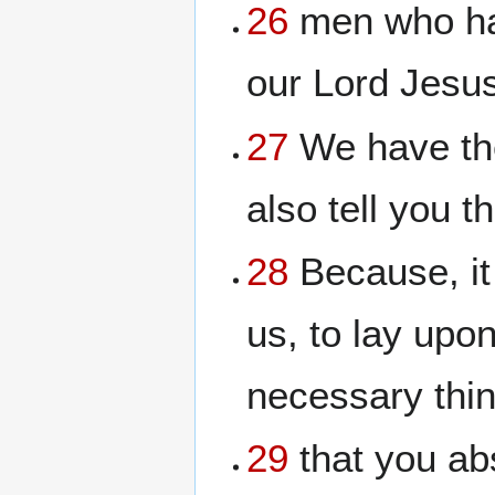
26
men who hav
our Lord Jesus
27
We have the
also tell you 
28
Because, it
us, to lay upo
necessary thi
29
that you abs