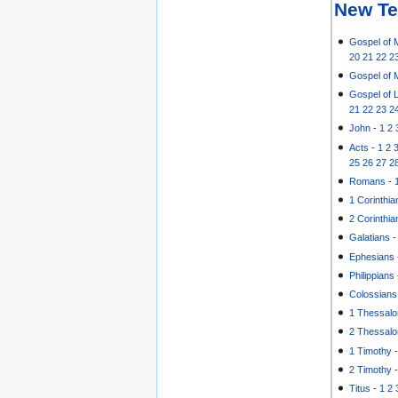
New Te
Gospel of 
20
21
22
2
Gospel of 
Gospel of 
21
22
23
2
John
-
1
2
Acts
-
1
2
25
26
27
2
Romans
-
1 Corinthia
2 Corinthia
Galatians
Ephesians
Philippians
Colossians
1 Thessalo
2 Thessalo
1 Timothy
2 Timothy
Titus
-
1
2