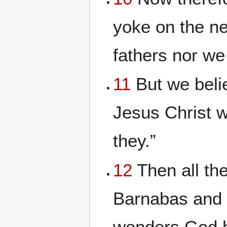
yoke on the ne
fathers nor we
11
But we belie
Jesus Christ 
they.”
12
Then all the
Barnabas and 
wonders God 