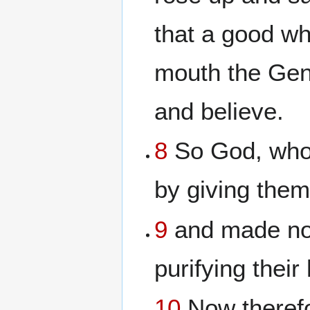
that a good w
mouth the Gent
and believe.
8
So God, who 
by giving them 
9
and made no 
purifying their
10
Now therefo