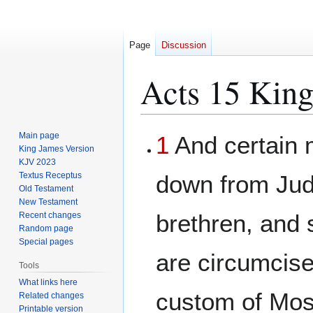
Page
Discussion
Acts 15 King
Jump
Jump
Main page
1
And certain
to
to
King James Version
KJV 2023
navigation
search
Textus Receptus
down from Jud
Old Testament
New Testament
brethren, and 
Recent changes
Random page
Special pages
are circumcise
Tools
What links here
custom of Mos
Related changes
Printable version