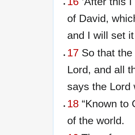
16
‘After this I
of David, which
and I will set i
17
So that the
Lord, and all 
says the Lord 
18
“Known to G
of the world.