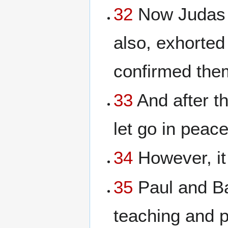
32
Now Judas a
also, exhorted
confirmed the
33
And after th
let go in peac
34
However, it
35
Paul and Ba
teaching and p