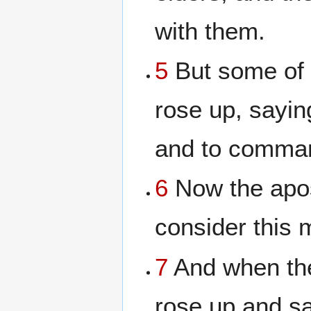
with them.
5
But some of 
rose up, sayin
and to comman
6
Now the apos
consider this m
7
And when the
rose up and s