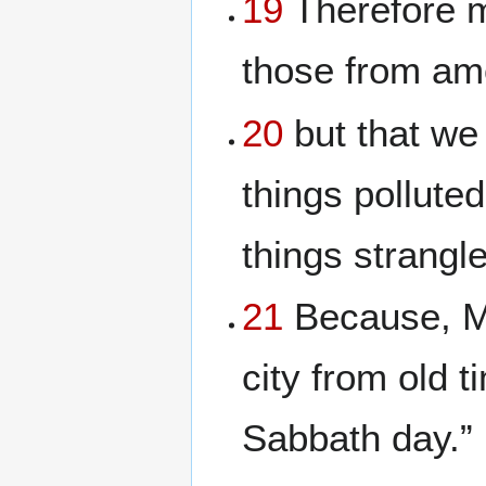
19
Therefore m
those from am
20
but that we 
things pollute
things strangl
21
Because, M
city from old 
Sabbath day.”