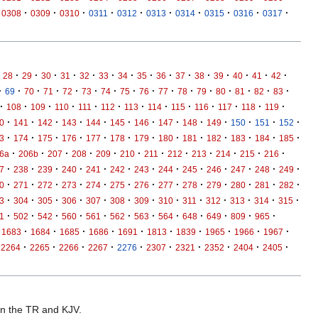
·
·
·
·
·
·
·
·
·
·
0308
0309
0310
0311
0312
0313
0314
0315
0316
0317
·
·
·
·
·
·
·
·
·
·
·
·
·
·
·
28
29
30
31
32
33
34
35
36
37
38
39
40
41
42
·
·
·
·
·
·
·
·
·
·
·
·
·
·
·
·
69
70
71
72
73
74
75
76
77
78
79
80
81
82
83
·
·
·
·
·
·
·
·
·
·
·
·
·
108
109
110
111
112
113
114
115
116
117
118
119
·
·
·
·
·
·
·
·
·
·
·
·
·
0
141
142
143
144
145
146
147
148
149
150
151
152
·
·
·
·
·
·
·
·
·
·
·
·
·
3
174
175
176
177
178
179
180
181
182
183
184
185
·
·
·
·
·
·
·
·
·
·
·
·
6a
206b
207
208
209
210
211
212
213
214
215
216
·
·
·
·
·
·
·
·
·
·
·
·
·
7
238
239
240
241
242
243
244
245
246
247
248
249
·
·
·
·
·
·
·
·
·
·
·
·
·
0
271
272
273
274
275
276
277
278
279
280
281
282
·
·
·
·
·
·
·
·
·
·
·
·
·
3
304
305
306
307
308
309
310
311
312
313
314
315
·
·
·
·
·
·
·
·
·
·
·
·
1
502
542
560
561
562
563
564
648
649
809
965
·
·
·
·
·
·
·
·
·
·
1683
1684
1685
1686
1691
1813
1839
1965
1966
1967
·
·
·
·
·
·
·
·
·
·
2264
2265
2266
2267
2276
2307
2321
2352
2404
2405
 in the TR and KJV.