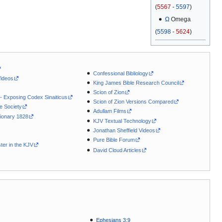
(
5567
-
5597
)
Ω
Omega
(
5598
-
5624
)
Confessional Bibliology
Videos
King James Bible Research Council
Scion of Zion
 - Exposing Codex Sinaiticus
Scion of Zion Versions Compared
le Society
Adullam Films
ionary 1828
KJV Textual Technology
Jonathan Sheffield Videos
Pure Bible Forum
ter in the KJV
David Cloud Articles
Ephesians 3:9