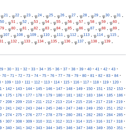
21
22
23
24
25
26
27
28
29
30
31
𝔓
·
𝔓
·
𝔓
·
𝔓
·
𝔓
·
𝔓
·
𝔓
·
𝔓
·
𝔓
·
𝔓
·
𝔓
·
50
51
52
53
54
55
56
57
58
59
60
·
𝔓
·
𝔓
·
𝔓
·
𝔓
·
𝔓
·
𝔓
·
𝔓
·
𝔓
·
𝔓
·
𝔓
·
79
80
81
82
83
84
85
86
87
88
89
·
𝔓
·
𝔓
·
𝔓
·
𝔓
·
𝔓
·
𝔓
·
𝔓
·
𝔓
·
𝔓
·
𝔓
·
107
108
109
110
111
112
113
114
115
𝔓
·
𝔓
·
𝔓
·
𝔓
·
𝔓
·
𝔓
·
𝔓
·
𝔓
·
𝔓
·
31
132
133
134
135
136
137
138
139
·
𝔓
·
𝔓
·
𝔓
·
𝔓
·
𝔓
·
𝔓
·
𝔓
·
𝔓
·
·
·
·
·
·
·
·
·
·
·
·
·
·
·
·
29
30
31
32
33
34
35
36
37
38
39
40
41
42
43
·
·
·
·
·
·
·
·
·
·
·
·
·
·
·
·
70
71
72
73
74
75
76
77
78
79
80
81
82
83
84
·
·
·
·
·
·
·
·
·
·
·
·
·
8
109
110
111
112
113
114
115
116
117
118
119
120
·
·
·
·
·
·
·
·
·
·
·
·
·
1
142
143
144
145
146
147
148
149
150
151
152
153
·
·
·
·
·
·
·
·
·
·
·
·
·
4
175
176
177
178
179
180
181
182
183
184
185
186
·
·
·
·
·
·
·
·
·
·
·
·
·
7
208
209
210
211
212
213
214
215
216
217
218
219
·
·
·
·
·
·
·
·
·
·
·
·
·
0
241
242
243
244
245
246
247
248
249
250
251
252
·
·
·
·
·
·
·
·
·
·
·
·
·
3
274
275
276
277
278
279
280
281
282
283
284
285
·
·
·
·
·
·
·
·
·
·
·
·
·
6
307
308
309
310
311
312
313
314
315
316
317
318
·
·
·
·
·
·
·
·
·
·
·
·
·
9
340
341
342
343
344
345
346
347
348
349
350
351