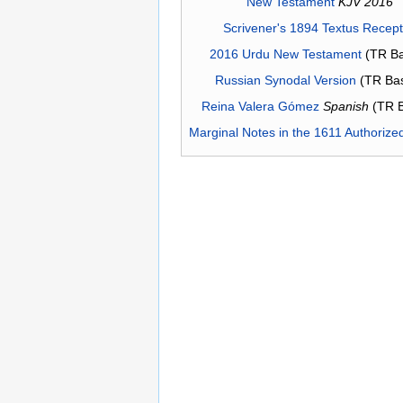
New Testament
KJV 2016
Scrivener's 1894 Textus Recep
2016 Urdu New Testament
(TR Ba
Russian Synodal Version
(TR Ba
Reina Valera Gómez
Spanish
(TR 
Marginal Notes in the 1611 Authorize