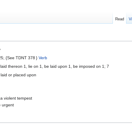
Read
V
e
25; {See TDNT 378 }
Verb
 laid thereon 1, lie on 1, be laid upon 1, be imposed on 1; 7
 laid or placed upon
 a violent tempest
e urgent