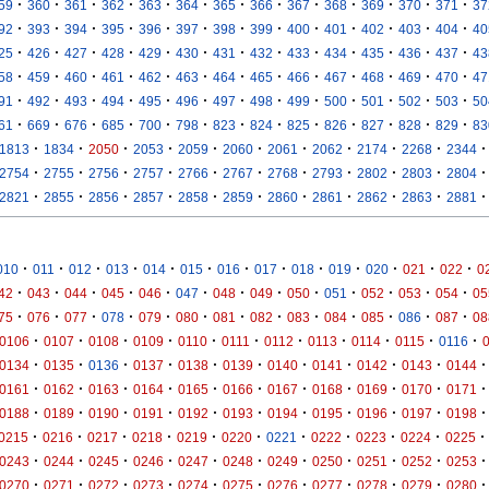
·
·
·
·
·
·
·
·
·
·
·
·
·
59
360
361
362
363
364
365
366
367
368
369
370
371
37
·
·
·
·
·
·
·
·
·
·
·
·
·
92
393
394
395
396
397
398
399
400
401
402
403
404
40
·
·
·
·
·
·
·
·
·
·
·
·
·
25
426
427
428
429
430
431
432
433
434
435
436
437
43
·
·
·
·
·
·
·
·
·
·
·
·
·
58
459
460
461
462
463
464
465
466
467
468
469
470
47
·
·
·
·
·
·
·
·
·
·
·
·
·
91
492
493
494
495
496
497
498
499
500
501
502
503
50
·
·
·
·
·
·
·
·
·
·
·
·
·
61
669
676
685
700
798
823
824
825
826
827
828
829
83
·
·
·
·
·
·
·
·
·
·
·
1813
1834
2050
2053
2059
2060
2061
2062
2174
2268
2344
·
·
·
·
·
·
·
·
·
·
·
2754
2755
2756
2757
2766
2767
2768
2793
2802
2803
2804
·
·
·
·
·
·
·
·
·
·
·
2821
2855
2856
2857
2858
2859
2860
2861
2862
2863
2881
·
·
·
·
·
·
·
·
·
·
·
·
·
010
011
012
013
014
015
016
017
018
019
020
021
022
0
·
·
·
·
·
·
·
·
·
·
·
·
·
42
043
044
045
046
047
048
049
050
051
052
053
054
05
·
·
·
·
·
·
·
·
·
·
·
·
·
75
076
077
078
079
080
081
082
083
084
085
086
087
08
·
·
·
·
·
·
·
·
·
·
·
0106
0107
0108
0109
0110
0111
0112
0113
0114
0115
0116
·
·
·
·
·
·
·
·
·
·
·
0134
0135
0136
0137
0138
0139
0140
0141
0142
0143
0144
·
·
·
·
·
·
·
·
·
·
·
0161
0162
0163
0164
0165
0166
0167
0168
0169
0170
0171
·
·
·
·
·
·
·
·
·
·
·
0188
0189
0190
0191
0192
0193
0194
0195
0196
0197
0198
·
·
·
·
·
·
·
·
·
·
·
0215
0216
0217
0218
0219
0220
0221
0222
0223
0224
0225
·
·
·
·
·
·
·
·
·
·
·
0243
0244
0245
0246
0247
0248
0249
0250
0251
0252
0253
·
·
·
·
·
·
·
·
·
·
·
0270
0271
0272
0273
0274
0275
0276
0277
0278
0279
0280