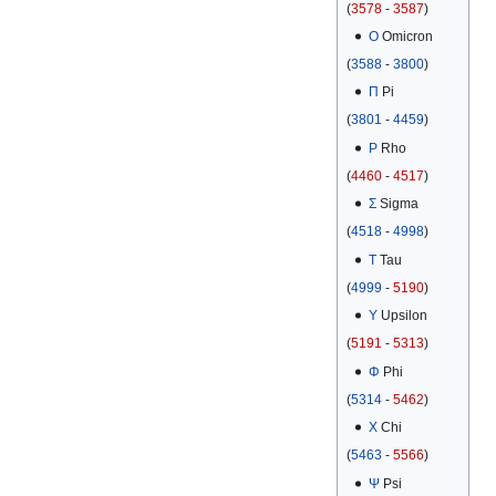
(
3578
-
3587
)
Ο
Omicron
(
3588
-
3800
)
Π
Pi
(
3801
-
4459
)
Ρ
Rho
(
4460
-
4517
)
Σ
Sigma
(
4518
-
4998
)
Τ
Tau
(
4999
-
5190
)
Υ
Upsilon
(
5191
-
5313
)
Φ
Phi
(
5314
-
5462
)
Χ
Chi
(
5463
-
5566
)
Ψ
Psi