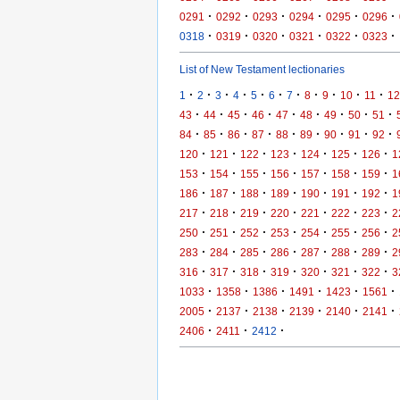
·
·
·
·
·
·
0291
0292
0293
0294
0295
0296
·
·
·
·
·
·
0318
0319
0320
0321
0322
0323
List of New Testament lectionaries
·
·
·
·
·
·
·
·
·
·
·
1
2
3
4
5
6
7
8
9
10
11
12
·
·
·
·
·
·
·
·
·
43
44
45
46
47
48
49
50
51
·
·
·
·
·
·
·
·
·
84
85
86
87
88
89
90
91
92
·
·
·
·
·
·
·
120
121
122
123
124
125
126
1
·
·
·
·
·
·
·
153
154
155
156
157
158
159
1
·
·
·
·
·
·
·
186
187
188
189
190
191
192
1
·
·
·
·
·
·
·
217
218
219
220
221
222
223
2
·
·
·
·
·
·
·
250
251
252
253
254
255
256
2
·
·
·
·
·
·
·
283
284
285
286
287
288
289
2
·
·
·
·
·
·
·
316
317
318
319
320
321
322
3
·
·
·
·
·
·
1033
1358
1386
1491
1423
1561
·
·
·
·
·
·
2005
2137
2138
2139
2140
2141
·
·
·
2406
2411
2412