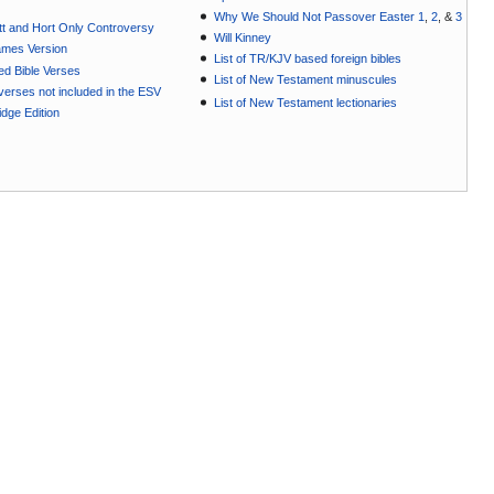
Why We Should Not Passover Easter 1
,
2
, &
3
t and Hort Only Controversy
Will Kinney
ames Version
List of TR/KJV based foreign bibles
ted Bible Verses
List of New Testament minuscules
e verses not included in the ESV
List of New Testament lectionaries
dge Edition