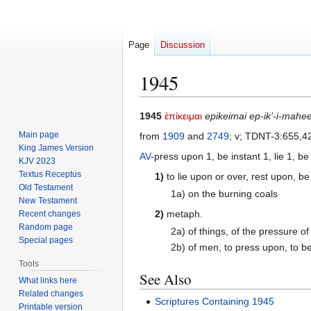
Page
Discussion
1945
Jump
Jump
1945
ἐπίκειμαι
epikeimai ep-ik’-i-mahe
to
to
Main page
from
1909
and
2749
; v; TDNT-3:655,4
navigation
search
King James Version
AV
-press upon 1, be instant 1, lie 1, be
KJV 2023
Textus Receptus
1)
to lie upon or over, rest upon, be
Old Testament
1a) on the burning coals
New Testament
2)
metaph.
Recent changes
Random page
2a) of things, of the pressure of
Special pages
2b) of men, to press upon, to b
Tools
See Also
What links here
Related changes
Scriptures Containing 1945
Printable version