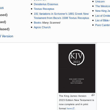
Unicorn
Desiderius Erasmus
The Westcot
tus
Textus Receptus
New King J
191 Variations in Scrivener’s 1881 Greek New
sed)
List of Omit
Testament from Beza's 1598 Textus Receptus
List of Bibl
sed)
Books
Many Scanned
Pure Cambri
Agros Church
Based)
d Version
The King James Version
2023 Edition New Testament is
now complete and in print
format
here
.