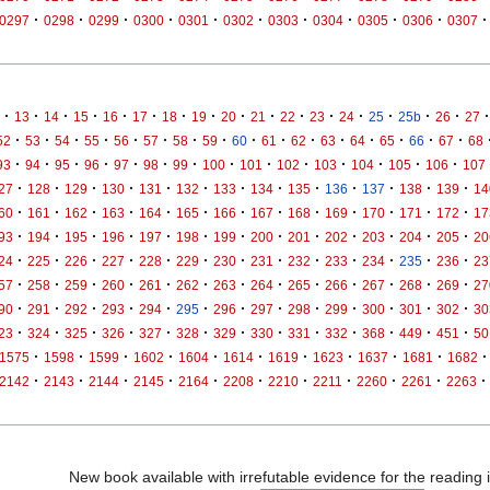
·
·
·
·
·
·
·
·
·
·
·
0297
0298
0299
0300
0301
0302
0303
0304
0305
0306
0307
·
·
·
·
·
·
·
·
·
·
·
·
·
·
·
·
·
13
14
15
16
17
18
19
20
21
22
23
24
25
25b
26
27
·
·
·
·
·
·
·
·
·
·
·
·
·
·
·
·
52
53
54
55
56
57
58
59
60
61
62
63
64
65
66
67
68
·
·
·
·
·
·
·
·
·
·
·
·
·
·
93
94
95
96
97
98
99
100
101
102
103
104
105
106
107
·
·
·
·
·
·
·
·
·
·
·
·
·
27
128
129
130
131
132
133
134
135
136
137
138
139
14
·
·
·
·
·
·
·
·
·
·
·
·
·
60
161
162
163
164
165
166
167
168
169
170
171
172
17
·
·
·
·
·
·
·
·
·
·
·
·
·
93
194
195
196
197
198
199
200
201
202
203
204
205
20
·
·
·
·
·
·
·
·
·
·
·
·
·
24
225
226
227
228
229
230
231
232
233
234
235
236
23
·
·
·
·
·
·
·
·
·
·
·
·
·
57
258
259
260
261
262
263
264
265
266
267
268
269
27
·
·
·
·
·
·
·
·
·
·
·
·
·
90
291
292
293
294
295
296
297
298
299
300
301
302
30
·
·
·
·
·
·
·
·
·
·
·
·
·
23
324
325
326
327
328
329
330
331
332
368
449
451
50
·
·
·
·
·
·
·
·
·
·
·
1575
1598
1599
1602
1604
1614
1619
1623
1637
1681
1682
·
·
·
·
·
·
·
·
·
·
·
2142
2143
2144
2145
2164
2208
2210
2211
2260
2261
2263
New book available with irrefutable evidence for the reading