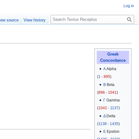
Log in
S
iew source
View history
e
a
r
c
h
Greek
Concordance
Α
Alpha
(
1
-
895
)
Β
Beta
(
896
-
1041
)
Γ
Gamma
(
1042
-
1137
)
Δ
Delta
(
1138
-
1435
)
Ε
Epsilon