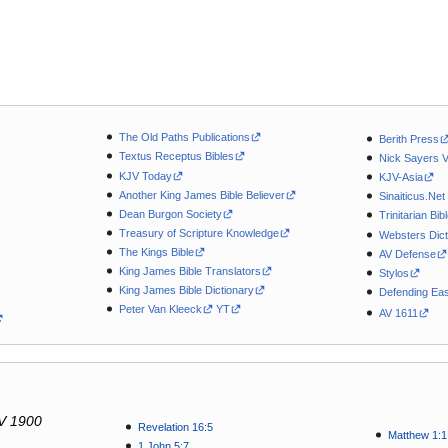
The Old Paths Publications
Berith Press
Textus Receptus Bibles
Nick Sayers 
KJV Today
KJV-Asia
Another King James Bible Believer
Sinaiticus.Net
Dean Burgon Society
Trinitarian Bib
Treasury of Scripture Knowledge
Websters Dict
The Kings Bible
AV Defense
King James Bible Translators
Stylos
King James Bible Dictionary
Defending Eas
Peter Van Kleeck
YT
AV 1611
V 1900
Revelation 16:5
Matthew 1:1
1 John 5:7