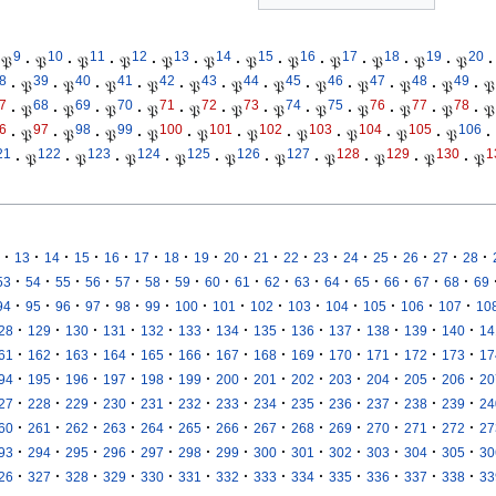
9
10
11
12
13
14
15
16
17
18
19
20
𝔓
·
𝔓
·
𝔓
·
𝔓
·
𝔓
·
𝔓
·
𝔓
·
𝔓
·
𝔓
·
𝔓
·
𝔓
·
𝔓
·
8
39
40
41
42
43
44
45
46
47
48
49
·
𝔓
·
𝔓
·
𝔓
·
𝔓
·
𝔓
·
𝔓
·
𝔓
·
𝔓
·
𝔓
·
𝔓
·
𝔓
·
𝔓
7
68
69
70
71
72
73
74
75
76
77
78
·
𝔓
·
𝔓
·
𝔓
·
𝔓
·
𝔓
·
𝔓
·
𝔓
·
𝔓
·
𝔓
·
𝔓
·
𝔓
·
𝔓
6
97
98
99
100
101
102
103
104
105
106
·
𝔓
·
𝔓
·
𝔓
·
𝔓
·
𝔓
·
𝔓
·
𝔓
·
𝔓
·
𝔓
·
𝔓
·
21
122
123
124
125
126
127
128
129
130
1
·
𝔓
·
𝔓
·
𝔓
·
𝔓
·
𝔓
·
𝔓
·
𝔓
·
𝔓
·
𝔓
·
𝔓
·
·
·
·
·
·
·
·
·
·
·
·
·
·
·
·
·
13
14
15
16
17
18
19
20
21
22
23
24
25
26
27
28
·
·
·
·
·
·
·
·
·
·
·
·
·
·
·
·
53
54
55
56
57
58
59
60
61
62
63
64
65
66
67
68
69
·
·
·
·
·
·
·
·
·
·
·
·
·
·
94
95
96
97
98
99
100
101
102
103
104
105
106
107
10
·
·
·
·
·
·
·
·
·
·
·
·
·
28
129
130
131
132
133
134
135
136
137
138
139
140
14
·
·
·
·
·
·
·
·
·
·
·
·
·
61
162
163
164
165
166
167
168
169
170
171
172
173
17
·
·
·
·
·
·
·
·
·
·
·
·
·
94
195
196
197
198
199
200
201
202
203
204
205
206
20
·
·
·
·
·
·
·
·
·
·
·
·
·
27
228
229
230
231
232
233
234
235
236
237
238
239
24
·
·
·
·
·
·
·
·
·
·
·
·
·
60
261
262
263
264
265
266
267
268
269
270
271
272
27
·
·
·
·
·
·
·
·
·
·
·
·
·
93
294
295
296
297
298
299
300
301
302
303
304
305
30
·
·
·
·
·
·
·
·
·
·
·
·
·
26
327
328
329
330
331
332
333
334
335
336
337
338
33