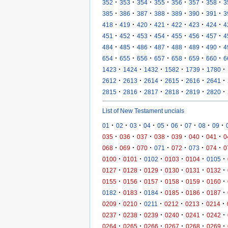
·
·
·
·
·
·
·
352
353
354
355
356
357
358
3
·
·
·
·
·
·
·
385
386
387
388
389
390
391
3
·
·
·
·
·
·
·
418
419
420
421
422
423
424
4
·
·
·
·
·
·
·
451
452
453
454
455
456
457
4
·
·
·
·
·
·
·
484
485
486
487
488
489
490
4
·
·
·
·
·
·
·
654
655
656
657
658
659
660
6
·
·
·
·
·
·
1423
1424
1432
1582
1739
1780
·
·
·
·
·
·
2612
2613
2614
2615
2616
2641
·
·
·
·
·
·
2815
2816
2817
2818
2819
2820
List of New Testament uncials
·
·
·
·
·
·
·
·
·
01
02
03
04
05
06
07
08
09
·
·
·
·
·
·
·
035
036
037
038
039
040
041
0
·
·
·
·
·
·
·
068
069
070
071
072
073
074
0
·
·
·
·
·
·
0100
0101
0102
0103
0104
0105
·
·
·
·
·
·
0127
0128
0129
0130
0131
0132
·
·
·
·
·
·
0155
0156
0157
0158
0159
0160
·
·
·
·
·
·
0182
0183
0184
0185
0186
0187
·
·
·
·
·
·
0209
0210
0211
0212
0213
0214
·
·
·
·
·
·
0237
0238
0239
0240
0241
0242
·
·
·
·
·
·
0264
0265
0266
0267
0268
0269