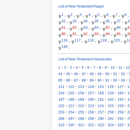
List of New Testament Papyri
1
2
3
4
5
6
7
8
𝔓
·
𝔓
·
𝔓
·
𝔓
·
𝔓
·
𝔓
·
𝔓
·
𝔓
·
32
33
34
35
36
37
3
𝔓
·
𝔓
·
𝔓
·
𝔓
·
𝔓
·
𝔓
·
𝔓
61
62
63
64
65
66
6
𝔓
·
𝔓
·
𝔓
·
𝔓
·
𝔓
·
𝔓
·
𝔓
90
91
92
93
94
95
9
𝔓
·
𝔓
·
𝔓
·
𝔓
·
𝔓
·
𝔓
·
𝔓
116
117
118
119
120
1
𝔓
·
𝔓
·
𝔓
·
𝔓
·
𝔓
·
𝔓
140
𝔓
·
List of New Testament minuscules
·
·
·
·
·
·
·
·
·
·
·
1
2
3
4
5
6
7
8
9
10
11
12
·
·
·
·
·
·
·
·
·
44
45
46
47
48
49
50
51
52
·
·
·
·
·
·
·
·
·
85
86
87
88
89
90
91
92
93
·
·
·
·
·
·
·
121
122
123
124
125
126
127
1
·
·
·
·
·
·
·
154
155
156
157
158
159
160
1
·
·
·
·
·
·
·
187
188
189
190
191
192
193
1
·
·
·
·
·
·
·
220
221
222
223
224
225
226
2
·
·
·
·
·
·
·
253
254
255
256
257
258
259
2
·
·
·
·
·
·
·
286
287
288
289
290
291
292
2
·
·
·
·
·
·
·
319
320
321
322
323
324
325
3