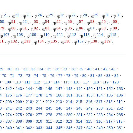
21
22
23
24
25
26
27
28
29
30
31
𝔓
·
𝔓
·
𝔓
·
𝔓
·
𝔓
·
𝔓
·
𝔓
·
𝔓
·
𝔓
·
𝔓
·
𝔓
·
50
51
52
53
54
55
56
57
58
59
60
·
𝔓
·
𝔓
·
𝔓
·
𝔓
·
𝔓
·
𝔓
·
𝔓
·
𝔓
·
𝔓
·
𝔓
·
79
80
81
82
83
84
85
86
87
88
89
·
𝔓
·
𝔓
·
𝔓
·
𝔓
·
𝔓
·
𝔓
·
𝔓
·
𝔓
·
𝔓
·
𝔓
·
107
108
109
110
111
112
113
114
115
𝔓
·
𝔓
·
𝔓
·
𝔓
·
𝔓
·
𝔓
·
𝔓
·
𝔓
·
𝔓
·
31
132
133
134
135
136
137
138
139
·
𝔓
·
𝔓
·
𝔓
·
𝔓
·
𝔓
·
𝔓
·
𝔓
·
𝔓
·
·
·
·
·
·
·
·
·
·
·
·
·
·
·
·
29
30
31
32
33
34
35
36
37
38
39
40
41
42
43
·
·
·
·
·
·
·
·
·
·
·
·
·
·
·
·
70
71
72
73
74
75
76
77
78
79
80
81
82
83
84
·
·
·
·
·
·
·
·
·
·
·
·
·
8
109
110
111
112
113
114
115
116
117
118
119
120
·
·
·
·
·
·
·
·
·
·
·
·
·
1
142
143
144
145
146
147
148
149
150
151
152
153
·
·
·
·
·
·
·
·
·
·
·
·
·
4
175
176
177
178
179
180
181
182
183
184
185
186
·
·
·
·
·
·
·
·
·
·
·
·
·
7
208
209
210
211
212
213
214
215
216
217
218
219
·
·
·
·
·
·
·
·
·
·
·
·
·
0
241
242
243
244
245
246
247
248
249
250
251
252
·
·
·
·
·
·
·
·
·
·
·
·
·
3
274
275
276
277
278
279
280
281
282
283
284
285
·
·
·
·
·
·
·
·
·
·
·
·
·
6
307
308
309
310
311
312
313
314
315
316
317
318
·
·
·
·
·
·
·
·
·
·
·
·
·
9
340
341
342
343
344
345
346
347
348
349
350
351