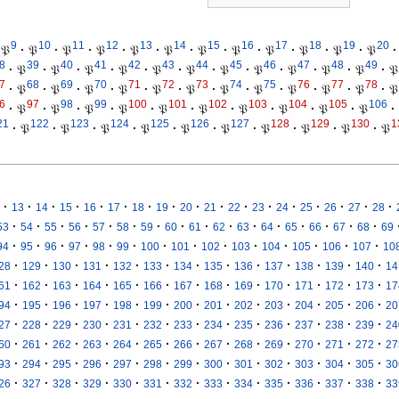
9
10
11
12
13
14
15
16
17
18
19
20
𝔓
·
𝔓
·
𝔓
·
𝔓
·
𝔓
·
𝔓
·
𝔓
·
𝔓
·
𝔓
·
𝔓
·
𝔓
·
𝔓
·
8
39
40
41
42
43
44
45
46
47
48
49
·
𝔓
·
𝔓
·
𝔓
·
𝔓
·
𝔓
·
𝔓
·
𝔓
·
𝔓
·
𝔓
·
𝔓
·
𝔓
·
𝔓
7
68
69
70
71
72
73
74
75
76
77
78
·
𝔓
·
𝔓
·
𝔓
·
𝔓
·
𝔓
·
𝔓
·
𝔓
·
𝔓
·
𝔓
·
𝔓
·
𝔓
·
𝔓
6
97
98
99
100
101
102
103
104
105
106
·
𝔓
·
𝔓
·
𝔓
·
𝔓
·
𝔓
·
𝔓
·
𝔓
·
𝔓
·
𝔓
·
𝔓
·
21
122
123
124
125
126
127
128
129
130
1
·
𝔓
·
𝔓
·
𝔓
·
𝔓
·
𝔓
·
𝔓
·
𝔓
·
𝔓
·
𝔓
·
𝔓
·
·
·
·
·
·
·
·
·
·
·
·
·
·
·
·
·
13
14
15
16
17
18
19
20
21
22
23
24
25
26
27
28
·
·
·
·
·
·
·
·
·
·
·
·
·
·
·
·
53
54
55
56
57
58
59
60
61
62
63
64
65
66
67
68
69
·
·
·
·
·
·
·
·
·
·
·
·
·
·
94
95
96
97
98
99
100
101
102
103
104
105
106
107
10
·
·
·
·
·
·
·
·
·
·
·
·
·
28
129
130
131
132
133
134
135
136
137
138
139
140
14
·
·
·
·
·
·
·
·
·
·
·
·
·
61
162
163
164
165
166
167
168
169
170
171
172
173
17
·
·
·
·
·
·
·
·
·
·
·
·
·
94
195
196
197
198
199
200
201
202
203
204
205
206
20
·
·
·
·
·
·
·
·
·
·
·
·
·
27
228
229
230
231
232
233
234
235
236
237
238
239
24
·
·
·
·
·
·
·
·
·
·
·
·
·
60
261
262
263
264
265
266
267
268
269
270
271
272
27
·
·
·
·
·
·
·
·
·
·
·
·
·
93
294
295
296
297
298
299
300
301
302
303
304
305
30
·
·
·
·
·
·
·
·
·
·
·
·
·
26
327
328
329
330
331
332
333
334
335
336
337
338
33