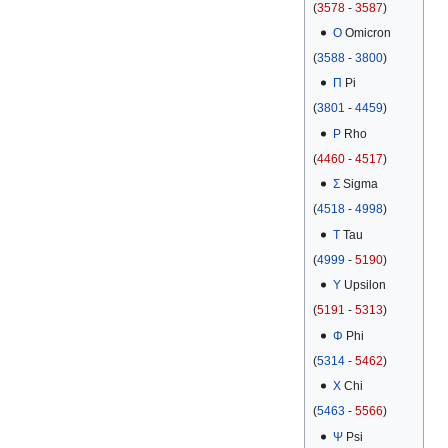
(
3578
-
3587
)
Ο
Omicron
(
3588
-
3800
)
Π
Pi
(
3801
-
4459
)
Ρ
Rho
(
4460
-
4517
)
Σ
Sigma
(
4518
-
4998
)
Τ
Tau
(
4999
-
5190
)
Υ
Upsilon
(
5191
-
5313
)
Φ
Phi
(
5314
-
5462
)
Χ
Chi
(
5463
-
5566
)
Ψ
Psi