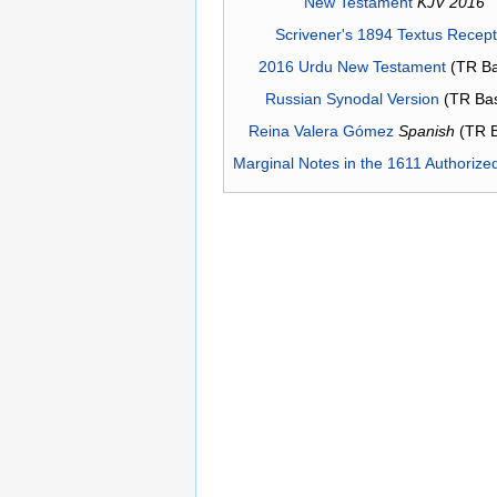
New Testament
KJV 2016
Scrivener's 1894 Textus Recep
2016 Urdu New Testament
(TR Ba
Russian Synodal Version
(TR Ba
Reina Valera Gómez
Spanish
(TR 
Marginal Notes in the 1611 Authorize