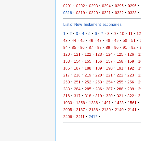
·
·
·
·
·
·
0291
0292
0293
0294
0295
0296
·
·
·
·
·
·
0318
0319
0320
0321
0322
0323
List of New Testament lectionaries
·
·
·
·
·
·
·
·
·
·
·
1
2
3
4
5
6
7
8
9
10
11
12
·
·
·
·
·
·
·
·
·
43
44
45
46
47
48
49
50
51
·
·
·
·
·
·
·
·
·
84
85
86
87
88
89
90
91
92
·
·
·
·
·
·
·
120
121
122
123
124
125
126
1
·
·
·
·
·
·
·
153
154
155
156
157
158
159
1
·
·
·
·
·
·
·
186
187
188
189
190
191
192
1
·
·
·
·
·
·
·
217
218
219
220
221
222
223
2
·
·
·
·
·
·
·
250
251
252
253
254
255
256
2
·
·
·
·
·
·
·
283
284
285
286
287
288
289
2
·
·
·
·
·
·
·
316
317
318
319
320
321
322
3
·
·
·
·
·
·
1033
1358
1386
1491
1423
1561
·
·
·
·
·
·
2005
2137
2138
2139
2140
2141
·
·
·
2406
2411
2412