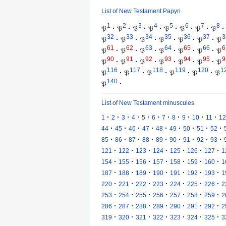
List of New Testament Papyri
1
2
3
4
5
6
7
8
𝔓
·
𝔓
·
𝔓
·
𝔓
·
𝔓
·
𝔓
·
𝔓
·
𝔓
·
32
33
34
35
36
37
3
𝔓
·
𝔓
·
𝔓
·
𝔓
·
𝔓
·
𝔓
·
𝔓
61
62
63
64
65
66
6
𝔓
·
𝔓
·
𝔓
·
𝔓
·
𝔓
·
𝔓
·
𝔓
90
91
92
93
94
95
9
𝔓
·
𝔓
·
𝔓
·
𝔓
·
𝔓
·
𝔓
·
𝔓
116
117
118
119
120
1
𝔓
·
𝔓
·
𝔓
·
𝔓
·
𝔓
·
𝔓
140
𝔓
·
List of New Testament minuscules
·
·
·
·
·
·
·
·
·
·
·
1
2
3
4
5
6
7
8
9
10
11
12
·
·
·
·
·
·
·
·
·
44
45
46
47
48
49
50
51
52
·
·
·
·
·
·
·
·
·
85
86
87
88
89
90
91
92
93
·
·
·
·
·
·
·
121
122
123
124
125
126
127
1
·
·
·
·
·
·
·
154
155
156
157
158
159
160
1
·
·
·
·
·
·
·
187
188
189
190
191
192
193
1
·
·
·
·
·
·
·
220
221
222
223
224
225
226
2
·
·
·
·
·
·
·
253
254
255
256
257
258
259
2
·
·
·
·
·
·
·
286
287
288
289
290
291
292
2
·
·
·
·
·
·
·
319
320
321
322
323
324
325
3