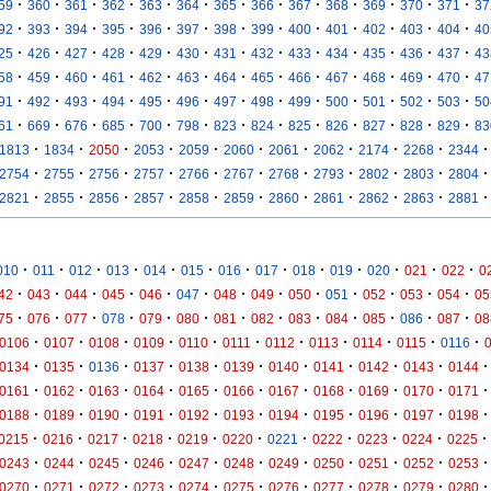
·
·
·
·
·
·
·
·
·
·
·
·
·
59
360
361
362
363
364
365
366
367
368
369
370
371
37
·
·
·
·
·
·
·
·
·
·
·
·
·
92
393
394
395
396
397
398
399
400
401
402
403
404
40
·
·
·
·
·
·
·
·
·
·
·
·
·
25
426
427
428
429
430
431
432
433
434
435
436
437
43
·
·
·
·
·
·
·
·
·
·
·
·
·
58
459
460
461
462
463
464
465
466
467
468
469
470
47
·
·
·
·
·
·
·
·
·
·
·
·
·
91
492
493
494
495
496
497
498
499
500
501
502
503
50
·
·
·
·
·
·
·
·
·
·
·
·
·
61
669
676
685
700
798
823
824
825
826
827
828
829
83
·
·
·
·
·
·
·
·
·
·
·
1813
1834
2050
2053
2059
2060
2061
2062
2174
2268
2344
·
·
·
·
·
·
·
·
·
·
·
2754
2755
2756
2757
2766
2767
2768
2793
2802
2803
2804
·
·
·
·
·
·
·
·
·
·
·
2821
2855
2856
2857
2858
2859
2860
2861
2862
2863
2881
·
·
·
·
·
·
·
·
·
·
·
·
·
010
011
012
013
014
015
016
017
018
019
020
021
022
0
·
·
·
·
·
·
·
·
·
·
·
·
·
42
043
044
045
046
047
048
049
050
051
052
053
054
05
·
·
·
·
·
·
·
·
·
·
·
·
·
75
076
077
078
079
080
081
082
083
084
085
086
087
08
·
·
·
·
·
·
·
·
·
·
·
0106
0107
0108
0109
0110
0111
0112
0113
0114
0115
0116
·
·
·
·
·
·
·
·
·
·
·
0134
0135
0136
0137
0138
0139
0140
0141
0142
0143
0144
·
·
·
·
·
·
·
·
·
·
·
0161
0162
0163
0164
0165
0166
0167
0168
0169
0170
0171
·
·
·
·
·
·
·
·
·
·
·
0188
0189
0190
0191
0192
0193
0194
0195
0196
0197
0198
·
·
·
·
·
·
·
·
·
·
·
0215
0216
0217
0218
0219
0220
0221
0222
0223
0224
0225
·
·
·
·
·
·
·
·
·
·
·
0243
0244
0245
0246
0247
0248
0249
0250
0251
0252
0253
·
·
·
·
·
·
·
·
·
·
·
0270
0271
0272
0273
0274
0275
0276
0277
0278
0279
0280