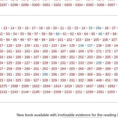
·
·
·
·
·
·
·
·
·
·
·
0297
0298
0299
0300
0301
0302
0303
0304
0305
0306
0307
·
·
·
·
·
·
·
·
·
·
·
·
·
·
·
·
·
13
14
15
16
17
18
19
20
21
22
23
24
25
25b
26
27
·
·
·
·
·
·
·
·
·
·
·
·
·
·
·
·
52
53
54
55
56
57
58
59
60
61
62
63
64
65
66
67
68
·
·
·
·
·
·
·
·
·
·
·
·
·
·
93
94
95
96
97
98
99
100
101
102
103
104
105
106
107
·
·
·
·
·
·
·
·
·
·
·
·
·
27
128
129
130
131
132
133
134
135
136
137
138
139
14
·
·
·
·
·
·
·
·
·
·
·
·
·
60
161
162
163
164
165
166
167
168
169
170
171
172
17
·
·
·
·
·
·
·
·
·
·
·
·
·
93
194
195
196
197
198
199
200
201
202
203
204
205
20
·
·
·
·
·
·
·
·
·
·
·
·
·
24
225
226
227
228
229
230
231
232
233
234
235
236
23
·
·
·
·
·
·
·
·
·
·
·
·
·
57
258
259
260
261
262
263
264
265
266
267
268
269
27
·
·
·
·
·
·
·
·
·
·
·
·
·
90
291
292
293
294
295
296
297
298
299
300
301
302
30
·
·
·
·
·
·
·
·
·
·
·
·
·
23
324
325
326
327
328
329
330
331
332
368
449
451
50
·
·
·
·
·
·
·
·
·
·
·
1575
1598
1599
1602
1604
1614
1619
1623
1637
1681
1682
·
·
·
·
·
·
·
·
·
·
·
2142
2143
2144
2145
2164
2208
2210
2211
2260
2261
2263
New book available with irrefutable evidence for the reading