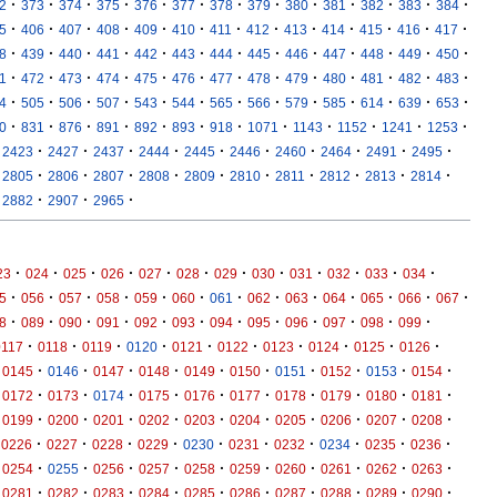
·
·
·
·
·
·
·
·
·
·
·
·
·
2
373
374
375
376
377
378
379
380
381
382
383
384
·
·
·
·
·
·
·
·
·
·
·
·
·
5
406
407
408
409
410
411
412
413
414
415
416
417
·
·
·
·
·
·
·
·
·
·
·
·
·
8
439
440
441
442
443
444
445
446
447
448
449
450
·
·
·
·
·
·
·
·
·
·
·
·
·
1
472
473
474
475
476
477
478
479
480
481
482
483
·
·
·
·
·
·
·
·
·
·
·
·
·
4
505
506
507
543
544
565
566
579
585
614
639
653
·
·
·
·
·
·
·
·
·
·
·
·
0
831
876
891
892
893
918
1071
1143
1152
1241
1253
·
·
·
·
·
·
·
·
·
·
2423
2427
2437
2444
2445
2446
2460
2464
2491
2495
·
·
·
·
·
·
·
·
·
·
2805
2806
2807
2808
2809
2810
2811
2812
2813
2814
·
·
·
2882
2907
2965
·
·
·
·
·
·
·
·
·
·
·
·
23
024
025
026
027
028
029
030
031
032
033
034
·
·
·
·
·
·
·
·
·
·
·
·
·
5
056
057
058
059
060
061
062
063
064
065
066
067
·
·
·
·
·
·
·
·
·
·
·
·
8
089
090
091
092
093
094
095
096
097
098
099
·
·
·
·
·
·
·
·
·
·
0117
0118
0119
0120
0121
0122
0123
0124
0125
0126
·
·
·
·
·
·
·
·
·
·
0145
0146
0147
0148
0149
0150
0151
0152
0153
0154
·
·
·
·
·
·
·
·
·
·
0172
0173
0174
0175
0176
0177
0178
0179
0180
0181
·
·
·
·
·
·
·
·
·
·
0199
0200
0201
0202
0203
0204
0205
0206
0207
0208
·
·
·
·
·
·
·
·
·
·
0226
0227
0228
0229
0230
0231
0232
0234
0235
0236
·
·
·
·
·
·
·
·
·
·
0254
0255
0256
0257
0258
0259
0260
0261
0262
0263
·
·
·
·
·
·
·
·
·
·
0281
0282
0283
0284
0285
0286
0287
0288
0289
0290