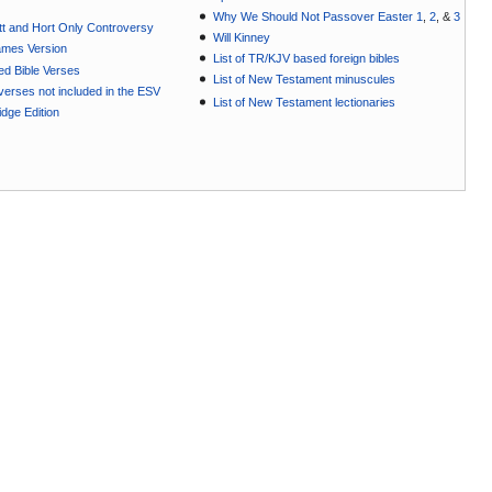
Why We Should Not Passover Easter 1
,
2
, &
3
t and Hort Only Controversy
Will Kinney
ames Version
List of TR/KJV based foreign bibles
ted Bible Verses
List of New Testament minuscules
e verses not included in the ESV
List of New Testament lectionaries
dge Edition