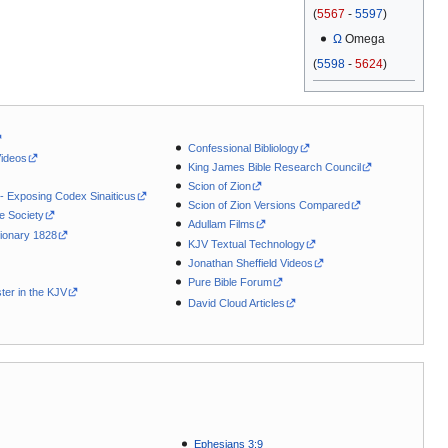
(
5567
-
5597
)
Ω
Omega
(
5598
-
5624
)
Confessional Bibliology
Videos
King James Bible Research Council
Scion of Zion
 - Exposing Codex Sinaiticus
Scion of Zion Versions Compared
le Society
Adullam Films
ionary 1828
KJV Textual Technology
Jonathan Sheffield Videos
Pure Bible Forum
ter in the KJV
David Cloud Articles
Ephesians 3:9