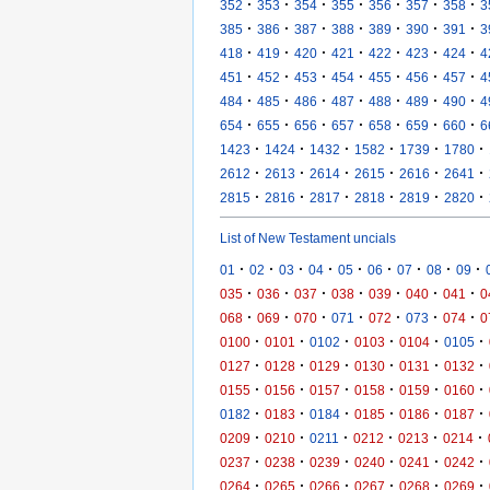
·
·
·
·
·
·
·
352
353
354
355
356
357
358
3
·
·
·
·
·
·
·
385
386
387
388
389
390
391
3
·
·
·
·
·
·
·
418
419
420
421
422
423
424
4
·
·
·
·
·
·
·
451
452
453
454
455
456
457
4
·
·
·
·
·
·
·
484
485
486
487
488
489
490
4
·
·
·
·
·
·
·
654
655
656
657
658
659
660
6
·
·
·
·
·
·
1423
1424
1432
1582
1739
1780
·
·
·
·
·
·
2612
2613
2614
2615
2616
2641
·
·
·
·
·
·
2815
2816
2817
2818
2819
2820
List of New Testament uncials
·
·
·
·
·
·
·
·
·
01
02
03
04
05
06
07
08
09
·
·
·
·
·
·
·
035
036
037
038
039
040
041
0
·
·
·
·
·
·
·
068
069
070
071
072
073
074
0
·
·
·
·
·
·
0100
0101
0102
0103
0104
0105
·
·
·
·
·
·
0127
0128
0129
0130
0131
0132
·
·
·
·
·
·
0155
0156
0157
0158
0159
0160
·
·
·
·
·
·
0182
0183
0184
0185
0186
0187
·
·
·
·
·
·
0209
0210
0211
0212
0213
0214
·
·
·
·
·
·
0237
0238
0239
0240
0241
0242
·
·
·
·
·
·
0264
0265
0266
0267
0268
0269