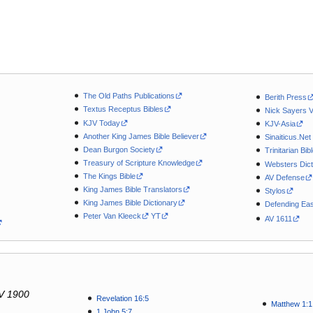
The Old Paths Publications
Berith Press
Textus Receptus Bibles
Nick Sayers 
KJV Today
KJV-Asia
Another King James Bible Believer
Sinaiticus.Net
Dean Burgon Society
Trinitarian Bib
Treasury of Scripture Knowledge
Websters Dict
The Kings Bible
AV Defense
King James Bible Translators
Stylos
King James Bible Dictionary
Defending Eas
Peter Van Kleeck
YT
AV 1611
V 1900
Revelation 16:5
Matthew 1:1
1 John 5:7