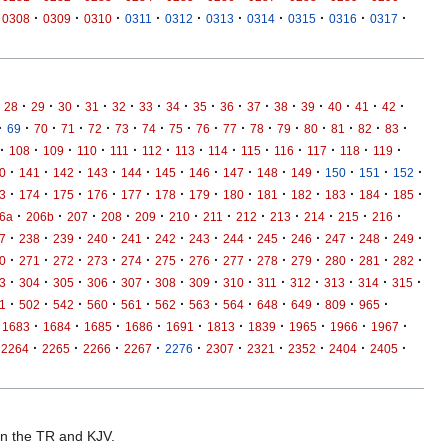
·
·
·
·
·
·
·
·
·
·
0308
0309
0310
0311
0312
0313
0314
0315
0316
0317
·
·
·
·
·
·
·
·
·
·
·
·
·
·
·
28
29
30
31
32
33
34
35
36
37
38
39
40
41
42
·
·
·
·
·
·
·
·
·
·
·
·
·
·
·
·
69
70
71
72
73
74
75
76
77
78
79
80
81
82
83
·
·
·
·
·
·
·
·
·
·
·
·
·
108
109
110
111
112
113
114
115
116
117
118
119
·
·
·
·
·
·
·
·
·
·
·
·
·
0
141
142
143
144
145
146
147
148
149
150
151
152
·
·
·
·
·
·
·
·
·
·
·
·
·
3
174
175
176
177
178
179
180
181
182
183
184
185
·
·
·
·
·
·
·
·
·
·
·
·
6a
206b
207
208
209
210
211
212
213
214
215
216
·
·
·
·
·
·
·
·
·
·
·
·
·
7
238
239
240
241
242
243
244
245
246
247
248
249
·
·
·
·
·
·
·
·
·
·
·
·
·
0
271
272
273
274
275
276
277
278
279
280
281
282
·
·
·
·
·
·
·
·
·
·
·
·
·
3
304
305
306
307
308
309
310
311
312
313
314
315
·
·
·
·
·
·
·
·
·
·
·
·
1
502
542
560
561
562
563
564
648
649
809
965
·
·
·
·
·
·
·
·
·
·
1683
1684
1685
1686
1691
1813
1839
1965
1966
1967
·
·
·
·
·
·
·
·
·
·
2264
2265
2266
2267
2276
2307
2321
2352
2404
2405
 in the TR and KJV.