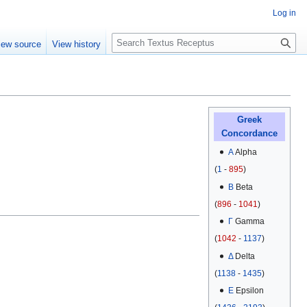
Log in
S
iew source
View history
e
a
r
c
h
Greek
Concordance
Α
Alpha
(
1
-
895
)
Β
Beta
(
896
-
1041
)
Γ
Gamma
(
1042
-
1137
)
Δ
Delta
(
1138
-
1435
)
Ε
Epsilon