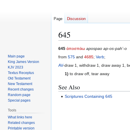
Page
Discussion
645
Jump
Jump
645
ἀποσπάω
apospao ap-os-pah’-o
to
to
Main page
from
575
and
4685
;
Verb
;
navigation
search
King James Version
AV
-draw 1, withdraw 1, draw away 1, be
KJV 2023
Textus Receptus
1)
to draw off, tear away
Old Testament
New Testament
See Also
Recent changes
Random page
Scriptures Containing 645
Special pages
Tools
What links here
Related changes
Printable version