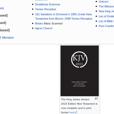
Unicorn
Desiderius Erasmus
The Westcot
tus
Textus Receptus
New King J
191 Variations in Scrivener’s 1881 Greek New
sed)
List of Omit
Testament from Beza's 1598 Textus Receptus
List of Bibl
sed)
Books
Many Scanned
Pure Cambri
Agros Church
Based)
d Version
The King James Version
2023 Edition New Testament is
now complete and in print
format
here
.