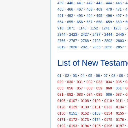
·
·
·
·
·
·
·
439
440
441
442
443
444
445
4
·
·
·
·
·
·
·
465
466
467
468
469
470
471
4
·
·
·
·
·
·
·
491
492
493
494
495
496
497
4
·
·
·
·
·
·
·
654
655
656
657
658
659
660
6
·
·
·
·
·
·
918
1071
1143
1152
1241
1253
1
·
·
·
·
·
·
2344
2423
2427
2437
2444
2445
·
·
·
·
·
·
2766
2767
2768
2793
2802
2803
·
·
·
·
·
·
2819
2820
2821
2855
2856
2857
List of New Testam
·
·
·
·
·
·
·
·
·
01
02
03
04
05
06
07
08
09
·
·
·
·
·
·
·
029
030
031
032
033
034
035
0
·
·
·
·
·
·
·
055
056
057
058
059
060
061
0
·
·
·
·
·
·
·
081
082
083
084
085
086
087
0
·
·
·
·
·
·
0106
0107
0108
0109
0110
0111
·
·
·
·
·
·
0128
0129
0130
0131
0132
0134
·
·
·
·
·
·
0150
0151
0152
0153
0154
0155
·
·
·
·
·
·
0171
0172
0173
0174
0175
0176
·
·
·
·
·
·
0192
0193
0194
0195
0196
0197