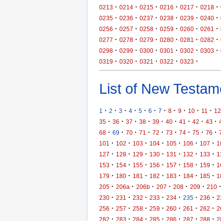
·
·
·
·
·
·
0213
0214
0215
0216
0217
0218
·
·
·
·
·
·
0235
0236
0237
0238
0239
0240
·
·
·
·
·
·
0256
0257
0258
0259
0260
0261
·
·
·
·
·
·
0277
0278
0279
0280
0281
0282
·
·
·
·
·
·
0298
0299
0300
0301
0302
0303
·
·
·
·
·
0319
0320
0321
0322
0323
List of New Testame
·
·
·
·
·
·
·
·
·
·
·
1
2
3
4
5
6
7
8
9
10
11
12
·
·
·
·
·
·
·
·
·
35
36
37
38
39
40
41
42
43
·
·
·
·
·
·
·
·
·
68
69
70
71
72
73
74
75
76
·
·
·
·
·
·
·
101
102
103
104
105
106
107
1
·
·
·
·
·
·
·
127
128
129
130
131
132
133
1
·
·
·
·
·
·
·
153
154
155
156
157
158
159
1
·
·
·
·
·
·
·
179
180
181
182
183
184
185
1
·
·
·
·
·
·
205
206a
206b
207
208
209
210
·
·
·
·
·
·
·
230
231
232
233
234
235
236
2
·
·
·
·
·
·
·
256
257
258
259
260
261
262
2
·
·
·
·
·
·
·
282
283
284
285
286
287
288
2