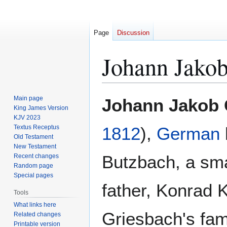
Page
Discussion
Johann Jakob
Jump
Jump
Main page
Johann Jakob 
to
to
King James Version
KJV 2023
navigation
search
Textus Receptus
1812
),
German
Old Testament
New Testament
Butzbach, a sma
Recent changes
Random page
Special pages
father, Konrad 
Tools
What links here
Griesbach's fam
Related changes
Printable version