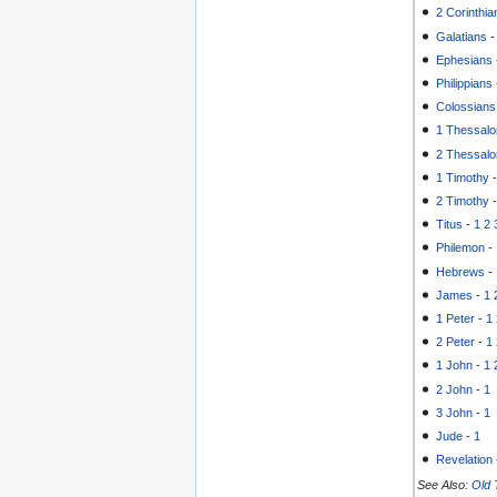
2 Corinthia
Galatians
Ephesians
Philippians
Colossians
1 Thessalo
2 Thessalo
1 Timothy
2 Timothy
Titus
-
1
2
Philemon
-
Hebrews
-
James
-
1
1 Peter
-
1
2 Peter
-
1
1 John
-
1
2 John
-
1
3 John
-
1
Jude
-
1
Revelation
See Also:
Old 