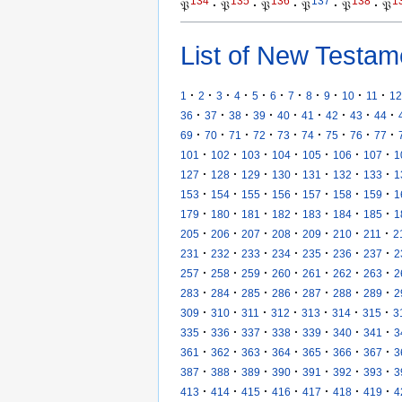
134
135
136
137
138
1
𝔓
·
𝔓
·
𝔓
·
𝔓
·
𝔓
·
𝔓
List of New Testam
·
·
·
·
·
·
·
·
·
·
·
1
2
3
4
5
6
7
8
9
10
11
12
·
·
·
·
·
·
·
·
·
36
37
38
39
40
41
42
43
44
·
·
·
·
·
·
·
·
·
69
70
71
72
73
74
75
76
77
·
·
·
·
·
·
·
101
102
103
104
105
106
107
1
·
·
·
·
·
·
·
127
128
129
130
131
132
133
1
·
·
·
·
·
·
·
153
154
155
156
157
158
159
1
·
·
·
·
·
·
·
179
180
181
182
183
184
185
1
·
·
·
·
·
·
·
205
206
207
208
209
210
211
2
·
·
·
·
·
·
·
231
232
233
234
235
236
237
2
·
·
·
·
·
·
·
257
258
259
260
261
262
263
2
·
·
·
·
·
·
·
283
284
285
286
287
288
289
2
·
·
·
·
·
·
·
309
310
311
312
313
314
315
3
·
·
·
·
·
·
·
335
336
337
338
339
340
341
3
·
·
·
·
·
·
·
361
362
363
364
365
366
367
3
·
·
·
·
·
·
·
387
388
389
390
391
392
393
3
·
·
·
·
·
·
·
413
414
415
416
417
418
419
4