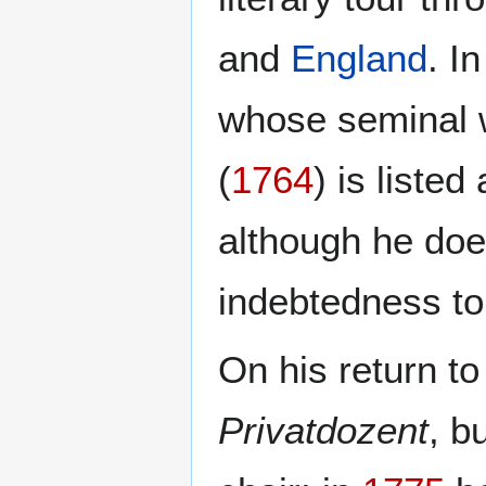
and
England
. I
whose seminal
(
1764
) is liste
although he do
indebtedness t
On his return t
Privatdozent
, b