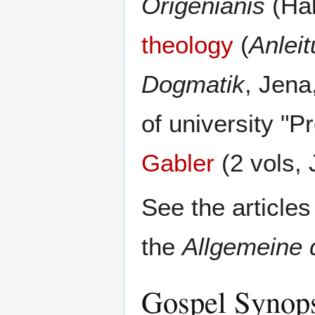
Origenianis
(Hal
theology
(
Anlei
Dogmatik
, Jena
of university "
Gabler
(2 vols,
See the article
the
Allgemeine 
Gospel Synop