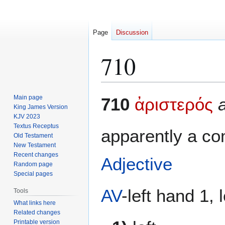
Page
Discussion
710
Jump
Jump
Main page
710
ἀριστερός
a
to
to
King James Version
KJV 2023
navigation
search
Textus Receptus
apparently a co
Old Testament
New Testament
Recent changes
Adjective
Random page
Special pages
AV
-left hand 1, l
Tools
What links here
Related changes
Printable version