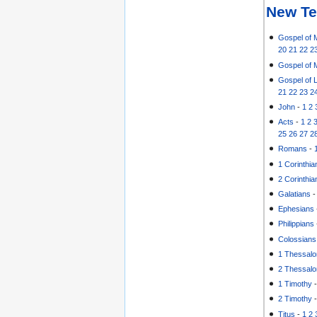
New Te
Gospel of 
20
21
22
2
Gospel of 
Gospel of 
21
22
23
2
John
-
1
2
Acts
-
1
2
25
26
27
2
Romans
-
1 Corinthia
2 Corinthia
Galatians
Ephesians
Philippians
Colossians
1 Thessalo
2 Thessalo
1 Timothy
2 Timothy
Titus
-
1
2