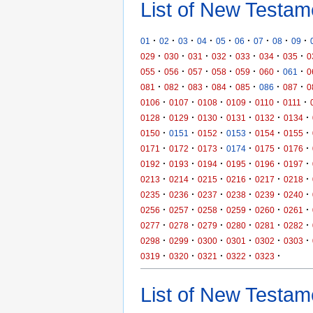
List of New Testam
·
·
·
·
·
·
·
·
·
01
02
03
04
05
06
07
08
09
·
·
·
·
·
·
·
029
030
031
032
033
034
035
0
·
·
·
·
·
·
·
055
056
057
058
059
060
061
0
·
·
·
·
·
·
·
081
082
083
084
085
086
087
0
·
·
·
·
·
·
0106
0107
0108
0109
0110
0111
·
·
·
·
·
·
0128
0129
0130
0131
0132
0134
·
·
·
·
·
·
0150
0151
0152
0153
0154
0155
·
·
·
·
·
·
0171
0172
0173
0174
0175
0176
·
·
·
·
·
·
0192
0193
0194
0195
0196
0197
·
·
·
·
·
·
0213
0214
0215
0216
0217
0218
·
·
·
·
·
·
0235
0236
0237
0238
0239
0240
·
·
·
·
·
·
0256
0257
0258
0259
0260
0261
·
·
·
·
·
·
0277
0278
0279
0280
0281
0282
·
·
·
·
·
·
0298
0299
0300
0301
0302
0303
·
·
·
·
·
0319
0320
0321
0322
0323
List of New Testame