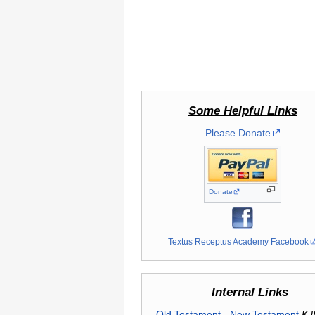
Some Helpful Links
Please Donate
Donate
Textus Receptus Academy Facebook
Internal Links
Old Testament
-
New Testament
KJ