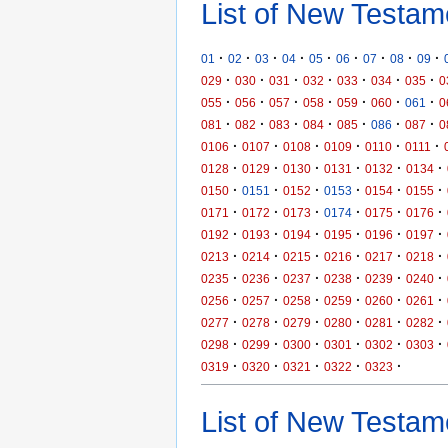
List of New Testam
·
·
·
·
·
·
·
·
·
01
02
03
04
05
06
07
08
09
·
·
·
·
·
·
·
029
030
031
032
033
034
035
0
·
·
·
·
·
·
·
055
056
057
058
059
060
061
0
·
·
·
·
·
·
·
081
082
083
084
085
086
087
0
·
·
·
·
·
·
0106
0107
0108
0109
0110
0111
·
·
·
·
·
·
0128
0129
0130
0131
0132
0134
·
·
·
·
·
·
0150
0151
0152
0153
0154
0155
·
·
·
·
·
·
0171
0172
0173
0174
0175
0176
·
·
·
·
·
·
0192
0193
0194
0195
0196
0197
·
·
·
·
·
·
0213
0214
0215
0216
0217
0218
·
·
·
·
·
·
0235
0236
0237
0238
0239
0240
·
·
·
·
·
·
0256
0257
0258
0259
0260
0261
·
·
·
·
·
·
0277
0278
0279
0280
0281
0282
·
·
·
·
·
·
0298
0299
0300
0301
0302
0303
·
·
·
·
·
0319
0320
0321
0322
0323
List of New Testame