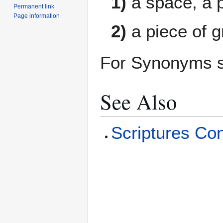
1)
a space, a pl
Permanent link
Page information
2)
a piece of gr
For Synonyms s
See Also
Scriptures Co