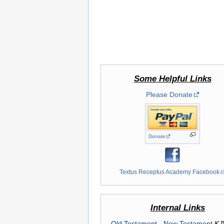
Some Helpful Links
Please Donate
Donate
Textus Receptus Academy Facebook
Internal Links
Old Testament
-
New Testament
KJ