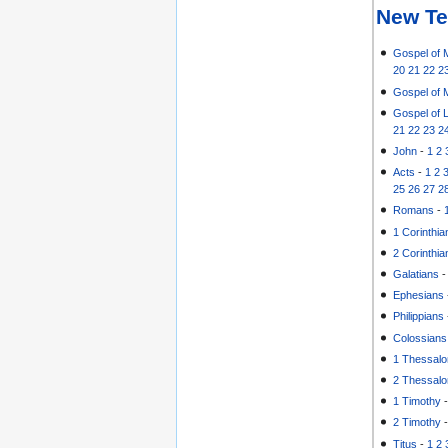
New Te
Gospel of 
20
21
22
2
Gospel of 
Gospel of 
21
22
23
2
John
-
1
2
Acts
-
1
2
25
26
27
2
Romans
-
1 Corinthia
2 Corinthia
Galatians
Ephesians
Philippians
Colossians
1 Thessalo
2 Thessalo
1 Timothy
2 Timothy
Titus
-
1
2