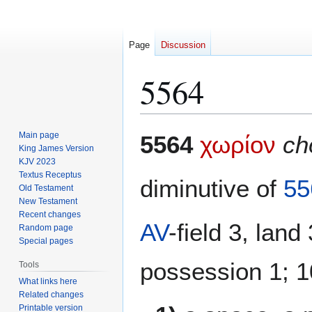
Page
Discussion
5564
Jump
Jump
Main page
5564
χωρίον
ch
to
to
King James Version
KJV 2023
navigation
search
Textus Receptus
diminutive of
55
Old Testament
New Testament
Recent changes
AV
-field 3, land
Random page
Special pages
possession 1; 1
Tools
What links here
Related changes
Printable version