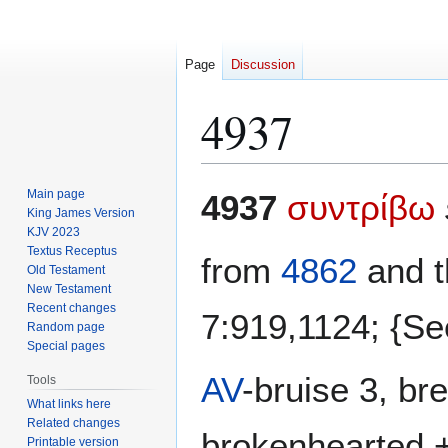
Page
Discussion
4937
Jump
Jump
Main page
4937
συντρίβω
to
to
King James Version
KJV 2023
navigation
search
Textus Receptus
from
4862
and t
Old Testament
New Testament
Recent changes
7:919,1124; {S
Random page
Special pages
AV
-bruise 3, br
Tools
What links here
Related changes
brokenhearted +
Printable version