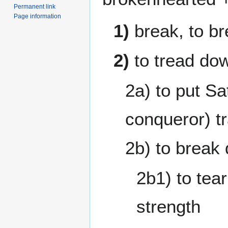
Permanent link
Page information
1)
break, to br
2)
to tread do
2a) to put Sa
conqueror) t
2b) to break
2b1) to tea
strength