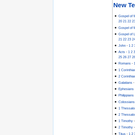
New Te
Gospel of 
20
21
22
2
Gospel of 
Gospel of 
21
22
23
2
John
-
1
2
Acts
-
1
2
25
26
27
2
Romans
-
1 Corinthia
2 Corinthia
Galatians
Ephesians
Philippians
Colossians
1 Thessalo
2 Thessalo
1 Timothy
2 Timothy
Titus
-
1
2