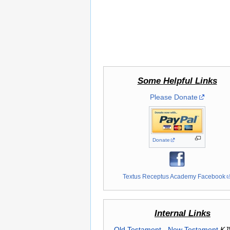
Some Helpful Links
Please Donate
Donate
Textus Receptus Academy Facebook
Internal Links
Old Testament
-
New Testament
KJ