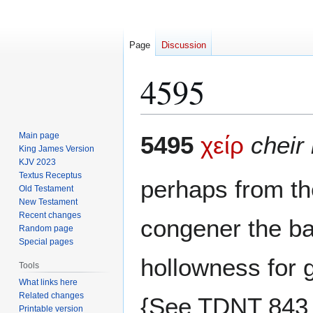
Page
Discussion
4595
Jump
Jump
Main page
5495
χείρ
cheir 
to
to
King James Version
KJV 2023
navigation
search
Textus Receptus
perhaps from t
Old Testament
New Testament
Recent changes
congener the b
Random page
Special pages
hollowness for 
Tools
What links here
Related changes
{See TDNT 843
Printable version