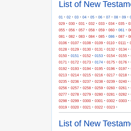
List of New Testam
·
·
·
·
·
·
·
·
·
01
02
03
04
05
06
07
08
09
·
·
·
·
·
·
·
029
030
031
032
033
034
035
0
·
·
·
·
·
·
·
055
056
057
058
059
060
061
0
·
·
·
·
·
·
·
081
082
083
084
085
086
087
0
·
·
·
·
·
·
0106
0107
0108
0109
0110
0111
·
·
·
·
·
·
0128
0129
0130
0131
0132
0134
·
·
·
·
·
·
0150
0151
0152
0153
0154
0155
·
·
·
·
·
·
0171
0172
0173
0174
0175
0176
·
·
·
·
·
·
0192
0193
0194
0195
0196
0197
·
·
·
·
·
·
0213
0214
0215
0216
0217
0218
·
·
·
·
·
·
0235
0236
0237
0238
0239
0240
·
·
·
·
·
·
0256
0257
0258
0259
0260
0261
·
·
·
·
·
·
0277
0278
0279
0280
0281
0282
·
·
·
·
·
·
0298
0299
0300
0301
0302
0303
·
·
·
·
·
0319
0320
0321
0322
0323
List of New Testame