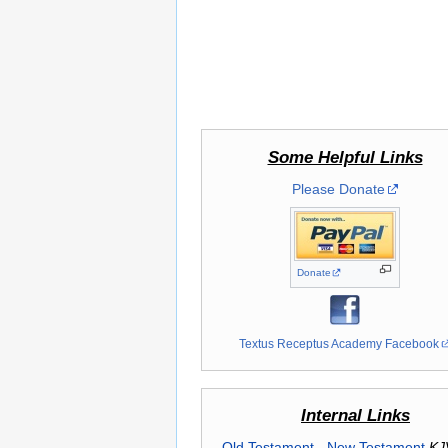
Some Helpful Links
Please Donate
Donate
Textus Receptus Academy Facebook
Internal Links
Old Testament
-
New Testament
KJ