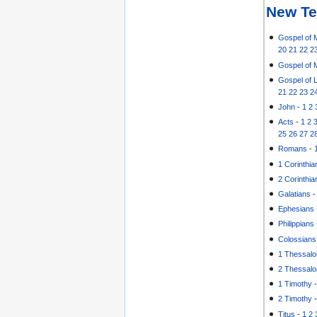
New Te
Gospel of 
20
21
22
2
Gospel of 
Gospel of 
21
22
23
2
John
-
1
2
Acts
-
1
2
25
26
27
2
Romans
-
1 Corinthia
2 Corinthia
Galatians
Ephesians
Philippians
Colossians
1 Thessalo
2 Thessalo
1 Timothy
2 Timothy
Titus
-
1
2