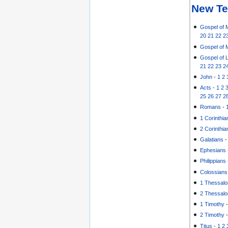
New Te
Gospel of 
20
21
22
2
Gospel of 
Gospel of 
21
22
23
2
John
-
1
2
Acts
-
1
2
25
26
27
2
Romans
-
1 Corinthia
2 Corinthia
Galatians
Ephesians
Philippians
Colossians
1 Thessalo
2 Thessalo
1 Timothy
2 Timothy
Titus
-
1
2