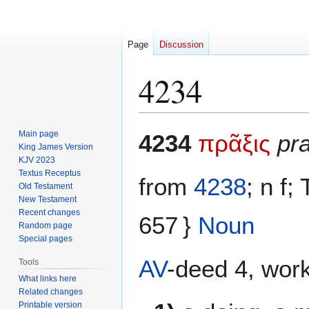
Page
Discussion
4234
Jump
Jump
Main page
4234
πρᾶξις
pra
to
to
King James Version
KJV 2023
navigation
search
Textus Receptus
from
4238
; n f
Old Testament
New Testament
Recent changes
657 }
Noun
Random page
Special pages
AV
-deed 4, work 
Tools
What links here
Related changes
Printable version