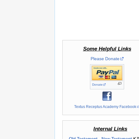
Some Helpful Links
Please Donate
Donate
Textus Receptus Academy Facebook
Internal Links
Old Testament
-
New Testament
KJ