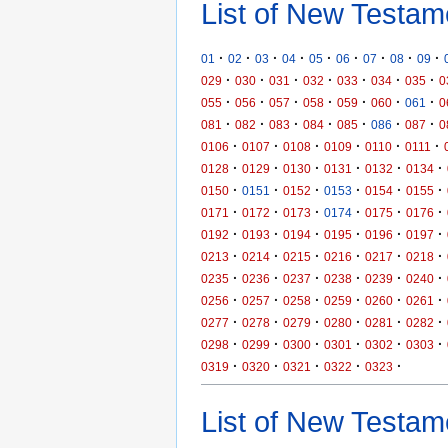
List of New Testam
·
·
·
·
·
·
·
·
·
01
02
03
04
05
06
07
08
09
·
·
·
·
·
·
·
029
030
031
032
033
034
035
0
·
·
·
·
·
·
·
055
056
057
058
059
060
061
0
·
·
·
·
·
·
·
081
082
083
084
085
086
087
0
·
·
·
·
·
·
0106
0107
0108
0109
0110
0111
·
·
·
·
·
·
0128
0129
0130
0131
0132
0134
·
·
·
·
·
·
0150
0151
0152
0153
0154
0155
·
·
·
·
·
·
0171
0172
0173
0174
0175
0176
·
·
·
·
·
·
0192
0193
0194
0195
0196
0197
·
·
·
·
·
·
0213
0214
0215
0216
0217
0218
·
·
·
·
·
·
0235
0236
0237
0238
0239
0240
·
·
·
·
·
·
0256
0257
0258
0259
0260
0261
·
·
·
·
·
·
0277
0278
0279
0280
0281
0282
·
·
·
·
·
·
0298
0299
0300
0301
0302
0303
·
·
·
·
·
0319
0320
0321
0322
0323
List of New Testame