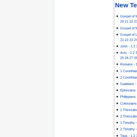
New Te
Gospel of 
20
21
22
2
Gospel of 
Gospel of 
21
22
23
2
John
-
1
2
Acts
-
1
2
25
26
27
2
Romans
-
1 Corinthia
2 Corinthia
Galatians
Ephesians
Philippians
Colossians
1 Thessalo
2 Thessalo
1 Timothy
2 Timothy
Titus
-
1
2