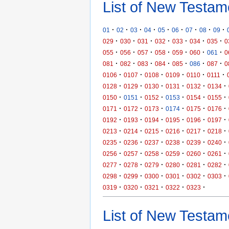
List of New Testam
·
·
·
·
·
·
·
·
·
01
02
03
04
05
06
07
08
09
·
·
·
·
·
·
·
029
030
031
032
033
034
035
0
·
·
·
·
·
·
·
055
056
057
058
059
060
061
0
·
·
·
·
·
·
·
081
082
083
084
085
086
087
0
·
·
·
·
·
·
0106
0107
0108
0109
0110
0111
·
·
·
·
·
·
0128
0129
0130
0131
0132
0134
·
·
·
·
·
·
0150
0151
0152
0153
0154
0155
·
·
·
·
·
·
0171
0172
0173
0174
0175
0176
·
·
·
·
·
·
0192
0193
0194
0195
0196
0197
·
·
·
·
·
·
0213
0214
0215
0216
0217
0218
·
·
·
·
·
·
0235
0236
0237
0238
0239
0240
·
·
·
·
·
·
0256
0257
0258
0259
0260
0261
·
·
·
·
·
·
0277
0278
0279
0280
0281
0282
·
·
·
·
·
·
0298
0299
0300
0301
0302
0303
·
·
·
·
·
0319
0320
0321
0322
0323
List of New Testame