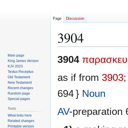
Page
Discussion
3904
Jump
Jump
Main page
3904
παρασκευ
to
to
King James Version
KJV 2023
navigation
search
Textus Receptus
as if from
3903
Old Testament
New Testament
Recent changes
694 }
Noun
Random page
Special pages
AV
-preparation 
Tools
What links here
Related changes
Printable version