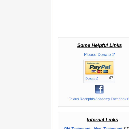
Some Helpful Links
Please Donate
Donate
Textus Receptus Academy Facebook
Internal Links
Old Testament
-
New Testament
KJ