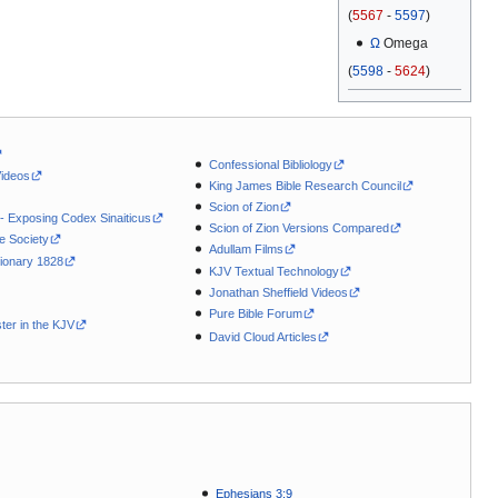
(
5567
-
5597
)
Ω
Omega
(
5598
-
5624
)
Confessional Bibliology
Videos
King James Bible Research Council
Scion of Zion
 - Exposing Codex Sinaiticus
Scion of Zion Versions Compared
le Society
Adullam Films
ionary 1828
KJV Textual Technology
Jonathan Sheffield Videos
Pure Bible Forum
ter in the KJV
David Cloud Articles
Ephesians 3:9