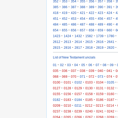
·
·
·
·
·
·
·
352
353
354
355
356
357
358
3
·
·
·
·
·
·
·
385
386
387
388
389
390
391
3
·
·
·
·
·
·
·
418
419
420
421
422
423
424
4
·
·
·
·
·
·
·
451
452
453
454
455
456
457
4
·
·
·
·
·
·
·
484
485
486
487
488
489
490
4
·
·
·
·
·
·
·
654
655
656
657
658
659
660
6
·
·
·
·
·
·
1423
1424
1432
1582
1739
1780
·
·
·
·
·
·
2612
2613
2614
2615
2616
2641
·
·
·
·
·
·
2815
2816
2817
2818
2819
2820
List of New Testament uncials
·
·
·
·
·
·
·
·
·
01
02
03
04
05
06
07
08
09
·
·
·
·
·
·
·
035
036
037
038
039
040
041
0
·
·
·
·
·
·
·
068
069
070
071
072
073
074
0
·
·
·
·
·
·
0100
0101
0102
0103
0104
0105
·
·
·
·
·
·
0127
0128
0129
0130
0131
0132
·
·
·
·
·
·
0155
0156
0157
0158
0159
0160
·
·
·
·
·
·
0182
0183
0184
0185
0186
0187
·
·
·
·
·
·
0209
0210
0211
0212
0213
0214
·
·
·
·
·
·
0237
0238
0239
0240
0241
0242
·
·
·
·
·
·
0264
0265
0266
0267
0268
0269