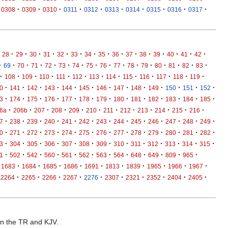
·
·
·
·
·
·
·
·
·
·
0308
0309
0310
0311
0312
0313
0314
0315
0316
0317
·
·
·
·
·
·
·
·
·
·
·
·
·
·
·
28
29
30
31
32
33
34
35
36
37
38
39
40
41
42
·
·
·
·
·
·
·
·
·
·
·
·
·
·
·
·
69
70
71
72
73
74
75
76
77
78
79
80
81
82
83
·
·
·
·
·
·
·
·
·
·
·
·
·
108
109
110
111
112
113
114
115
116
117
118
119
·
·
·
·
·
·
·
·
·
·
·
·
·
0
141
142
143
144
145
146
147
148
149
150
151
152
·
·
·
·
·
·
·
·
·
·
·
·
·
3
174
175
176
177
178
179
180
181
182
183
184
185
·
·
·
·
·
·
·
·
·
·
·
·
6a
206b
207
208
209
210
211
212
213
214
215
216
·
·
·
·
·
·
·
·
·
·
·
·
·
7
238
239
240
241
242
243
244
245
246
247
248
249
·
·
·
·
·
·
·
·
·
·
·
·
·
0
271
272
273
274
275
276
277
278
279
280
281
282
·
·
·
·
·
·
·
·
·
·
·
·
·
3
304
305
306
307
308
309
310
311
312
313
314
315
·
·
·
·
·
·
·
·
·
·
·
·
1
502
542
560
561
562
563
564
648
649
809
965
·
·
·
·
·
·
·
·
·
·
1683
1684
1685
1686
1691
1813
1839
1965
1966
1967
·
·
·
·
·
·
·
·
·
·
2264
2265
2266
2267
2276
2307
2321
2352
2404
2405
 in the TR and KJV.