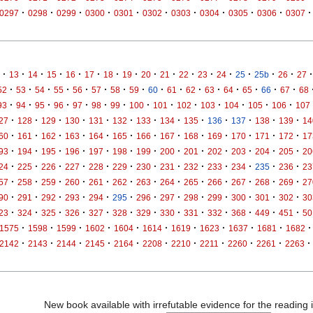
·
·
·
·
·
·
·
·
·
·
·
0297
0298
0299
0300
0301
0302
0303
0304
0305
0306
0307
·
·
·
·
·
·
·
·
·
·
·
·
·
·
·
·
·
13
14
15
16
17
18
19
20
21
22
23
24
25
25b
26
27
·
·
·
·
·
·
·
·
·
·
·
·
·
·
·
·
52
53
54
55
56
57
58
59
60
61
62
63
64
65
66
67
68
·
·
·
·
·
·
·
·
·
·
·
·
·
·
93
94
95
96
97
98
99
100
101
102
103
104
105
106
107
·
·
·
·
·
·
·
·
·
·
·
·
·
27
128
129
130
131
132
133
134
135
136
137
138
139
14
·
·
·
·
·
·
·
·
·
·
·
·
·
60
161
162
163
164
165
166
167
168
169
170
171
172
17
·
·
·
·
·
·
·
·
·
·
·
·
·
93
194
195
196
197
198
199
200
201
202
203
204
205
20
·
·
·
·
·
·
·
·
·
·
·
·
·
24
225
226
227
228
229
230
231
232
233
234
235
236
23
·
·
·
·
·
·
·
·
·
·
·
·
·
57
258
259
260
261
262
263
264
265
266
267
268
269
27
·
·
·
·
·
·
·
·
·
·
·
·
·
90
291
292
293
294
295
296
297
298
299
300
301
302
30
·
·
·
·
·
·
·
·
·
·
·
·
·
23
324
325
326
327
328
329
330
331
332
368
449
451
50
·
·
·
·
·
·
·
·
·
·
·
1575
1598
1599
1602
1604
1614
1619
1623
1637
1681
1682
·
·
·
·
·
·
·
·
·
·
·
2142
2143
2144
2145
2164
2208
2210
2211
2260
2261
2263
New book available with irrefutable evidence for the reading