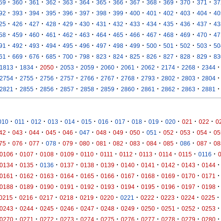
·
·
·
·
·
·
·
·
·
·
·
·
·
59
360
361
362
363
364
365
366
367
368
369
370
371
37
·
·
·
·
·
·
·
·
·
·
·
·
·
92
393
394
395
396
397
398
399
400
401
402
403
404
40
·
·
·
·
·
·
·
·
·
·
·
·
·
25
426
427
428
429
430
431
432
433
434
435
436
437
43
·
·
·
·
·
·
·
·
·
·
·
·
·
58
459
460
461
462
463
464
465
466
467
468
469
470
47
·
·
·
·
·
·
·
·
·
·
·
·
·
91
492
493
494
495
496
497
498
499
500
501
502
503
50
·
·
·
·
·
·
·
·
·
·
·
·
·
61
669
676
685
700
798
823
824
825
826
827
828
829
83
·
·
·
·
·
·
·
·
·
·
·
1813
1834
2050
2053
2059
2060
2061
2062
2174
2268
2344
·
·
·
·
·
·
·
·
·
·
·
2754
2755
2756
2757
2766
2767
2768
2793
2802
2803
2804
·
·
·
·
·
·
·
·
·
·
·
2821
2855
2856
2857
2858
2859
2860
2861
2862
2863
2881
·
·
·
·
·
·
·
·
·
·
·
·
·
010
011
012
013
014
015
016
017
018
019
020
021
022
0
·
·
·
·
·
·
·
·
·
·
·
·
·
42
043
044
045
046
047
048
049
050
051
052
053
054
05
·
·
·
·
·
·
·
·
·
·
·
·
·
75
076
077
078
079
080
081
082
083
084
085
086
087
08
·
·
·
·
·
·
·
·
·
·
·
0106
0107
0108
0109
0110
0111
0112
0113
0114
0115
0116
·
·
·
·
·
·
·
·
·
·
·
0134
0135
0136
0137
0138
0139
0140
0141
0142
0143
0144
·
·
·
·
·
·
·
·
·
·
·
0161
0162
0163
0164
0165
0166
0167
0168
0169
0170
0171
·
·
·
·
·
·
·
·
·
·
·
0188
0189
0190
0191
0192
0193
0194
0195
0196
0197
0198
·
·
·
·
·
·
·
·
·
·
·
0215
0216
0217
0218
0219
0220
0221
0222
0223
0224
0225
·
·
·
·
·
·
·
·
·
·
·
0243
0244
0245
0246
0247
0248
0249
0250
0251
0252
0253
·
·
·
·
·
·
·
·
·
·
·
0270
0271
0272
0273
0274
0275
0276
0277
0278
0279
0280