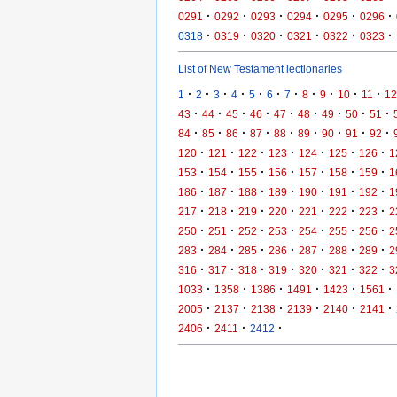
·
·
·
·
·
·
0291
0292
0293
0294
0295
0296
·
·
·
·
·
·
0318
0319
0320
0321
0322
0323
List of New Testament lectionaries
·
·
·
·
·
·
·
·
·
·
·
1
2
3
4
5
6
7
8
9
10
11
12
·
·
·
·
·
·
·
·
·
43
44
45
46
47
48
49
50
51
·
·
·
·
·
·
·
·
·
84
85
86
87
88
89
90
91
92
·
·
·
·
·
·
·
120
121
122
123
124
125
126
1
·
·
·
·
·
·
·
153
154
155
156
157
158
159
1
·
·
·
·
·
·
·
186
187
188
189
190
191
192
1
·
·
·
·
·
·
·
217
218
219
220
221
222
223
2
·
·
·
·
·
·
·
250
251
252
253
254
255
256
2
·
·
·
·
·
·
·
283
284
285
286
287
288
289
2
·
·
·
·
·
·
·
316
317
318
319
320
321
322
3
·
·
·
·
·
·
1033
1358
1386
1491
1423
1561
·
·
·
·
·
·
2005
2137
2138
2139
2140
2141
·
·
·
2406
2411
2412