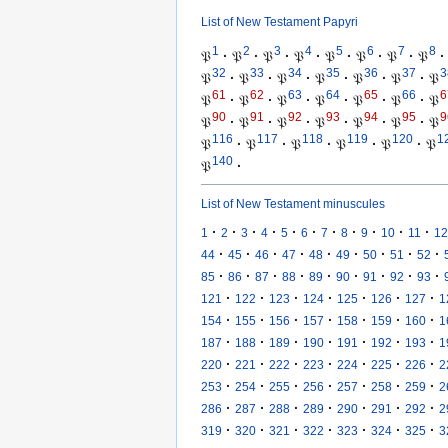
List of New Testament Papyri
1
2
3
4
5
6
7
8
𝔓
·
𝔓
·
𝔓
·
𝔓
·
𝔓
·
𝔓
·
𝔓
·
𝔓
·
32
33
34
35
36
37
3
𝔓
·
𝔓
·
𝔓
·
𝔓
·
𝔓
·
𝔓
·
𝔓
61
62
63
64
65
66
6
𝔓
·
𝔓
·
𝔓
·
𝔓
·
𝔓
·
𝔓
·
𝔓
90
91
92
93
94
95
9
𝔓
·
𝔓
·
𝔓
·
𝔓
·
𝔓
·
𝔓
·
𝔓
116
117
118
119
120
1
𝔓
·
𝔓
·
𝔓
·
𝔓
·
𝔓
·
𝔓
140
𝔓
·
List of New Testament minuscules
·
·
·
·
·
·
·
·
·
·
·
1
2
3
4
5
6
7
8
9
10
11
12
·
·
·
·
·
·
·
·
·
44
45
46
47
48
49
50
51
52
·
·
·
·
·
·
·
·
·
85
86
87
88
89
90
91
92
93
·
·
·
·
·
·
·
121
122
123
124
125
126
127
1
·
·
·
·
·
·
·
154
155
156
157
158
159
160
1
·
·
·
·
·
·
·
187
188
189
190
191
192
193
1
·
·
·
·
·
·
·
220
221
222
223
224
225
226
2
·
·
·
·
·
·
·
253
254
255
256
257
258
259
2
·
·
·
·
·
·
·
286
287
288
289
290
291
292
2
·
·
·
·
·
·
·
319
320
321
322
323
324
325
3