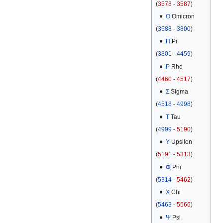
(
3578
-
3587
)
Ο
Omicron
(
3588
-
3800
)
Π
Pi
(
3801
-
4459
)
Ρ
Rho
(
4460
-
4517
)
Σ
Sigma
(
4518
-
4998
)
Τ
Tau
(
4999
-
5190
)
Υ
Upsilon
(
5191
-
5313
)
Φ
Phi
(
5314
-
5462
)
Χ
Chi
(
5463
-
5566
)
Ψ
Psi