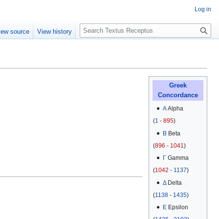
Log in
S
iew source
View history
e
a
r
c
h
Greek
Concordance
Α
Alpha
(
1
-
895
)
Β
Beta
(
896
-
1041
)
Γ
Gamma
(
1042
-
1137
)
Δ
Delta
(
1138
-
1435
)
Ε
Epsilon