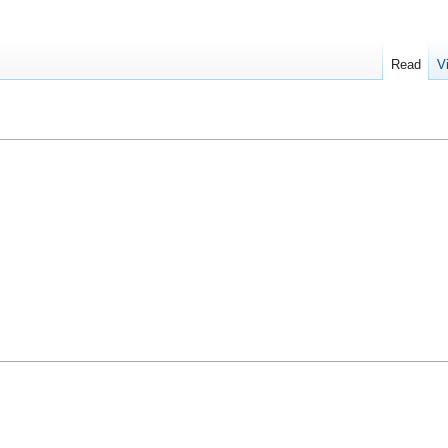
Read
V