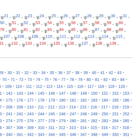
21
22
23
24
25
26
27
28
29
30
31
𝔓
·
𝔓
·
𝔓
·
𝔓
·
𝔓
·
𝔓
·
𝔓
·
𝔓
·
𝔓
·
𝔓
·
𝔓
·
50
51
52
53
54
55
56
57
58
59
60
·
𝔓
·
𝔓
·
𝔓
·
𝔓
·
𝔓
·
𝔓
·
𝔓
·
𝔓
·
𝔓
·
𝔓
·
79
80
81
82
83
84
85
86
87
88
89
·
𝔓
·
𝔓
·
𝔓
·
𝔓
·
𝔓
·
𝔓
·
𝔓
·
𝔓
·
𝔓
·
𝔓
·
107
108
109
110
111
112
113
114
115
𝔓
·
𝔓
·
𝔓
·
𝔓
·
𝔓
·
𝔓
·
𝔓
·
𝔓
·
𝔓
·
31
132
133
134
135
136
137
138
139
·
𝔓
·
𝔓
·
𝔓
·
𝔓
·
𝔓
·
𝔓
·
𝔓
·
𝔓
·
·
·
·
·
·
·
·
·
·
·
·
·
·
·
·
29
30
31
32
33
34
35
36
37
38
39
40
41
42
43
·
·
·
·
·
·
·
·
·
·
·
·
·
·
·
·
70
71
72
73
74
75
76
77
78
79
80
81
82
83
84
·
·
·
·
·
·
·
·
·
·
·
·
·
8
109
110
111
112
113
114
115
116
117
118
119
120
·
·
·
·
·
·
·
·
·
·
·
·
·
1
142
143
144
145
146
147
148
149
150
151
152
153
·
·
·
·
·
·
·
·
·
·
·
·
·
4
175
176
177
178
179
180
181
182
183
184
185
186
·
·
·
·
·
·
·
·
·
·
·
·
·
7
208
209
210
211
212
213
214
215
216
217
218
219
·
·
·
·
·
·
·
·
·
·
·
·
·
0
241
242
243
244
245
246
247
248
249
250
251
252
·
·
·
·
·
·
·
·
·
·
·
·
·
3
274
275
276
277
278
279
280
281
282
283
284
285
·
·
·
·
·
·
·
·
·
·
·
·
·
6
307
308
309
310
311
312
313
314
315
316
317
318
·
·
·
·
·
·
·
·
·
·
·
·
·
9
340
341
342
343
344
345
346
347
348
349
350
351