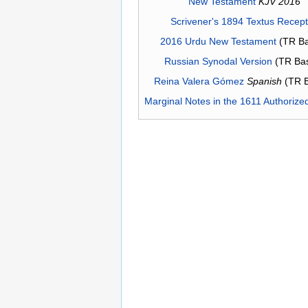
New Testament
KJV 2016
Scrivener's 1894 Textus Recep
2016 Urdu New Testament
(TR Ba
Russian Synodal Version
(TR Ba
Reina Valera Gómez
Spanish
(TR 
Marginal Notes in the 1611 Authorize