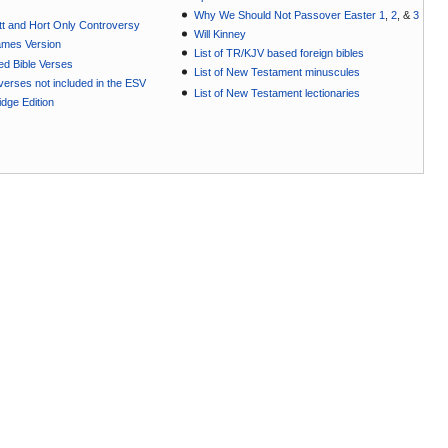
Why We Should Not Passover Easter 1
,
2
, &
3
t and Hort Only Controversy
Will Kinney
ames Version
List of TR/KJV based foreign bibles
ted Bible Verses
List of New Testament minuscules
e verses not included in the ESV
List of New Testament lectionaries
dge Edition