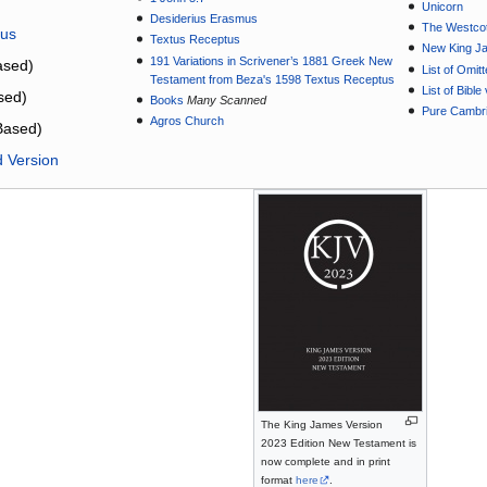
Unicorn
Desiderius Erasmus
The Westcot
tus
Textus Receptus
New King J
191 Variations in Scrivener’s 1881 Greek New
sed)
List of Omit
Testament from Beza's 1598 Textus Receptus
List of Bibl
sed)
Books
Many Scanned
Pure Cambri
Agros Church
Based)
d Version
The King James Version
2023 Edition New Testament is
now complete and in print
format
here
.