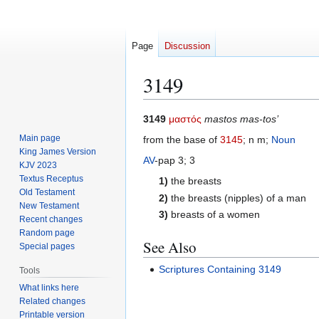
Page
Discussion
3149
Jump
Jump
3149
μαστός
mastos mas-tos’
to
to
Main page
from the base of
3145
; n m;
Noun
navigation
search
King James Version
AV
-pap 3; 3
KJV 2023
Textus Receptus
1)
the breasts
Old Testament
2)
the breasts (nipples) of a man
New Testament
3)
breasts of a women
Recent changes
Random page
See Also
Special pages
Scriptures Containing 3149
Tools
What links here
Related changes
Printable version