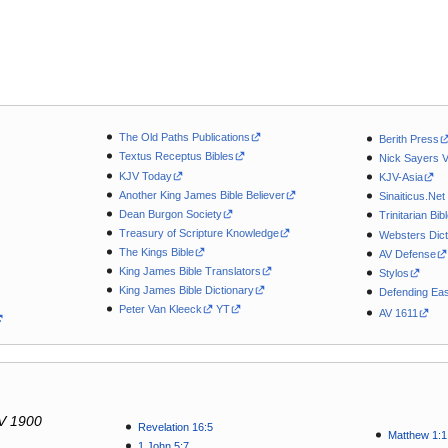
The Old Paths Publications
Berith Press
Textus Receptus Bibles
Nick Sayers 
KJV Today
KJV-Asia
Another King James Bible Believer
Sinaiticus.Net
Dean Burgon Society
Trinitarian Bib
Treasury of Scripture Knowledge
Websters Dict
The Kings Bible
AV Defense
King James Bible Translators
Stylos
King James Bible Dictionary
Defending Eas
Peter Van Kleeck
YT
AV 1611
V 1900
Revelation 16:5
Matthew 1:1
1 John 5:7