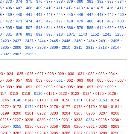
·
·
·
·
·
·
·
·
·
·
·
·
·
2
373
374
375
376
377
378
379
380
381
382
383
384
·
·
·
·
·
·
·
·
·
·
·
·
·
5
406
407
408
409
410
411
412
413
414
415
416
417
·
·
·
·
·
·
·
·
·
·
·
·
·
8
439
440
441
442
443
444
445
446
447
448
449
450
·
·
·
·
·
·
·
·
·
·
·
·
·
1
472
473
474
475
476
477
478
479
480
481
482
483
·
·
·
·
·
·
·
·
·
·
·
·
·
4
505
506
507
543
544
565
566
579
585
614
639
653
·
·
·
·
·
·
·
·
·
·
·
·
0
831
876
891
892
893
918
1071
1143
1152
1241
1253
·
·
·
·
·
·
·
·
·
·
2423
2427
2437
2444
2445
2446
2460
2464
2491
2495
·
·
·
·
·
·
·
·
·
·
2805
2806
2807
2808
2809
2810
2811
2812
2813
2814
·
·
·
2882
2907
2965
·
·
·
·
·
·
·
·
·
·
·
·
23
024
025
026
027
028
029
030
031
032
033
034
·
·
·
·
·
·
·
·
·
·
·
·
·
5
056
057
058
059
060
061
062
063
064
065
066
067
·
·
·
·
·
·
·
·
·
·
·
·
8
089
090
091
092
093
094
095
096
097
098
099
·
·
·
·
·
·
·
·
·
·
0117
0118
0119
0120
0121
0122
0123
0124
0125
0126
·
·
·
·
·
·
·
·
·
·
0145
0146
0147
0148
0149
0150
0151
0152
0153
0154
·
·
·
·
·
·
·
·
·
·
0172
0173
0174
0175
0176
0177
0178
0179
0180
0181
·
·
·
·
·
·
·
·
·
·
0199
0200
0201
0202
0203
0204
0205
0206
0207
0208
·
·
·
·
·
·
·
·
·
·
0226
0227
0228
0229
0230
0231
0232
0234
0235
0236
·
·
·
·
·
·
·
·
·
·
0254
0255
0256
0257
0258
0259
0260
0261
0262
0263
·
·
·
·
·
·
·
·
·
·
0281
0282
0283
0284
0285
0286
0287
0288
0289
0290