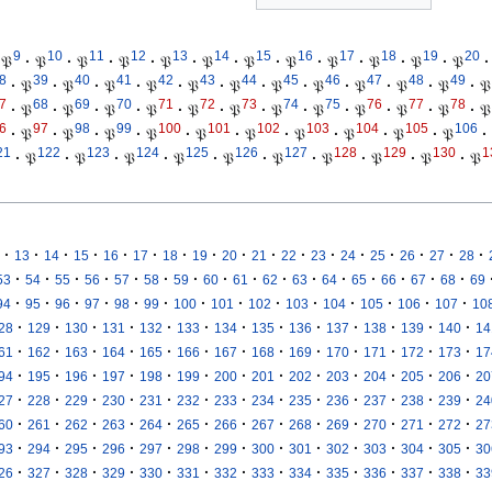
9
10
11
12
13
14
15
16
17
18
19
20
𝔓
·
𝔓
·
𝔓
·
𝔓
·
𝔓
·
𝔓
·
𝔓
·
𝔓
·
𝔓
·
𝔓
·
𝔓
·
𝔓
·
8
39
40
41
42
43
44
45
46
47
48
49
·
𝔓
·
𝔓
·
𝔓
·
𝔓
·
𝔓
·
𝔓
·
𝔓
·
𝔓
·
𝔓
·
𝔓
·
𝔓
·
𝔓
7
68
69
70
71
72
73
74
75
76
77
78
·
𝔓
·
𝔓
·
𝔓
·
𝔓
·
𝔓
·
𝔓
·
𝔓
·
𝔓
·
𝔓
·
𝔓
·
𝔓
·
𝔓
6
97
98
99
100
101
102
103
104
105
106
·
𝔓
·
𝔓
·
𝔓
·
𝔓
·
𝔓
·
𝔓
·
𝔓
·
𝔓
·
𝔓
·
𝔓
·
21
122
123
124
125
126
127
128
129
130
1
·
𝔓
·
𝔓
·
𝔓
·
𝔓
·
𝔓
·
𝔓
·
𝔓
·
𝔓
·
𝔓
·
𝔓
·
·
·
·
·
·
·
·
·
·
·
·
·
·
·
·
·
13
14
15
16
17
18
19
20
21
22
23
24
25
26
27
28
·
·
·
·
·
·
·
·
·
·
·
·
·
·
·
·
53
54
55
56
57
58
59
60
61
62
63
64
65
66
67
68
69
·
·
·
·
·
·
·
·
·
·
·
·
·
·
94
95
96
97
98
99
100
101
102
103
104
105
106
107
10
·
·
·
·
·
·
·
·
·
·
·
·
·
28
129
130
131
132
133
134
135
136
137
138
139
140
14
·
·
·
·
·
·
·
·
·
·
·
·
·
61
162
163
164
165
166
167
168
169
170
171
172
173
17
·
·
·
·
·
·
·
·
·
·
·
·
·
94
195
196
197
198
199
200
201
202
203
204
205
206
20
·
·
·
·
·
·
·
·
·
·
·
·
·
27
228
229
230
231
232
233
234
235
236
237
238
239
24
·
·
·
·
·
·
·
·
·
·
·
·
·
60
261
262
263
264
265
266
267
268
269
270
271
272
27
·
·
·
·
·
·
·
·
·
·
·
·
·
93
294
295
296
297
298
299
300
301
302
303
304
305
30
·
·
·
·
·
·
·
·
·
·
·
·
·
26
327
328
329
330
331
332
333
334
335
336
337
338
33