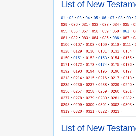
List of New Testam
·
·
·
·
·
·
·
·
·
01
02
03
04
05
06
07
08
09
·
·
·
·
·
·
·
029
030
031
032
033
034
035
0
·
·
·
·
·
·
·
055
056
057
058
059
060
061
0
·
·
·
·
·
·
·
081
082
083
084
085
086
087
0
·
·
·
·
·
·
0106
0107
0108
0109
0110
0111
·
·
·
·
·
·
0128
0129
0130
0131
0132
0134
·
·
·
·
·
·
0150
0151
0152
0153
0154
0155
·
·
·
·
·
·
0171
0172
0173
0174
0175
0176
·
·
·
·
·
·
0192
0193
0194
0195
0196
0197
·
·
·
·
·
·
0213
0214
0215
0216
0217
0218
·
·
·
·
·
·
0235
0236
0237
0238
0239
0240
·
·
·
·
·
·
0256
0257
0258
0259
0260
0261
·
·
·
·
·
·
0277
0278
0279
0280
0281
0282
·
·
·
·
·
·
0298
0299
0300
0301
0302
0303
·
·
·
·
·
0319
0320
0321
0322
0323
List of New Testame