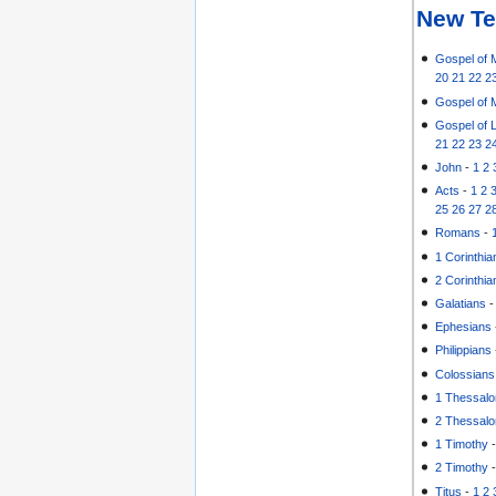
New Te
Gospel of 
20
21
22
2
Gospel of 
Gospel of 
21
22
23
2
John
-
1
2
Acts
-
1
2
25
26
27
2
Romans
-
1 Corinthia
2 Corinthia
Galatians
Ephesians
Philippians
Colossians
1 Thessalo
2 Thessalo
1 Timothy
2 Timothy
Titus
-
1
2