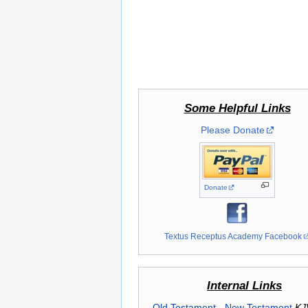
Some Helpful Links
Please Donate
Donate
Textus Receptus Academy Facebook
Internal Links
Old Testament
-
New Testament
KJ