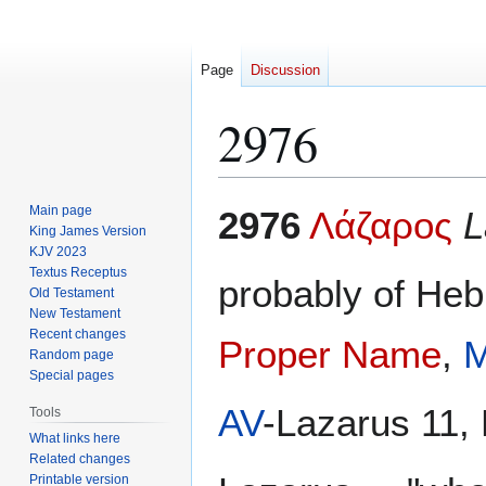
Page
Discussion
2976
Jump
Jump
Main page
2976
Λάζαρος
L
to
to
King James Version
KJV 2023
navigation
search
Textus Receptus
probably of Heb
Old Testament
New Testament
Recent changes
Proper Name
,
M
Random page
Special pages
AV
-Lazarus 11,
Tools
What links here
Related changes
Printable version