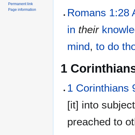
Permanent link
Romans 1:28
Page information
in
their
knowl
mind
,
to do
th
1 Corinthian
1 Corinthians 
[it] into subje
preached to ot