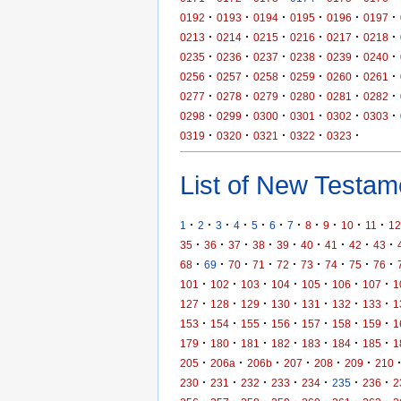
·
·
·
·
·
·
0192
0193
0194
0195
0196
0197
·
·
·
·
·
·
0213
0214
0215
0216
0217
0218
·
·
·
·
·
·
0235
0236
0237
0238
0239
0240
·
·
·
·
·
·
0256
0257
0258
0259
0260
0261
·
·
·
·
·
·
0277
0278
0279
0280
0281
0282
·
·
·
·
·
·
0298
0299
0300
0301
0302
0303
·
·
·
·
·
0319
0320
0321
0322
0323
List of New Testame
·
·
·
·
·
·
·
·
·
·
·
1
2
3
4
5
6
7
8
9
10
11
12
·
·
·
·
·
·
·
·
·
35
36
37
38
39
40
41
42
43
·
·
·
·
·
·
·
·
·
68
69
70
71
72
73
74
75
76
·
·
·
·
·
·
·
101
102
103
104
105
106
107
1
·
·
·
·
·
·
·
127
128
129
130
131
132
133
1
·
·
·
·
·
·
·
153
154
155
156
157
158
159
1
·
·
·
·
·
·
·
179
180
181
182
183
184
185
1
·
·
·
·
·
·
205
206a
206b
207
208
209
210
·
·
·
·
·
·
·
230
231
232
233
234
235
236
2