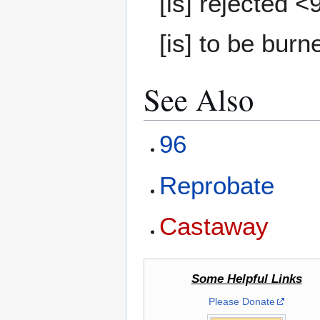
[is] rejected 
[is] to be burn
See Also
96
Reprobate
Castaway
Some Helpful Links
Please Donate