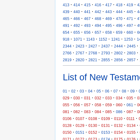
·
·
·
·
·
·
·
413
414
415
416
417
418
419
4
·
·
·
·
·
·
·
439
440
441
442
443
444
445
4
·
·
·
·
·
·
·
465
466
467
468
469
470
471
4
·
·
·
·
·
·
·
491
492
493
494
495
496
497
4
·
·
·
·
·
·
·
654
655
656
657
658
659
660
6
·
·
·
·
·
·
918
1071
1143
1152
1241
1253
1
·
·
·
·
·
·
2344
2423
2427
2437
2444
2445
·
·
·
·
·
·
2766
2767
2768
2793
2802
2803
·
·
·
·
·
·
2819
2820
2821
2855
2856
2857
List of New Testam
·
·
·
·
·
·
·
·
·
01
02
03
04
05
06
07
08
09
·
·
·
·
·
·
·
029
030
031
032
033
034
035
0
·
·
·
·
·
·
·
055
056
057
058
059
060
061
0
·
·
·
·
·
·
·
081
082
083
084
085
086
087
0
·
·
·
·
·
·
0106
0107
0108
0109
0110
0111
·
·
·
·
·
·
0128
0129
0130
0131
0132
0134
·
·
·
·
·
·
0150
0151
0152
0153
0154
0155
·
·
·
·
·
·
0171
0172
0173
0174
0175
0176