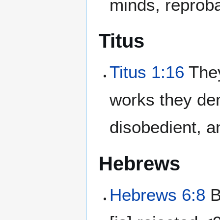
minds, reproba
Titus
Titus 1:16
They
works they de
disobedient, 
Hebrews
Hebrews 6:8
B