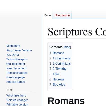
Page
Discussion
Scriptures C
Jump
Jump
Main page
Contents
to
to
King James Version
1
Romans
KJV 2023
navigation
search
2
1 Corinthians
Textus Receptus
3
2 Corinthians
Old Testament
New Testament
4
2 Timothy
Recent changes
5
Titus
Random page
6
Hebrews
Special pages
7
See Also
Tools
What links here
Romans
Related changes
Printable version