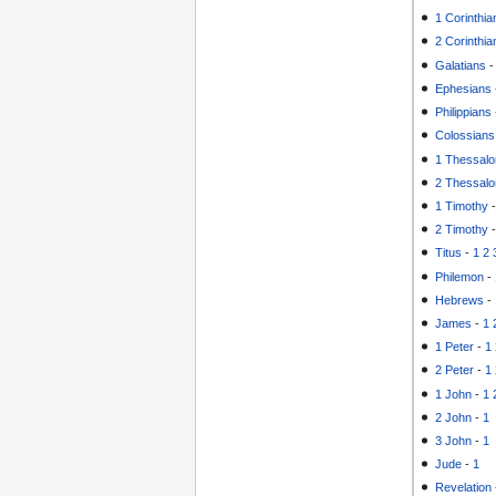
1 Corinthia
2 Corinthia
Galatians
Ephesians
Philippians
Colossians
1 Thessalo
2 Thessalo
1 Timothy
2 Timothy
Titus
-
1
2
Philemon
-
Hebrews
-
James
-
1
1 Peter
-
1
2 Peter
-
1
1 John
-
1
2 John
-
1
3 John
-
1
Jude
-
1
Revelation