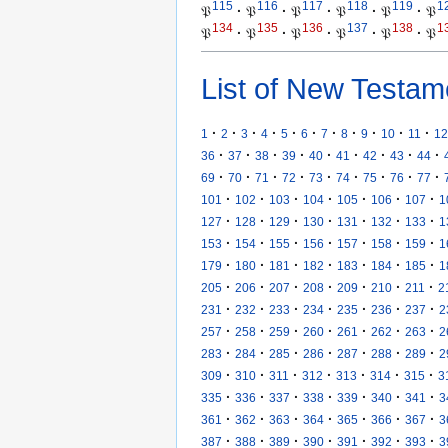
115
116
117
118
119
1
𝔓
·
𝔓
·
𝔓
·
𝔓
·
𝔓
·
𝔓
134
135
136
137
138
1
𝔓
·
𝔓
·
𝔓
·
𝔓
·
𝔓
·
𝔓
List of New Testam
·
·
·
·
·
·
·
·
·
·
·
1
2
3
4
5
6
7
8
9
10
11
12
·
·
·
·
·
·
·
·
·
36
37
38
39
40
41
42
43
44
·
·
·
·
·
·
·
·
·
69
70
71
72
73
74
75
76
77
·
·
·
·
·
·
·
101
102
103
104
105
106
107
1
·
·
·
·
·
·
·
127
128
129
130
131
132
133
1
·
·
·
·
·
·
·
153
154
155
156
157
158
159
1
·
·
·
·
·
·
·
179
180
181
182
183
184
185
1
·
·
·
·
·
·
·
205
206
207
208
209
210
211
2
·
·
·
·
·
·
·
231
232
233
234
235
236
237
2
·
·
·
·
·
·
·
257
258
259
260
261
262
263
2
·
·
·
·
·
·
·
283
284
285
286
287
288
289
2
·
·
·
·
·
·
·
309
310
311
312
313
314
315
3
·
·
·
·
·
·
·
335
336
337
338
339
340
341
3
·
·
·
·
·
·
·
361
362
363
364
365
366
367
3
·
·
·
·
·
·
·
387
388
389
390
391
392
393
3