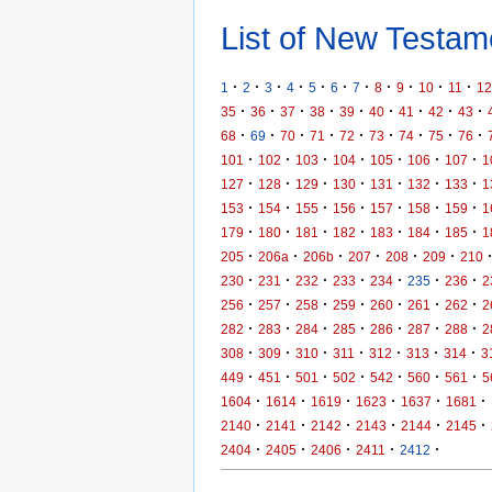
List of New Testame
·
·
·
·
·
·
·
·
·
·
·
1
2
3
4
5
6
7
8
9
10
11
12
·
·
·
·
·
·
·
·
·
35
36
37
38
39
40
41
42
43
·
·
·
·
·
·
·
·
·
68
69
70
71
72
73
74
75
76
·
·
·
·
·
·
·
101
102
103
104
105
106
107
1
·
·
·
·
·
·
·
127
128
129
130
131
132
133
1
·
·
·
·
·
·
·
153
154
155
156
157
158
159
1
·
·
·
·
·
·
·
179
180
181
182
183
184
185
1
·
·
·
·
·
·
205
206a
206b
207
208
209
210
·
·
·
·
·
·
·
230
231
232
233
234
235
236
2
·
·
·
·
·
·
·
256
257
258
259
260
261
262
2
·
·
·
·
·
·
·
282
283
284
285
286
287
288
2
·
·
·
·
·
·
·
308
309
310
311
312
313
314
3
·
·
·
·
·
·
·
449
451
501
502
542
560
561
5
·
·
·
·
·
·
1604
1614
1619
1623
1637
1681
·
·
·
·
·
·
2140
2141
2142
2143
2144
2145
·
·
·
·
·
2404
2405
2406
2411
2412