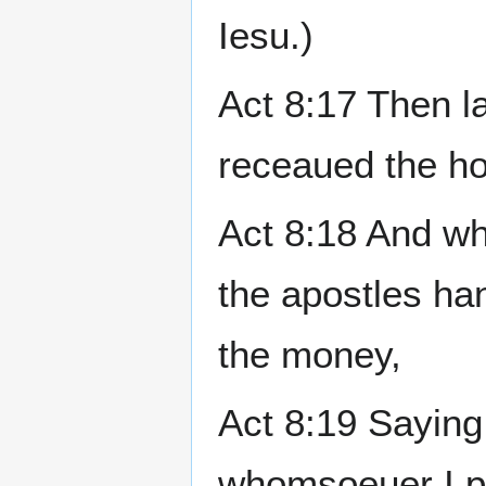
Iesu.)
Act 8:17 Then l
receaued the ho
Act 8:18 And wh
the apostles ha
the money,
Act 8:19 Saying
whomsoeuer I pu