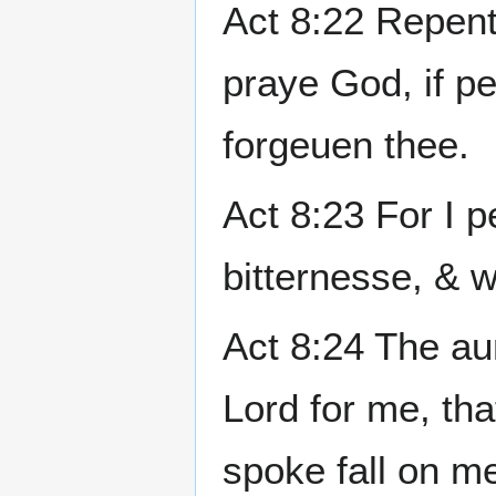
Act 8:22 Repent
praye God, if p
forgeuen thee.
Act 8:23 For I p
bitternesse, & w
Act 8:24 The au
Lord for me, th
spoke fall on m