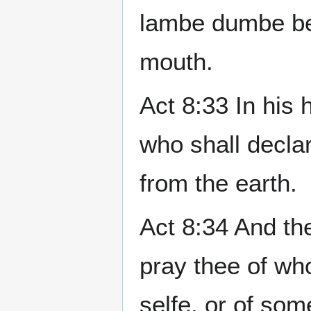
lambe dumbe bef
mouth.
Act 8:33 In his 
who shall declar
from the earth.
Act 8:34 And th
pray thee of wh
selfe, or of so