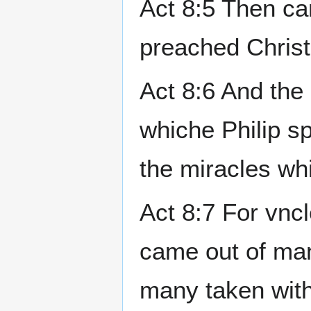
Act 8:5 Then cam
preached Christ
Act 8:6 And the
whiche Philip s
the miracles wh
Act 8:7 For vncl
came out of ma
many taken with