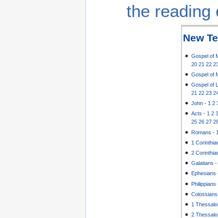
the reading 
New Te
Gospel of 
20
21
22
2
Gospel of 
Gospel of 
21
22
23
2
John
-
1
2
Acts
-
1
2
25
26
27
2
Romans
-
1 Corinthia
2 Corinthia
Galatians
Ephesians
Philippians
Colossians
1 Thessalo
2 Thessalo