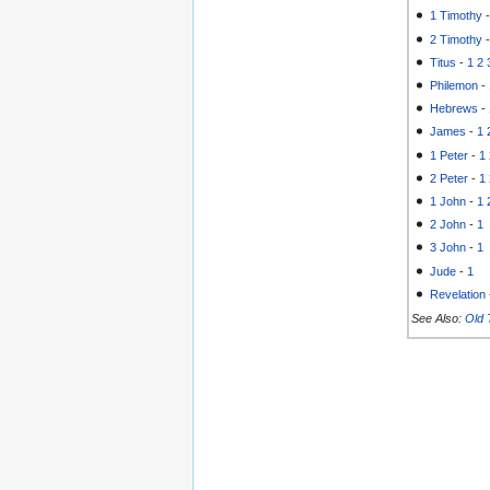
1 Timothy
2 Timothy
Titus
-
1
2
Philemon
-
Hebrews
-
James
-
1
1 Peter
-
1
2 Peter
-
1
1 John
-
1
2 John
-
1
3 John
-
1
Jude
-
1
Revelation
See Also:
Old 