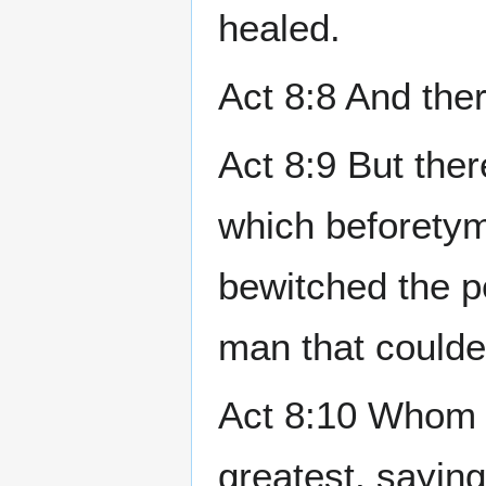
healed.
Act 8:8 And ther
Act 8:9 But the
which beforetym
bewitched the p
man that coulde
Act 8:10 Whom t
greatest, sayin