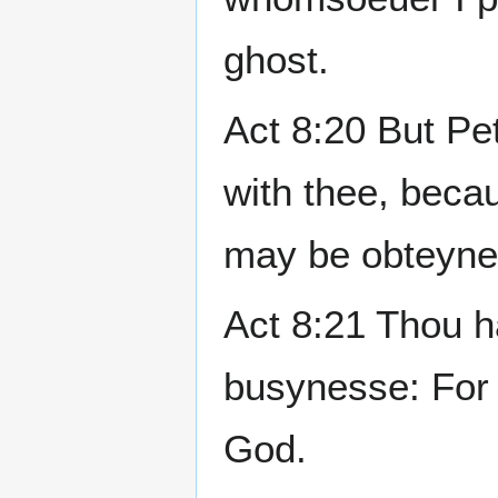
ghost.
Act 8:20 But Pe
with thee, becau
may be obteyne
Act 8:21 Thou ha
busynesse: For t
God.