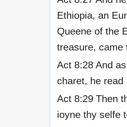
Ethiopia, an Eun
Queene of the Et
treasure, came t
Act 8:28 And as
charet, he read
Act 8:29 Then th
ioyne thy selfe 