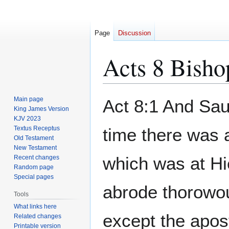
Page
Discussion
Acts 8 Bisho
Jump
Jump
Main page
Act 8:1 And Sau
to
to
King James Version
KJV 2023
navigation
search
Textus Receptus
time there was 
Old Testament
New Testament
which was at Hi
Recent changes
Random page
Special pages
abrode thorowou
Tools
What links here
except the apos
Related changes
Printable version