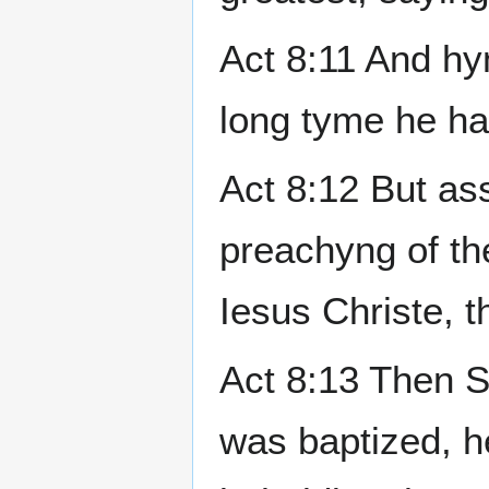
Act 8:11 And hy
long tyme he ha
Act 8:12 But as
preachyng of th
Iesus Christe, 
Act 8:13 Then S
was baptized, h