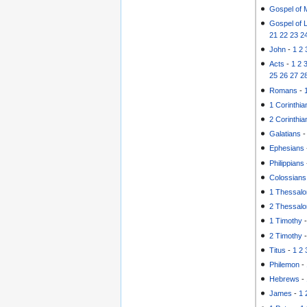
Gospel of 
Gospel of 
21
22
23
2
John
-
1
2
Acts
-
1
2
25
26
27
2
Romans
-
1 Corinthia
2 Corinthia
Galatians
Ephesians
Philippians
Colossians
1 Thessalo
2 Thessalo
1 Timothy
2 Timothy
Titus
-
1
2
Philemon
-
Hebrews
-
James
-
1