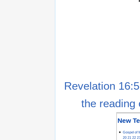
Revelation 16:5
the reading 
New Te
Gospel of 
20
21
22
2