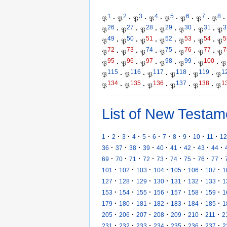
1
2
3
4
5
6
7
8
𝔓
·
𝔓
·
𝔓
·
𝔓
·
𝔓
·
𝔓
·
𝔓
·
𝔓
·
26
27
28
29
30
31
3
𝔓
·
𝔓
·
𝔓
·
𝔓
·
𝔓
·
𝔓
·
𝔓
49
50
51
52
53
54
5
𝔓
·
𝔓
·
𝔓
·
𝔓
·
𝔓
·
𝔓
·
𝔓
72
73
74
75
76
77
7
𝔓
·
𝔓
·
𝔓
·
𝔓
·
𝔓
·
𝔓
·
𝔓
95
96
97
98
99
100
𝔓
·
𝔓
·
𝔓
·
𝔓
·
𝔓
·
𝔓
·
𝔓
115
116
117
118
119
1
𝔓
·
𝔓
·
𝔓
·
𝔓
·
𝔓
·
𝔓
134
135
136
137
138
1
𝔓
·
𝔓
·
𝔓
·
𝔓
·
𝔓
·
𝔓
List of New Testam
·
·
·
·
·
·
·
·
·
·
·
1
2
3
4
5
6
7
8
9
10
11
12
·
·
·
·
·
·
·
·
·
36
37
38
39
40
41
42
43
44
·
·
·
·
·
·
·
·
·
69
70
71
72
73
74
75
76
77
·
·
·
·
·
·
·
101
102
103
104
105
106
107
1
·
·
·
·
·
·
·
127
128
129
130
131
132
133
1
·
·
·
·
·
·
·
153
154
155
156
157
158
159
1
·
·
·
·
·
·
·
179
180
181
182
183
184
185
1
·
·
·
·
·
·
·
205
206
207
208
209
210
211
2
·
·
·
·
·
·
·
231
232
233
234
235
236
237
2