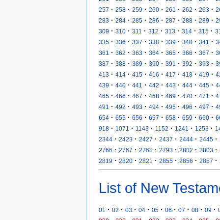
·
·
·
·
·
·
·
257
258
259
260
261
262
263
2
·
·
·
·
·
·
·
283
284
285
286
287
288
289
2
·
·
·
·
·
·
·
309
310
311
312
313
314
315
3
·
·
·
·
·
·
·
335
336
337
338
339
340
341
3
·
·
·
·
·
·
·
361
362
363
364
365
366
367
3
·
·
·
·
·
·
·
387
388
389
390
391
392
393
3
·
·
·
·
·
·
·
413
414
415
416
417
418
419
4
·
·
·
·
·
·
·
439
440
441
442
443
444
445
4
·
·
·
·
·
·
·
465
466
467
468
469
470
471
4
·
·
·
·
·
·
·
491
492
493
494
495
496
497
4
·
·
·
·
·
·
·
654
655
656
657
658
659
660
6
·
·
·
·
·
·
918
1071
1143
1152
1241
1253
1
·
·
·
·
·
·
2344
2423
2427
2437
2444
2445
·
·
·
·
·
·
2766
2767
2768
2793
2802
2803
·
·
·
·
·
·
2819
2820
2821
2855
2856
2857
List of New Testam
·
·
·
·
·
·
·
·
·
01
02
03
04
05
06
07
08
09