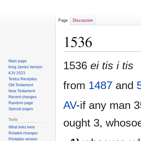
Page
Discussion
1536
Jump
Jump
Main page
1536
ei tis i tis
to
to
King James Version
KJV 2023
navigation
search
Textus Receptus
from
1487
and
Old Testament
New Testament
Recent changes
AV
-if any man 35
Random page
Special pages
ought 3, whosoe
Tools
What links here
Related changes
Printable version