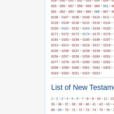
·
·
·
·
·
·
·
029
030
031
032
033
034
035
0
·
·
·
·
·
·
·
055
056
057
058
059
060
061
0
·
·
·
·
·
·
·
081
082
083
084
085
086
087
0
·
·
·
·
·
·
0106
0107
0108
0109
0110
0111
·
·
·
·
·
·
0128
0129
0130
0131
0132
0134
·
·
·
·
·
·
0150
0151
0152
0153
0154
0155
·
·
·
·
·
·
0171
0172
0173
0174
0175
0176
·
·
·
·
·
·
0192
0193
0194
0195
0196
0197
·
·
·
·
·
·
0213
0214
0215
0216
0217
0218
·
·
·
·
·
·
0235
0236
0237
0238
0239
0240
·
·
·
·
·
·
0256
0257
0258
0259
0260
0261
·
·
·
·
·
·
0277
0278
0279
0280
0281
0282
·
·
·
·
·
·
0298
0299
0300
0301
0302
0303
·
·
·
·
·
0319
0320
0321
0322
0323
List of New Testame
·
·
·
·
·
·
·
·
·
·
·
1
2
3
4
5
6
7
8
9
10
11
12
·
·
·
·
·
·
·
·
·
35
36
37
38
39
40
41
42
43
·
·
·
·
·
·
·
·
·
68
69
70
71
72
73
74
75
76