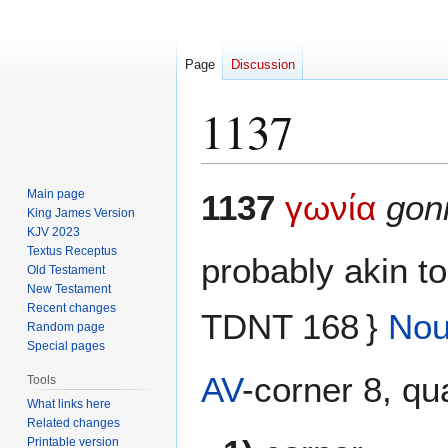
Page
Discussion
1137
Jump
Jump
Main page
1137
γωνία
gon
to
to
King James Version
KJV 2023
navigation
search
Textus Receptus
probably akin t
Old Testament
New Testament
Recent changes
TDNT 168 }
No
Random page
Special pages
AV
-corner 8, qua
Tools
What links here
Related changes
Printable version