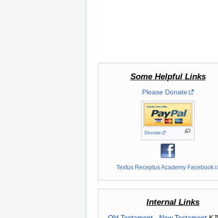
Some Helpful Links
Please Donate
Donate
Textus Receptus Academy Facebook
Internal Links
Old Testament
-
New Testament
KJ