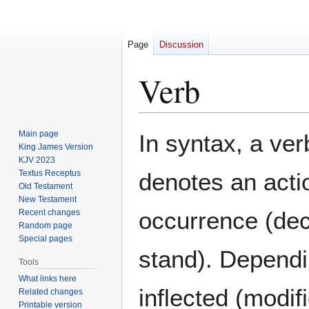
Page
Discussion
Verb
Jump
Jump
Main page
In syntax, a ver
to
to
King James Version
KJV 2023
navigation
search
Textus Receptus
denotes an actio
Old Testament
New Testament
occurrence (deco
Recent changes
Random page
Special pages
stand). Dependi
Tools
What links here
inflected (modif
Related changes
Printable version