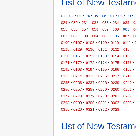
List of New Testam
·
·
·
·
·
·
·
·
·
01
02
03
04
05
06
07
08
09
·
·
·
·
·
·
·
029
030
031
032
033
034
035
0
·
·
·
·
·
·
·
055
056
057
058
059
060
061
0
·
·
·
·
·
·
·
081
082
083
084
085
086
087
0
·
·
·
·
·
·
0106
0107
0108
0109
0110
0111
·
·
·
·
·
·
0128
0129
0130
0131
0132
0134
·
·
·
·
·
·
0150
0151
0152
0153
0154
0155
·
·
·
·
·
·
0171
0172
0173
0174
0175
0176
·
·
·
·
·
·
0192
0193
0194
0195
0196
0197
·
·
·
·
·
·
0213
0214
0215
0216
0217
0218
·
·
·
·
·
·
0235
0236
0237
0238
0239
0240
·
·
·
·
·
·
0256
0257
0258
0259
0260
0261
·
·
·
·
·
·
0277
0278
0279
0280
0281
0282
·
·
·
·
·
·
0298
0299
0300
0301
0302
0303
·
·
·
·
·
0319
0320
0321
0322
0323
List of New Testame