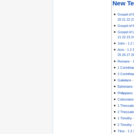
New Te
Gospel of 
20
21
22
2
Gospel of 
Gospel of 
21
22
23
2
John
-
1
2
Acts
-
1
2
25
26
27
2
Romans
-
1 Corinthia
2 Corinthia
Galatians
Ephesians
Philippians
Colossians
1 Thessalo
2 Thessalo
1 Timothy
2 Timothy
Titus
-
1
2