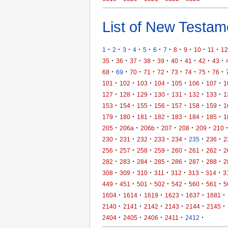
List of New Testame
·
·
·
·
·
·
·
·
·
·
·
1
2
3
4
5
6
7
8
9
10
11
12
·
·
·
·
·
·
·
·
·
35
36
37
38
39
40
41
42
43
·
·
·
·
·
·
·
·
·
68
69
70
71
72
73
74
75
76
·
·
·
·
·
·
·
101
102
103
104
105
106
107
1
·
·
·
·
·
·
·
127
128
129
130
131
132
133
1
·
·
·
·
·
·
·
153
154
155
156
157
158
159
1
·
·
·
·
·
·
·
179
180
181
182
183
184
185
1
·
·
·
·
·
·
205
206a
206b
207
208
209
210
·
·
·
·
·
·
·
230
231
232
233
234
235
236
2
·
·
·
·
·
·
·
256
257
258
259
260
261
262
2
·
·
·
·
·
·
·
282
283
284
285
286
287
288
2
·
·
·
·
·
·
·
308
309
310
311
312
313
314
3
·
·
·
·
·
·
·
449
451
501
502
542
560
561
5
·
·
·
·
·
·
1604
1614
1619
1623
1637
1681
·
·
·
·
·
·
2140
2141
2142
2143
2144
2145
·
·
·
·
·
2404
2405
2406
2411
2412