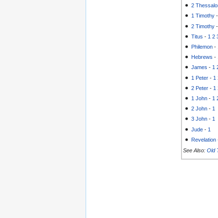
2 Thessalo
1 Timothy
2 Timothy
Titus
-
1
2
Philemon
-
Hebrews
-
James
-
1
1 Peter
-
1
2 Peter
-
1
1 John
-
1
2 John
-
1
3 John
-
1
Jude
-
1
Revelation
See Also:
Old 