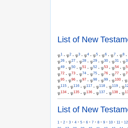
List of New Testam
1
2
3
4
5
6
7
8
𝔓
·
𝔓
·
𝔓
·
𝔓
·
𝔓
·
𝔓
·
𝔓
·
𝔓
·
26
27
28
29
30
31
3
𝔓
·
𝔓
·
𝔓
·
𝔓
·
𝔓
·
𝔓
·
𝔓
49
50
51
52
53
54
5
𝔓
·
𝔓
·
𝔓
·
𝔓
·
𝔓
·
𝔓
·
𝔓
72
73
74
75
76
77
7
𝔓
·
𝔓
·
𝔓
·
𝔓
·
𝔓
·
𝔓
·
𝔓
95
96
97
98
99
100
𝔓
·
𝔓
·
𝔓
·
𝔓
·
𝔓
·
𝔓
·
𝔓
115
116
117
118
119
1
𝔓
·
𝔓
·
𝔓
·
𝔓
·
𝔓
·
𝔓
134
135
136
137
138
1
𝔓
·
𝔓
·
𝔓
·
𝔓
·
𝔓
·
𝔓
List of New Testam
·
·
·
·
·
·
·
·
·
·
·
1
2
3
4
5
6
7
8
9
10
11
12