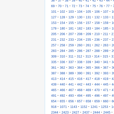
·
·
·
·
·
·
·
·
·
36
37
38
39
40
41
42
43
44
·
·
·
·
·
·
·
·
·
69
70
71
72
73
74
75
76
77
·
·
·
·
·
·
·
101
102
103
104
105
106
107
1
·
·
·
·
·
·
·
127
128
129
130
131
132
133
1
·
·
·
·
·
·
·
153
154
155
156
157
158
159
1
·
·
·
·
·
·
·
179
180
181
182
183
184
185
1
·
·
·
·
·
·
·
205
206
207
208
209
210
211
2
·
·
·
·
·
·
·
231
232
233
234
235
236
237
2
·
·
·
·
·
·
·
257
258
259
260
261
262
263
2
·
·
·
·
·
·
·
283
284
285
286
287
288
289
2
·
·
·
·
·
·
·
309
310
311
312
313
314
315
3
·
·
·
·
·
·
·
335
336
337
338
339
340
341
3
·
·
·
·
·
·
·
361
362
363
364
365
366
367
3
·
·
·
·
·
·
·
387
388
389
390
391
392
393
3
·
·
·
·
·
·
·
413
414
415
416
417
418
419
4
·
·
·
·
·
·
·
439
440
441
442
443
444
445
4
·
·
·
·
·
·
·
465
466
467
468
469
470
471
4
·
·
·
·
·
·
·
491
492
493
494
495
496
497
4
·
·
·
·
·
·
·
654
655
656
657
658
659
660
6
·
·
·
·
·
·
918
1071
1143
1152
1241
1253
1
·
·
·
·
·
·
2344
2423
2427
2437
2444
2445