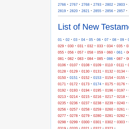
·
·
·
·
·
·
2766
2767
2768
2793
2802
2803
·
·
·
·
·
·
2819
2820
2821
2855
2856
2857
List of New Testam
·
·
·
·
·
·
·
·
·
01
02
03
04
05
06
07
08
09
·
·
·
·
·
·
·
029
030
031
032
033
034
035
0
·
·
·
·
·
·
·
055
056
057
058
059
060
061
0
·
·
·
·
·
·
·
081
082
083
084
085
086
087
0
·
·
·
·
·
·
0106
0107
0108
0109
0110
0111
·
·
·
·
·
·
0128
0129
0130
0131
0132
0134
·
·
·
·
·
·
0150
0151
0152
0153
0154
0155
·
·
·
·
·
·
0171
0172
0173
0174
0175
0176
·
·
·
·
·
·
0192
0193
0194
0195
0196
0197
·
·
·
·
·
·
0213
0214
0215
0216
0217
0218
·
·
·
·
·
·
0235
0236
0237
0238
0239
0240
·
·
·
·
·
·
0256
0257
0258
0259
0260
0261
·
·
·
·
·
·
0277
0278
0279
0280
0281
0282
·
·
·
·
·
·
0298
0299
0300
0301
0302
0303
·
·
·
·
·
0319
0320
0321
0322
0323