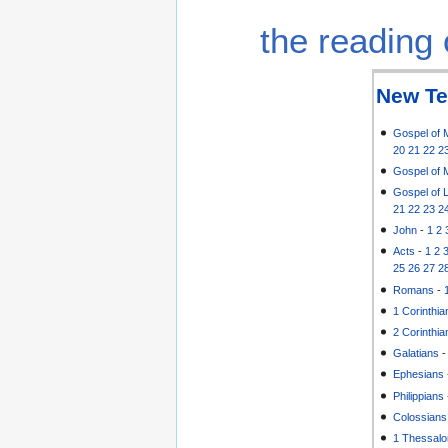
the reading 
New Te
Gospel of 
20
21
22
2
Gospel of 
Gospel of 
21
22
23
2
John
-
1
2
Acts
-
1
2
25
26
27
2
Romans
-
1 Corinthia
2 Corinthia
Galatians
Ephesians
Philippians
Colossians
1 Thessalo