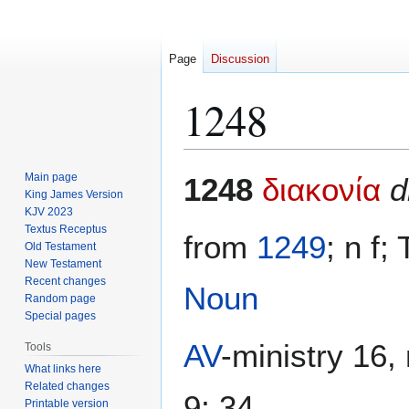
Page
Discussion
1248
Jump
Jump
Main page
1248
διακονία
d
to
to
King James Version
KJV 2023
navigation
search
Textus Receptus
from
1249
; n f
Old Testament
New Testament
Recent changes
Noun
Random page
Special pages
AV
-ministry 16, 
Tools
What links here
Related changes
9; 34
Printable version