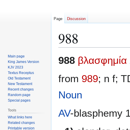
Page
Discussion
988
Jump
Jump
Main page
988
βλασφημία
to
to
King James Version
KJV 2023
navigation
search
Textus Receptus
from
989
; n f;
Old Testament
New Testament
Recent changes
Noun
Random page
Special pages
AV
-blasphemy 16
Tools
What links here
Related changes
Printable version