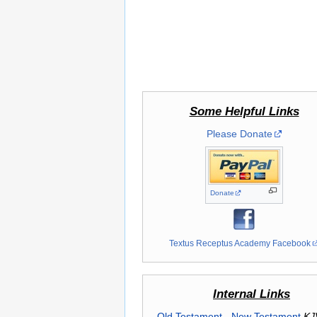
Some Helpful Links
Please Donate
Donate
Textus Receptus Academy Facebook
Internal Links
Old Testament
-
New Testament
KJ