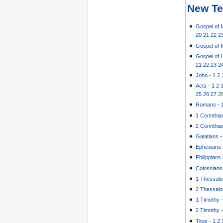
New Te
Gospel of 
20
21
22
2
Gospel of 
Gospel of 
21
22
23
2
John
-
1
2
Acts
-
1
2
25
26
27
2
Romans
-
1 Corinthia
2 Corinthia
Galatians
Ephesians
Philippians
Colossians
1 Thessalo
2 Thessalo
1 Timothy
2 Timothy
Titus
-
1
2