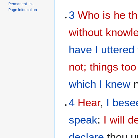
Permanent link
Page information
3
Who is he th
without knowl
have I uttered
not; things to
which I knew
n
4
Hear
,
I bese
speak
:
I will 
declare
thou u