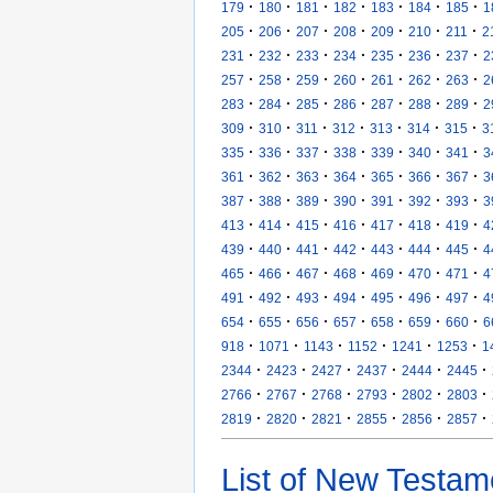
·
·
·
·
·
·
·
179
180
181
182
183
184
185
1
·
·
·
·
·
·
·
205
206
207
208
209
210
211
2
·
·
·
·
·
·
·
231
232
233
234
235
236
237
2
·
·
·
·
·
·
·
257
258
259
260
261
262
263
2
·
·
·
·
·
·
·
283
284
285
286
287
288
289
2
·
·
·
·
·
·
·
309
310
311
312
313
314
315
3
·
·
·
·
·
·
·
335
336
337
338
339
340
341
3
·
·
·
·
·
·
·
361
362
363
364
365
366
367
3
·
·
·
·
·
·
·
387
388
389
390
391
392
393
3
·
·
·
·
·
·
·
413
414
415
416
417
418
419
4
·
·
·
·
·
·
·
439
440
441
442
443
444
445
4
·
·
·
·
·
·
·
465
466
467
468
469
470
471
4
·
·
·
·
·
·
·
491
492
493
494
495
496
497
4
·
·
·
·
·
·
·
654
655
656
657
658
659
660
6
·
·
·
·
·
·
918
1071
1143
1152
1241
1253
1
·
·
·
·
·
·
2344
2423
2427
2437
2444
2445
·
·
·
·
·
·
2766
2767
2768
2793
2802
2803
·
·
·
·
·
·
2819
2820
2821
2855
2856
2857
List of New Testam