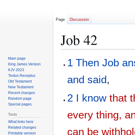
Page
Discussion
Job 42
Jump
Jump
Main page
1
Then Job
an
to
to
King James Version
KJV 2023
navigation
search
Textus Receptus
and said
,
Old Testament
New Testament
Recent changes
2
I know
that 
Random page
Special pages
every thing, a
Tools
What links here
Related changes
can be withho
Printable version