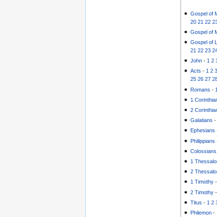
Gospel of 
20
21
22
2
Gospel of 
Gospel of 
21
22
23
2
John
-
1
2
Acts
-
1
2
25
26
27
2
Romans
-
1 Corinthia
2 Corinthia
Galatians
Ephesians
Philippians
Colossians
1 Thessalo
2 Thessalo
1 Timothy
2 Timothy
Titus
-
1
2
Philemon
-