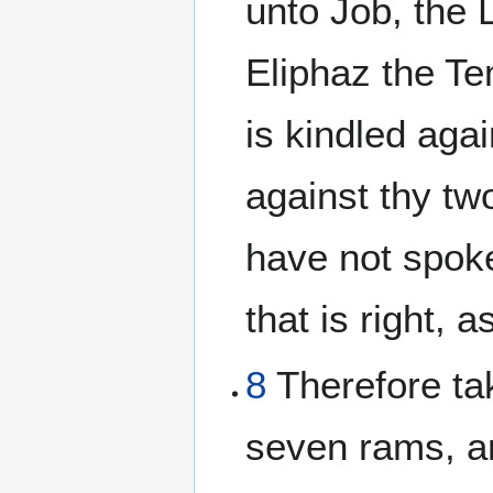
unto Job, the
Eliphaz the T
is kindled aga
against thy two
have not spoke
that is right, 
8
Therefore ta
seven rams, an