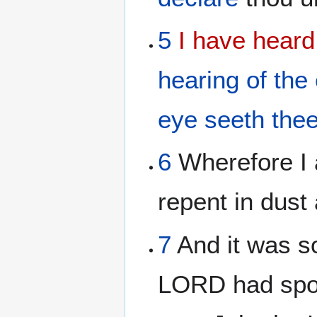
5
I have heard
hearing
of the
eye
seeth the
6
Wherefore I 
repent in dust
7
And it was so
LORD had spo