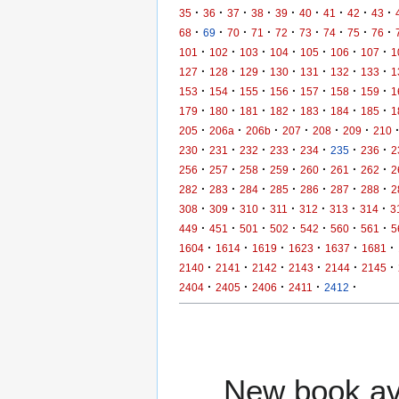
·
·
·
·
·
·
·
·
·
35
36
37
38
39
40
41
42
43
·
·
·
·
·
·
·
·
·
68
69
70
71
72
73
74
75
76
·
·
·
·
·
·
·
101
102
103
104
105
106
107
1
·
·
·
·
·
·
·
127
128
129
130
131
132
133
1
·
·
·
·
·
·
·
153
154
155
156
157
158
159
1
·
·
·
·
·
·
·
179
180
181
182
183
184
185
1
·
·
·
·
·
·
205
206a
206b
207
208
209
210
·
·
·
·
·
·
·
230
231
232
233
234
235
236
2
·
·
·
·
·
·
·
256
257
258
259
260
261
262
2
·
·
·
·
·
·
·
282
283
284
285
286
287
288
2
·
·
·
·
·
·
·
308
309
310
311
312
313
314
3
·
·
·
·
·
·
·
449
451
501
502
542
560
561
5
·
·
·
·
·
·
1604
1614
1619
1623
1637
1681
·
·
·
·
·
·
2140
2141
2142
2143
2144
2145
·
·
·
·
·
2404
2405
2406
2411
2412
New book ava