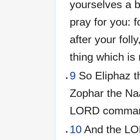
yourselves a b
pray for you: f
after your foll
thing which is 
9
So Eliphaz t
Zophar the Na
LORD command
10
And the LOR