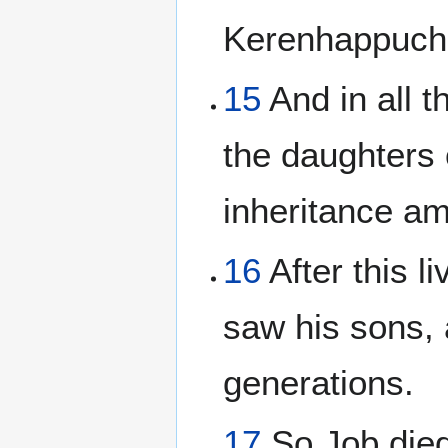
Kerenhappuch
15
And in all 
the daughters 
inheritance am
16
After this l
saw his sons, 
generations.
17
So Job died,