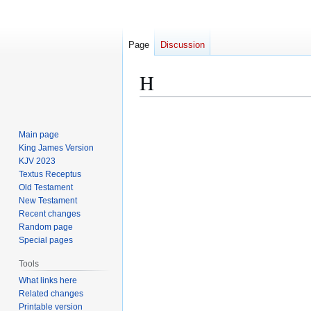
Page
Discussion
Η
Jump
Jump
to
to
Main page
navigation
search
King James Version
KJV 2023
Textus Receptus
Old Testament
New Testament
Recent changes
Random page
Special pages
Tools
What links here
Related changes
Printable version