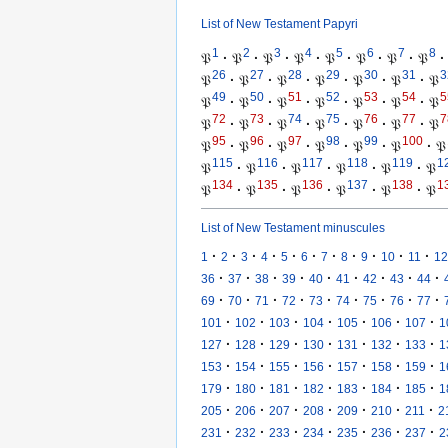
List of New Testament Papyri
1
2
3
4
5
6
7
8
𝔓
·
𝔓
·
𝔓
·
𝔓
·
𝔓
·
𝔓
·
𝔓
·
𝔓
·
26
27
28
29
30
31
3
𝔓
·
𝔓
·
𝔓
·
𝔓
·
𝔓
·
𝔓
·
𝔓
49
50
51
52
53
54
5
𝔓
·
𝔓
·
𝔓
·
𝔓
·
𝔓
·
𝔓
·
𝔓
72
73
74
75
76
77
7
𝔓
·
𝔓
·
𝔓
·
𝔓
·
𝔓
·
𝔓
·
𝔓
95
96
97
98
99
100
𝔓
·
𝔓
·
𝔓
·
𝔓
·
𝔓
·
𝔓
·
𝔓
115
116
117
118
119
1
𝔓
·
𝔓
·
𝔓
·
𝔓
·
𝔓
·
𝔓
134
135
136
137
138
1
𝔓
·
𝔓
·
𝔓
·
𝔓
·
𝔓
·
𝔓
List of New Testament minuscules
·
·
·
·
·
·
·
·
·
·
·
1
2
3
4
5
6
7
8
9
10
11
12
·
·
·
·
·
·
·
·
·
36
37
38
39
40
41
42
43
44
·
·
·
·
·
·
·
·
·
69
70
71
72
73
74
75
76
77
·
·
·
·
·
·
·
101
102
103
104
105
106
107
1
·
·
·
·
·
·
·
127
128
129
130
131
132
133
1
·
·
·
·
·
·
·
153
154
155
156
157
158
159
1
·
·
·
·
·
·
·
179
180
181
182
183
184
185
1
·
·
·
·
·
·
·
205
206
207
208
209
210
211
2
·
·
·
·
·
·
·
231
232
233
234
235
236
237
2