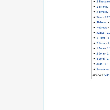
2 Thessalo
1 Timothy
2 Timothy
Titus
-
1
2
Philemon
-
Hebrews
-
James
-
1
1 Peter
-
1
2 Peter
-
1
1 John
-
1
2 John
-
1
3 John
-
1
Jude
-
1
Revelation
See Also:
Old 