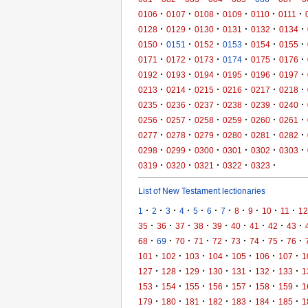
·
·
·
·
·
·
0106
0107
0108
0109
0110
0111
·
·
·
·
·
·
0128
0129
0130
0131
0132
0134
·
·
·
·
·
·
0150
0151
0152
0153
0154
0155
·
·
·
·
·
·
0171
0172
0173
0174
0175
0176
·
·
·
·
·
·
0192
0193
0194
0195
0196
0197
·
·
·
·
·
·
0213
0214
0215
0216
0217
0218
·
·
·
·
·
·
0235
0236
0237
0238
0239
0240
·
·
·
·
·
·
0256
0257
0258
0259
0260
0261
·
·
·
·
·
·
0277
0278
0279
0280
0281
0282
·
·
·
·
·
·
0298
0299
0300
0301
0302
0303
·
·
·
·
·
0319
0320
0321
0322
0323
List of New Testament lectionaries
·
·
·
·
·
·
·
·
·
·
·
1
2
3
4
5
6
7
8
9
10
11
12
·
·
·
·
·
·
·
·
·
35
36
37
38
39
40
41
42
43
·
·
·
·
·
·
·
·
·
68
69
70
71
72
73
74
75
76
·
·
·
·
·
·
·
101
102
103
104
105
106
107
1
·
·
·
·
·
·
·
127
128
129
130
131
132
133
1
·
·
·
·
·
·
·
153
154
155
156
157
158
159
1
·
·
·
·
·
·
·
179
180
181
182
183
184
185
1