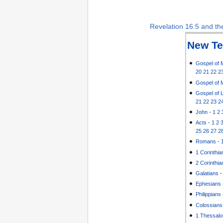
Revelation 16:5 and the
New Te
Gospel of 
20
21
22
2
Gospel of 
Gospel of 
21
22
23
2
John
-
1
2
Acts
-
1
2
25
26
27
2
Romans
-
1 Corinthia
2 Corinthia
Galatians
Ephesians
Philippians
Colossians
1 Thessalo