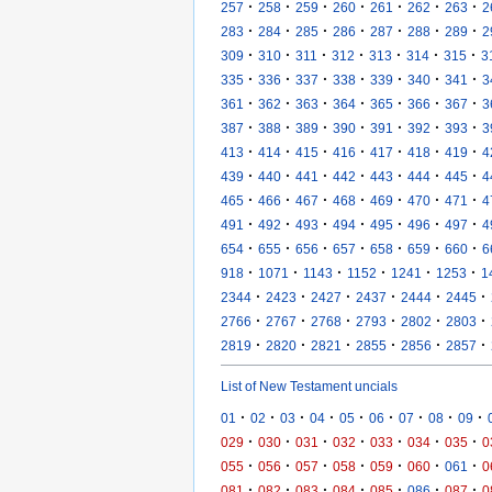
·
·
·
·
·
·
·
257
258
259
260
261
262
263
2
·
·
·
·
·
·
·
283
284
285
286
287
288
289
2
·
·
·
·
·
·
·
309
310
311
312
313
314
315
3
·
·
·
·
·
·
·
335
336
337
338
339
340
341
3
·
·
·
·
·
·
·
361
362
363
364
365
366
367
3
·
·
·
·
·
·
·
387
388
389
390
391
392
393
3
·
·
·
·
·
·
·
413
414
415
416
417
418
419
4
·
·
·
·
·
·
·
439
440
441
442
443
444
445
4
·
·
·
·
·
·
·
465
466
467
468
469
470
471
4
·
·
·
·
·
·
·
491
492
493
494
495
496
497
4
·
·
·
·
·
·
·
654
655
656
657
658
659
660
6
·
·
·
·
·
·
918
1071
1143
1152
1241
1253
1
·
·
·
·
·
·
2344
2423
2427
2437
2444
2445
·
·
·
·
·
·
2766
2767
2768
2793
2802
2803
·
·
·
·
·
·
2819
2820
2821
2855
2856
2857
List of New Testament uncials
·
·
·
·
·
·
·
·
·
01
02
03
04
05
06
07
08
09
·
·
·
·
·
·
·
029
030
031
032
033
034
035
0
·
·
·
·
·
·
·
055
056
057
058
059
060
061
0
·
·
·
·
·
·
·
081
082
083
084
085
086
087
0