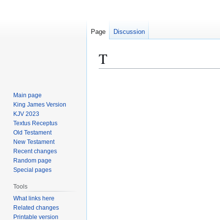
Page
Discussion
Τ
Jump
Jump
to
to
Main page
navigation
search
King James Version
KJV 2023
Textus Receptus
Old Testament
New Testament
Recent changes
Random page
Special pages
Tools
What links here
Related changes
Printable version