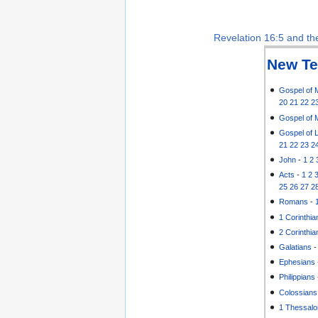
Revelation 16:5 and the
New Te
Gospel of 
20
21
22
2
Gospel of 
Gospel of 
21
22
23
2
John
-
1
2
Acts
-
1
2
25
26
27
2
Romans
-
1 Corinthia
2 Corinthia
Galatians
Ephesians
Philippians
Colossians
1 Thessalo