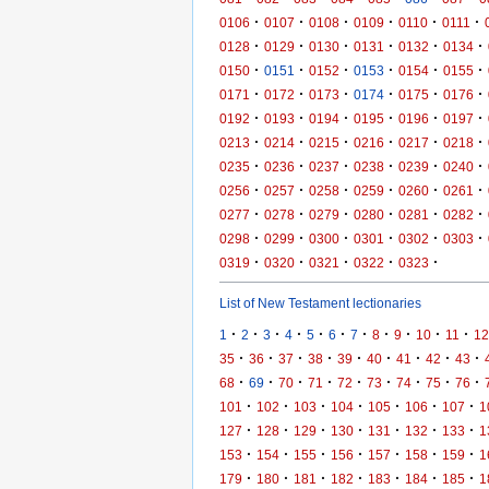
·
·
·
·
·
·
0106
0107
0108
0109
0110
0111
·
·
·
·
·
·
0128
0129
0130
0131
0132
0134
·
·
·
·
·
·
0150
0151
0152
0153
0154
0155
·
·
·
·
·
·
0171
0172
0173
0174
0175
0176
·
·
·
·
·
·
0192
0193
0194
0195
0196
0197
·
·
·
·
·
·
0213
0214
0215
0216
0217
0218
·
·
·
·
·
·
0235
0236
0237
0238
0239
0240
·
·
·
·
·
·
0256
0257
0258
0259
0260
0261
·
·
·
·
·
·
0277
0278
0279
0280
0281
0282
·
·
·
·
·
·
0298
0299
0300
0301
0302
0303
·
·
·
·
·
0319
0320
0321
0322
0323
List of New Testament lectionaries
·
·
·
·
·
·
·
·
·
·
·
1
2
3
4
5
6
7
8
9
10
11
12
·
·
·
·
·
·
·
·
·
35
36
37
38
39
40
41
42
43
·
·
·
·
·
·
·
·
·
68
69
70
71
72
73
74
75
76
·
·
·
·
·
·
·
101
102
103
104
105
106
107
1
·
·
·
·
·
·
·
127
128
129
130
131
132
133
1
·
·
·
·
·
·
·
153
154
155
156
157
158
159
1
·
·
·
·
·
·
·
179
180
181
182
183
184
185
1