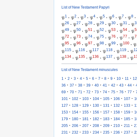
List of New Testament Papyri
1
2
3
4
5
6
7
8
𝔓
·
𝔓
·
𝔓
·
𝔓
·
𝔓
·
𝔓
·
𝔓
·
𝔓
·
26
27
28
29
30
31
3
𝔓
·
𝔓
·
𝔓
·
𝔓
·
𝔓
·
𝔓
·
𝔓
49
50
51
52
53
54
5
𝔓
·
𝔓
·
𝔓
·
𝔓
·
𝔓
·
𝔓
·
𝔓
72
73
74
75
76
77
7
𝔓
·
𝔓
·
𝔓
·
𝔓
·
𝔓
·
𝔓
·
𝔓
95
96
97
98
99
100
𝔓
·
𝔓
·
𝔓
·
𝔓
·
𝔓
·
𝔓
·
𝔓
115
116
117
118
119
1
𝔓
·
𝔓
·
𝔓
·
𝔓
·
𝔓
·
𝔓
134
135
136
137
138
1
𝔓
·
𝔓
·
𝔓
·
𝔓
·
𝔓
·
𝔓
List of New Testament minuscules
·
·
·
·
·
·
·
·
·
·
·
1
2
3
4
5
6
7
8
9
10
11
12
·
·
·
·
·
·
·
·
·
36
37
38
39
40
41
42
43
44
·
·
·
·
·
·
·
·
·
69
70
71
72
73
74
75
76
77
·
·
·
·
·
·
·
101
102
103
104
105
106
107
1
·
·
·
·
·
·
·
127
128
129
130
131
132
133
1
·
·
·
·
·
·
·
153
154
155
156
157
158
159
1
·
·
·
·
·
·
·
179
180
181
182
183
184
185
1
·
·
·
·
·
·
·
205
206
207
208
209
210
211
2
·
·
·
·
·
·
·
231
232
233
234
235
236
237
2