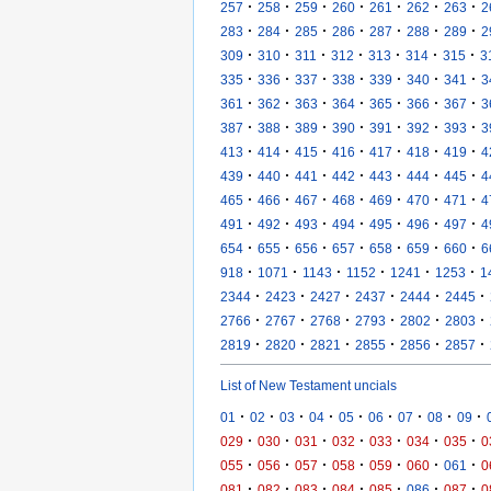
·
·
·
·
·
·
·
257
258
259
260
261
262
263
2
·
·
·
·
·
·
·
283
284
285
286
287
288
289
2
·
·
·
·
·
·
·
309
310
311
312
313
314
315
3
·
·
·
·
·
·
·
335
336
337
338
339
340
341
3
·
·
·
·
·
·
·
361
362
363
364
365
366
367
3
·
·
·
·
·
·
·
387
388
389
390
391
392
393
3
·
·
·
·
·
·
·
413
414
415
416
417
418
419
4
·
·
·
·
·
·
·
439
440
441
442
443
444
445
4
·
·
·
·
·
·
·
465
466
467
468
469
470
471
4
·
·
·
·
·
·
·
491
492
493
494
495
496
497
4
·
·
·
·
·
·
·
654
655
656
657
658
659
660
6
·
·
·
·
·
·
918
1071
1143
1152
1241
1253
1
·
·
·
·
·
·
2344
2423
2427
2437
2444
2445
·
·
·
·
·
·
2766
2767
2768
2793
2802
2803
·
·
·
·
·
·
2819
2820
2821
2855
2856
2857
List of New Testament uncials
·
·
·
·
·
·
·
·
·
01
02
03
04
05
06
07
08
09
·
·
·
·
·
·
·
029
030
031
032
033
034
035
0
·
·
·
·
·
·
·
055
056
057
058
059
060
061
0
·
·
·
·
·
·
·
081
082
083
084
085
086
087
0