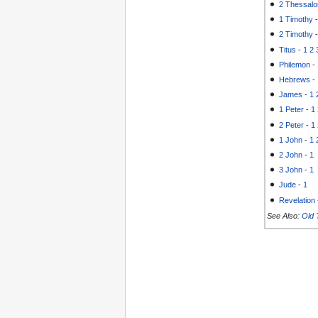
2 Thessalo
1 Timothy
2 Timothy
Titus
-
1
2
Philemon
-
Hebrews
-
James
-
1
1 Peter
-
1
2 Peter
-
1
1 John
-
1
2 John
-
1
3 John
-
1
Jude
-
1
Revelation
See Also:
Old 