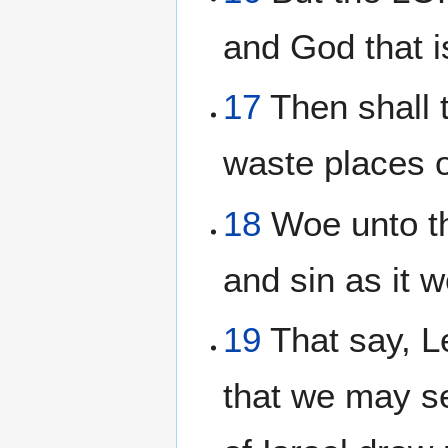
and God that i
17
Then shall 
waste places o
18
Woe unto the
and sin as it w
19
That say, L
that we may se