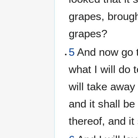
grapes, brought
grapes?
5
And now go to;
what I will do 
will take away
and it shall b
thereof, and i