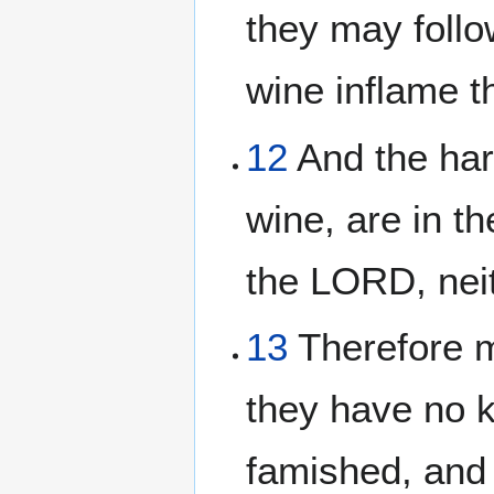
they may follow
wine inflame 
12
And the harp
wine, are in th
the LORD, neit
13
Therefore m
they have no 
famished, and t