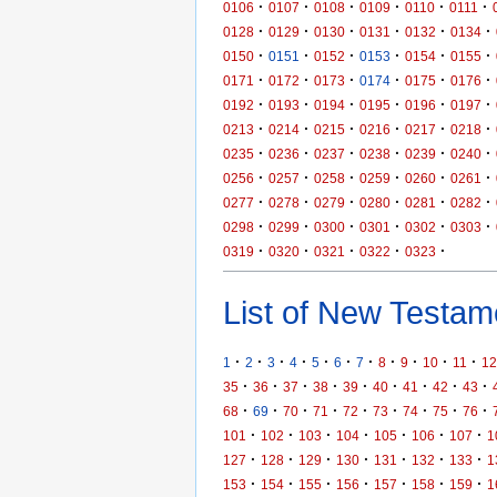
·
·
·
·
·
·
0106
0107
0108
0109
0110
0111
·
·
·
·
·
·
0128
0129
0130
0131
0132
0134
·
·
·
·
·
·
0150
0151
0152
0153
0154
0155
·
·
·
·
·
·
0171
0172
0173
0174
0175
0176
·
·
·
·
·
·
0192
0193
0194
0195
0196
0197
·
·
·
·
·
·
0213
0214
0215
0216
0217
0218
·
·
·
·
·
·
0235
0236
0237
0238
0239
0240
·
·
·
·
·
·
0256
0257
0258
0259
0260
0261
·
·
·
·
·
·
0277
0278
0279
0280
0281
0282
·
·
·
·
·
·
0298
0299
0300
0301
0302
0303
·
·
·
·
·
0319
0320
0321
0322
0323
List of New Testame
·
·
·
·
·
·
·
·
·
·
·
1
2
3
4
5
6
7
8
9
10
11
12
·
·
·
·
·
·
·
·
·
35
36
37
38
39
40
41
42
43
·
·
·
·
·
·
·
·
·
68
69
70
71
72
73
74
75
76
·
·
·
·
·
·
·
101
102
103
104
105
106
107
1
·
·
·
·
·
·
·
127
128
129
130
131
132
133
1
·
·
·
·
·
·
·
153
154
155
156
157
158
159
1