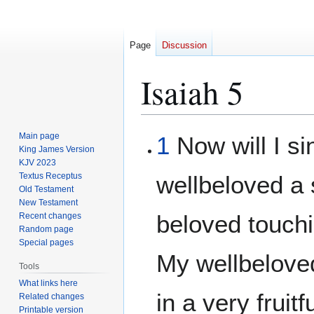
Page
Discussion
Isaiah 5
Jump
Jump
Main page
1
Now will I si
to
to
King James Version
KJV 2023
navigation
search
Textus Receptus
wellbeloved a
Old Testament
New Testament
beloved touchi
Recent changes
Random page
Special pages
My wellbelove
Tools
What links here
in a very fruitfu
Related changes
Printable version