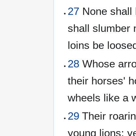
27
None shall
shall slumber n
loins be loosed
28
Whose arrow
their horses' h
wheels like a 
29
Their roaring
young lions: ye