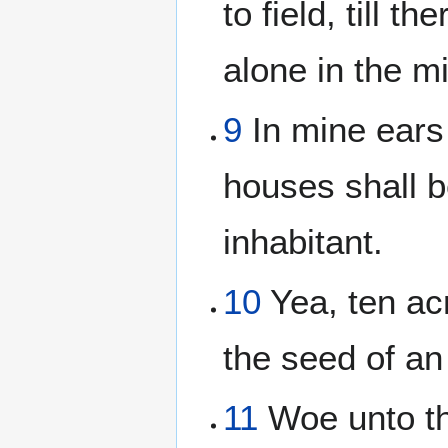
to field, till 
alone in the mi
9
In mine ears
houses shall b
inhabitant.
10
Yea, ten acr
the seed of an
11
Woe unto the