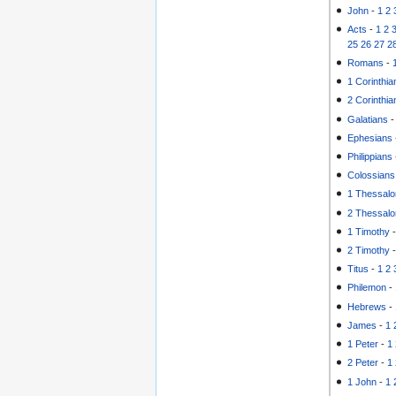
John
-
1
2
Acts
-
1
2
25
26
27
2
Romans
-
1 Corinthia
2 Corinthia
Galatians
Ephesians
Philippians
Colossians
1 Thessalo
2 Thessalo
1 Timothy
2 Timothy
Titus
-
1
2
Philemon
-
Hebrews
-
James
-
1
1 Peter
-
1
2 Peter
-
1
1 John
-
1