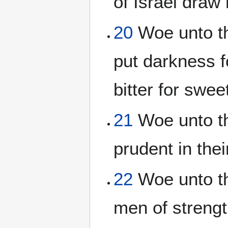
of Israel draw
20
Woe unto the
put darkness fo
bitter for swee
21
Woe unto th
prudent in thei
22
Woe unto th
men of strengt