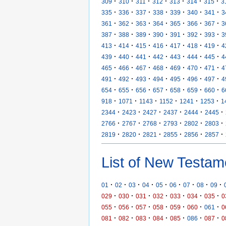
·
·
·
·
·
·
·
309
310
311
312
313
314
315
3
·
·
·
·
·
·
·
335
336
337
338
339
340
341
3
·
·
·
·
·
·
·
361
362
363
364
365
366
367
3
·
·
·
·
·
·
·
387
388
389
390
391
392
393
3
·
·
·
·
·
·
·
413
414
415
416
417
418
419
4
·
·
·
·
·
·
·
439
440
441
442
443
444
445
4
·
·
·
·
·
·
·
465
466
467
468
469
470
471
4
·
·
·
·
·
·
·
491
492
493
494
495
496
497
4
·
·
·
·
·
·
·
654
655
656
657
658
659
660
6
·
·
·
·
·
·
918
1071
1143
1152
1241
1253
1
·
·
·
·
·
·
2344
2423
2427
2437
2444
2445
·
·
·
·
·
·
2766
2767
2768
2793
2802
2803
·
·
·
·
·
·
2819
2820
2821
2855
2856
2857
List of New Testam
·
·
·
·
·
·
·
·
·
01
02
03
04
05
06
07
08
09
·
·
·
·
·
·
·
029
030
031
032
033
034
035
0
·
·
·
·
·
·
·
055
056
057
058
059
060
061
0
·
·
·
·
·
·
·
081
082
083
084
085
086
087
0