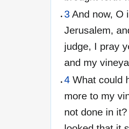
3
And now, O i
Jerusalem, an
judge, I pray 
and my vineya
4
What could 
more to my vin
not done in it
looked that it 