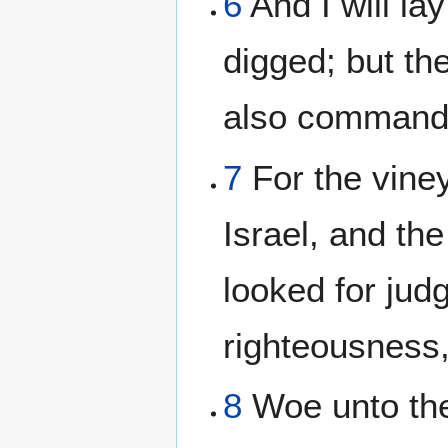
6
And I will lay
digged; but the
also command t
7
For the viney
Israel, and th
looked for jud
righteousness,
8
Woe unto them