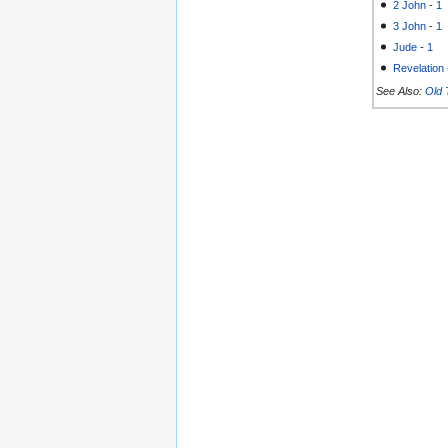
2 John
-
1
3 John
-
1
Jude
-
1
Revelation
See Also:
Old 