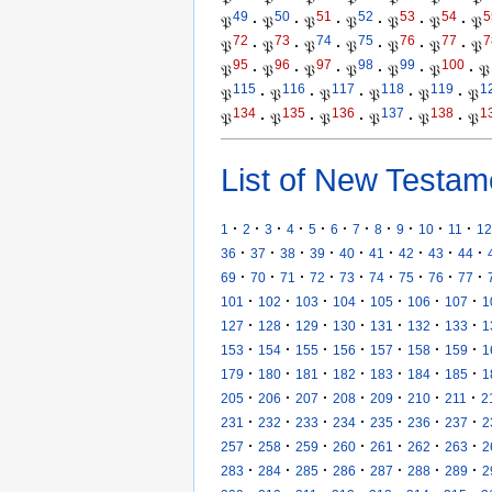
49
50
51
52
53
54
5
𝔓
·
𝔓
·
𝔓
·
𝔓
·
𝔓
·
𝔓
·
𝔓
72
73
74
75
76
77
7
𝔓
·
𝔓
·
𝔓
·
𝔓
·
𝔓
·
𝔓
·
𝔓
95
96
97
98
99
100
𝔓
·
𝔓
·
𝔓
·
𝔓
·
𝔓
·
𝔓
·
𝔓
115
116
117
118
119
1
𝔓
·
𝔓
·
𝔓
·
𝔓
·
𝔓
·
𝔓
134
135
136
137
138
1
𝔓
·
𝔓
·
𝔓
·
𝔓
·
𝔓
·
𝔓
List of New Testam
·
·
·
·
·
·
·
·
·
·
·
1
2
3
4
5
6
7
8
9
10
11
12
·
·
·
·
·
·
·
·
·
36
37
38
39
40
41
42
43
44
·
·
·
·
·
·
·
·
·
69
70
71
72
73
74
75
76
77
·
·
·
·
·
·
·
101
102
103
104
105
106
107
1
·
·
·
·
·
·
·
127
128
129
130
131
132
133
1
·
·
·
·
·
·
·
153
154
155
156
157
158
159
1
·
·
·
·
·
·
·
179
180
181
182
183
184
185
1
·
·
·
·
·
·
·
205
206
207
208
209
210
211
2
·
·
·
·
·
·
·
231
232
233
234
235
236
237
2
·
·
·
·
·
·
·
257
258
259
260
261
262
263
2
·
·
·
·
·
·
·
283
284
285
286
287
288
289
2