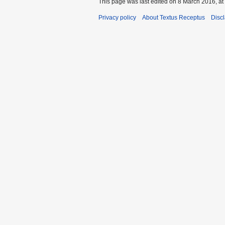
This page was last edited on 8 March 2016, at
Privacy policy
About Textus Receptus
Disc