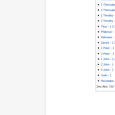
1 Thessalo
2 Thessalo
1 Timothy
2 Timothy
Titus
-
1
2
Philemon
-
Hebrews
-
James
-
1
1 Peter
-
1
2 Peter
-
1
1 John
-
1
2 John
-
1
3 John
-
1
Jude
-
1
Revelation
See Also:
Old 