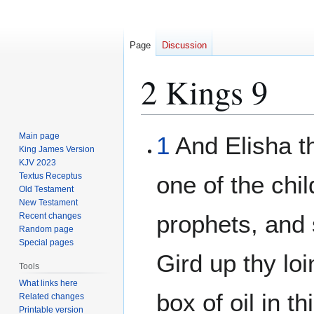
Page
Discussion
2 Kings 9
Jump
Jump
Main page
1
And Elisha t
to
to
King James Version
KJV 2023
navigation
search
Textus Receptus
one of the chil
Old Testament
New Testament
prophets, and 
Recent changes
Random page
Special pages
Gird up thy loi
Tools
What links here
box of oil in t
Related changes
Printable version