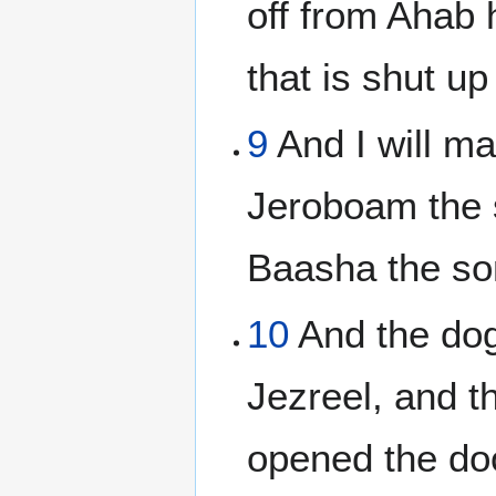
off from Ahab 
that is shut up 
9
And I will ma
Jeroboam the s
Baasha the son
10
And the dogs
Jezreel, and t
opened the doo