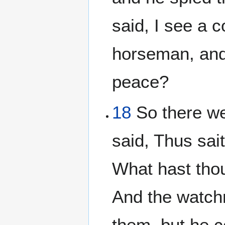
said, I see a 
horseman, and 
peace?
18
So there we
said, Thus sai
What hast thou
And the watch
them, but he c