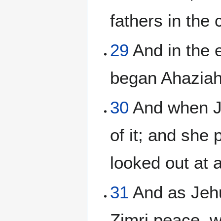
fathers in the 
29
And in the 
began Ahaziah
30
And when Je
of it; and she 
looked out at 
31
And as Jehu
Zimri peace, 