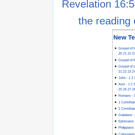
Revelation 16:5
the reading 
New Te
Gospel of 
20
21
22
2
Gospel of 
Gospel of 
21
22
23
2
John
-
1
2
Acts
-
1
2
25
26
27
2
Romans
-
1 Corinthia
2 Corinthia
Galatians
Ephesians
Philippians
Colossians