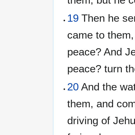
19
Then he sen
came to them, 
peace? And Je
peace? turn t
20
And the wat
them, and come
driving of Jehu