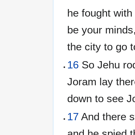
he fought with 
be your minds,
the city to go t
16
So Jehu rode
Joram lay the
down to see J
17
And there s
and he spied 