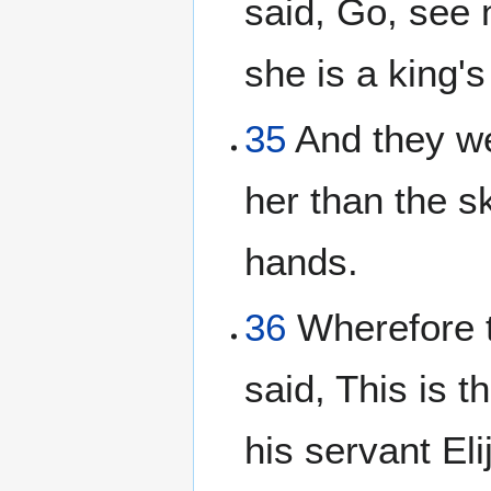
said, Go, see 
she is a king's
35
And they we
her than the sk
hands.
36
Wherefore t
said, This is 
his servant Eli