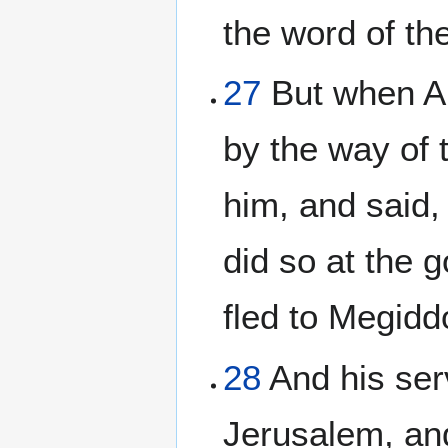
the word of t
27
But when Ah
by the way of 
him, and said,
did so at the 
fled to Megidd
28
And his serv
Jerusalem, and