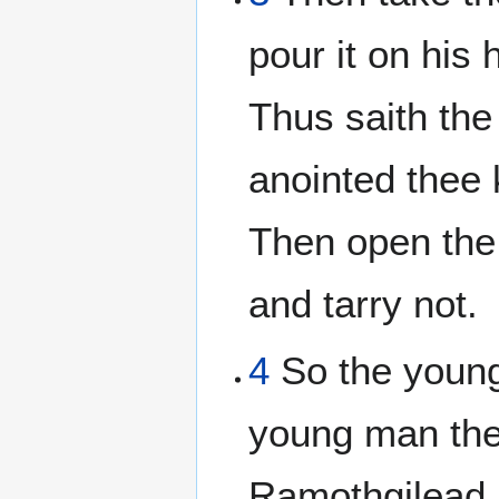
pour it on his
Thus saith th
anointed thee 
Then open the 
and tarry not.
4
So the young
young man the
Ramothgilead.