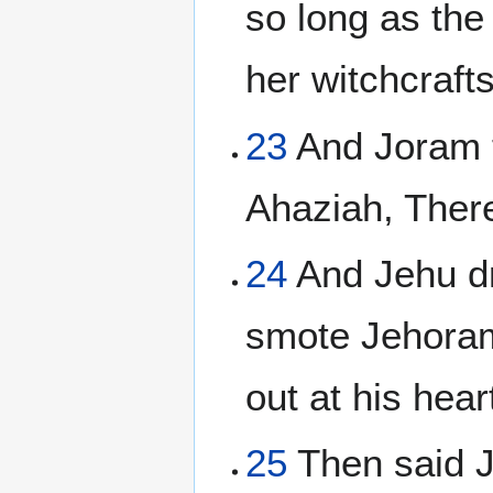
so long as th
her witchcraft
23
And Joram t
Ahaziah, There
24
And Jehu dr
smote Jehoram
out at his hea
25
Then said J