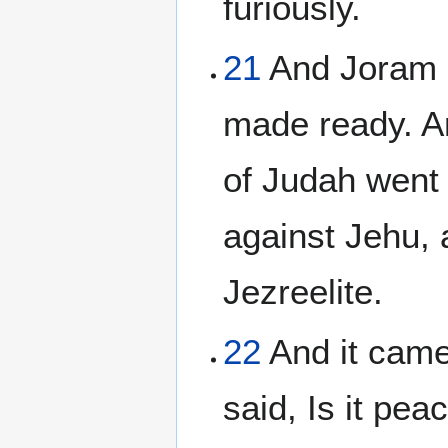
furiously.
21
And Joram s
made ready. An
of Judah went 
against Jehu, 
Jezreelite.
22
And it came
said, Is it pe