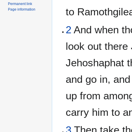
Permanent link
to Ramothgile
Page information
2
And when tho
look out there
Jehoshaphat t
and go in, an
up from among
carry him to a
3
Then take the