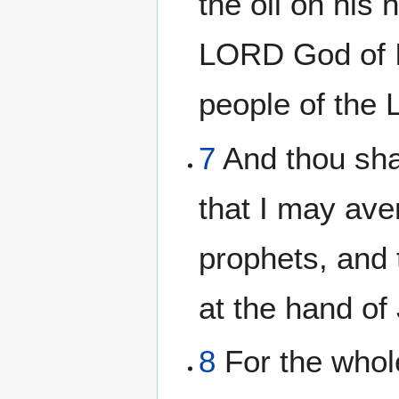
the oil on his
LORD God of Is
people of the 
7
And thou sha
that I may ave
prophets, and 
at the hand of
8
For the whole