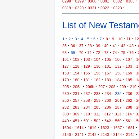
·
·
·
·
·
·
0298
0299
0300
0301
0302
0303
·
·
·
·
·
0319
0320
0321
0322
0323
List of New Testame
·
·
·
·
·
·
·
·
·
·
·
1
2
3
4
5
6
7
8
9
10
11
12
·
·
·
·
·
·
·
·
·
35
36
37
38
39
40
41
42
43
·
·
·
·
·
·
·
·
·
68
69
70
71
72
73
74
75
76
·
·
·
·
·
·
·
101
102
103
104
105
106
107
1
·
·
·
·
·
·
·
127
128
129
130
131
132
133
1
·
·
·
·
·
·
·
153
154
155
156
157
158
159
1
·
·
·
·
·
·
·
179
180
181
182
183
184
185
1
·
·
·
·
·
·
205
206a
206b
207
208
209
210
·
·
·
·
·
·
·
230
231
232
233
234
235
236
2
·
·
·
·
·
·
·
256
257
258
259
260
261
262
2
·
·
·
·
·
·
·
282
283
284
285
286
287
288
2
·
·
·
·
·
·
·
308
309
310
311
312
313
314
3
·
·
·
·
·
·
·
449
451
501
502
542
560
561
5
·
·
·
·
·
·
1604
1614
1619
1623
1637
1681
·
·
·
·
·
·
2140
2141
2142
2143
2144
2145