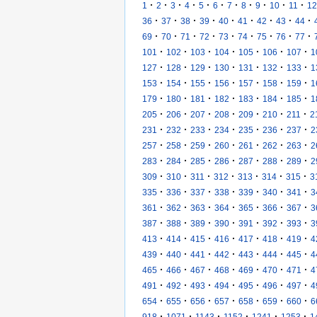
·
·
·
·
·
·
·
·
·
·
·
1
2
3
4
5
6
7
8
9
10
11
12
·
·
·
·
·
·
·
·
·
36
37
38
39
40
41
42
43
44
·
·
·
·
·
·
·
·
·
69
70
71
72
73
74
75
76
77
·
·
·
·
·
·
·
101
102
103
104
105
106
107
1
·
·
·
·
·
·
·
127
128
129
130
131
132
133
1
·
·
·
·
·
·
·
153
154
155
156
157
158
159
1
·
·
·
·
·
·
·
179
180
181
182
183
184
185
1
·
·
·
·
·
·
·
205
206
207
208
209
210
211
2
·
·
·
·
·
·
·
231
232
233
234
235
236
237
2
·
·
·
·
·
·
·
257
258
259
260
261
262
263
2
·
·
·
·
·
·
·
283
284
285
286
287
288
289
2
·
·
·
·
·
·
·
309
310
311
312
313
314
315
3
·
·
·
·
·
·
·
335
336
337
338
339
340
341
3
·
·
·
·
·
·
·
361
362
363
364
365
366
367
3
·
·
·
·
·
·
·
387
388
389
390
391
392
393
3
·
·
·
·
·
·
·
413
414
415
416
417
418
419
4
·
·
·
·
·
·
·
439
440
441
442
443
444
445
4
·
·
·
·
·
·
·
465
466
467
468
469
470
471
4
·
·
·
·
·
·
·
491
492
493
494
495
496
497
4
·
·
·
·
·
·
·
654
655
656
657
658
659
660
6
·
·
·
·
·
·
918
1071
1143
1152
1241
1253
1