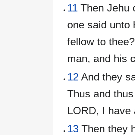
11
Then Jehu ca
one said unto 
fellow to thee
man, and his 
12
And they sai
Thus and thus 
LORD, I have a
13
Then they h