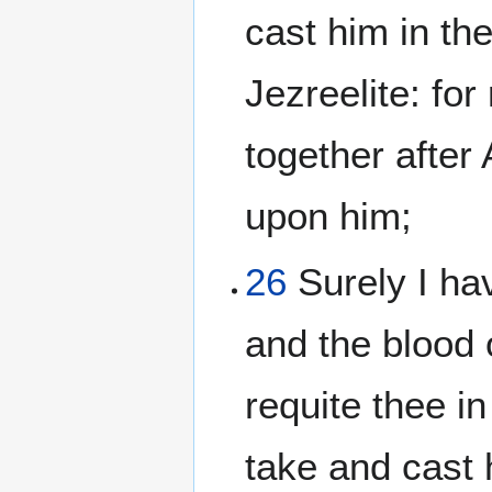
cast him in the
Jezreelite: fo
together after
upon him;
26
Surely I ha
and the blood 
requite thee i
take and cast 