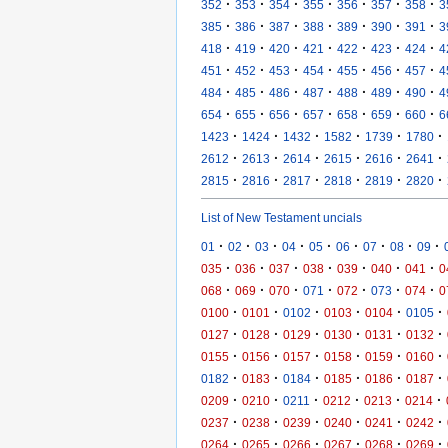
·
·
·
·
·
·
·
352
353
354
355
356
357
358
3
·
·
·
·
·
·
·
385
386
387
388
389
390
391
3
·
·
·
·
·
·
·
418
419
420
421
422
423
424
4
·
·
·
·
·
·
·
451
452
453
454
455
456
457
4
·
·
·
·
·
·
·
484
485
486
487
488
489
490
4
·
·
·
·
·
·
·
654
655
656
657
658
659
660
6
·
·
·
·
·
·
1423
1424
1432
1582
1739
1780
·
·
·
·
·
·
2612
2613
2614
2615
2616
2641
·
·
·
·
·
·
2815
2816
2817
2818
2819
2820
List of New Testament uncials
·
·
·
·
·
·
·
·
·
01
02
03
04
05
06
07
08
09
·
·
·
·
·
·
·
035
036
037
038
039
040
041
0
·
·
·
·
·
·
·
068
069
070
071
072
073
074
0
·
·
·
·
·
·
0100
0101
0102
0103
0104
0105
·
·
·
·
·
·
0127
0128
0129
0130
0131
0132
·
·
·
·
·
·
0155
0156
0157
0158
0159
0160
·
·
·
·
·
·
0182
0183
0184
0185
0186
0187
·
·
·
·
·
·
0209
0210
0211
0212
0213
0214
·
·
·
·
·
·
0237
0238
0239
0240
0241
0242
·
·
·
·
·
·
0264
0265
0266
0267
0268
0269