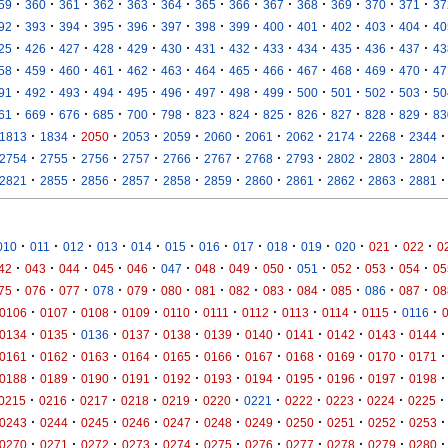
·
·
·
·
·
·
·
·
·
·
·
·
·
59
360
361
362
363
364
365
366
367
368
369
370
371
37
·
·
·
·
·
·
·
·
·
·
·
·
·
92
393
394
395
396
397
398
399
400
401
402
403
404
40
·
·
·
·
·
·
·
·
·
·
·
·
·
25
426
427
428
429
430
431
432
433
434
435
436
437
43
·
·
·
·
·
·
·
·
·
·
·
·
·
58
459
460
461
462
463
464
465
466
467
468
469
470
47
·
·
·
·
·
·
·
·
·
·
·
·
·
91
492
493
494
495
496
497
498
499
500
501
502
503
50
·
·
·
·
·
·
·
·
·
·
·
·
·
61
669
676
685
700
798
823
824
825
826
827
828
829
83
·
·
·
·
·
·
·
·
·
·
·
1813
1834
2050
2053
2059
2060
2061
2062
2174
2268
2344
·
·
·
·
·
·
·
·
·
·
·
2754
2755
2756
2757
2766
2767
2768
2793
2802
2803
2804
·
·
·
·
·
·
·
·
·
·
·
2821
2855
2856
2857
2858
2859
2860
2861
2862
2863
2881
·
·
·
·
·
·
·
·
·
·
·
·
·
010
011
012
013
014
015
016
017
018
019
020
021
022
0
·
·
·
·
·
·
·
·
·
·
·
·
·
42
043
044
045
046
047
048
049
050
051
052
053
054
05
·
·
·
·
·
·
·
·
·
·
·
·
·
75
076
077
078
079
080
081
082
083
084
085
086
087
08
·
·
·
·
·
·
·
·
·
·
·
0106
0107
0108
0109
0110
0111
0112
0113
0114
0115
0116
·
·
·
·
·
·
·
·
·
·
·
0134
0135
0136
0137
0138
0139
0140
0141
0142
0143
0144
·
·
·
·
·
·
·
·
·
·
·
0161
0162
0163
0164
0165
0166
0167
0168
0169
0170
0171
·
·
·
·
·
·
·
·
·
·
·
0188
0189
0190
0191
0192
0193
0194
0195
0196
0197
0198
·
·
·
·
·
·
·
·
·
·
·
0215
0216
0217
0218
0219
0220
0221
0222
0223
0224
0225
·
·
·
·
·
·
·
·
·
·
·
0243
0244
0245
0246
0247
0248
0249
0250
0251
0252
0253
·
·
·
·
·
·
·
·
·
·
·
0270
0271
0272
0273
0274
0275
0276
0277
0278
0279
0280