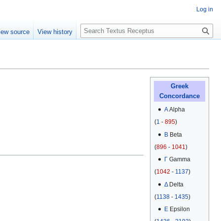
Log in
S
iew source
View history
e
a
r
c
h
Greek
Concordance
Α
Alpha
(
1
-
895
)
Β
Beta
(
896
-
1041
)
Γ
Gamma
(
1042
-
1137
)
Δ
Delta
(
1138
-
1435
)
Ε
Epsilon