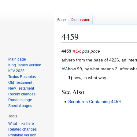
Page
Discussion
4459
Jump
Jump
4459
πῶς
pos poce
to
to
Main page
adverb from the base of 4226, an interr
navigation
search
King James Version
AV
-how 99, by what means 2, after wha
KJV 2023
Textus Receptus
1)
how, in what way
Old Testament
New Testament
See Also
Recent changes
Random page
Scriptures Containing 4459
Special pages
Tools
What links here
Related changes
Printable version