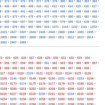
·
·
·
·
·
·
·
·
·
·
·
·
·
2
373
374
375
376
377
378
379
380
381
382
383
384
·
·
·
·
·
·
·
·
·
·
·
·
·
5
406
407
408
409
410
411
412
413
414
415
416
417
·
·
·
·
·
·
·
·
·
·
·
·
·
8
439
440
441
442
443
444
445
446
447
448
449
450
·
·
·
·
·
·
·
·
·
·
·
·
·
1
472
473
474
475
476
477
478
479
480
481
482
483
·
·
·
·
·
·
·
·
·
·
·
·
·
4
505
506
507
543
544
565
566
579
585
614
639
653
·
·
·
·
·
·
·
·
·
·
·
·
0
831
876
891
892
893
918
1071
1143
1152
1241
1253
·
·
·
·
·
·
·
·
·
·
2423
2427
2437
2444
2445
2446
2460
2464
2491
2495
·
·
·
·
·
·
·
·
·
·
2805
2806
2807
2808
2809
2810
2811
2812
2813
2814
·
·
·
2882
2907
2965
·
·
·
·
·
·
·
·
·
·
·
·
23
024
025
026
027
028
029
030
031
032
033
034
·
·
·
·
·
·
·
·
·
·
·
·
·
5
056
057
058
059
060
061
062
063
064
065
066
067
·
·
·
·
·
·
·
·
·
·
·
·
8
089
090
091
092
093
094
095
096
097
098
099
·
·
·
·
·
·
·
·
·
·
0117
0118
0119
0120
0121
0122
0123
0124
0125
0126
·
·
·
·
·
·
·
·
·
·
0145
0146
0147
0148
0149
0150
0151
0152
0153
0154
·
·
·
·
·
·
·
·
·
·
0172
0173
0174
0175
0176
0177
0178
0179
0180
0181
·
·
·
·
·
·
·
·
·
·
0199
0200
0201
0202
0203
0204
0205
0206
0207
0208
·
·
·
·
·
·
·
·
·
·
0226
0227
0228
0229
0230
0231
0232
0234
0235
0236
·
·
·
·
·
·
·
·
·
·
0254
0255
0256
0257
0258
0259
0260
0261
0262
0263
·
·
·
·
·
·
·
·
·
·
0281
0282
0283
0284
0285
0286
0287
0288
0289
0290