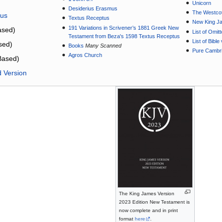
Unicorn
Desiderius Erasmus
The Westcot
tus
Textus Receptus
New King J
191 Variations in Scrivener’s 1881 Greek New
sed)
List of Omit
Testament from Beza's 1598 Textus Receptus
List of Bibl
sed)
Books
Many Scanned
Pure Cambri
Agros Church
Based)
d Version
The King James Version
2023 Edition New Testament is
now complete and in print
format
here
.