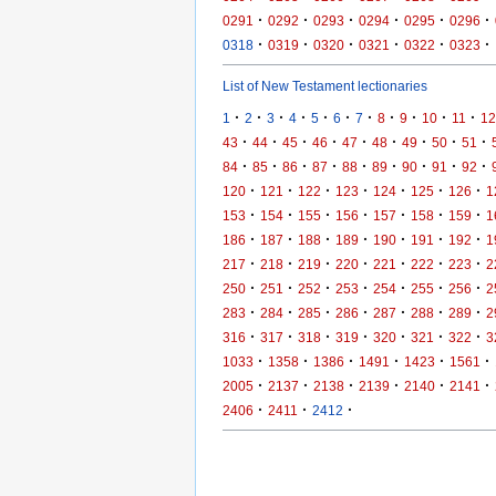
·
·
·
·
·
·
0291
0292
0293
0294
0295
0296
·
·
·
·
·
·
0318
0319
0320
0321
0322
0323
List of New Testament lectionaries
·
·
·
·
·
·
·
·
·
·
·
1
2
3
4
5
6
7
8
9
10
11
12
·
·
·
·
·
·
·
·
·
43
44
45
46
47
48
49
50
51
·
·
·
·
·
·
·
·
·
84
85
86
87
88
89
90
91
92
·
·
·
·
·
·
·
120
121
122
123
124
125
126
1
·
·
·
·
·
·
·
153
154
155
156
157
158
159
1
·
·
·
·
·
·
·
186
187
188
189
190
191
192
1
·
·
·
·
·
·
·
217
218
219
220
221
222
223
2
·
·
·
·
·
·
·
250
251
252
253
254
255
256
2
·
·
·
·
·
·
·
283
284
285
286
287
288
289
2
·
·
·
·
·
·
·
316
317
318
319
320
321
322
3
·
·
·
·
·
·
1033
1358
1386
1491
1423
1561
·
·
·
·
·
·
2005
2137
2138
2139
2140
2141
·
·
·
2406
2411
2412