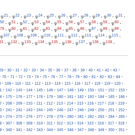
21
22
23
24
25
26
27
28
29
30
31
𝔓
·
𝔓
·
𝔓
·
𝔓
·
𝔓
·
𝔓
·
𝔓
·
𝔓
·
𝔓
·
𝔓
·
𝔓
·
50
51
52
53
54
55
56
57
58
59
60
·
𝔓
·
𝔓
·
𝔓
·
𝔓
·
𝔓
·
𝔓
·
𝔓
·
𝔓
·
𝔓
·
𝔓
·
79
80
81
82
83
84
85
86
87
88
89
·
𝔓
·
𝔓
·
𝔓
·
𝔓
·
𝔓
·
𝔓
·
𝔓
·
𝔓
·
𝔓
·
𝔓
·
107
108
109
110
111
112
113
114
115
𝔓
·
𝔓
·
𝔓
·
𝔓
·
𝔓
·
𝔓
·
𝔓
·
𝔓
·
𝔓
·
31
132
133
134
135
136
137
138
139
·
𝔓
·
𝔓
·
𝔓
·
𝔓
·
𝔓
·
𝔓
·
𝔓
·
𝔓
·
·
·
·
·
·
·
·
·
·
·
·
·
·
·
·
29
30
31
32
33
34
35
36
37
38
39
40
41
42
43
·
·
·
·
·
·
·
·
·
·
·
·
·
·
·
·
70
71
72
73
74
75
76
77
78
79
80
81
82
83
84
·
·
·
·
·
·
·
·
·
·
·
·
·
8
109
110
111
112
113
114
115
116
117
118
119
120
·
·
·
·
·
·
·
·
·
·
·
·
·
1
142
143
144
145
146
147
148
149
150
151
152
153
·
·
·
·
·
·
·
·
·
·
·
·
·
4
175
176
177
178
179
180
181
182
183
184
185
186
·
·
·
·
·
·
·
·
·
·
·
·
·
7
208
209
210
211
212
213
214
215
216
217
218
219
·
·
·
·
·
·
·
·
·
·
·
·
·
0
241
242
243
244
245
246
247
248
249
250
251
252
·
·
·
·
·
·
·
·
·
·
·
·
·
3
274
275
276
277
278
279
280
281
282
283
284
285
·
·
·
·
·
·
·
·
·
·
·
·
·
6
307
308
309
310
311
312
313
314
315
316
317
318
·
·
·
·
·
·
·
·
·
·
·
·
·
9
340
341
342
343
344
345
346
347
348
349
350
351