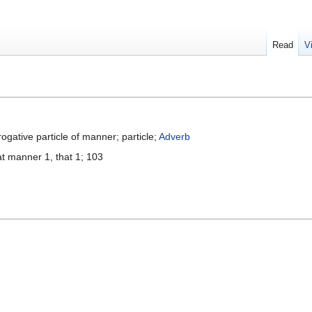
Read
V
ogative particle of manner; particle;
Adverb
t manner 1, that 1; 103