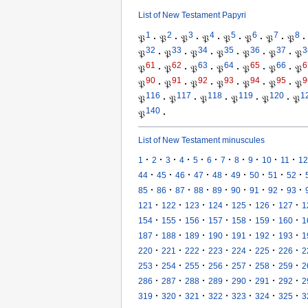
List of New Testament Papyri
1
2
3
4
5
6
7
8
𝔓
·
𝔓
·
𝔓
·
𝔓
·
𝔓
·
𝔓
·
𝔓
·
𝔓
·
32
33
34
35
36
37
3
𝔓
·
𝔓
·
𝔓
·
𝔓
·
𝔓
·
𝔓
·
𝔓
61
62
63
64
65
66
6
𝔓
·
𝔓
·
𝔓
·
𝔓
·
𝔓
·
𝔓
·
𝔓
90
91
92
93
94
95
9
𝔓
·
𝔓
·
𝔓
·
𝔓
·
𝔓
·
𝔓
·
𝔓
116
117
118
119
120
1
𝔓
·
𝔓
·
𝔓
·
𝔓
·
𝔓
·
𝔓
140
𝔓
·
List of New Testament minuscules
·
·
·
·
·
·
·
·
·
·
·
1
2
3
4
5
6
7
8
9
10
11
12
·
·
·
·
·
·
·
·
·
44
45
46
47
48
49
50
51
52
·
·
·
·
·
·
·
·
·
85
86
87
88
89
90
91
92
93
·
·
·
·
·
·
·
121
122
123
124
125
126
127
1
·
·
·
·
·
·
·
154
155
156
157
158
159
160
1
·
·
·
·
·
·
·
187
188
189
190
191
192
193
1
·
·
·
·
·
·
·
220
221
222
223
224
225
226
2
·
·
·
·
·
·
·
253
254
255
256
257
258
259
2
·
·
·
·
·
·
·
286
287
288
289
290
291
292
2
·
·
·
·
·
·
·
319
320
321
322
323
324
325
3