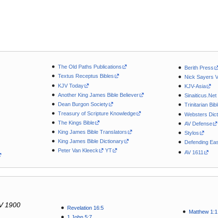
The Old Paths Publications
Berith Press
Textus Receptus Bibles
Nick Sayers 
KJV Today
KJV-Asia
Another King James Bible Believer
Sinaiticus.Net
Dean Burgon Society
Trinitarian Bib
Treasury of Scripture Knowledge
Websters Dict
The Kings Bible
AV Defense
King James Bible Translators
Stylos
King James Bible Dictionary
Defending Eas
Peter Van Kleeck
YT
AV 1611
V 1900
Revelation 16:5
Matthew 1:1
1 John 5:7