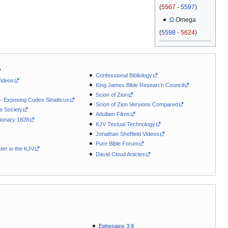
(
5567
-
5597
)
Ω
Omega
(
5598
-
5624
)
Confessional Bibliology
Videos
King James Bible Research Council
Scion of Zion
 - Exposing Codex Sinaiticus
Scion of Zion Versions Compared
le Society
Adullam Films
ionary 1828
KJV Textual Technology
Jonathan Sheffield Videos
Pure Bible Forum
ter in the KJV
David Cloud Articles
Ephesians 3:9