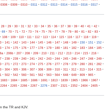
·
·
·
·
·
·
·
·
·
·
0308
0309
0310
0311
0312
0313
0314
0315
0316
0317
·
·
·
·
·
·
·
·
·
·
·
·
·
·
·
28
29
30
31
32
33
34
35
36
37
38
39
40
41
42
·
·
·
·
·
·
·
·
·
·
·
·
·
·
·
·
69
70
71
72
73
74
75
76
77
78
79
80
81
82
83
·
·
·
·
·
·
·
·
·
·
·
·
·
108
109
110
111
112
113
114
115
116
117
118
119
·
·
·
·
·
·
·
·
·
·
·
·
·
0
141
142
143
144
145
146
147
148
149
150
151
152
·
·
·
·
·
·
·
·
·
·
·
·
·
3
174
175
176
177
178
179
180
181
182
183
184
185
·
·
·
·
·
·
·
·
·
·
·
·
6a
206b
207
208
209
210
211
212
213
214
215
216
·
·
·
·
·
·
·
·
·
·
·
·
·
7
238
239
240
241
242
243
244
245
246
247
248
249
·
·
·
·
·
·
·
·
·
·
·
·
·
0
271
272
273
274
275
276
277
278
279
280
281
282
·
·
·
·
·
·
·
·
·
·
·
·
·
3
304
305
306
307
308
309
310
311
312
313
314
315
·
·
·
·
·
·
·
·
·
·
·
·
1
502
542
560
561
562
563
564
648
649
809
965
·
·
·
·
·
·
·
·
·
·
1683
1684
1685
1686
1691
1813
1839
1965
1966
1967
·
·
·
·
·
·
·
·
·
·
2264
2265
2266
2267
2276
2307
2321
2352
2404
2405
 in the TR and KJV.