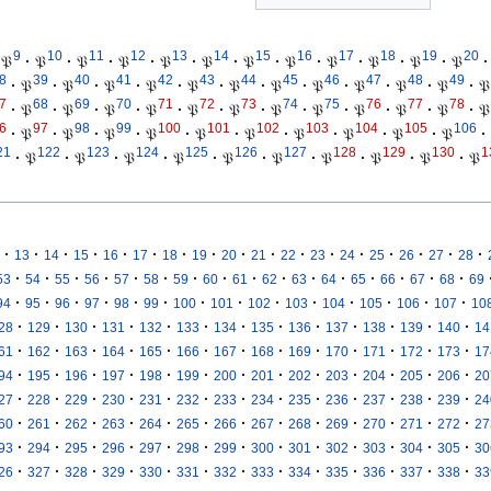
9
10
11
12
13
14
15
16
17
18
19
20
𝔓
·
𝔓
·
𝔓
·
𝔓
·
𝔓
·
𝔓
·
𝔓
·
𝔓
·
𝔓
·
𝔓
·
𝔓
·
𝔓
·
8
39
40
41
42
43
44
45
46
47
48
49
·
𝔓
·
𝔓
·
𝔓
·
𝔓
·
𝔓
·
𝔓
·
𝔓
·
𝔓
·
𝔓
·
𝔓
·
𝔓
·
𝔓
7
68
69
70
71
72
73
74
75
76
77
78
·
𝔓
·
𝔓
·
𝔓
·
𝔓
·
𝔓
·
𝔓
·
𝔓
·
𝔓
·
𝔓
·
𝔓
·
𝔓
·
𝔓
6
97
98
99
100
101
102
103
104
105
106
·
𝔓
·
𝔓
·
𝔓
·
𝔓
·
𝔓
·
𝔓
·
𝔓
·
𝔓
·
𝔓
·
𝔓
·
21
122
123
124
125
126
127
128
129
130
1
·
𝔓
·
𝔓
·
𝔓
·
𝔓
·
𝔓
·
𝔓
·
𝔓
·
𝔓
·
𝔓
·
𝔓
·
·
·
·
·
·
·
·
·
·
·
·
·
·
·
·
·
13
14
15
16
17
18
19
20
21
22
23
24
25
26
27
28
·
·
·
·
·
·
·
·
·
·
·
·
·
·
·
·
53
54
55
56
57
58
59
60
61
62
63
64
65
66
67
68
69
·
·
·
·
·
·
·
·
·
·
·
·
·
·
94
95
96
97
98
99
100
101
102
103
104
105
106
107
10
·
·
·
·
·
·
·
·
·
·
·
·
·
28
129
130
131
132
133
134
135
136
137
138
139
140
14
·
·
·
·
·
·
·
·
·
·
·
·
·
61
162
163
164
165
166
167
168
169
170
171
172
173
17
·
·
·
·
·
·
·
·
·
·
·
·
·
94
195
196
197
198
199
200
201
202
203
204
205
206
20
·
·
·
·
·
·
·
·
·
·
·
·
·
27
228
229
230
231
232
233
234
235
236
237
238
239
24
·
·
·
·
·
·
·
·
·
·
·
·
·
60
261
262
263
264
265
266
267
268
269
270
271
272
27
·
·
·
·
·
·
·
·
·
·
·
·
·
93
294
295
296
297
298
299
300
301
302
303
304
305
30
·
·
·
·
·
·
·
·
·
·
·
·
·
26
327
328
329
330
331
332
333
334
335
336
337
338
33