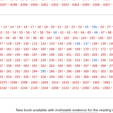
·
·
·
·
·
·
·
·
·
·
·
0297
0298
0299
0300
0301
0302
0303
0304
0305
0306
0307
·
·
·
·
·
·
·
·
·
·
·
·
·
·
·
·
·
13
14
15
16
17
18
19
20
21
22
23
24
25
25b
26
27
·
·
·
·
·
·
·
·
·
·
·
·
·
·
·
·
52
53
54
55
56
57
58
59
60
61
62
63
64
65
66
67
68
·
·
·
·
·
·
·
·
·
·
·
·
·
·
93
94
95
96
97
98
99
100
101
102
103
104
105
106
107
·
·
·
·
·
·
·
·
·
·
·
·
·
27
128
129
130
131
132
133
134
135
136
137
138
139
14
·
·
·
·
·
·
·
·
·
·
·
·
·
60
161
162
163
164
165
166
167
168
169
170
171
172
17
·
·
·
·
·
·
·
·
·
·
·
·
·
93
194
195
196
197
198
199
200
201
202
203
204
205
20
·
·
·
·
·
·
·
·
·
·
·
·
·
24
225
226
227
228
229
230
231
232
233
234
235
236
23
·
·
·
·
·
·
·
·
·
·
·
·
·
57
258
259
260
261
262
263
264
265
266
267
268
269
27
·
·
·
·
·
·
·
·
·
·
·
·
·
90
291
292
293
294
295
296
297
298
299
300
301
302
30
·
·
·
·
·
·
·
·
·
·
·
·
·
23
324
325
326
327
328
329
330
331
332
368
449
451
50
·
·
·
·
·
·
·
·
·
·
·
1575
1598
1599
1602
1604
1614
1619
1623
1637
1681
1682
·
·
·
·
·
·
·
·
·
·
·
2142
2143
2144
2145
2164
2208
2210
2211
2260
2261
2263
New book available with irrefutable evidence for the reading