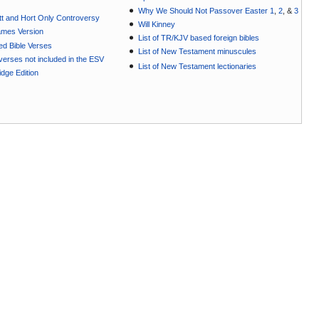
Why We Should Not Passover Easter 1
,
2
, &
3
t and Hort Only Controversy
Will Kinney
ames Version
List of TR/KJV based foreign bibles
ted Bible Verses
List of New Testament minuscules
e verses not included in the ESV
List of New Testament lectionaries
dge Edition