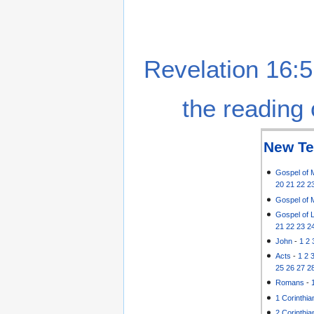
Revelation 16:5
the reading 
New Te
Gospel of 
20
21
22
2
Gospel of 
Gospel of 
21
22
23
2
John
-
1
2
Acts
-
1
2
25
26
27
2
Romans
-
1 Corinthia
2 Corinthia