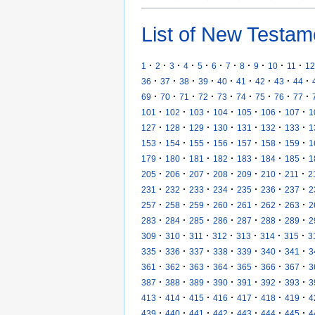
List of New Testam
·
·
·
·
·
·
·
·
·
·
·
1
2
3
4
5
6
7
8
9
10
11
12
·
·
·
·
·
·
·
·
·
36
37
38
39
40
41
42
43
44
·
·
·
·
·
·
·
·
·
69
70
71
72
73
74
75
76
77
·
·
·
·
·
·
·
101
102
103
104
105
106
107
1
·
·
·
·
·
·
·
127
128
129
130
131
132
133
1
·
·
·
·
·
·
·
153
154
155
156
157
158
159
1
·
·
·
·
·
·
·
179
180
181
182
183
184
185
1
·
·
·
·
·
·
·
205
206
207
208
209
210
211
2
·
·
·
·
·
·
·
231
232
233
234
235
236
237
2
·
·
·
·
·
·
·
257
258
259
260
261
262
263
2
·
·
·
·
·
·
·
283
284
285
286
287
288
289
2
·
·
·
·
·
·
·
309
310
311
312
313
314
315
3
·
·
·
·
·
·
·
335
336
337
338
339
340
341
3
·
·
·
·
·
·
·
361
362
363
364
365
366
367
3
·
·
·
·
·
·
·
387
388
389
390
391
392
393
3
·
·
·
·
·
·
·
413
414
415
416
417
418
419
4
·
·
·
·
·
·
·
439
440
441
442
443
444
445
4