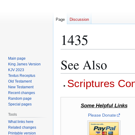
Page
Discussion
1435
See Also
Main page
Jump
Jump
King James Version
to
to
KJV 2023
navigation
search
Textus Receptus
Scriptures Co
Old Testament
New Testament
Recent changes
Random page
Special pages
Some Helpful Links
Tools
Please Donate
What links here
Related changes
Printable version