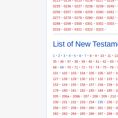
·
·
·
·
·
·
0213
0214
0215
0216
0217
0218
·
·
·
·
·
·
0235
0236
0237
0238
0239
0240
·
·
·
·
·
·
0256
0257
0258
0259
0260
0261
·
·
·
·
·
·
0277
0278
0279
0280
0281
0282
·
·
·
·
·
·
0298
0299
0300
0301
0302
0303
·
·
·
·
·
0319
0320
0321
0322
0323
List of New Testame
·
·
·
·
·
·
·
·
·
·
·
1
2
3
4
5
6
7
8
9
10
11
12
·
·
·
·
·
·
·
·
·
35
36
37
38
39
40
41
42
43
·
·
·
·
·
·
·
·
·
68
69
70
71
72
73
74
75
76
·
·
·
·
·
·
·
101
102
103
104
105
106
107
1
·
·
·
·
·
·
·
127
128
129
130
131
132
133
1
·
·
·
·
·
·
·
153
154
155
156
157
158
159
1
·
·
·
·
·
·
·
179
180
181
182
183
184
185
1
·
·
·
·
·
·
205
206a
206b
207
208
209
210
·
·
·
·
·
·
·
230
231
232
233
234
235
236
2
·
·
·
·
·
·
·
256
257
258
259
260
261
262
2
·
·
·
·
·
·
·
282
283
284
285
286
287
288
2