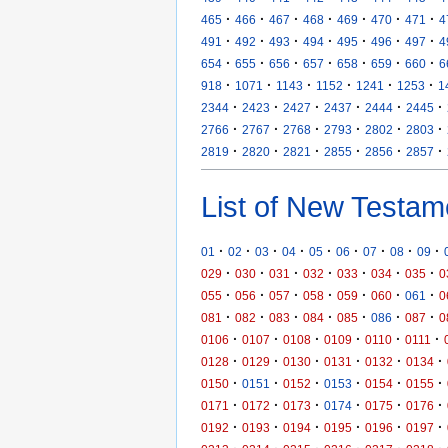
·
·
·
·
·
·
·
465
466
467
468
469
470
471
4
·
·
·
·
·
·
·
491
492
493
494
495
496
497
4
·
·
·
·
·
·
·
654
655
656
657
658
659
660
6
·
·
·
·
·
·
918
1071
1143
1152
1241
1253
1
·
·
·
·
·
·
2344
2423
2427
2437
2444
2445
·
·
·
·
·
·
2766
2767
2768
2793
2802
2803
·
·
·
·
·
·
2819
2820
2821
2855
2856
2857
List of New Testam
·
·
·
·
·
·
·
·
·
01
02
03
04
05
06
07
08
09
·
·
·
·
·
·
·
029
030
031
032
033
034
035
0
·
·
·
·
·
·
·
055
056
057
058
059
060
061
0
·
·
·
·
·
·
·
081
082
083
084
085
086
087
0
·
·
·
·
·
·
0106
0107
0108
0109
0110
0111
·
·
·
·
·
·
0128
0129
0130
0131
0132
0134
·
·
·
·
·
·
0150
0151
0152
0153
0154
0155
·
·
·
·
·
·
0171
0172
0173
0174
0175
0176
·
·
·
·
·
·
0192
0193
0194
0195
0196
0197