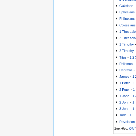
Galatians
Ephesians
Philippians
Colossians
1 Thessalo
2 Thessalo
1 Timothy
2 Timothy
Titus
-
1
2
Philemon
-
Hebrews
-
James
-
1
1 Peter
-
1
2 Peter
-
1
1 John
-
1
2 John
-
1
3 John
-
1
Jude
-
1
Revelation
See Also:
Old 