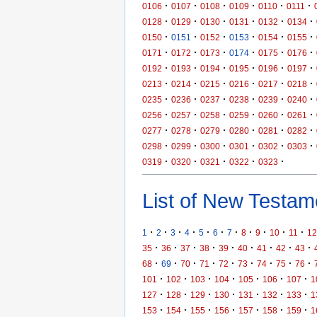
·
·
·
·
·
·
0106
0107
0108
0109
0110
0111
·
·
·
·
·
·
0128
0129
0130
0131
0132
0134
·
·
·
·
·
·
0150
0151
0152
0153
0154
0155
·
·
·
·
·
·
0171
0172
0173
0174
0175
0176
·
·
·
·
·
·
0192
0193
0194
0195
0196
0197
·
·
·
·
·
·
0213
0214
0215
0216
0217
0218
·
·
·
·
·
·
0235
0236
0237
0238
0239
0240
·
·
·
·
·
·
0256
0257
0258
0259
0260
0261
·
·
·
·
·
·
0277
0278
0279
0280
0281
0282
·
·
·
·
·
·
0298
0299
0300
0301
0302
0303
·
·
·
·
·
0319
0320
0321
0322
0323
List of New Testame
·
·
·
·
·
·
·
·
·
·
·
1
2
3
4
5
6
7
8
9
10
11
12
·
·
·
·
·
·
·
·
·
35
36
37
38
39
40
41
42
43
·
·
·
·
·
·
·
·
·
68
69
70
71
72
73
74
75
76
·
·
·
·
·
·
·
101
102
103
104
105
106
107
1
·
·
·
·
·
·
·
127
128
129
130
131
132
133
1
·
·
·
·
·
·
·
153
154
155
156
157
158
159
1