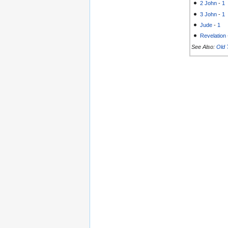
2 John
-
1
3 John
-
1
Jude
-
1
Revelation
See Also:
Old 