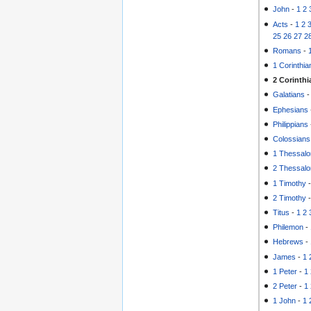
John
-
1
2
Acts
-
1
2
25
26
27
2
Romans
-
1 Corinthia
2 Corinthi
Galatians
Ephesians
Philippians
Colossians
1 Thessalo
2 Thessalo
1 Timothy
2 Timothy
Titus
-
1
2
Philemon
-
Hebrews
-
James
-
1
1 Peter
-
1
2 Peter
-
1
1 John
-
1