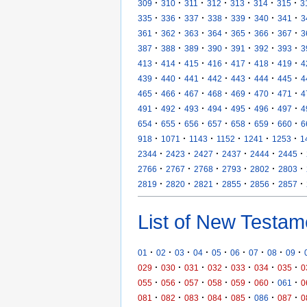
·
·
·
·
·
·
·
309
310
311
312
313
314
315
3
·
·
·
·
·
·
·
335
336
337
338
339
340
341
3
·
·
·
·
·
·
·
361
362
363
364
365
366
367
3
·
·
·
·
·
·
·
387
388
389
390
391
392
393
3
·
·
·
·
·
·
·
413
414
415
416
417
418
419
4
·
·
·
·
·
·
·
439
440
441
442
443
444
445
4
·
·
·
·
·
·
·
465
466
467
468
469
470
471
4
·
·
·
·
·
·
·
491
492
493
494
495
496
497
4
·
·
·
·
·
·
·
654
655
656
657
658
659
660
6
·
·
·
·
·
·
918
1071
1143
1152
1241
1253
1
·
·
·
·
·
·
2344
2423
2427
2437
2444
2445
·
·
·
·
·
·
2766
2767
2768
2793
2802
2803
·
·
·
·
·
·
2819
2820
2821
2855
2856
2857
List of New Testam
·
·
·
·
·
·
·
·
·
01
02
03
04
05
06
07
08
09
·
·
·
·
·
·
·
029
030
031
032
033
034
035
0
·
·
·
·
·
·
·
055
056
057
058
059
060
061
0
·
·
·
·
·
·
·
081
082
083
084
085
086
087
0