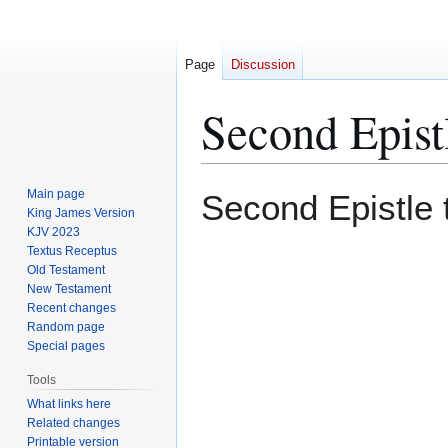
Page
Discussion
Second Epistl
Jump
Jump
Main page
Second Epistle 
to
to
King James Version
KJV 2023
navigation
search
Textus Receptus
Old Testament
New Testament
Recent changes
Random page
Special pages
Tools
What links here
Related changes
Printable version