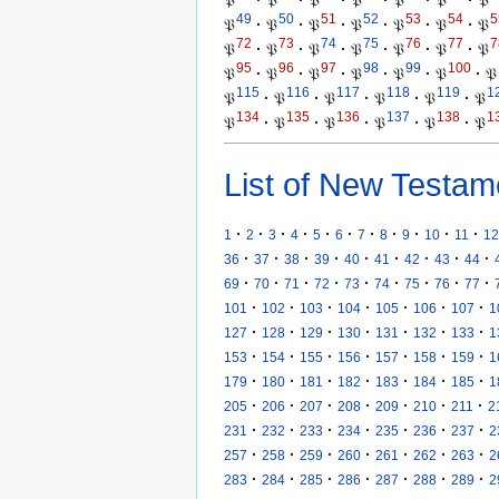
𝔓
·
𝔓
·
𝔓
·
𝔓
·
𝔓
·
𝔓
·
𝔓
49
50
51
52
53
54
5
𝔓
·
𝔓
·
𝔓
·
𝔓
·
𝔓
·
𝔓
·
𝔓
72
73
74
75
76
77
7
𝔓
·
𝔓
·
𝔓
·
𝔓
·
𝔓
·
𝔓
·
𝔓
95
96
97
98
99
100
𝔓
·
𝔓
·
𝔓
·
𝔓
·
𝔓
·
𝔓
·
𝔓
115
116
117
118
119
1
𝔓
·
𝔓
·
𝔓
·
𝔓
·
𝔓
·
𝔓
134
135
136
137
138
1
𝔓
·
𝔓
·
𝔓
·
𝔓
·
𝔓
·
𝔓
List of New Testam
·
·
·
·
·
·
·
·
·
·
·
1
2
3
4
5
6
7
8
9
10
11
12
·
·
·
·
·
·
·
·
·
36
37
38
39
40
41
42
43
44
·
·
·
·
·
·
·
·
·
69
70
71
72
73
74
75
76
77
·
·
·
·
·
·
·
101
102
103
104
105
106
107
1
·
·
·
·
·
·
·
127
128
129
130
131
132
133
1
·
·
·
·
·
·
·
153
154
155
156
157
158
159
1
·
·
·
·
·
·
·
179
180
181
182
183
184
185
1
·
·
·
·
·
·
·
205
206
207
208
209
210
211
2
·
·
·
·
·
·
·
231
232
233
234
235
236
237
2
·
·
·
·
·
·
·
257
258
259
260
261
262
263
2
·
·
·
·
·
·
·
283
284
285
286
287
288
289
2