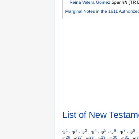
Reina Valera Gómez
Spanish
(TR 
Marginal Notes in the 1611 Authorize
List of New Testam
1
2
3
4
5
6
7
8
𝔓
·
𝔓
·
𝔓
·
𝔓
·
𝔓
·
𝔓
·
𝔓
·
𝔓
·
26
27
28
29
30
31
3