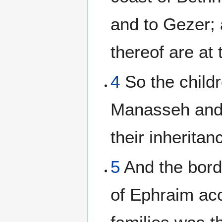
and to Gezer; 
thereof are at 
4
So the child
Manasseh and
their inheritan
5
And the borde
of Ephraim acc