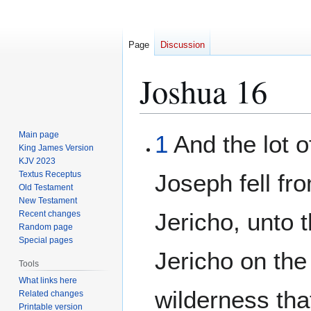
Page
Discussion
Joshua 16
Jump
Jump
Main page
1
And the lot o
to
to
King James Version
KJV 2023
navigation
search
Textus Receptus
Joseph fell fr
Old Testament
New Testament
Jericho, unto 
Recent changes
Random page
Special pages
Jericho on the 
Tools
What links here
wilderness tha
Related changes
Printable version