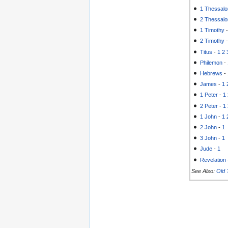
1 Thessalo
2 Thessalo
1 Timothy
2 Timothy
Titus
-
1
2
Philemon
-
Hebrews
-
James
-
1
1 Peter
-
1
2 Peter
-
1
1 John
-
1
2 John
-
1
3 John
-
1
Jude
-
1
Revelation
See Also:
Old 