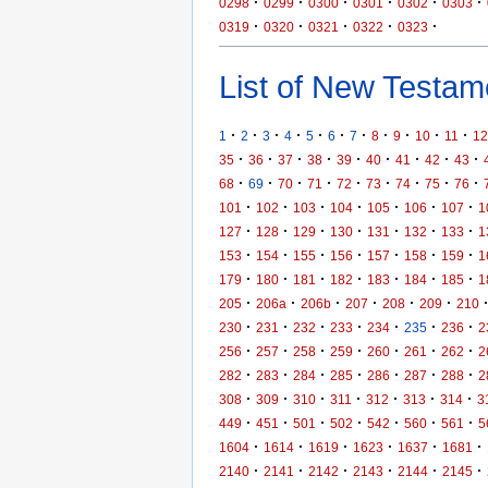
·
·
·
·
·
·
0298
0299
0300
0301
0302
0303
·
·
·
·
·
0319
0320
0321
0322
0323
List of New Testame
·
·
·
·
·
·
·
·
·
·
·
1
2
3
4
5
6
7
8
9
10
11
12
·
·
·
·
·
·
·
·
·
35
36
37
38
39
40
41
42
43
·
·
·
·
·
·
·
·
·
68
69
70
71
72
73
74
75
76
·
·
·
·
·
·
·
101
102
103
104
105
106
107
1
·
·
·
·
·
·
·
127
128
129
130
131
132
133
1
·
·
·
·
·
·
·
153
154
155
156
157
158
159
1
·
·
·
·
·
·
·
179
180
181
182
183
184
185
1
·
·
·
·
·
·
205
206a
206b
207
208
209
210
·
·
·
·
·
·
·
230
231
232
233
234
235
236
2
·
·
·
·
·
·
·
256
257
258
259
260
261
262
2
·
·
·
·
·
·
·
282
283
284
285
286
287
288
2
·
·
·
·
·
·
·
308
309
310
311
312
313
314
3
·
·
·
·
·
·
·
449
451
501
502
542
560
561
5
·
·
·
·
·
·
1604
1614
1619
1623
1637
1681
·
·
·
·
·
·
2140
2141
2142
2143
2144
2145