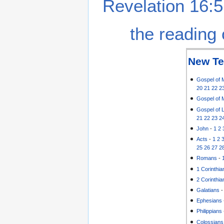
Revelation 16:5
the reading 
New Te
Gospel of 
20
21
22
2
Gospel of 
Gospel of 
21
22
23
2
John
-
1
2
Acts
-
1
2
25
26
27
2
Romans
-
1 Corinthia
2 Corinthia
Galatians
Ephesians
Philippians
Colossians