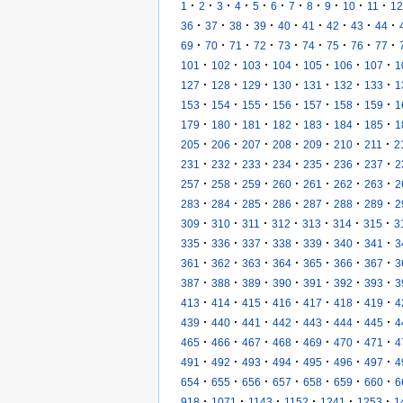
·
·
·
·
·
·
·
·
·
·
·
1
2
3
4
5
6
7
8
9
10
11
12
·
·
·
·
·
·
·
·
·
36
37
38
39
40
41
42
43
44
·
·
·
·
·
·
·
·
·
69
70
71
72
73
74
75
76
77
·
·
·
·
·
·
·
101
102
103
104
105
106
107
1
·
·
·
·
·
·
·
127
128
129
130
131
132
133
1
·
·
·
·
·
·
·
153
154
155
156
157
158
159
1
·
·
·
·
·
·
·
179
180
181
182
183
184
185
1
·
·
·
·
·
·
·
205
206
207
208
209
210
211
2
·
·
·
·
·
·
·
231
232
233
234
235
236
237
2
·
·
·
·
·
·
·
257
258
259
260
261
262
263
2
·
·
·
·
·
·
·
283
284
285
286
287
288
289
2
·
·
·
·
·
·
·
309
310
311
312
313
314
315
3
·
·
·
·
·
·
·
335
336
337
338
339
340
341
3
·
·
·
·
·
·
·
361
362
363
364
365
366
367
3
·
·
·
·
·
·
·
387
388
389
390
391
392
393
3
·
·
·
·
·
·
·
413
414
415
416
417
418
419
4
·
·
·
·
·
·
·
439
440
441
442
443
444
445
4
·
·
·
·
·
·
·
465
466
467
468
469
470
471
4
·
·
·
·
·
·
·
491
492
493
494
495
496
497
4
·
·
·
·
·
·
·
654
655
656
657
658
659
660
6
·
·
·
·
·
·
918
1071
1143
1152
1241
1253
1