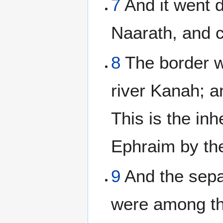
7
And it went 
Naarath, and c
8
The border w
river Kanah; a
This is the inh
Ephraim by the
9
And the separ
were among the