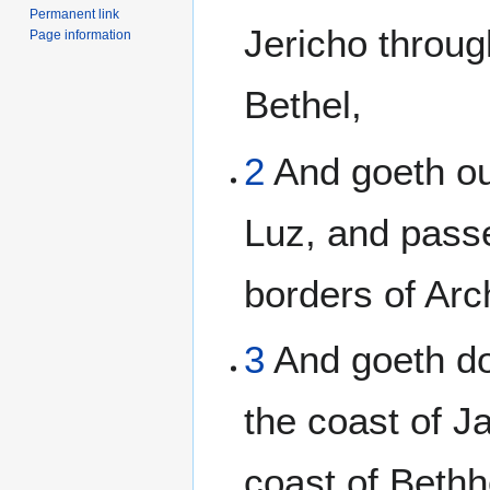
Permanent link
Jericho throu
Page information
Bethel,
2
And goeth ou
Luz, and passe
borders of Arch
3
And goeth d
the coast of Ja
coast of Bethh