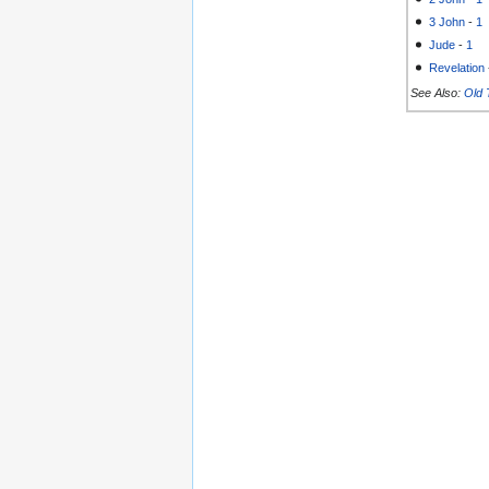
3 John
-
1
Jude
-
1
Revelation
See Also:
Old 