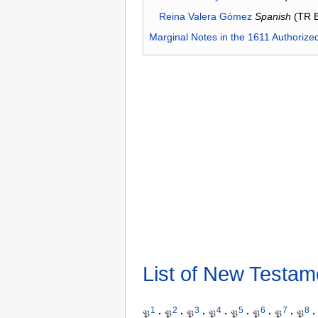
Reina Valera Gómez
Spanish
(TR 
Marginal Notes in the 1611 Authorize
List of New Testam
1
2
3
4
5
6
7
8
𝔓
·
𝔓
·
𝔓
·
𝔓
·
𝔓
·
𝔓
·
𝔓
·
𝔓
·