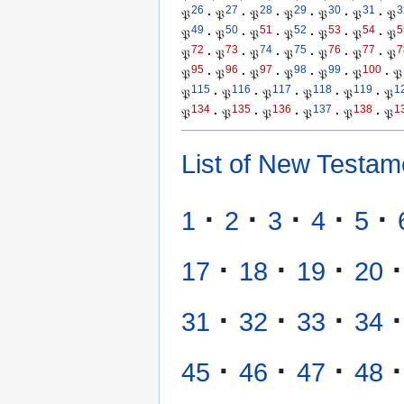
26
27
28
29
30
31
3
𝔓
·
𝔓
·
𝔓
·
𝔓
·
𝔓
·
𝔓
·
𝔓
49
50
51
52
53
54
5
𝔓
·
𝔓
·
𝔓
·
𝔓
·
𝔓
·
𝔓
·
𝔓
72
73
74
75
76
77
7
𝔓
·
𝔓
·
𝔓
·
𝔓
·
𝔓
·
𝔓
·
𝔓
95
96
97
98
99
100
𝔓
·
𝔓
·
𝔓
·
𝔓
·
𝔓
·
𝔓
·
𝔓
115
116
117
118
119
1
𝔓
·
𝔓
·
𝔓
·
𝔓
·
𝔓
·
𝔓
134
135
136
137
138
1
𝔓
·
𝔓
·
𝔓
·
𝔓
·
𝔓
·
𝔓
List of New Testam
·
·
·
·
·
1
2
3
4
5
·
·
·
·
17
18
19
20
·
·
·
·
31
32
33
34
·
·
·
·
45
46
47
48