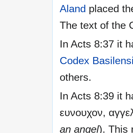
Aland
placed the
The text of the C
In Acts 8:37 it 
Codex Basilens
others.
In Acts 8:39 it 
ευνουχον, αγγελ
an angel
). This