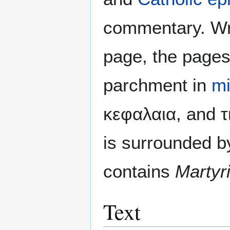
commentary. Wri
page, the pages
parchment in
mi
κεφαλαια, and τι
is surrounded 
contains
Martyr
Text