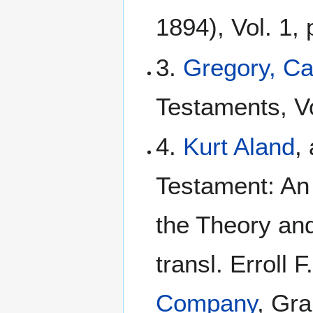
1894), Vol. 1, 
3.
Gregory, C
Testaments, Vo
4.
Kurt Aland
,
Testament: An I
the Theory and
transl. Erroll 
Company
, Gra