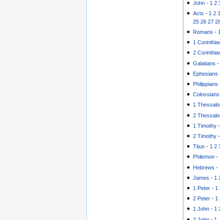
John
-
1
2
Acts
-
1
2
25
26
27
2
Romans
-
1 Corinthia
2 Corinthia
Galatians
Ephesians
Philippians
Colossians
1 Thessalo
2 Thessalo
1 Timothy
2 Timothy
Titus
-
1
2
Philemon
-
Hebrews
-
James
-
1
1 Peter
-
1
2 Peter
-
1
1 John
-
1
2 John
-
1