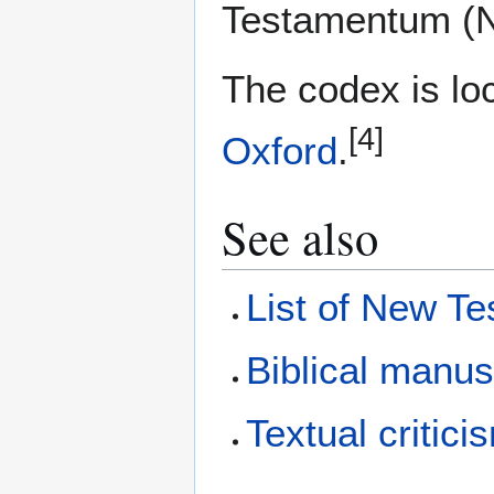
Testamentum (Ne
The codex is lo
[4]
Oxford
.
See also
List of New T
Biblical manus
Textual critici