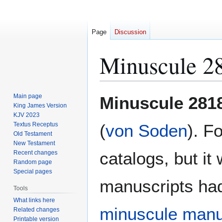
Page
Discussion
Minuscule 2
Jump
Jump
Main page
Minuscule 281
to
to
King James Version
KJV 2023
navigation
search
Textus Receptus
(
von Soden
). F
Old Testament
New Testament
catalogs, but i
Recent changes
Random page
Special pages
manuscripts ha
Tools
What links here
minuscule
manu
Related changes
Printable version